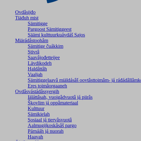
Ovdâsijđo
Tiäđuh mist
Sämitigge
Pargoost Sämitiggeest
Säämi kulttuurkuávdáš Sajos
Miärádâstoohâm
Sämitige čuákkim
Stivrâ
Saavâjođetteijee
Lävdikodeh
Haldâttâh
Vaaljah
Sämitiggelaavâ miäldásâš oovtâsttoimâm- já ráđádâllâmk
Eres toimâorgaaneh
Ovdâsvástádâssyergih
Iäláttâsah, vuoigâdvuotâ já piirâs
Škovlim já oppâmateriaal
Kulttuur
Sämikielah
Sosiaal já tiervâsvuotâ
Aalmugijkoskâsâš pargo
Párnááh já nuorah
Haavah