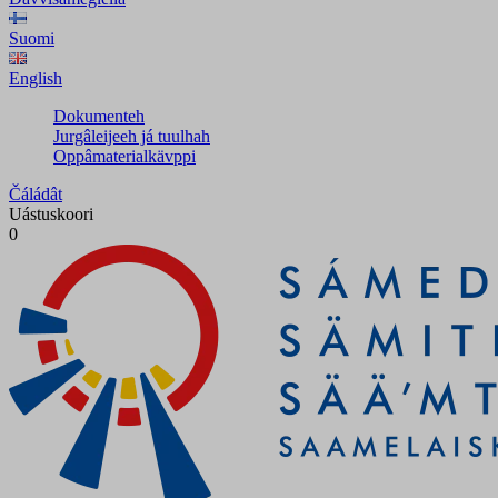
Suomi
English
Dokumenteh
Jurgâleijeeh já tuulhah
Oppâmaterialkävppi
Čáládât
Uástuskoori
0