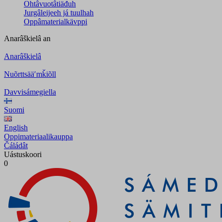
Ohtâvuotâtiäđuh
Jurgâleijeeh já tuulhah
Oppâmaterialkävppi
Anarâškielâ
an
Anarâškielâ
Nuõrttsääʹmǩiõll
Davvisámegiella
Suomi
English
Oppimateriaalikauppa
Čáládât
Uástuskoori
0