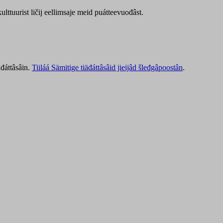
lttuurist ličij eellimsaje meid puátteevuođâst.
äđáttâsâin.
Tiiláá Sämitige tiäđáttâsâid jieijâd šleđgâpoostân
.