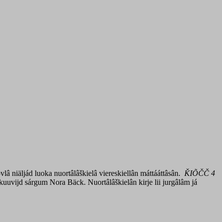
lâ niäljád luoka nuortâlâškielâ viereskiellân máttááttâsân.
ǨIÕČČ 4
kuuvijd sárgum Nora Bäck. Nuortâlâškielân kirje lii jurgâlâm já