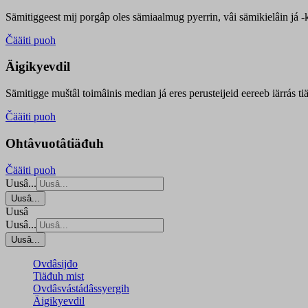
Sämitiggeest mij porgâp oles sämiaalmug pyerrin, vâi sämikielâin já -ku
Čääiti puoh
Äigikyevdil
Sämitigge muštâl toimâinis median já eres perusteijeid eereeb iärrás ti
Čääiti puoh
Ohtâvuotâtiäđuh
Čääiti puoh
Uusâ...
Uusâ...
Uusâ
Uusâ...
Uusâ...
Ovdâsijđo
Tiäđuh mist
Ovdâsvástádâssyergih
Äigikyevdil