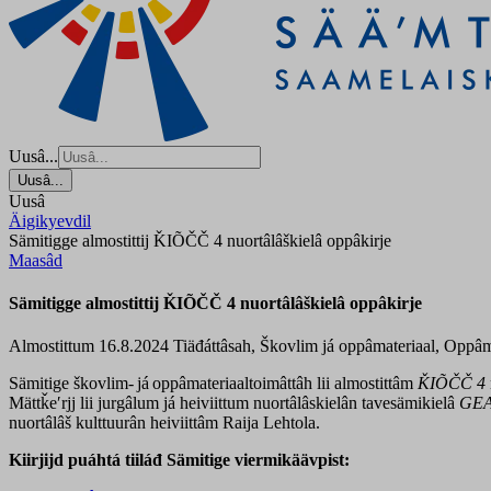
Uusâ...
Uusâ...
Uusâ
Äigikyevdil
Sämitigge almostittij ǨIÕČČ 4 nuortâlâškielâ oppâkirje
Maasâd
Sämitigge almostittij ǨIÕČČ 4 nuortâlâškielâ oppâkirje
Almostittum 16.8.2024
Tiäđáttâsah, Škovlim já oppâmateriaal, Oppâm
Sämitige škovlim- já oppâmateriaaltoimâttâh lii almostittâm
ǨIÕČČ 4
Mättǩeʹrjj lii jurgâlum já heiviittum nuortâlâskielân tavesämikielâ
GEA
nuortâlâš kulttuurân heiviittâm Raija Lehtola.
Kiirjijd puáhtá tiiláđ Sämitige viermikäävpist: