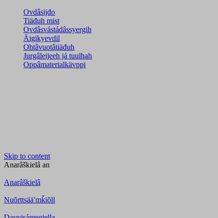
Ovdâsijđo
Tiäđuh mist
Ovdâsvástádâssyergih
Äigikyevdil
Ohtâvuotâtiäđuh
Jurgâleijeeh já tuulhah
Oppâmaterialkävppi
Skip to content
Anarâškielâ
an
Anarâškielâ
Nuõrttsääʹmǩiõll
Davvisámegiella