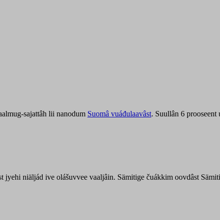
aalmug-sajattâh lii nanodum
Suomâ vuáđulaavâst
. Suullân 6 prooseent
âst jyehi niäljád ive olášuvvee vaaljâin. Sämitige čuákkim oovdâst Säm