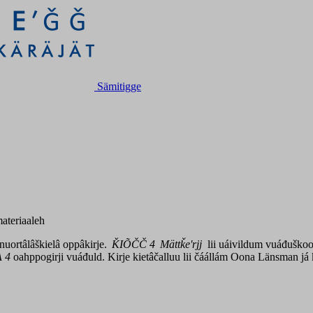
Sämitigge
ateriaaleh
nuortâlâškielâ oppâkirje.
ǨIÕČČ 4
Mättǩeʹrjj
lii uáivildum vuáđuškoov
 4
oahppogirji vuáđuld. Kirje kietâčalluu lii čáállám Oona Länsman já 