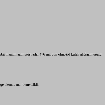
 ubâ maailm aalmugist ađai 476 miljovn olmožid kuleh algâaalmugáid.
itige alemus meridemvääldi.