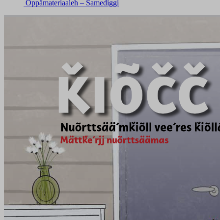
Oppâmateriaaleh – Samediggi