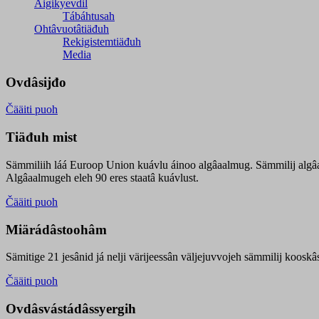
Äigikyevdil
Tábáhtusah
Ohtâvuotâtiäđuh
Rekigistemtiäđuh
Media
Ovdâsijđo
Čääiti puoh
Tiäđuh mist
Sämmiliih láá Euroop Union kuávlu áinoo algâaalmug. Sämmilij algâ
Algâaalmugeh eleh 90 eres staatâ kuávlust.
Čääiti puoh
Miärádâstoohâm
Sämitige 21 jesânid já nelji värijeessân väljejuvvojeh sämmilij koosk
Čääiti puoh
Ovdâsvástádâssyergih