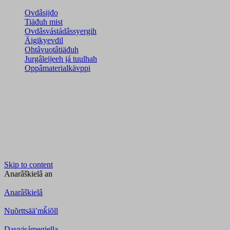
Ovdâsijđo
Tiäđuh mist
Ovdâsvástádâssyergih
Äigikyevdil
Ohtâvuotâtiäđuh
Jurgâleijeeh já tuulhah
Oppâmaterialkävppi
Skip to content
Anarâškielâ
an
Anarâškielâ
Nuõrttsääʹmǩiõll
Davvisámegiella