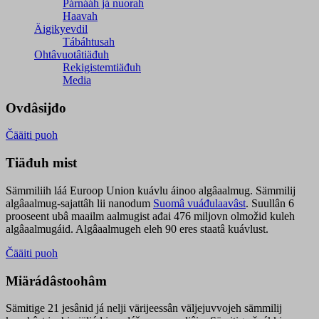
Párnááh já nuorah
Haavah
Äigikyevdil
Tábáhtusah
Ohtâvuotâtiäđuh
Rekigistemtiäđuh
Media
Ovdâsijđo
Čääiti puoh
Tiäđuh mist
Sämmiliih láá Euroop Union kuávlu áinoo algâaalmug. Sämmilij
algâaalmug-sajattâh lii nanodum
Suomâ vuáđulaavâst
. Suullân 6
prooseent ubâ maailm aalmugist ađai 476 miljovn olmožid kuleh
algâaalmugáid. Algâaalmugeh eleh 90 eres staatâ kuávlust.
Čääiti puoh
Miärádâstoohâm
Sämitige 21 jesânid já nelji värijeessân väljejuvvojeh sämmilij