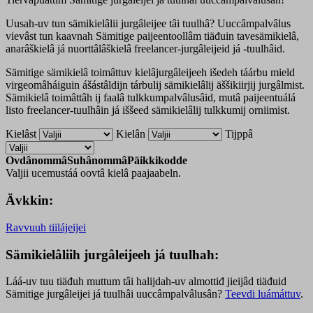
Uusah-uv tun sämikielâlii jurgâleijee tâi tuulhâ? Uuccâmpalvâlus
vievâst tun kaavnah Sämitige paijeentoollâm tiäđuin tavesämikielâ,
anarâškielâ já nuorttâlâškielâ freelancer-jurgâleijeid já -tuulhâid.
Sämitige sämikielâ toimâttuv kielâjurgâleijeeh
išedeh t
áárbu mield
virgeomâhá
iguin
ášástâldijn
tárbulij sämikielâlij äššikiirjij jurgâlmist.
S
ämikielâ toimâttâh ij faalâ
tulkkumpalvâlusâid, mutâ paijeentuálá
listo freelancer-tuulhâin já iššeed sämikielâlij tulkkumij orniimist.
Kielâst
Kielân
Tijppâ
Ovdânommâ
Suhânommâ
Päikkikodde
Valjii ucemustáá oovtâ kielâ paajaabeln.
Ävkkin:
Ravvuuh tiilájeijei
Sämikielâliih jurgâleijeeh já tuulhah:
Láá-uv tuu tiäđuh muttum tâi halijdah-uv almottiđ jieijâd tiäđuid
Sämitige jurgâleijei já tuulhâi uuccâmpalvâlusân?
Teevdi luámáttuv
.