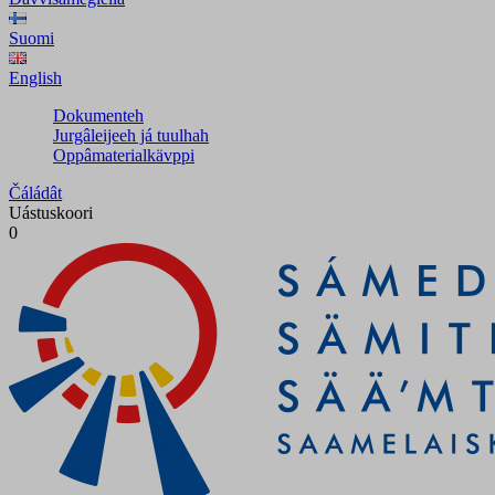
Suomi
English
Dokumenteh
Jurgâleijeeh já tuulhah
Oppâmaterialkävppi
Čáládât
Uástuskoori
0