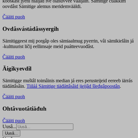
kooskâst jyehi niäljád ive olášuvvee vaaljâin. Sämitige čuákkim
oovdâst Sämitige alemus meridemvääldi.
Čääiti puoh
Ovdâsvástádâssyergih
Sämitiggeest mij porgâp oles sämiaalmug pyerrin, vâi sämikielâin já
-kulttuurist ličij eellimsaje meid puátteevuođâst.
Čääiti puoh
Äigikyevdil
Sämitigge muštâl toimâinis median já eres perusteijeid eereeb iärrás
tiäđáttâsâin.
Tiiláá Sämitige tiäđáttâsâid jieijâd šleđgâpoostân
.
Čääiti puoh
Ohtâvuotâtiäđuh
Čääiti puoh
Uusâ...
Uusâ...