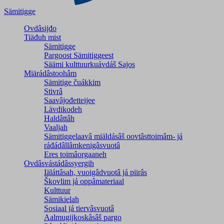
Sämitigge
Ovdâsijđo
Tiäđuh mist
Sämitigge
Pargoost Sämitiggeest
Säämi kulttuurkuávdáš Sajos
Miärádâstoohâm
Sämitige čuákkim
Stivrâ
Saavâjođetteijee
Lävdikodeh
Haldâttâh
Vaaljah
Sämitiggelaavâ miäldásâš oovtâsttoimâm- já
ráđádâllâmkenigâsvuotâ
Eres toimâorgaaneh
Ovdâsvástádâssyergih
Iäláttâsah, vuoigâdvuotâ já piirâs
Škovlim já oppâmateriaal
Kulttuur
Sämikielah
Sosiaal já tiervâsvuotâ
Aalmugijkoskâsâš pargo