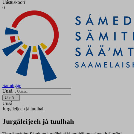
Uástuskoori
0
Sämitigge
Uusâ...
Uusâ...
Uusâ
Jurgâleijeeh já tuulhah
Jurgâleijeeh já tuulhah
Tiervâpuáttim Sämitige jurgâleijei já tuulhâi uuccâmpalvâlusân!