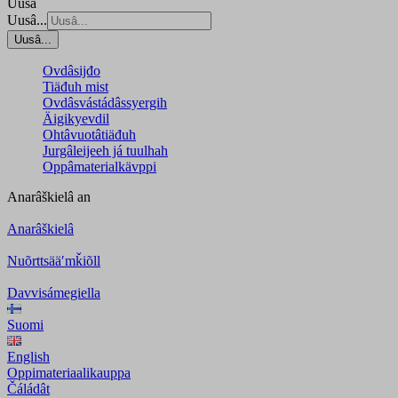
Uusâ
Uusâ...
Uusâ...
Ovdâsijđo
Tiäđuh mist
Ovdâsvástádâssyergih
Äigikyevdil
Ohtâvuotâtiäđuh
Jurgâleijeeh já tuulhah
Oppâmaterialkävppi
Anarâškielâ
an
Anarâškielâ
Nuõrttsääʹmǩiõll
Davvisámegiella
Suomi
English
Oppimateriaalikauppa
Čáládât