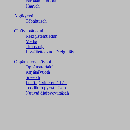
Párnááh já nuorah
Haavah
Äigikyevdil
Tábáhtusah
Ohtâvuotâtiäđuh
Rekigistemtiäđuh
Media
Tietosuoja
Juvsâttetteevuotâčielgiittâs
Oppâmaterialkävppi
Oppâmaterialeh
Kirjálâšvuotâ
Speelah
Jienâ- já videovuárháh
Teddilum pyevtittâsah
Nuuvtá digipyevtittâsah