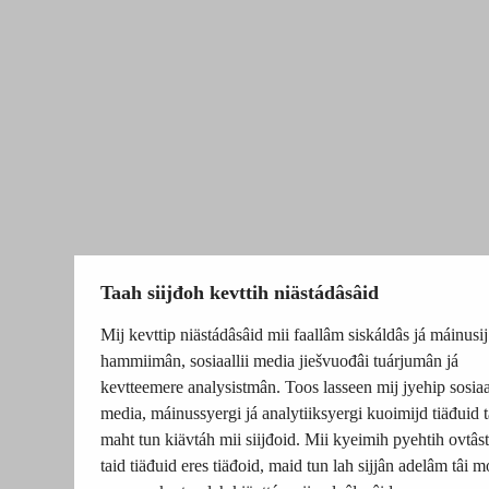
Taah siijđoh kevttih niästádâsâid
Mij kevttip niästádâsâid mii faallâm siskáldâs já máinusij
hammiimân, sosiaallii media jiešvuođâi tuárjumân já
kevtteemere analysistmân. Toos lasseen mij jyehip sosiaal
media, máinussyergi já analytiiksyergi kuoimijd tiäđuid t
maht tun kiävtáh mii siijđoid. Mii kyeimih pyehtih ovtâsti
taid tiäđuid eres tiäđoid, maid tun lah sijjân adelâm tâi m