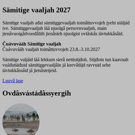
Sämitige vaaljah 2027
Sämitige vaaljah ađai sämitiggevaaljah toimâttuvvojeh jyehi niäljád
ive. Sämitiggevaaljah láá njuolgâ persovnvaaljah, main
jienâvuoigâdvuođâliih jienâsteh njuolgist ovtâskâs iävtukkâsâid.
Čuávuvááh Sämitige vaaljah
Čuávuvááh vaaljah toimâttuvvojeh 23.8.-3.10.2027
Sämitige valjáid láá lekkum sierâ nettisiijđoh. Siijđoin tun kaavnah
vuáđutiäđuid sämitiggevaaljâin já keevâtlijd ravvuid sehe
iävtukkâssáid já jienâsteijeid.
Luuvâ lase
Ovdâsvástádâssyergih