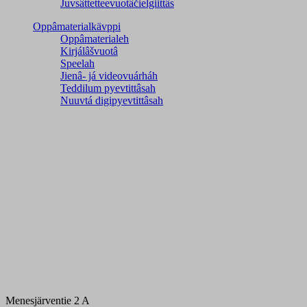
Juvsâttetteevuotâčielgiittâs
Oppâmaterialkävppi
Oppâmaterialeh
Kirjálâšvuotâ
Speelah
Jienâ- já videovuárháh
Teddilum pyevtittâsah
Nuuvtá digipyevtittâsah
Menesjärventie 2 A