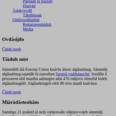
Párnááh já nuorah
Haavah
Äigikyevdil
Tábáhtusah
Ohtâvuotâtiäđuh
Rekigistemtiäđuh
Media
Ovdâsijđo
Čääiti puoh
Tiäđuh mist
Sämmiliih láá Euroop Union kuávlu áinoo algâaalmug. Sämmilij
algâaalmug-sajattâh lii nanodum
Suomâ vuáđulaavâst
. Suullân 6
prooseent ubâ maailm aalmugist ađai 476 miljovn olmožid kuleh
algâaalmugáid. Algâaalmugeh eleh 90 eres staatâ kuávlust.
Čääiti puoh
Miärádâstoohâm
Sämitige 21 jesânid já nelji värijeessân väljejuvvojeh sämmilij