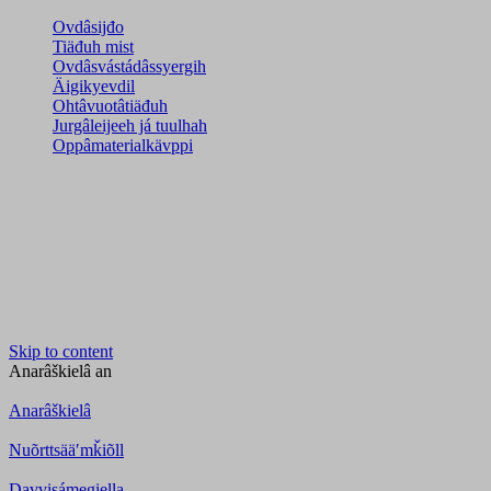
Ovdâsijđo
Tiäđuh mist
Ovdâsvástádâssyergih
Äigikyevdil
Ohtâvuotâtiäđuh
Jurgâleijeeh já tuulhah
Oppâmaterialkävppi
Skip to content
Anarâškielâ
an
Anarâškielâ
Nuõrttsääʹmǩiõll
Davvisámegiella