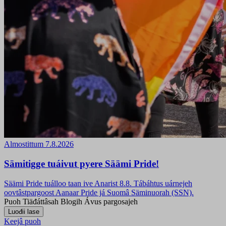
Almostittum 7.8.2026
Sämitigge tuáivut pyere Säämi Pride!
Säämi Pride tuálloo taan ive Anarist 8.8. Tábáhtus uárnejeh
oovtâstpargoost Aanaar Pride já Suomâ Säminuorah (SSN).
Puoh
Tiäđáttâsah
Blogih
Ávus pargosajeh
Keejâ puoh