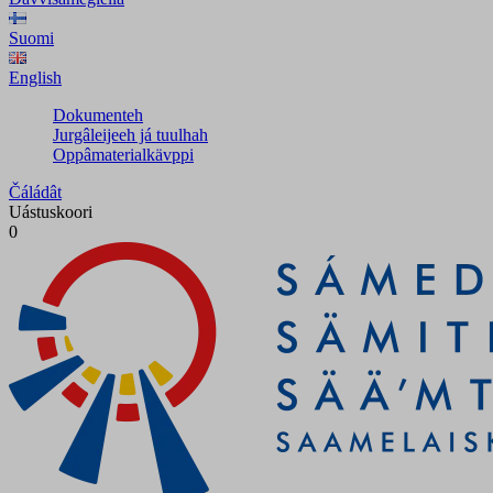
Suomi
English
Dokumenteh
Jurgâleijeeh já tuulhah
Oppâmaterialkävppi
Čáládât
Uástuskoori
0