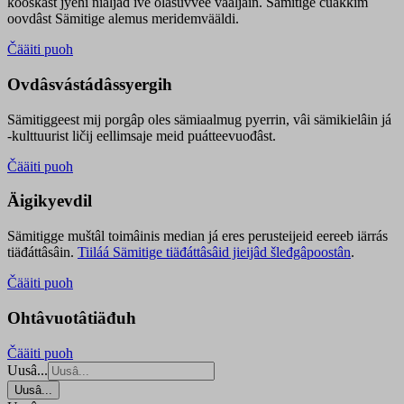
kooskâst jyehi niäljád ive olášuvvee vaaljâin. Sämitige čuákkim
oovdâst Sämitige alemus meridemvääldi.
Čääiti puoh
Ovdâsvástádâssyergih
Sämitiggeest mij porgâp oles sämiaalmug pyerrin, vâi sämikielâin já
-kulttuurist ličij eellimsaje meid puátteevuođâst.
Čääiti puoh
Äigikyevdil
Sämitigge muštâl toimâinis median já eres perusteijeid eereeb iärrás
tiäđáttâsâin.
Tiiláá Sämitige tiäđáttâsâid jieijâd šleđgâpoostân
.
Čääiti puoh
Ohtâvuotâtiäđuh
Čääiti puoh
Uusâ...
Uusâ...