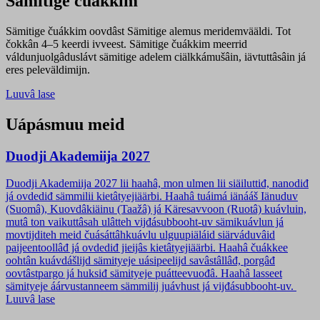
Sämitige čuákkim
Sämitige čuákkim oovdâst Sämitige alemus meridemvääldi. Tot
čokkân 4–5 keerdi ivveest. Sämitige čuákkim meerrid
váldunjuolgâduslávt sämitige adelem ciälkkámušâin, iävtuttâsâin já
eres peleväldimijn.
Luuvâ lase
Uápásmuu meid
Duodji Akademiija 2027
Duodji Akademiija 2027 lii haahâ, mon ulmen lii siäiluttiđ, nanodiđ
já ovdediđ sämmilii kietâtyejiäärbi. Haahâ tuáimá iänááš Iänuduv
(Suomâ), Kuovdâkiäinu (Taažâ) já Käresavvoon (Ruotâ) kuávluin,
mutâ ton vaikuttâsah ulâtteh vijđásubbooht-uv sämikuávlun já
movtijditeh meid čuásáttâhkuávlu ulguupiäláid siärváduvâid
paijeentoollâđ já ovdediđ jieijâs kietâtyejiäärbi. Haahâ čuákkee
oohtân kuávdášlijd sämityeje uásipeelijd savâstâllâđ, porgâđ
oovtâstpargo já huksiđ sämityeje puátteevuođâ. Haahâ lasseet
sämityeje áárvustanneem sämmilij juávhust já vijđásubbooht-uv.
Luuvâ lase