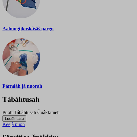
Aalmugijkoskâsâš pargo
Párnááh já nuorah
Tábáhtusah
Puoh
Tábáhtusah
Čuákkimeh
Keejâ puoh