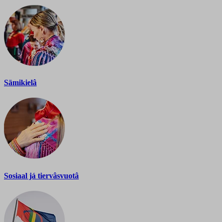
Sämikielâ
Sosiaal já tiervâsvuotâ