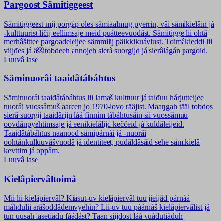
Pargoost Sämitiggeest
Sämitiggeest mij porgâp oles sämiaalmug pyerrin, vâi sämikielâin já
-kulttuurist ličij eellimsaje meid puátteevuođâst. Sämitigge lii ohtâ
merhâšittee pargoadeleijee sämmilij päikkikuávlust. Toimâkieddi lii
viijđes já äššitobdeeh annojeh sierâ suorgijd já sierâlágán pargoid.
Luuvâ lase
Säminuorâi taaiđâtábáhtus
Säminuorâi taaiđâtábáhtus lii lamaš kulttuur já taiđuu hárjutteijee
nuorâi vuossâmuš aareen jo 1970-lovo rääjist. Maaŋgah tääl tobdos
sierâ suorgij taaiđârijn láá finnim tábáhtusâin sii vuossâmuu
oovdânpyehtimsaje já eenikielâlijd keččeid já kuldâleijeid.
Taaiđâtábáhtus naanood sämipárnái já -nuorâi
oohtânkulluuvâšvuođâ já identiteet, puđâldâsâid sehe sämikielâ
kevttim já oppâm.
Luuvâ lase
Kielâpiervâltoimâ
Mii lii kielâpiervâl? Kiäsut-uv kielâpiervâl tuu jieijâd párnáá
máhđulii arâšoddâdemvyehin? Lii-uv tuu páárnáš kielâpiervâlist já
tun uusah lasetiäđu fáádást? Taan siijđost láá vuáđutiäđuh