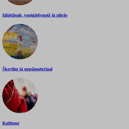
Iäláttâsah, vuoigâdvuotâ já piirâs
Škovlim já oppâmateriaal
Kulttuur