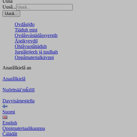
Uusâ
Uusâ...
Uusâ...
Ovdâsijđo
Tiäđuh mist
Ovdâsvástádâssyergih
Äigikyevdil
Ohtâvuotâtiäđuh
Jurgâleijeeh já tuulhah
Oppâmaterialkävppi
Anarâškielâ
an
Anarâškielâ
Nuõrttsääʹmǩiõll
Davvisámegiella
Suomi
English
Oppimateriaalikauppa
Čáládât