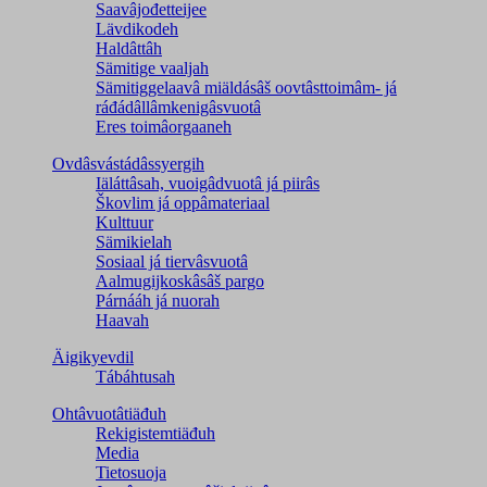
Saavâjođetteijee
Lävdikodeh
Haldâttâh
Sämitige vaaljah
Sämitiggelaavâ miäldásâš oovtâsttoimâm- já
ráđádâllâmkenigâsvuotâ
Eres toimâorgaaneh
Ovdâsvástádâssyergih
Iäláttâsah, vuoigâdvuotâ já piirâs
Škovlim já oppâmateriaal
Kulttuur
Sämikielah
Sosiaal já tiervâsvuotâ
Aalmugijkoskâsâš pargo
Párnááh já nuorah
Haavah
Äigikyevdil
Tábáhtusah
Ohtâvuotâtiäđuh
Rekigistemtiäđuh
Media
Tietosuoja