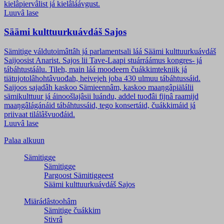
kielâpiervâlist já kielâláávgust.
Luuvâ lase
Säämi kulttuurkuávdáš Sajos
Sämitige váldutoimâttâh já parlamentsali láá Säämi kulttuurkuávdáš
Saijoosist Anarist. Sajos lii Tave-Laapi stuárráámus kongres- já
tábáhtustáálu. Tileh, main láá moodeern čuákkimtekniik já
tiätujotolâhohtâvuođah, heivejeh joba 430 ulmuu tábáhtussáid.
Saijoos sajadâh kaskoo Sämieennâm, kaskoo maaŋgâpiälálii
sämikulttuur já áinoošlajâsii luándu, addel tuođâi fijnâ raamijd
maaŋgâlágánáid tábáhtussáid, tego konsertáid, čuákkimáid já
priivaat tilálâšvuođáid.
Luuvâ lase
Palaa alkuun
Sämitigge
Sämitigge
Pargoost Sämitiggeest
Säämi kulttuurkuávdáš Sajos
Miärádâstoohâm
Sämitige čuákkim
Stivrâ