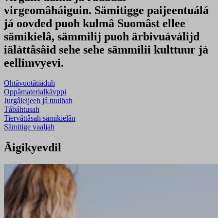
virgeomâháiguin. Sämitigge paijeentuálá
já oovded puoh kulmâ Suomâst ellee
sämikielâ, sämmilij puoh ärbivuáválijd
iäláttâsâid sehe sehe sämmilii kulttuur já
eellimvyevi.
Ohtâvuotâtiäđuh
Oppâmaterialkävppi
Jurgâleijeeh já tuulhah
Tábáhtusah
Tiervâttâsah sämikielân
Sämitige vaaljah
Äigikyevdil