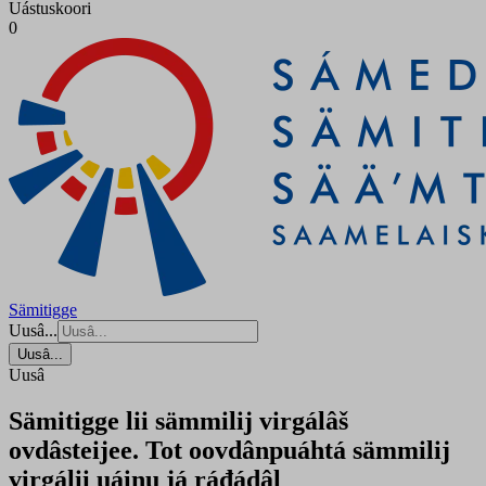
Uástuskoori
0
Sämitigge
Uusâ...
Uusâ...
Uusâ
Sämitigge lii sämmilij virgálâš
ovdâsteijee. Tot oovdânpuáhtá sämmilij
virgálii uáinu já ráđádâl