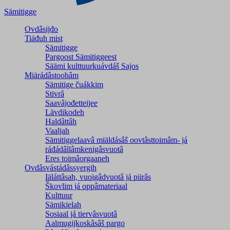
Sämitigge
Ovdâsijđo
Tiäđuh mist
Sämitigge
Pargoost Sämitiggeest
Säämi kulttuurkuávdáš Sajos
Miärádâstoohâm
Sämitige čuákkim
Stivrâ
Saavâjođetteijee
Lävdikodeh
Haldâttâh
Vaaljah
Sämitiggelaavâ miäldásâš oovtâsttoimâm- já
ráđádâllâmkenigâsvuotâ
Eres toimâorgaaneh
Ovdâsvástádâssyergih
Iäláttâsah, vuoigâdvuotâ já piirâs
Škovlim já oppâmateriaal
Kulttuur
Sämikielah
Sosiaal já tiervâsvuotâ
Aalmugijkoskâsâš pargo