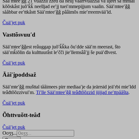
Sääʹmteeʹǧǧ 21 vuäzzliʹžžed da nellj väärrvuäzzla vaʹlljeet säʹmmlai
kõõskâst juõʹǩǩ neelljad eeʹjj tueiʹmmepijjum vaalin. Sääʹmteeʹǧǧ
sååbbar eeʹttkâstt Sääʹmteeʹǧǧ pââimõs mieʹrreemvääʹld.
Čuäʹjet puk
Vasttõsvuuʹd
Sääʹmteeʹǧǧest
reâuggap
juõʹǩǩka
õuʹdde
sääʹm meer
ast
, što
sääʹmǩiõlin da kulttuurâst leʹčči jieʹllemsââʹjj še puäʹđlvest.
Čuäʹjet puk
Ääiʹjpoddsaž
Sääʹmteʹǧǧ mušttal tååimees pirr mediaaʹje da jeärrsid jeäʹrbi mieʹldd
teâđtõõzzivuiʹm.
Tiʹlle Sääʹmteeʹǧǧ teâđtõõzzid jiijjad neʹttpååšta
.
Čuäʹjet puk
Õhttvuõtt-teâđ
Čuäʹjet puk
Ooʒʒ...