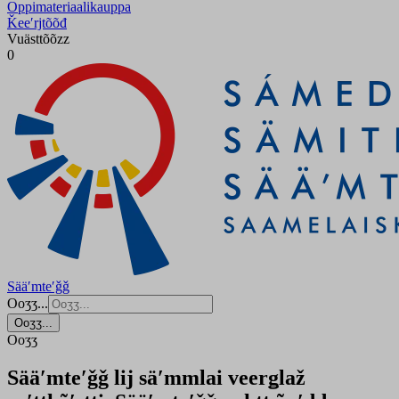
Oppimateriaalikauppa
Ǩeeʹrjtõõđ
Vuästtõõzz
0
Sääʹmteʹǧǧ
Ooʒʒ...
Ooʒʒ...
Ooʒʒ
Sääʹmteʹǧǧ lij säʹmmlai veerǥlaž