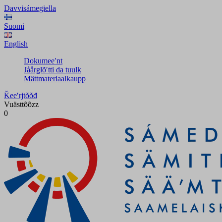
Davvisámegiella
Suomi
English
Dokumeeʹnt
Jåårǥlõʹtti da tuulk
Mättmateriaalkaupp
Ǩeeʹrjtõõđ
Vuästtõõzz
0