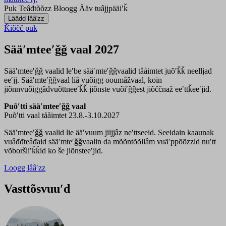
Puk
Teâđtõõzz
Bloogg
Ääv tuâjjpääiʹǩ
Ǩiõčč puk
Sääʹmteeʹǧǧ vaal 2027
Sääʹmteeʹǧǧ vaalid leʹbe sääʹmteʹǧǧvaalid tååimtet juõʹǩǩ neelljad
eeʹjj. Sääʹmteʹǧǧvaal liâ vuõigg ooumâžvaal, koin
jiõnnvuõiggâdvuõttneeʹǩǩ jiõnste vuõiʹǧǧest jiõččnaž eeʹttǩeeʹjid.
Puõʹtti sääʹmteeʹǧǧ vaal
Puõʹtti vaal tååimtet 23.8.-3.10.2027
Sääʹmteeʹǧǧ vaalid lie ääʹvuum jiijjâz neʹttseeid. Seeidain kaaunak
vuâđđteâđaid sääʹmteʹǧǧvaalin da mõõntõõllâm vuäʹppõõzzid nuʹtt
võboršiiʹǩǩid ko še jiõnsteeʹjid.
Looǥǥ lââʹzz
Vasttõsvuuʹd