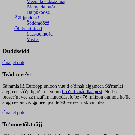
Meeraikõskksaž tuâjj
Päärna da nuõr
Haʹŋǩǩõõzz
Ääiʹjpoddsaž
Šõddmõõžž
Õhttvuõtt-teâđ
Laasktemteâđ
Media
Ouddseidd
Čuäʹjet puk
Teâđ meeʹst
Säʹmmla liâ Euroopp unioon vuuʹd oʹdinak alggmeer. Säʹmmlai
alggmeersââʹjj lij juʹn raavuum
Lääʹdd vuâđđlääʹjjest
. Nuʹt 6
proseeʹnt veeʹzz maaiʹlm naroodâst leʹbe 476 miljoon oummu koʹlle
alggmeeraid. Alggmeer jeäʹlle 90 jeeʹres riikk vuuʹdest.
Čuäʹjet puk
Tuʹmmstõktuâjj