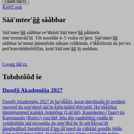
Ǩiõčč puk
Sääʹmteeʹǧǧ sååbbar
Sääʹmteeʹǧǧ sååbbar eeʹttkâstt Sääʹmteeʹǧǧ pââimõs
mieʹrreemvääʹld. Tõt noorââtt 4–5 vuâra eeʹjjest. Sääʹmteeʹǧǧ
sååbbar tuʹmmai jäänmõsân nåkam ceâlklmin, eʹtǩǩõõzzin da jeeʹres
peäʹlestvälddmõõžžin, koid Sääʹmteʹǧǧ lij ouddam.
Looǥǥ
lââʹzz
Tobdstõõđ še
Duodji Akademiija 2027
Duodji Akademiija 2027 lij haʹŋǩǩõs, koon täävtõssân lij seeilted,
raaveed da oouʹdeed sääʹm ǩiõtt-tuâjjäʹrbbvuõđ. Haʹŋǩǩõõzz
tåimmjummuš kuâskk Jeänõõǥǥ (Lääʹdd), Kautokeino (Taarr) da
Karesuando (Ruõcc) vuuʹdid, leša tõn vaaiktõõzz vuälla še
veiddsõbân sääʹmvoudda da smeʹllkâʹtte še päiʹǩǩvuuʹdi
ååuǥbeällsaž õutstõõzzid âʹlnn ââʹnned da viikkâd ooudâs jiijjâs
ǩiõtt-tuâjjäʹrbbvuõđid. Haʹŋǩǩõs nåårr õʹhtte sääʹmǩiõtt-tuõjju