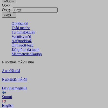
Ooʒʒ...
Ooʒʒ
Ooʒʒ...
Ooʒʒ...
Ouddseidd
Teâđ meeʹst
Tuʹmmstõktuâjj
Vasttõsvuuʹd
Ääiʹjpoddsaž
Õhttvuõtt-teâđ
Jåårǥlõʹtti da tuulk
Mättmateriaalkaupp
Nuõrttsääʹmǩiõll
nuo
Anarâškielâ
Nuõrttsääʹmǩiõll
Davvisámegiella
Suomi
English