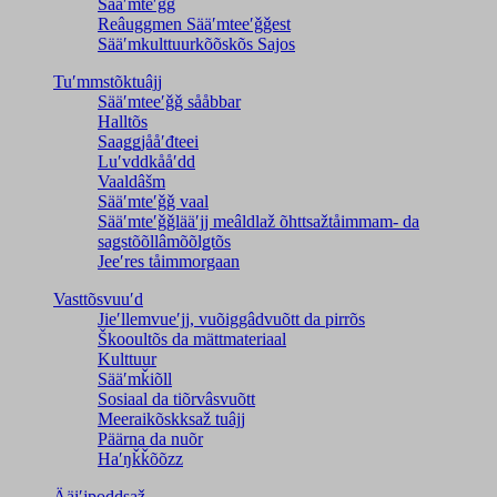
Sääʹmteʹǧǧ
Reâuggmen Sääʹmteeʹǧǧest
Sääʹmkulttuurkõõskõs Sajos
Tuʹmmstõktuâjj
Sääʹmteeʹǧǧ sååbbar
Halltõs
Saaǥǥjååʹđteei
Luʹvddkååʹdd
Vaaldâšm
Sääʹmteʹǧǧ vaal
Sääʹmteʹǧǧlääʹjj meâldlaž õhttsažtåimmam- da
saǥstõõllâmõõlǥtõs
Jeeʹres tåimmorgaan
Vasttõsvuuʹd
Jieʹllemvueʹjj, vuõiggâdvuõtt da pirrõs
Škooultõs da mättmateriaal
Kulttuur
Sääʹmǩiõll
Sosiaal da tiõrvâsvuõtt
Meeraikõskksaž tuâjj
Päärna da nuõr
Haʹŋǩǩõõzz
Ääiʹjpoddsaž