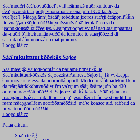
Sääʹmnuõri čeäʹppvuõđpeiʹvv lij leämmaš nuõr kulttuur- da
čeäʹppvuõđstaarjõõttji vuõssmõs areena juʹn 1970-lääǥǥast
vueʹljeeʹl. Määŋg ânnʼjõžääiʹj tobddum jeeʹres sueʹrji čeäppniiʹǩǩin
lie vuäǯǯam šõddmõõžžin vuõssmõs čuäʹjtemkriʹlcces da
jeäʹnnǩiõllsaž ǩiiččeeʹjes. Čeäʹppvuõđpeiʹvv nâânad sääʹmpäärnai
da -nuõri õʹhhtekuullâmvuõđ da identiteeʹtt, staarjõõzzid di
sääʹmǩiõl âânnmõõžž da mättjummuž.
Looǥǥ lââʹzz
Sääʹmkulttuurkõõskõs Sajos
Sääʹmteeʹǧǧ väʹlddkoontâr da parlameʹnttpäiʹǩǩ lie
Sääʹmkulttuurkõõskõs Sajoozzâst Aanrest. Sajos lij Tâʹvv-Lappi
šuurmõs kongress- da noorõõttâmpõrtt. Modeern sååbbartekniikkain
da teâttjååttlõkõhttvuõđivuiʹm vaʹrrjum sââʹj šeäʹtte juʹn-ba 430
oummu noorõõttmõõžžid. Sajoozz päiʹǩǩ kâskka Sääʹmjânnam,
määŋgpeällsaž sääʹmkulttuur da jiiʹjjesnallšem luâđ seʹst oudd fiin
raam määŋgnallšem noorõõttmõõžžid, mâʹte konseeʹrtid, såbbrid da
privattnoorõõttmõõžžid.
Looǥǥ lââʹzz
Palaa alkuun
Sääʹmteʹǧǧ