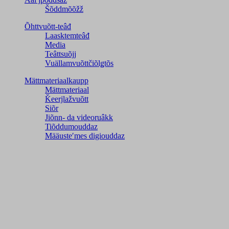
Šõddmõõžž
Õhttvuõtt-teâđ
Laasktemteâđ
Media
Teâttsuõjj
Vuällamvuõttčiõlǥtõs
Mättmateriaalkaupp
Mättmateriaal
Ǩeerjlažvuõtt
Siõr
Jiõnn- da videoruâkk
Tiõddumouddaz
Määusteʹmes digiouddaz