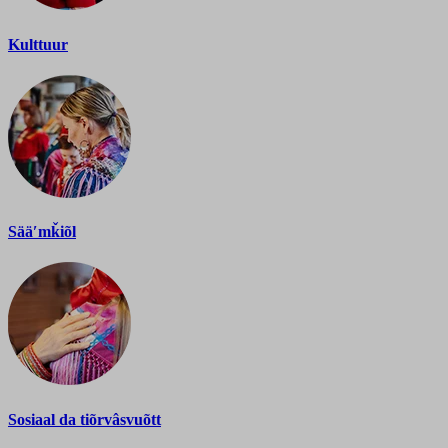
Kulttuur
Sääʹmǩiõl
Sosiaal da tiõrvâsvuõtt