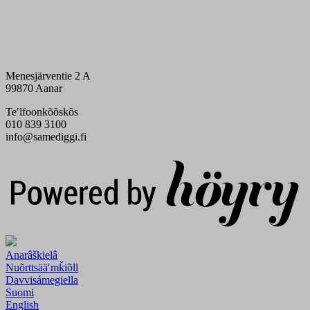
Menesjärventie 2 A
99870 Aanar
Teʹlfoonkõõskõs
010 839 3100
info@samediggi.fi
Digi- ja mainostoimisto Höyry Rovaniemi ja Oulu
Anarâškielâ
Nuõrttsääʹmǩiõll
Davvisámegiella
Suomi
English