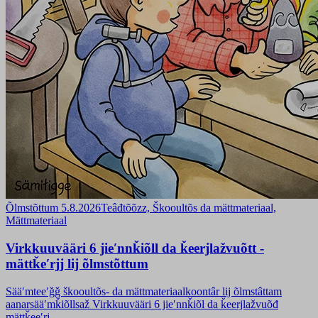
Õlmstõttum 5.8.2026
Teâđtõõzz, Škooultõs da mättmateriaal,
Mättmateriaal
Virkkuuvääri 6 jieʹnnǩiõll da ǩeerjlažvuõtt -
mättǩeʹrjj lij õlmstõttum
Sääʹmteeʹǧǧ škooultõs- da mättmateriaalkoontâr lij õlmstâttam
aanarsääʹmǩiõllsaž Virkkuuvääri 6 jieʹnnǩiõl da ǩeerjlažvuõđ
mättǩeeʹrj.