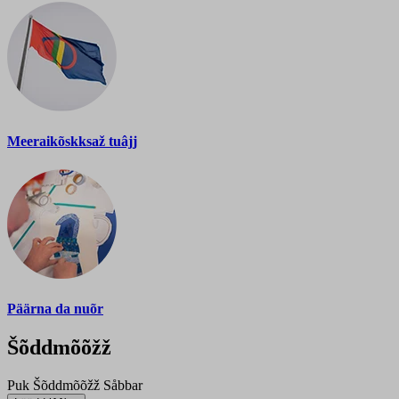
Meeraikõskksaž tuâjj
Päärna da nuõr
Šõddmõõžž
Puk
Šõddmõõžž
Såbbar