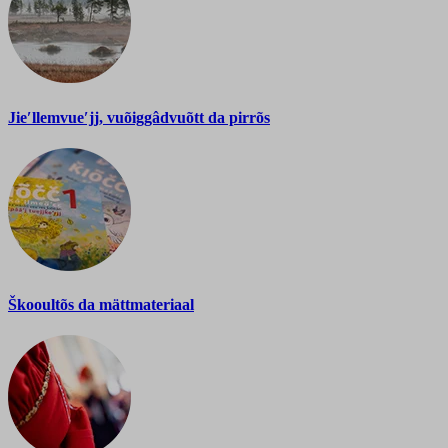
Jieʹllemvueʹjj, vuõiggâdvuõtt da pirrõs
Škooultõs da mättmateriaal