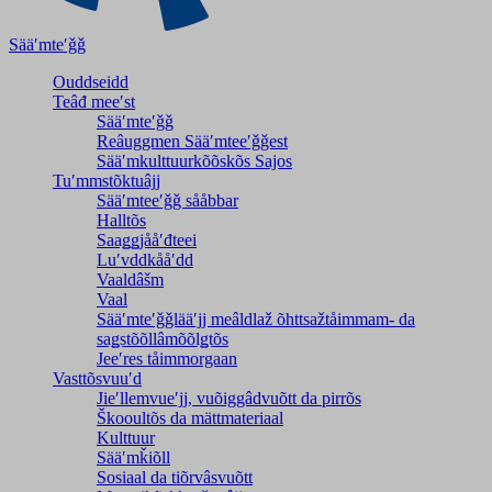
Sääʹmteʹǧǧ
Ouddseidd
Teâđ meeʹst
Sääʹmteʹǧǧ
Reâuggmen Sääʹmteeʹǧǧest
Sääʹmkulttuurkõõskõs Sajos
Tuʹmmstõktuâjj
Sääʹmteeʹǧǧ sååbbar
Halltõs
Saaǥǥjååʹđteei
Luʹvddkååʹdd
Vaaldâšm
Vaal
Sääʹmteʹǧǧlääʹjj meâldlaž õhttsažtåimmam- da
saǥstõõllâmõõlǥtõs
Jeeʹres tåimmorgaan
Vasttõsvuuʹd
Jieʹllemvueʹjj, vuõiggâdvuõtt da pirrõs
Škooultõs da mättmateriaal
Kulttuur
Sääʹmǩiõll
Sosiaal da tiõrvâsvuõtt