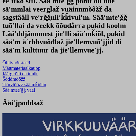
eeʹttkõʹstti. Sääʹmteʹǧǧ pohtt õuʹdde
säʹmmlai veerǥlaž vuäinnmõõžž da
saǥstââll veʹrǧǧniiʹǩǩivuiʹm. Sääʹmteʹǧǧ
tuõʹllai da veekk õõudårra pukid koolm
Lääʹddjânnmest jieʹlli sääʹmǩiõl, pukid
sääʹm äʹrbbvuõđlaž jieʹllemvuõʹjjid di
sääʹm kulttuur da jieʹllemvueʹjj.
Õhttvuõtt-teâđ
Mättmateriaalkaupp
Jåårǥlõʹtti da tuulk
Šõddmõõžž
Tiõrvtõõzz sääʹmǩiõlin
Sääʹmteeʹǧǧ vaal
Ääiʹjpoddsaž