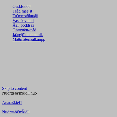
Ouddseidd
Teâđ meeʹst
Tuʹmmstõktuâjj
Vasttõsvuuʹd
Ääiʹjpoddsaž
Õhttvuõtt-teâđ
Jåårǥlõʹtti da tuulk
Mättmateriaalkaupp
Skip to content
Nuõrttsääʹmǩiõll
nuo
Anarâškielâ
Nuõrttsääʹmǩiõll