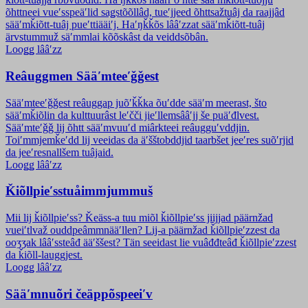
õhttneei vueʹsspeäʹlid saǥstõõllâd, tueʹjjeed õhttsažtuâj da raajjâd
sääʹmǩiõtt-tuâj pueʹttiääiʹj. Haʹŋǩǩõs lââʹzzat sääʹmǩiõtt-tuâj
ärvstummuž säʹmmlai kõõskâst da veiddsõbân.
Looǥǥ lââʹzz
Reâuggmen Sääʹmteeʹǧǧest
Sääʹmteeʹǧǧest reâuggap juõʹǩǩka õuʹdde sääʹm meerast, što
sääʹmǩiõlin da kulttuurâst leʹčči jieʹllemsââʹjj še puäʹđlvest.
Sääʹmteʹǧǧ lij õhtt sääʹmvuuʹd miârkteei reâugguʹvddjin.
Toiʹmmjemǩeʹdd lij veeidas da äʹšštobddjid taarbšet jeeʹres suõʹrjid
da jeeʹresnallšem tuâjaid.
Looǥǥ lââʹzz
Ǩiõllpieʹss­tuåimmjummuš
Mii lij ǩiõllpieʹss? Ǩeäss-a tuu miõl ǩiõllpieʹss jiijjad päärnžad
vueiʹtlvaž ouddpeâmmnääʹllen? Lij-a päärnžad ǩiõllpieʹzzest da
ooʒʒak lââʹssteâđ ääʹššest? Tän seeidast lie vuâđđteâđ ǩiõllpieʹzzest
da ǩiõll-lauggjest.
Looǥǥ lââʹzz
Sääʹmnuõri čeäppõspeeiʹv