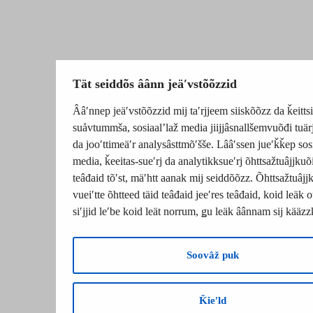
Tät seiddõs âânn jeäʹvstõõzzid
Ââʹnnep jeäʹvstõõzzid mij taʹrjjeem siiskõõzz da ǩeittsi
suåvtummša, sosiaalʼlaž media jiijjâsnallšemvuõđi tuä
da jooʹttimeäʹr analysâsttmõʹšše. Lââʹssen jueʹǩǩep sos
media, ǩeeitas-sueʹrj da analytikksueʹrj õhttsažtuâjjkuõ
teâđaid tõʹst, mäʹhtt aanak mij seiddõõzz. Õhttsažtuâjj
vueiʹtte õhtteed täid teâđaid jeeʹres teâđaid, koid leäk
siʹjjid leʹbe koid leät norrum, ǥu leäk âânnam sij kääz
Soovâž puk
Ǩieʹld