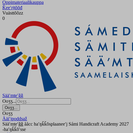
Oppimateriaalikauppa
Ǩeeʹrjtõõđ
Vuästtõõzz
0
Sääʹmteʹǧǧ
Ooʒʒ...
Ooʒʒ...
Ooʒʒ
Ääiʹjpoddsaž
Sääʹmteʹǧǧ ååcc haʹŋǩǩõsplaaneeʹj Sámi Handicraft Academy 2027
-haʹŋǩǩõʹsse