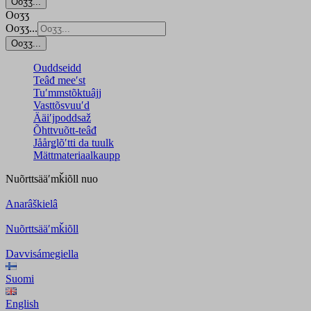
Ooʒʒ...
Ooʒʒ
Ooʒʒ...
Ooʒʒ...
Ouddseidd
Teâđ meeʹst
Tuʹmmstõktuâjj
Vasttõsvuuʹd
Ääiʹjpoddsaž
Õhttvuõtt-teâđ
Jåårǥlõʹtti da tuulk
Mättmateriaalkaupp
Nuõrttsääʹmǩiõll
nuo
Anarâškielâ
Nuõrttsääʹmǩiõll
Davvisámegiella
Suomi
English