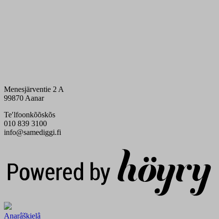
Menesjärventie 2 A
99870 Aanar
Teʹlfoonkõõskõs
010 839 3100
info@samediggi.fi
Digi- ja mainostoimisto Höyry Rovaniemi ja Oulu
Anarâškielâ