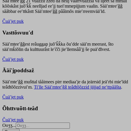
Sääʹmteeʹǧǧ 21 vuäzzliʹžžed da nellj väärrvuäzzla vaʹlljeet säʹmmlai
kõõskâst juõʹǩǩ neelljad eeʹjj tueiʹmmepijjum vaalin. Sääʹmteeʹǧǧ
sååbbar eeʹttkâstt Sääʹmteeʹǧǧ pââimõs mieʹrreemvääʹld.
Čuäʹjet puk
Vasttõsvuuʹd
Sääʹmteeʹǧǧest
reâuggap
juõʹǩǩka
õuʹdde
sääʹm meer
ast
, što
sääʹmǩiõlin da kulttuurâst leʹčči jieʹllemsââʹjj še puäʹđlvest.
Čuäʹjet puk
Ääiʹjpoddsaž
Sääʹmteʹǧǧ mušttal tååimees pirr mediaaʹje da jeärrsid jeäʹrbi mieʹldd
teâđtõõzzivuiʹm.
Tiʹlle Sääʹmteeʹǧǧ teâđtõõzzid jiijjad neʹttpååšta
.
Čuäʹjet puk
Õhttvuõtt-teâđ
Čuäʹjet puk
Ooʒʒ...