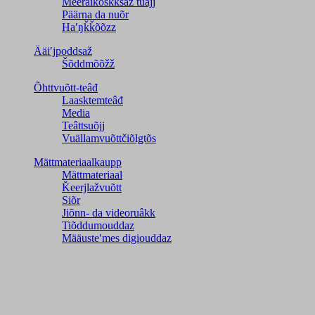
Meeraikõskksaž tuâjj
Päärna da nuõr
Haʹŋǩǩõõzz
Ääiʹjpoddsaž
Šõddmõõžž
Õhttvuõtt-teâđ
Laasktemteâđ
Media
Teâttsuõjj
Vuällamvuõttčiõlǥtõs
Mättmateriaalkaupp
Mättmateriaal
Ǩeerjlažvuõtt
Siõr
Jiõnn- da videoruâkk
Tiõddumouddaz
Määusteʹmes digiouddaz