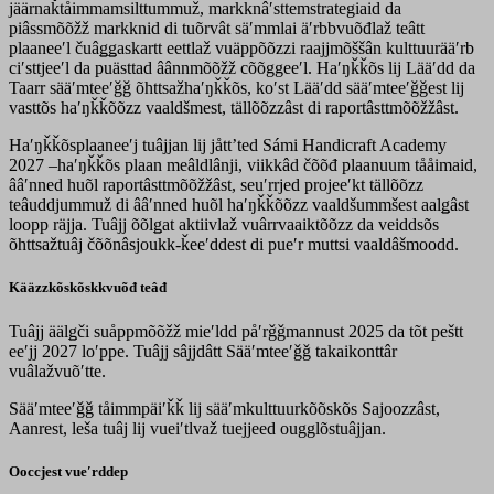
jäärnaǩtåimmamsilttummuž, markknâʹsttemstrategiaid da
piâssmõõžž markknid di tuõrvât säʹmmlai äʹrbbvuõđlaž teâtt
plaaneeʹl čuâǥǥaskartt eettlaž vuäppõõzzi raajjmõššân kulttuurääʹrb
ciʹsttjeeʹl da puästtad âânnmõõžž cõõggeeʹl. Haʹŋǩǩõs lij Lääʹdd da
Taarr sääʹmteeʹǧǧ õhttsažhaʹŋǩǩõs, koʹst Lääʹdd sääʹmteeʹǧǧest lij
vasttõs haʹŋǩǩõõzz vaaldšmest, tällõõzzâst di raportâsttmõõžžâst.
Haʹŋǩǩõsplaaneeʹj tuâjjan lij jåttʼted Sámi Handicraft Academy
2027 –haʹŋǩǩõs plaan meâldlânji, viikkâd čõõđ plaanuum tååimaid,
ââʹnned huõl raportâsttmõõžžâst, seuʹrrjed projeeʹkt tällõõzz
teâuddjummuž di ââʹnned huõl haʹŋǩǩõõzz vaaldšummšest aalǥâst
loopp räjja. Tuâjj õõlǥat aktiivlaž vuârrvaaiktõõzz da veiddsõs
õhttsažtuâj čõõnâsjoukk-ǩeeʹddest di pueʹr muttsi vaaldâšmoodd.
Kääzzkõskõskkvuõđ teâđ
Tuâjj äälǥči suåppmõõžž mieʹldd påʹrǧǧmannust 2025 da tõt peštt
eeʹjj 2027 loʹppe. Tuâjj sâjjdâtt Sääʹmteeʹǧǧ takaikonttâr
vuâlažvuõʹtte.
Sääʹmteeʹǧǧ tåimmpäiʹǩǩ lij sääʹmkulttuurkõõskõs Sajoozzâst,
Aanrest, leša tuâj lij vueiʹtlvaž tuejjeed ougglõstuâjjan.
Ooccjest vueʹrddep