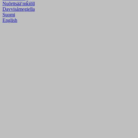
Nuõrttsääʹmǩiõll
Davvisámegiella
Suomi
English