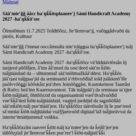
Mååusat
Sääʹmteʹǧǧ ååcc haʹŋǩǩõsplaaneeʹj Sámi Handicraft Academy
2027 -haʹŋǩǩõʹsse
Õlmstõttum 11.7.2025
Teâđtõõzz, Jieʹllemvueʹjj, vuõiggâdvuõtt da
pirrõs, Kulttuur
Sääʹmteʹǧǧ iʹlmmat ooccâmnalla mieʹrräiggsa haʹŋǩǩõsplaaneeʹj tuâj
Sámi Handicraft Academy 2027 -haʹŋǩǩõʹsse.
Sámi Handicraft Academy 2027 -haʹŋǩǩõõzz väʹlddtäävtõssân lij
tuejjeed põõššjen, âʹlnn ââʹnned da oouʹdeed sääʹm ǩiõtt-
tuâjjtääidaid da – silttummuž sääʹmõhttsažkååʹddest. Haʹŋǩǩõs
jääʹrjast tuâjjpaaʹjid da seminaarid äʹrbbvuõđlaž teâđ juâkkmõʹšše
puõlvvõõǥǥi kõõskâst jeäʹrben Jeänõõǥǥâst, Kautokeinost Taarrâst
di Ruõcc beäʹlnn Kaaresuvantost. Täk tuâjjpääʹj da seminaar taʹrjjee
ǩiõtt-tuâjjlaid, õhttõõzzid da organisaatioid vueiʹtlvažvuõđid
vueʹǩǩâʹtted ǩiõtt-tuâjjtääidaid, vaajted jurddjid da saǥstõõllâd
sääʹmǩiõtt-tuâj pueʹttiääiʹjest. Haʹŋǩǩõõzz täävtõssân lij še pueʹreed
säʹmmlai ǩiõtt-tuâjjtääidai vuäǯǯamvuõđ digitaalʼlaž tuâjjneävvai da
interneʹttmättjummuž veäkka.
Haʹŋǩǩõõzzâst raaveet ǩiõtt-tuâj kaʹnnteeʹjen da ǩeâllʼjeeʹjen
tällõõzzlaž jieʹllemvueʹǩǩen pueʹreeʹl ǩiõtt-tuâjjniiʹǩǩi