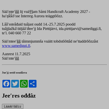
Sääʹmteʹǧǧ lij vuäǯǯam Sámi Handicraft Academy 2027 -
haʹŋǩǩõʹsse Interreg Aurora teäggtõõzz.
Lââʹssteâđaid tuâjast oudd 14.-25.7.2025 poodd
tuâjjlažkåʹddjååʹđteeʹjj Ida Pirttijärvi, ida.pirttijarvi@samediggi.fi,
teʹl. 040 660 77 22
Sääʹmteeʹǧǧ tåimmjummša vuäitt tobdstõõttâd neʹttaddrõõzzâst
www.samediggi.fi
.
Aanrest 11.7.2025
Sääʹmteʹǧǧ
Jueʹjj seeid ooudårra
Facebook
Twitter
WhatsApp
Share
Jeeʹres ođđâz