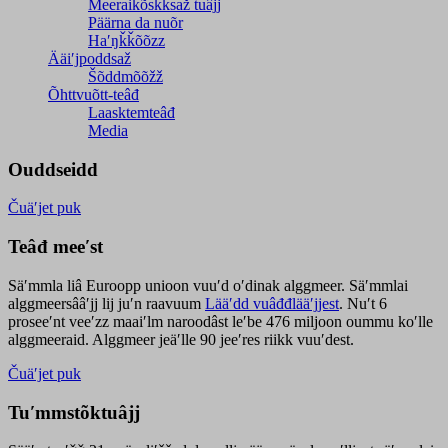
Meeraikõskksaž tuâjj
Päärna da nuõr
Haʹŋǩǩõõzz
Ääiʹjpoddsaž
Šõddmõõžž
Õhttvuõtt-teâđ
Laasktemteâđ
Media
Ouddseidd
Čuäʹjet puk
Teâđ meeʹst
Säʹmmla liâ Euroopp unioon vuuʹd oʹdinak alggmeer. Säʹmmlai
alggmeersââʹjj lij juʹn raavuum
Lääʹdd vuâđđlääʹjjest
. Nuʹt 6
proseeʹnt veeʹzz maaiʹlm naroodâst leʹbe 476 miljoon oummu koʹlle
alggmeeraid. Alggmeer jeäʹlle 90 jeeʹres riikk vuuʹdest.
Čuäʹjet puk
Tuʹmmstõktuâjj