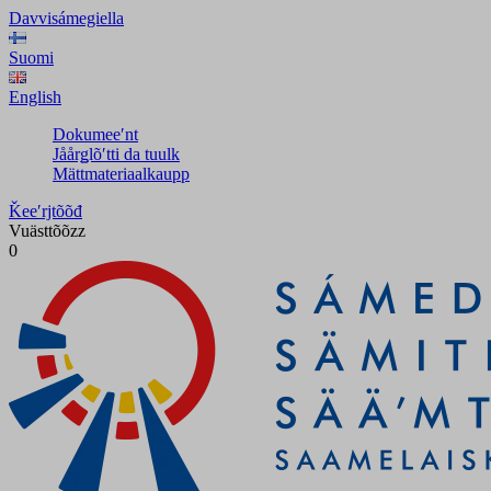
Davvisámegiella
Suomi
English
Dokumeeʹnt
Jåårǥlõʹtti da tuulk
Mättmateriaalkaupp
Ǩeeʹrjtõõđ
Vuästtõõzz
0