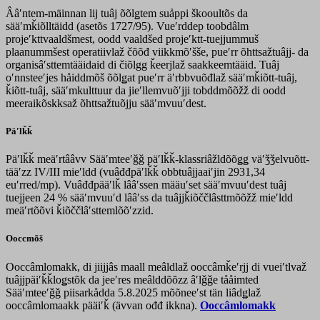
Ââʹntem-mäinnan lij tuâj õõlǥtem suåppi škooultõs da
sääʹmǩiõlltäidd (asetõs 1727/95). Vueʹrddep toobdâlm
projeʹkttvaaldšmest, oodd vaaldšed projeʹktt-tuejjummuš
plaanummšest operatiivlaž čõõđ viikkmõʹšše, pueʹrr õhttsažtuâjj- da
organisâʹsttemtääidaid di čiõlgg ǩeerjlaž saakkeemtääid. Tuâj
oʹnnsteeʹjes håiddmõš õõlǥat pueʹrr äʹrbbvuõđlaž sääʹmǩiõtt-tuâj,
ǩiõtt-tuâj, sääʹmkulttuur da jieʹllemvuõʹjji tobddmõõžž di oodd
meeraikõskksaž õhttsažtuõjju sääʹmvuuʹdest.
Päʹlǩǩ
Päʹlǩǩ meäʹrtââvv Sääʹmteeʹǧǧ päʹlǩǩ-klassriâžldõõǥǥ väʹǯǯelvuõtt-
tääʹzz IV/III mieʹldd (vuâđđpäʹlǩǩ obbtuâjjaaiʹjin 2931,34
euʹrred/mp). Vuâđđpääʹlǩ lââʹssen määuʹset sääʹmvuuʹdest tuâj
tuejjeen 24 % sääʹmvuuʹd lââʹss da tuâjjǩiõččlâsttmõõžž mieʹldd
meäʹrtõõvi ǩiõččlâʹsttemlõõʹzzid.
Ooccmõš
Ooccâmlomakk, di jiijjâs maall meâldlaž ooccâmǩeʹrjj di vueiʹtlvaž
tuâjjpäiʹǩǩloǥstõk da jeeʹres meâlddõõzz âʹlǧǧe tååimted
Sääʹmteeʹǧǧ piisarkådda 5.8.2025 mõõneeʹst tän liâdǥlaž
ooccâmlomaakk pääiʹǩ (ävvan ođđ ikkna).
Ooccâmlomakk