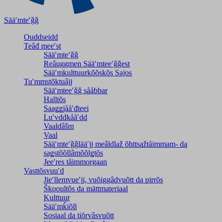
Sääʹmteʹǧǧ
Ouddseidd
Teâđ meeʹst
Sääʹmteʹǧǧ
Reâuggmen Sääʹmteeʹǧǧest
Sääʹmkulttuurkõõskõs Sajos
Tuʹmmstõktuâjj
Sääʹmteeʹǧǧ sååbbar
Halltõs
Saaǥǥjååʹđteei
Luʹvddkååʹdd
Vaaldâšm
Vaal
Sääʹmteʹǧǧlääʹjj meâldlaž õhttsažtåimmam- da
saǥstõõllâmõõlǥtõs
Jeeʹres tåimmorgaan
Vasttõsvuuʹd
Jieʹllemvueʹjj, vuõiggâdvuõtt da pirrõs
Škooultõs da mättmateriaal
Kulttuur
Sääʹmǩiõll
Sosiaal da tiõrvâsvuõtt