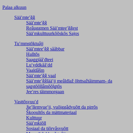
Palaa alkuun
Sääʹmteʹǧǧ
Sääʹmteʹǧǧ
Reâuggmen Sääʹmteeʹǧǧest
Sääʹmkulttuurkõõskõs Sajos
Tuʹmmstõktuâjj
Sääʹmteeʹǧǧ sååbbar
Halltõs
Saaǥǥjååʹđteei
Luʹvddkååʹdd
Vaaldâšm
Sääʹmteʹǧǧ vaal
Sääʹmteʹǧǧlääʹjj meâldlaž õhttsažtåimmam- da
saǥstõõllâmõõlǥtõs
Jeeʹres tåimmorgaan
Vasttõsvuuʹd
Jieʹllemvueʹjj, vuõiggâdvuõtt da pirrõs
Škooultõs da mättmateriaal
Kulttuur
Sääʹmǩiõll
Sosiaal da tiõrvâsvuõtt