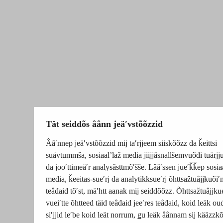
Tät seiddõs âânn jeäʹvstõõzzid
Ââʹnnep jeäʹvstõõzzid mij taʹrjjeem siiskõõzz da ǩeittsi
suåvtummša, sosiaalʼlaž media jiijjâsnallšemvuõđi tuärj
da jooʹttimeäʹr analysâsttmõʹšše. Lââʹssen jueʹǩǩep sosia
media, ǩeeitas-sueʹrj da analytikksueʹrj õhttsažtuâjjkuõiʹ
teâđaid tõʹst, mäʹhtt aanak mij seiddõõzz. Õhttsažtuâjjku
vueiʹtte õhtteed täid teâđaid jeeʹres teâđaid, koid leäk o
siʹjjid leʹbe koid leät norrum, ǥu leäk âânnam sij kääzzk