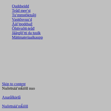
Ouddseidd
Teâđ meeʹst
Tuʹmmstõktuâjj
Vasttõsvuuʹd
Ääiʹjpoddsaž
Õhttvuõtt-teâđ
Jåårǥlõʹtti da tuulk
Mättmateriaalkaupp
Skip to content
Nuõrttsääʹmǩiõll
nuo
Anarâškielâ
Nuõrttsääʹmǩiõll