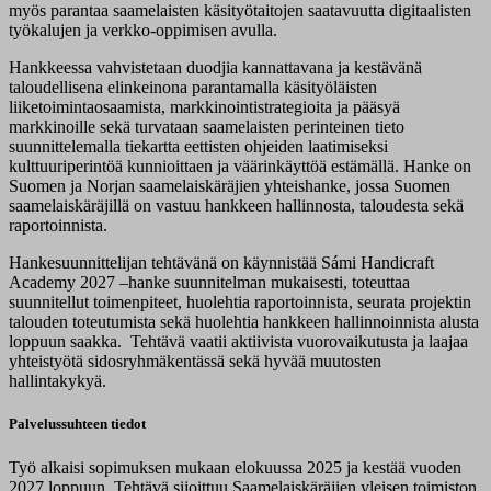
myös parantaa saamelaisten käsityötaitojen saatavuutta digitaalisten
työkalujen ja verkko-oppimisen avulla.
Hankkeessa vahvistetaan duodjia kannattavana ja kestävänä
taloudellisena elinkeinona parantamalla käsityöläisten
liiketoimintaosaamista, markkinointistrategioita ja pääsyä
markkinoille sekä turvataan saamelaisten perinteinen tieto
suunnittelemalla tiekartta eettisten ohjeiden laatimiseksi
kulttuuriperintöä kunnioittaen ja väärinkäyttöä estämällä. Hanke on
Suomen ja Norjan saamelaiskäräjien yhteishanke, jossa Suomen
saamelaiskäräjillä on vastuu hankkeen hallinnosta, taloudesta sekä
raportoinnista.
Hankesuunnittelijan tehtävänä on käynnistää Sámi Handicraft
Academy 2027 –hanke suunnitelman mukaisesti, toteuttaa
suunnitellut toimenpiteet, huolehtia raportoinnista, seurata projektin
talouden toteutumista sekä huolehtia hankkeen hallinnoinnista alusta
loppuun saakka. Tehtävä vaatii aktiivista vuorovaikutusta ja laajaa
yhteistyötä sidosryhmäkentässä sekä hyvää muutosten
hallintakykyä.
Palvelussuhteen tiedot
Työ alkaisi sopimuksen mukaan elokuussa 2025 ja kestää vuoden
2027 loppuun. Tehtävä sijoittuu Saamelaiskäräjien yleisen toimiston