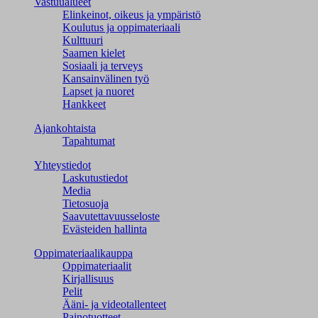
Vastuualueet
Elinkeinot, oikeus ja ympäristö
Koulutus ja oppimateriaali
Kulttuuri
Saamen kielet
Sosiaali ja terveys
Kansainvälinen työ
Lapset ja nuoret
Hankkeet
Ajankohtaista
Tapahtumat
Yhteystiedot
Laskutustiedot
Media
Tietosuoja
Saavutettavuusseloste
Evästeiden hallinta
Oppimateriaalikauppa
Oppimateriaalit
Kirjallisuus
Pelit
Ääni- ja videotallenteet
Painotuotteet