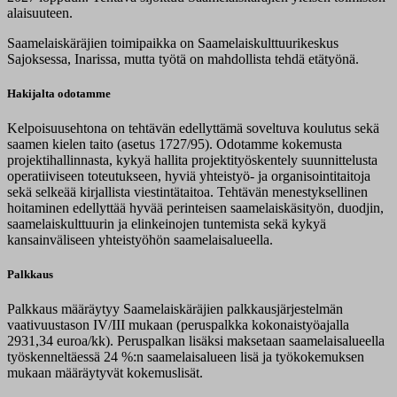
alaisuuteen.
Saamelaiskäräjien toimipaikka on Saamelaiskulttuurikeskus
Sajoksessa, Inarissa, mutta työtä on mahdollista tehdä etätyönä.
Hakijalta odotamme
Kelpoisuusehtona on tehtävän edellyttämä soveltuva koulutus sekä
saamen kielen taito (asetus 1727/95). Odotamme kokemusta
projektihallinnasta, kykyä hallita projektityöskentely suunnittelusta
operatiiviseen toteutukseen, hyviä yhteistyö- ja organisointitaitoja
sekä selkeää kirjallista viestintätaitoa. Tehtävän menestyksellinen
hoitaminen edellyttää hyvää perinteisen saamelaiskäsityön, duodjin,
saamelaiskulttuurin ja elinkeinojen tuntemista sekä kykyä
kansainväliseen yhteistyöhön saamelaisalueella.
Palkkaus
Palkkaus määräytyy Saamelaiskäräjien palkkausjärjestelmän
vaativuustason IV/III mukaan (peruspalkka kokonaistyöajalla
2931,34 euroa/kk). Peruspalkan lisäksi maksetaan saamelaisalueella
työskenneltäessä 24 %:n saamelaisalueen lisä ja työkokemuksen
mukaan määräytyvät kokemuslisät.