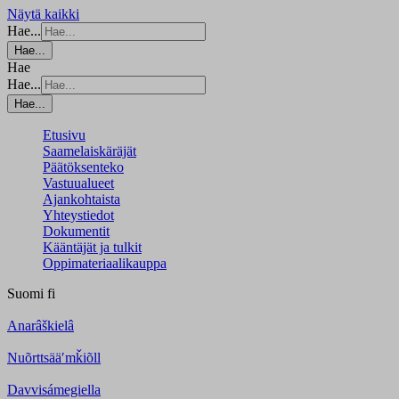
Näytä kaikki
Hae...
Hae...
Hae
Hae...
Hae...
Etusivu
Saamelaiskäräjät
Päätöksenteko
Vastuualueet
Ajankohtaista
Yhteystiedot
Dokumentit
Kääntäjät ja tulkit
Oppimateriaalikauppa
Suomi
fi
Anarâškielâ
Nuõrttsääʹmǩiõll
Davvisámegiella