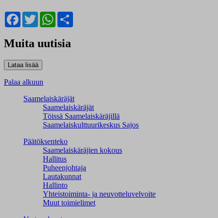
Facebook
Twitter
WhatsApp
Share
Muita uutisia
Palaa alkuun
Saamelaiskäräjät
Saamelaiskäräjät
Töissä Saamelaiskäräjillä
Saamelaiskulttuuri­keskus Sajos
Päätöksenteko
Saamelaiskäräjien kokous
Hallitus
Puheenjohtaja
Lautakunnat
Hallinto
Yhteistoiminta- ja neuvotteluvelvoite
Muut toimielimet