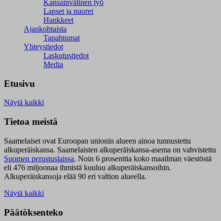
Kansainvälinen työ
Lapset ja nuoret
Hankkeet
Ajankohtaista
Tapahtumat
Yhteystiedot
Laskutustiedot
Media
Etusivu
Näytä kaikki
Tietoa meistä
Saamelaiset ovat Euroopan unionin alueen ainoa tunnustettu
alkuperäiskansa. Saamelaisten alkuperäiskansa-asema on vahvistettu
Suomen perustuslaissa
.
Noin 6 prosenttia koko maailman väestöstä
eli 476 miljoonaa ihmistä kuuluu alkuperäiskansoihin.
Alkuperäiskansoja elää 90 eri valtion alueella.
Näytä kaikki
Päätöksenteko