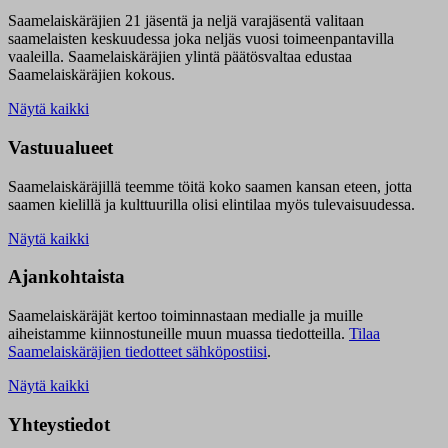
Saamelaiskäräjien 21 jäsentä ja neljä varajäsentä valitaan
saamelaisten keskuudessa joka neljäs vuosi toimeenpantavilla
vaaleilla. Saamelaiskäräjien ylintä päätösvaltaa edustaa
Saamelaiskäräjien kokous.
Näytä kaikki
Vastuualueet
Saamelaiskäräjillä t
eemme töitä koko saamen kansan eteen, jotta
saamen kielillä ja kulttuurilla olisi elintilaa myös tulevaisuudessa.
Näytä kaikki
Ajankohtaista
Saamelaiskäräjät kertoo toiminnastaan medialle ja muille
aiheistamme kiinnostuneille muun muassa tiedotteilla.
Tilaa
Saamelaiskäräjien tiedotteet sähköpostiisi
.
Näytä kaikki
Yhteystiedot