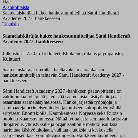
Hae
Ajankohtaista
Saamelaiskäräjät hakee hankesuunnittelijaa Sámi Handicraft
Academy 2027 -hankkeeseen
Takaisin
Saamelaiskäräjät hakee hankesuunnittelijaa Sámi Handicraft
Academy 2027 -hankkeeseen
Julkaistu 11.7.2025
Tiedotteet, Elinkeino, oikeus ja ympäristö,
Kulttuuri
Saamelaiskäräjät ilmoittaa haettavaksi määräaikaisen
hankesuunnittelijan tehtävän Sámi Handicraft Academy 2027 -
hankkeeseen.
Sámi Handicraft Academy 2027 -hankkeen päätavoitteena on
vakiinnuttaa, ylläpitää ja edistää saamelaisia ​​käsityötaitoja ja -
osaamista saamelaisyhteisössä. Hanke järjestää työpajoja ja
seminaareja perinteisen tiedon jakamiseen sukupolvien välillä
erityisesti Enontekiöllä, Kautokeinossa Norjassa sekä Ruotsin
puolella Kaaresuvannossa. Nämä työpajat ja seminaarit tarjoavat
duojareille, yhdistyksille ja organisaatioille mahdollisuuksia
harjoittaa käsityötaitojaan, vaihtaa ajatuksia ja keskustella
saamelaisen käsityön tulevaisuudesta. Hankkeen tavoitteena on