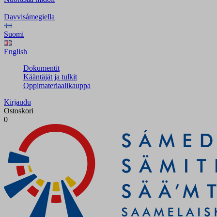
Davvisámegiella
Suomi
English
Dokumentit
Kääntäjät ja tulkit
Oppimateriaalikauppa
Kirjaudu
Ostoskori
0