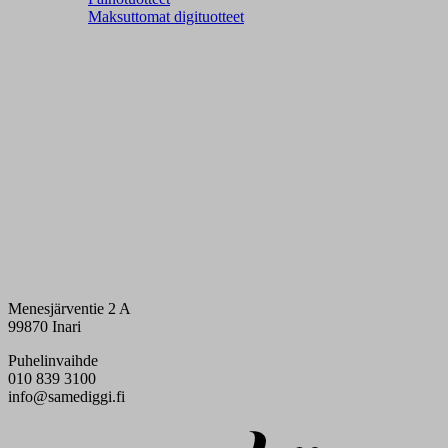
Maksuttomat digituotteet
Menesjärventie 2 A
99870 Inari
Puhelinvaihde
010 839 3100
info@samediggi.fi
Digi- ja mainostoimisto Höyry Rovaniemi ja Oulu