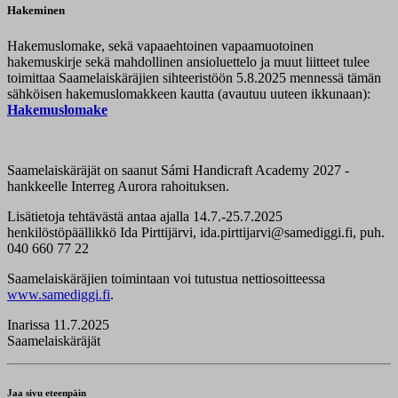
Hakeminen
Hakemuslomake, sekä vapaaehtoinen vapaamuotoinen
hakemuskirje sekä mahdollinen ansioluettelo ja muut liitteet tulee
toimittaa Saamelaiskäräjien sihteeristöön 5.8.2025 mennessä tämän
sähköisen hakemuslomakkeen kautta (avautuu uuteen ikkunaan):
Hakemuslomake
Saamelaiskäräjät on saanut Sámi Handicraft Academy 2027 -
hankkeelle Interreg Aurora rahoituksen.
Lisätietoja tehtävästä antaa ajalla 14.7.-25.7.2025
henkilöstöpäällikkö Ida Pirttijärvi, ida.pirttijarvi@samediggi.fi, puh.
040 660 77 22
Saamelaiskäräjien toimintaan voi tutustua nettiosoitteessa
www.samediggi.fi
.
Inarissa 11.7.2025
Saamelaiskäräjät
Jaa sivu eteenpäin