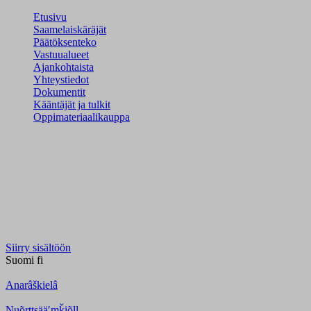
Etusivu
Saamelaiskäräjät
Päätöksenteko
Vastuualueet
Ajankohtaista
Yhteystiedot
Dokumentit
Kääntäjät ja tulkit
Oppimateriaalikauppa
Siirry sisältöön
Suomi
fi
Anarâškielâ
Nuõrttsääʹmǩiõll