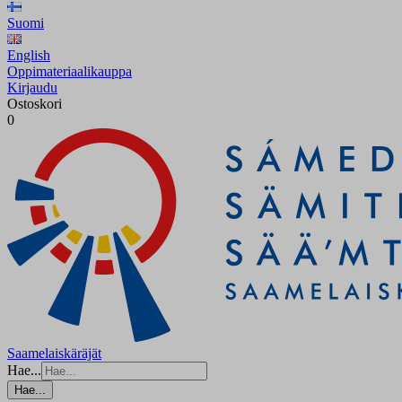
Suomi
English
Oppimateriaalikauppa
Kirjaudu
Ostoskori
0
Saamelaiskäräjät
Hae...
Hae...