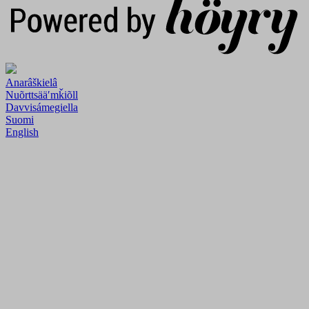
Anarâškielâ
Nuõrttsääʹmǩiõll
Davvisámegiella
Suomi
English