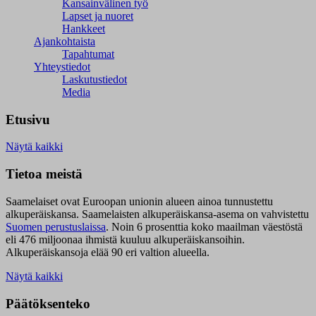
Kansainvälinen työ
Lapset ja nuoret
Hankkeet
Ajankohtaista
Tapahtumat
Yhteystiedot
Laskutustiedot
Media
Etusivu
Näytä kaikki
Tietoa meistä
Saamelaiset ovat Euroopan unionin alueen ainoa tunnustettu
alkuperäiskansa. Saamelaisten alkuperäiskansa-asema on vahvistettu
Suomen perustuslaissa
.
Noin 6 prosenttia koko maailman väestöstä
eli 476 miljoonaa ihmistä kuuluu alkuperäiskansoihin.
Alkuperäiskansoja elää 90 eri valtion alueella.
Näytä kaikki
Päätöksenteko