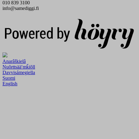
010 839 3100
info@samediggi.fi
Digi- ja mainostoimisto Höyry Rovaniemi ja Oulu
Anarâškielâ
Nuõrttsääʹmǩiõll
Davvisámegiella
Suomi
English