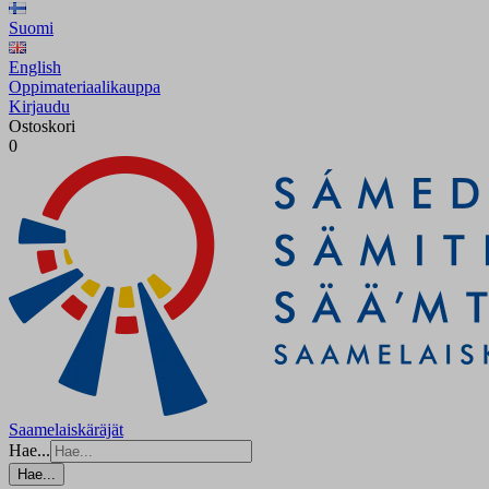
Suomi
English
Oppimateriaalikauppa
Kirjaudu
Ostoskori
0
Saamelaiskäräjät
Hae...
Hae...