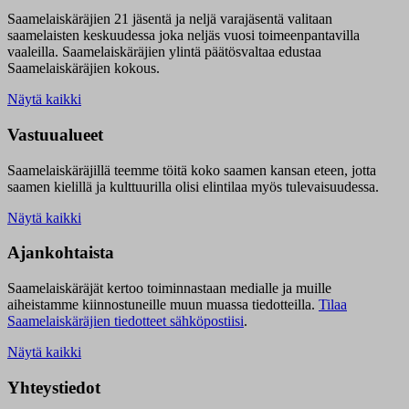
Saamelaiskäräjien 21 jäsentä ja neljä varajäsentä valitaan
saamelaisten keskuudessa joka neljäs vuosi toimeenpantavilla
vaaleilla. Saamelaiskäräjien ylintä päätösvaltaa edustaa
Saamelaiskäräjien kokous.
Näytä kaikki
Vastuualueet
Saamelaiskäräjillä t
eemme töitä koko saamen kansan eteen, jotta
saamen kielillä ja kulttuurilla olisi elintilaa myös tulevaisuudessa.
Näytä kaikki
Ajankohtaista
Saamelaiskäräjät kertoo toiminnastaan medialle ja muille
aiheistamme kiinnostuneille muun muassa tiedotteilla.
Tilaa
Saamelaiskäräjien tiedotteet sähköpostiisi
.
Näytä kaikki
Yhteystiedot