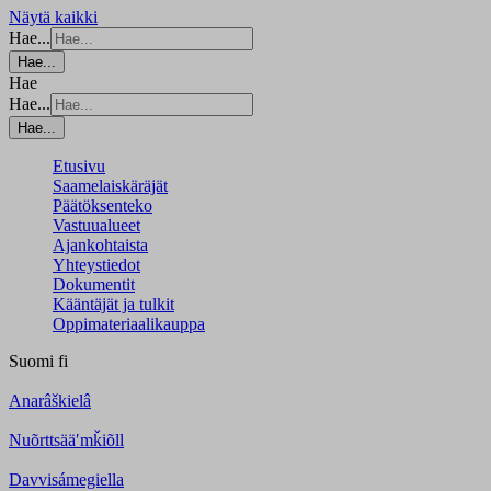
Näytä kaikki
Hae...
Hae...
Hae
Hae...
Hae...
Etusivu
Saamelaiskäräjät
Päätöksenteko
Vastuualueet
Ajankohtaista
Yhteystiedot
Dokumentit
Kääntäjät ja tulkit
Oppimateriaalikauppa
Suomi
fi
Anarâškielâ
Nuõrttsääʹmǩiõll
Davvisámegiella