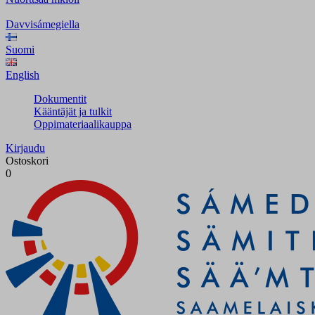
Davvisámegiella
Suomi
English
Dokumentit
Kääntäjät ja tulkit
Oppimateriaalikauppa
Kirjaudu
Ostoskori
0