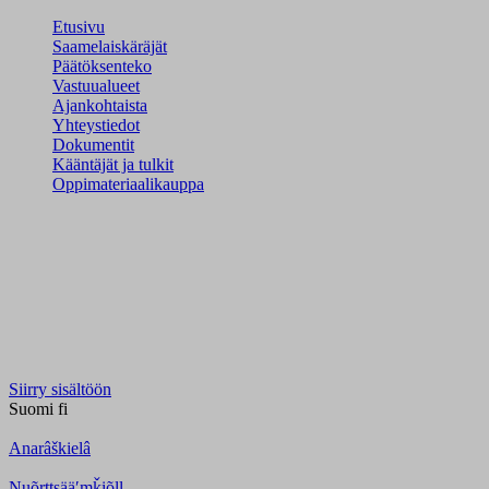
Etusivu
Saamelaiskäräjät
Päätöksenteko
Vastuualueet
Ajankohtaista
Yhteystiedot
Dokumentit
Kääntäjät ja tulkit
Oppimateriaalikauppa
Siirry sisältöön
Suomi
fi
Anarâškielâ
Nuõrttsääʹmǩiõll