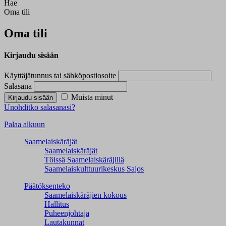
Hae
Oma tili
Oma tili
Kirjaudu sisään
Käyttäjätunnus tai sähköpostiosoite
Salasana
Muista minut
Kirjaudu sisään
Unohditko salasanasi?
Palaa alkuun
Saamelaiskäräjät
Saamelaiskäräjät
Töissä Saamelaiskäräjillä
Saamelaiskulttuuri­keskus Sajos
Päätöksenteko
Saamelaiskäräjien kokous
Hallitus
Puheenjohtaja
Lautakunnat