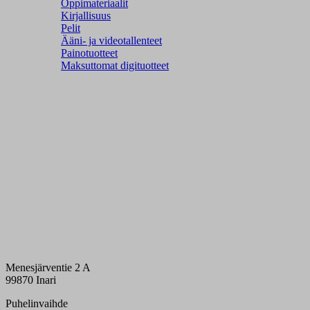
Oppimateriaalit
Kirjallisuus
Pelit
Ääni- ja videotallenteet
Painotuotteet
Maksuttomat digituotteet
Menesjärventie 2 A
99870 Inari
Puhelinvaihde