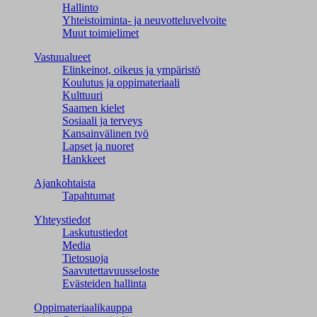
Hallinto
Yhteistoiminta- ja neuvotteluvelvoite
Muut toimielimet
Vastuualueet
Elinkeinot, oikeus ja ympäristö
Koulutus ja oppimateriaali
Kulttuuri
Saamen kielet
Sosiaali ja terveys
Kansainvälinen työ
Lapset ja nuoret
Hankkeet
Ajankohtaista
Tapahtumat
Yhteystiedot
Laskutustiedot
Media
Tietosuoja
Saavutettavuusseloste
Evästeiden hallinta
Oppimateriaalikauppa