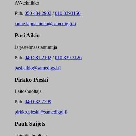
AV-teknikko
Puh.
050 434 2902
/
010 8393156
janne.lappalainen@samediggi.fi
Pasi Aikio
Järjestelmäasiantuntija
Puh.
040 581 2102
/
010 839 3126
pasi.aikio@samediggi.fi
Pirkko Pieski
Laitoshuoltaja
Puh.
040 632 7799
pirkko.pieski@samediggi.fi
Pauli Saijets
Toimitilahuoltaja