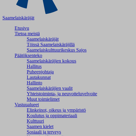
Saamelaiskäräjät
Etusivu
Tietoa meistä
Saamelaiskäräjät
Töissä Saamelaiskäräjillä
Saamelaiskulttuuri­keskus Sajos
Päätöksenteko
Saamelaiskäräjien kokous
Hallitus
Puheenjohtaja
Lautakunnat
Hallinto
Saamelaiskäräjien vaalit
Yhteistoiminta- ja neuvotteluvelvoite
Muut toimielimet
Vastuualueet
Elinkeinot, oikeus ja ympäristö
Koulutus ja oppimateriaali
Kulttuuri
Saamen kielet
Sosiaali ja terveys