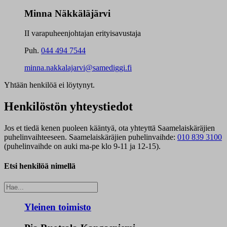
Minna Näkkäläjärvi
II varapuheenjohtajan erityisavustaja
Puh.
044 494 7544
minna.nakkalajarvi@samediggi.fi
Yhtään henkilöä ei löytynyt.
Henkilöstön yhteystiedot
Jos et tiedä kenen puoleen kääntyä, ota yhteyttä Saamelaiskäräjien
puhelinvaihteeseen. Saamelaiskäräjien puhelinvaihde:
010 839 3100
(puhelinvaihde on auki ma-pe klo 9-11 ja 12-15).
Etsi henkilöä nimellä
Yleinen toimisto