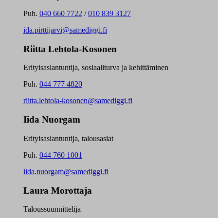
Puh.
040 660 7722
/
010 839 3127
ida.pirttijarvi@samediggi.fi
Riitta Lehtola-Kosonen
Erityisasiantuntija, sosiaaliturva ja kehittäminen
Puh.
044 777 4820
riitta.lehtola-kosonen@samediggi.fi
Iida Nuorgam
Erityisasiantuntija, talousasiat
Puh.
044 760 1001
iida.nuorgam@samediggi.fi
Laura Morottaja
Taloussuunnittelija