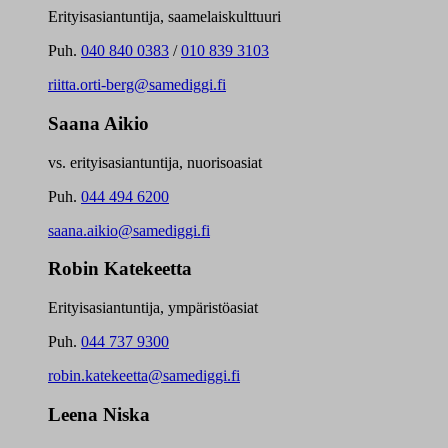
Erityisasiantuntija, saamelaiskulttuuri
Puh.
040 840 0383
/
010 839 3103
riitta.orti-berg@samediggi.fi
Saana Aikio
vs. erityisasiantuntija, nuorisoasiat
Puh.
044 494 6200
saana.aikio@samediggi.fi
Robin Katekeetta
Erityisasiantuntija, ympäristöasiat
Puh.
044 737 9300
robin.katekeetta@samediggi.fi
Leena Niska