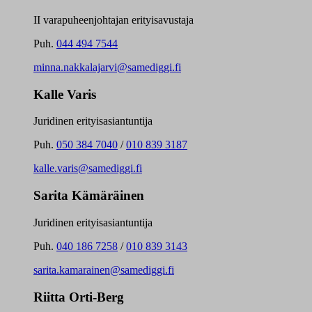
II varapuheenjohtajan erityisavustaja
Puh.
044 494 7544
minna.nakkalajarvi@samediggi.fi
Kalle Varis
Juridinen erityisasiantuntija
Puh.
050 384 7040
/
010 839 3187
kalle.varis@samediggi.fi
Sarita Kämäräinen
Juridinen erityisasiantuntija
Puh.
040 186 7258
/
010 839 3143
sarita.kamarainen@samediggi.fi
Riitta Orti-Berg