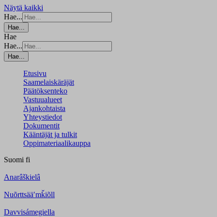
Näytä kaikki
Hae...
Hae...
Hae
Hae...
Hae...
Etusivu
Saamelaiskäräjät
Päätöksenteko
Vastuualueet
Ajankohtaista
Yhteystiedot
Dokumentit
Kääntäjät ja tulkit
Oppimateriaalikauppa
Suomi
fi
Anarâškielâ
Nuõrttsääʹmǩiõll
Davvisámegiella