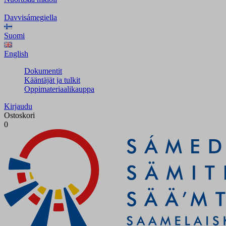
Davvisámegiella
Suomi
English
Dokumentit
Kääntäjät ja tulkit
Oppimateriaalikauppa
Kirjaudu
Ostoskori
0