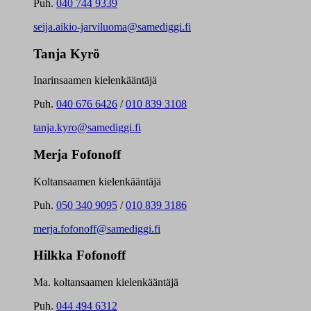
Puh.
040 744 9339
seija.aikio-jarviluoma@samediggi.fi
Tanja Kyrö
Inarinsaamen kielenkääntäjä
Puh.
040 676 6426
/
010 839 3108
tanja.kyro@samediggi.fi
Merja Fofonoff
Koltansaamen kielenkääntäjä
Puh.
050 340 9095
/
010 839 3186
merja.fofonoff@samediggi.fi
Hilkka Fofonoff
Ma. koltansaamen kielenkääntäjä
Puh.
044 494 6312