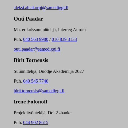
aleksi.ahlakorpi@samediggi.fi
Outi Paadar
Ma. erikoissuunnittelija, Interreg Aurora
Puh.
040 563 9980
/
010 839 3133
outi.paadar@samediggi.fi
Birit Tornensis
Suunnittelija, Duodje Akademiija 2027
Puh.
040 545 7740
birit.tornensis@samediggi.fi
Irene Fofonoff
Projektityöntekijä, De! 2 -hanke
Puh.
044 902 8615