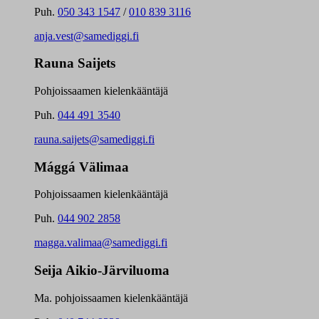
Puh.
050 343 1547
/
010 839 3116
anja.vest@samediggi.fi
Rauna Saijets
Pohjoissaamen kielenkääntäjä
Puh.
044 491 3540
rauna.saijets@samediggi.fi
Mággá Välimaa
Pohjoissaamen kielenkääntäjä
Puh.
044 902 2858
magga.valimaa@samediggi.fi
Seija Aikio-Järviluoma
Ma. pohjoissaamen kielenkääntäjä