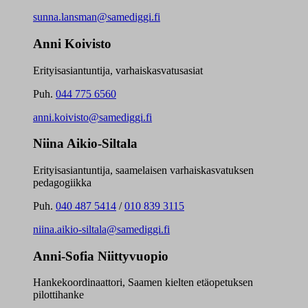
sunna.lansman@samediggi.fi
Anni Koivisto
Erityisasiantuntija, varhaiskasvatusasiat
Puh.
044 775 6560
anni.koivisto@samediggi.fi
Niina Aikio-Siltala
Erityisasiantuntija, saamelaisen varhaiskasvatuksen
pedagogiikka
Puh.
040 487 5414
/
010 839 3115
niina.aikio-siltala@samediggi.fi
Anni-Sofia Niittyvuopio
Hankekoordinaattori, Saamen kielten etäopetuksen
pilottihanke