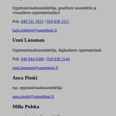
Oppimateriaalisuunnittelija, graafinen suunnittelu ja
visuaalinen oppimateriaalityö
Puh.
040 511 1821
/
010 839 3117
katja.lettinen@samediggi.fi
Unni Länsman
Oppimateriaalisuunnittelija, digitaalinen oppimateriaali
Puh.
040 844 6568
/
010 839 3144
unni.lansman@samediggi.fi
Aura Pieski
ma. oppimateriaalisuunnittelija
aura.pieski@samediggi.fi
Milla Pulska