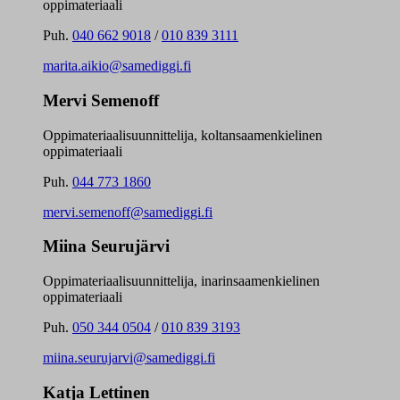
oppimateriaali
Puh.
040 662 9018
/
010 839 3111
marita.aikio@samediggi.fi
Mervi Semenoff
Oppimateriaalisuunnittelija, koltansaamenkielinen
oppimateriaali
Puh.
044 773 1860
mervi.semenoff@samediggi.fi
Miina Seurujärvi
Oppimateriaalisuunnittelija, inarinsaamenkielinen
oppimateriaali
Puh.
050 344 0504
/
010 839 3193
miina.seurujarvi@samediggi.fi
Katja Lettinen