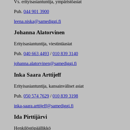
Vs. erityisasiantuntija, ympäristöasiat
Puh.
044 901 3900
leena.niska@samediggi.fi
Johanna Alatorvinen
Erityisasiantuntija, viestintäasiat
Puh.
040 663 4493
/
010 839 3140
johanna.alatorvinen@samediggi.fi
Inka Saara Arttijeff
Erityisasiantuntija, kansainväliset asiat
Puh.
050 574 7629
/
010 839 3198
inka-saara.arttijeff@samediggi.fi
Ida Pirttijärvi
Henkilöstöpäällikkö