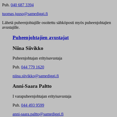
Puh.
040 687 3394
tuomas.juuso@samediggi.fi
Lähetä puheenjohtajille osoitettu sähköposti myös puheenjohtajien
avustajille.
Puheenjohtajien avustajat
Niina Siivikko
Puheenjohtajan erityisavustaja
Puh.
044 779 1620
niina.siivikko@samediggi.fi
Anni-Saara Paltto
I varapuheenjohtajan erityisavustaja
Puh.
044 493 9599
anni-saara.paltto@samediggi.fi