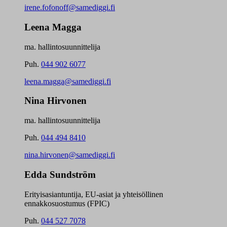
irene.fofonoff@samediggi.fi
Leena Magga
ma. hallintosuunnittelija
Puh.
044 902 6077
leena.magga@samediggi.fi
Nina Hirvonen
ma. hallintosuunnittelija
Puh.
044 494 8410
nina.hirvonen@samediggi.fi
Edda Sundström
Erityisasiantuntija, EU-asiat ja yhteisöllinen
ennakkosuostumus (FPIC)
Puh.
044 527 7078