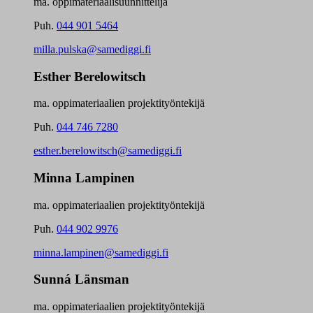
ma. oppimateriaalisuunnittelija
Puh.
044 901 5464
milla.pulska@samediggi.fi
Esther Berelowitsch
ma. oppimateriaalien projektityöntekijä
Puh.
044 746 7280
esther.berelowitsch@samediggi.fi
Minna Lampinen
ma. oppimateriaalien projektityöntekijä
Puh.
044 902 9976
minna.lampinen@samediggi.fi
Sunná Länsman
ma. oppimateriaalien projektityöntekijä