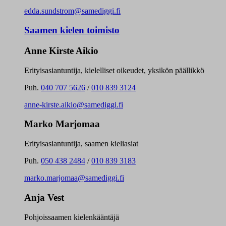
edda.sundstrom@samediggi.fi
Saamen kielen toimisto
Anne Kirste Aikio
Erityisasiantuntija, kielelliset oikeudet, yksikön päällikkö
Puh.
040 707 5626
/
010 839 3124
anne-kirste.aikio@samediggi.fi
Marko Marjomaa
Erityisasiantuntija, saamen kieliasiat
Puh.
050 438 2484
/
010 839 3183
marko.marjomaa@samediggi.fi
Anja Vest
Pohjoissaamen kielenkääntäjä