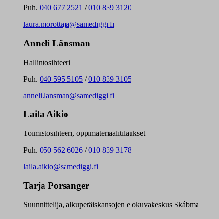
Puh.
040 677 2521
/
010 839 3120
laura.morottaja@samediggi.fi
Anneli Länsman
Hallintosihteeri
Puh.
040 595 5105
/
010 839 3105
anneli.lansman@samediggi.fi
Laila Aikio
Toimistosihteeri, oppimateriaalitilaukset
Puh.
050 562 6026
/
010 839 3178
laila.aikio@samediggi.fi
Tarja Porsanger
Suunnittelija, alkuperäiskansojen elokuvakeskus Skábma