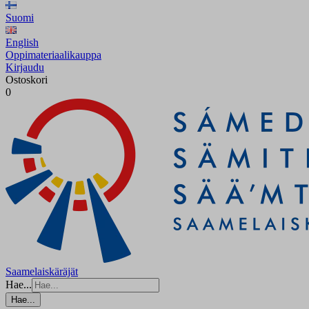
Suomi
English
Oppimateriaalikauppa
Kirjaudu
Ostoskori
0
Saamelaiskäräjät
Hae...
Hae...