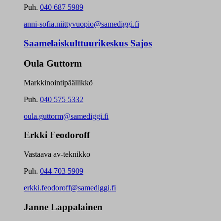
Puh.
040 687 5989
anni-sofia.niittyvuopio@samediggi.fi
Saamelaiskulttuurikeskus Sajos
Oula Guttorm
Markkinointipäällikkö
Puh.
040 575 5332
oula.guttorm@samediggi.fi
Erkki Feodoroff
Vastaava av-teknikko
Puh.
044 703 5909
erkki.feodoroff@samediggi.fi
Janne Lappalainen