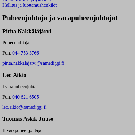
Hallitus ja luottamushenkilöt
Puheenjohtaja ja varapuheenjohtajat
Pirita Näkkäläjärvi
Puheenjohtaja
Puh.
044 753 3766
pirita.nakkalajarvi@samediggi.fi
Leo Aikio
I varapuheenjohtaja
Puh.
040 621 6505
leo.aikio@samediggi.fi
Tuomas Aslak Juuso
II varapuheenjohtaja