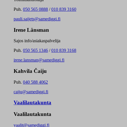
Puh.
050 565 0888
/
010 839 3160
pauli.saijets@samediggi.fi
Irene Länsman
Sajos info/asiakaspalvelija
Puh.
050 565 1346
/
010 839 3168
irene.lansman@samediggi.fi
Kahvila Čaiju
Puh.
040 588 4062
caiju@samediggi.fi
Vaalilautakunta
Vaalilautakunta
vaalit@samediggi.fi