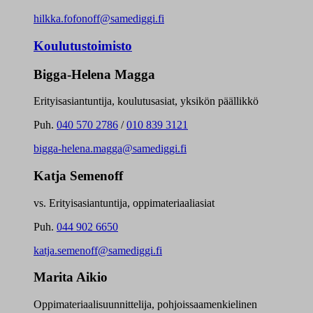
hilkka.fofonoff@samediggi.fi
Koulutustoimisto
Bigga-Helena Magga
Erityisasiantuntija, koulutusasiat, yksikön päällikkö
Puh.
040 570 2786
/
010 839 3121
bigga-helena.magga@samediggi.fi
Katja Semenoff
vs. Erityisasiantuntija, oppimateriaaliasiat
Puh.
044 902 6650
katja.semenoff@samediggi.fi
Marita Aikio
Oppimateriaalisuunnittelija, pohjoissaamenkielinen