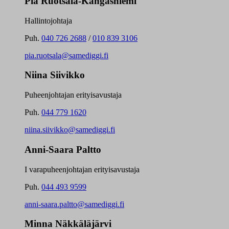
Pia Ruotsala-Kangasniemi
Hallintojohtaja
Puh.
040 726 2688
/
010 839 3106
pia.ruotsala@samediggi.fi
Niina Siivikko
Puheenjohtajan erityisavustaja
Puh.
044 779 1620
niina.siivikko@samediggi.fi
Anni-Saara Paltto
I varapuheenjohtajan erityisavustaja
Puh.
044 493 9599
anni-saara.paltto@samediggi.fi
Minna Näkkäläjärvi