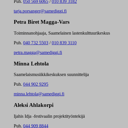
Puh.
050 569 6065
/
010 839 3182
tarja.porsanger@samediggi.fi
Petra Biret Magga-Vars
Toiminnanohjaaja, Saamelainen lastenkulttuurikeskus
Puh.
040 732 5503
/
010 839 3110
petra.magga@samediggi.fi
Minna Lehtola
Saamelaismusiikkikeskuksen suunnittelija
Puh.
044 902 9295
minna.lehtola@samediggi.fi
Aleksi Ahlakorpi
Ijahis Idja -festivaalin projektityöntekijä
Puh.
044 909 8844