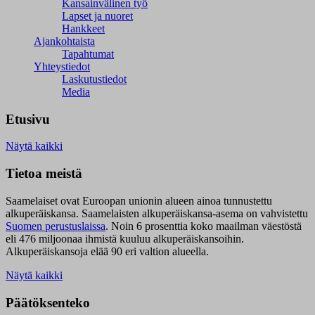
Kansainvälinen työ
Lapset ja nuoret
Hankkeet
Ajankohtaista
Tapahtumat
Yhteystiedot
Laskutustiedot
Media
Etusivu
Näytä kaikki
Tietoa meistä
Saamelaiset ovat Euroopan unionin alueen ainoa tunnustettu
alkuperäiskansa. Saamelaisten alkuperäiskansa-asema on vahvistettu
Suomen perustuslaissa
.
Noin 6 prosenttia koko maailman väestöstä
eli 476 miljoonaa ihmistä kuuluu alkuperäiskansoihin.
Alkuperäiskansoja elää 90 eri valtion alueella.
Näytä kaikki
Päätöksenteko