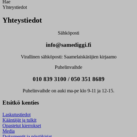
Hae
Yhteystiedot
Yhteystiedot
Sähköposti
info@samediggi.fi
Virallinen sähköposti: Saamelaiskäräjien kirjaamo
Puhelinvaihde
010 839 3100 / 050 351 8689
Puhelinvaihde on auki ma-pe klo 9-11 ja 12-15.
Etsitkö kenties
Laskutustiedot
Kääntäjät ja tulkit
Opastetut kierrokset
Media
Dokumentit ja pöytäkirjat