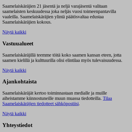
Saamelaiskäräjien 21 jäsentä ja neljä varajäsentä valitaan
saamelaisten keskuudessa joka neljäs vuosi toimeenpantavilla
vaaleilla. Saamelaiskäräjien ylintä päätösvaltaa edustaa
Saamelaiskäräjien kokous.
Näytä kaikki
Vastuualueet
Saamelaiskäräjillä t
eemme töitä koko saamen kansan eteen, jotta
saamen kielillä ja kulttuurilla olisi elintilaa myös tulevaisuudessa.
Näytä kaikki
Ajankohtaista
Saamelaiskäräjät kertoo toiminnastaan medialle ja muille
aiheistamme kiinnostuneille muun muassa tiedotteilla.
Tilaa
Saamelaiskäräjien tiedotteet sähköpostiisi
.
Näytä kaikki
Yhteystiedot