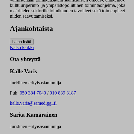
kulttuuriperintö- ja ympäristöpoliittinen toimintaohjelma, joka
määrittelee sektorille toimikauden tavoitteet sekä toimenpiteet
niiden saavuttamiseksi.
Ajankohtaista
Katso kaikki
Ota yhteyttä
Kalle Varis
Juridinen erityisasiantuntija
Puh.
050 384 7040
/
010 839 3187
kalle.varis@samediggi.fi
Sarita Kämäräinen
Juridinen erityisasiantuntija