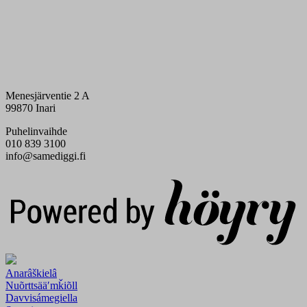
Menesjärventie 2 A
99870 Inari
Puhelinvaihde
010 839 3100
info@samediggi.fi
Digi- ja mainostoimisto Höyry Rovaniemi ja Oulu
Anarâškielâ
Nuõrttsääʹmǩiõll
Davvisámegiella