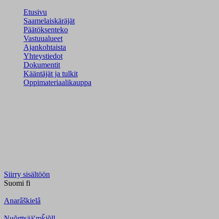
Etusivu
Saamelaiskäräjät
Päätöksenteko
Vastuualueet
Ajankohtaista
Yhteystiedot
Dokumentit
Kääntäjät ja tulkit
Oppimateriaalikauppa
Siirry sisältöön
Suomi
fi
Anarâškielâ
Nuõrttsääʹmǩiõll