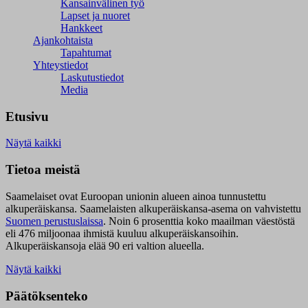
Kansainvälinen työ
Lapset ja nuoret
Hankkeet
Ajankohtaista
Tapahtumat
Yhteystiedot
Laskutustiedot
Media
Etusivu
Näytä kaikki
Tietoa meistä
Saamelaiset ovat Euroopan unionin alueen ainoa tunnustettu
alkuperäiskansa. Saamelaisten alkuperäiskansa-asema on vahvistettu
Suomen perustuslaissa
.
Noin 6 prosenttia koko maailman väestöstä
eli 476 miljoonaa ihmistä kuuluu alkuperäiskansoihin.
Alkuperäiskansoja elää 90 eri valtion alueella.
Näytä kaikki
Päätöksenteko