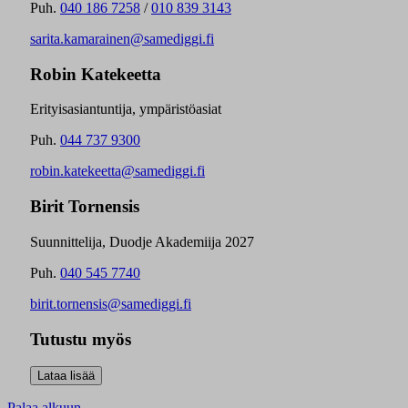
Puh.
040 186 7258
/
010 839 3143
sarita.kamarainen@samediggi.fi
Robin Katekeetta
Erityisasiantuntija, ympäristöasiat
Puh.
044 737 9300
robin.katekeetta@samediggi.fi
Birit Tornensis
Suunnittelija, Duodje Akademiija 2027
Puh.
040 545 7740
birit.tornensis@samediggi.fi
Tutustu myös
Palaa alkuun