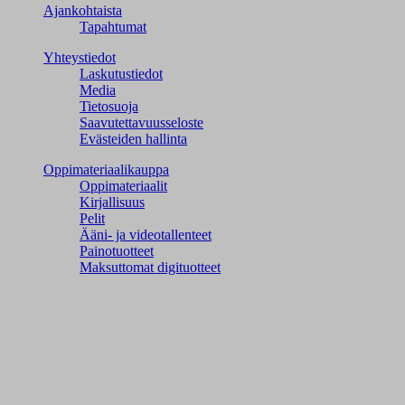
Ajankohtaista
Tapahtumat
Yhteystiedot
Laskutustiedot
Media
Tietosuoja
Saavutettavuusseloste
Evästeiden hallinta
Oppimateriaalikauppa
Oppimateriaalit
Kirjallisuus
Pelit
Ääni- ja videotallenteet
Painotuotteet
Maksuttomat digituotteet