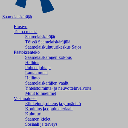
Saamelaiskäräjät
Etusivu
Tietoa meistä
Saamelaiskäräjät
Töissä Saamelaiskäräjillä
Saamelaiskulttuuri­keskus Sajos
Päätöksenteko
Saamelaiskäräjien kokous
Hallitus
Puheenjohtaja
Lautakunnat
Hallinto
Saamelaiskäräjien vaalit
Yhteistoiminta- ja neuvotteluvelvoite
Muut toimielimet
Vastuualueet
Elinkeinot, oikeus ja ympäristö
Koulutus ja oppimateriaali
Kulttuuri
Saamen kielet
Sosiaali ja terveys