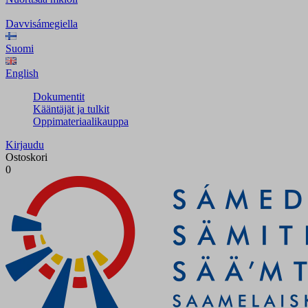
Davvisámegiella
Suomi
English
Dokumentit
Kääntäjät ja tulkit
Oppimateriaalikauppa
Kirjaudu
Ostoskori
0