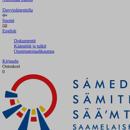
Davvisámegiella
Suomi
English
Dokumentit
Kääntäjät ja tulkit
Oppimateriaalikauppa
Kirjaudu
Ostoskori
0