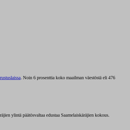
ustuslaissa
.
Noin 6 prosenttia koko maailman väestöstä eli 476
äräjien ylintä päätösvaltaa edustaa Saamelaiskäräjien kokous.