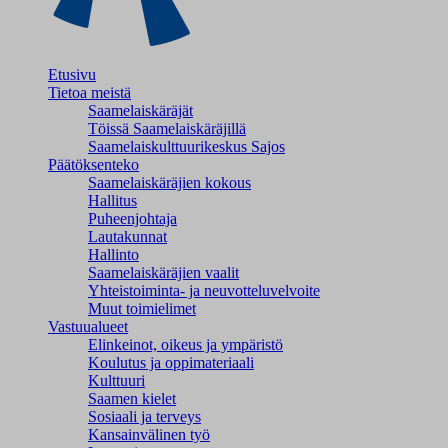
Etusivu
Tietoa meistä
Saamelaiskäräjät
Töissä Saamelaiskäräjillä
Saamelaiskulttuuri­keskus Sajos
Päätöksenteko
Saamelaiskäräjien kokous
Hallitus
Puheenjohtaja
Lautakunnat
Hallinto
Saamelaiskäräjien vaalit
Yhteistoiminta- ja neuvotteluvelvoite
Muut toimielimet
Vastuualueet
Elinkeinot, oikeus ja ympäristö
Koulutus ja oppimateriaali
Kulttuuri
Saamen kielet
Sosiaali ja terveys
Kansainvälinen työ