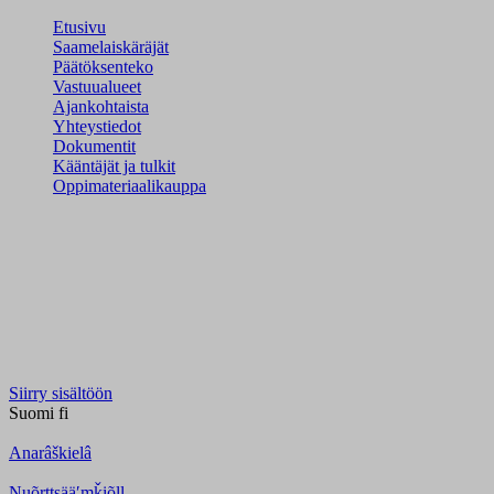
Etusivu
Saamelaiskäräjät
Päätöksenteko
Vastuualueet
Ajankohtaista
Yhteystiedot
Dokumentit
Kääntäjät ja tulkit
Oppimateriaalikauppa
Siirry sisältöön
Suomi
fi
Anarâškielâ
Nuõrttsääʹmǩiõll