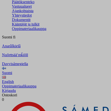
Päätöksenteko
Vastuualueet
Ajankohtaista
Yhteystiedot
Dokumentit
Kääntäjät ja tulkit
Oppimateriaalikauppa
Suomi
fi
Anarâškielâ
Nuõrttsääʹmǩiõll
Davvisámegiella
Suomi
English
Oppimateriaalikauppa
Kirjaudu
Ostoskori
0