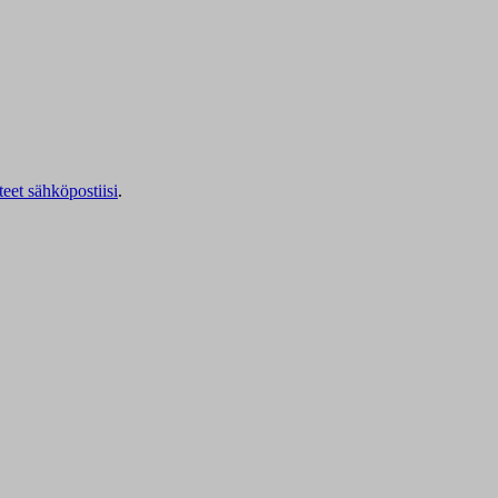
teet sähköpostiisi
.