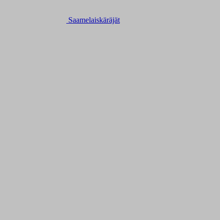
Saamelaiskäräjät