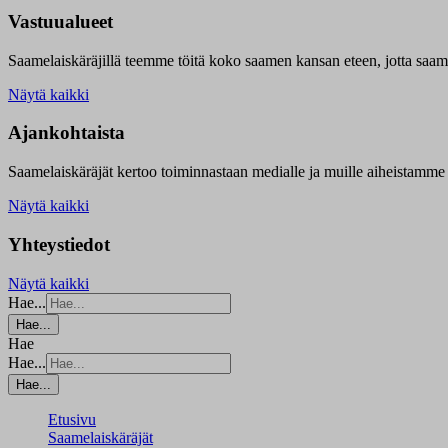
Vastuualueet
Saamelaiskäräjillä t
eemme töitä koko saamen kansan eteen, jotta saamen 
Näytä kaikki
Ajankohtaista
Saamelaiskäräjät kertoo toiminnastaan medialle ja muille aiheistamme 
Näytä kaikki
Yhteystiedot
Näytä kaikki
Hae...
Hae...
Hae
Hae...
Hae...
Etusivu
Saamelaiskäräjät