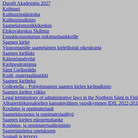
Duodji Akademiija 2027
Kulttuuri
Kulttuurimääräraha
Kulttuuripalkinto
Saamelaismusiikki­keskus
Elokuvakeskus Skábma
Ennakkosuostumus tutkimushankkeille
Saamen kielet
Viranomaisille saamelaisten kielellisistä oikeuksista
Saamen kielilaki
Käännöspalvelut
Kielipesätoiminta
Sámi Giellagáldu
Kuáti -materiaalipankki
Saamen kieliteko
Gollegiella – Pohjoismainen saamen kielen kielipalkinto
Saamen kielten viikko
Legal terminology of administrative laws in the Northern Sámi in F
Alkuperäiskansakielten kansainvälinen vuosikymmen IDIL 2022-203
Koulutus ja oppimateriaali
Saamelaisopetus ja oppimateriaalityö
Saamen kielten etäopetushanke
Koulutus- ja oppimateriaalitoimisto
Saamelaistietoa opetukseen
Sosiaali ja terveys