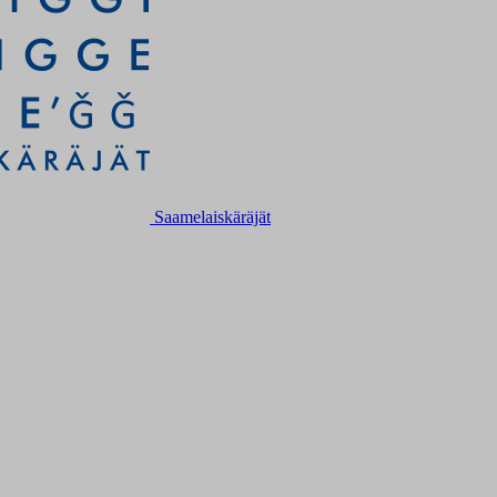
Saamelaiskäräjät