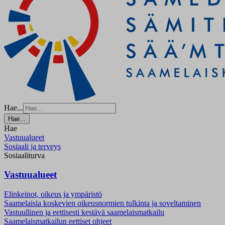
Hae...
Hae...
Hae
Vastuualueet
Sosiaali ja terveys
Sosiaaliturva
Vastuualueet
Elinkeinot, oikeus ja ympäristö
Saamelaisia koskevien oikeusnormien tulkinta ja soveltaminen
Vastuullinen ja eettisesti kestävä saamelaismatkailu
Saamelaismatkailun eettiset ohjeet