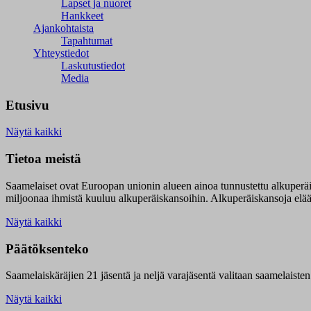
Lapset ja nuoret
Hankkeet
Ajankohtaista
Tapahtumat
Yhteystiedot
Laskutustiedot
Media
Etusivu
Näytä kaikki
Tietoa meistä
Saamelaiset ovat Euroopan unionin alueen ainoa tunnustettu alkuperä
miljoonaa ihmistä kuuluu alkuperäiskansoihin. Alkuperäiskansoja elää 9
Näytä kaikki
Päätöksenteko
Saamelaiskäräjien 21 jäsentä ja neljä varajäsentä valitaan saamelaiste
Näytä kaikki