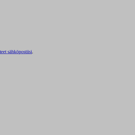
teet sähköpostiisi
.