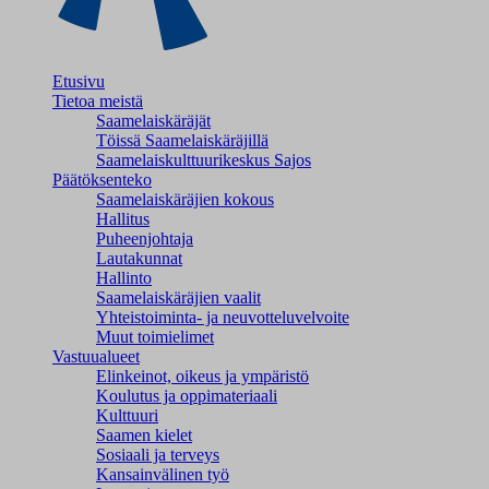
Etusivu
Tietoa meistä
Saamelaiskäräjät
Töissä Saamelaiskäräjillä
Saamelaiskulttuuri­keskus Sajos
Päätöksenteko
Saamelaiskäräjien kokous
Hallitus
Puheenjohtaja
Lautakunnat
Hallinto
Saamelaiskäräjien vaalit
Yhteistoiminta- ja neuvotteluvelvoite
Muut toimielimet
Vastuualueet
Elinkeinot, oikeus ja ympäristö
Koulutus ja oppimateriaali
Kulttuuri
Saamen kielet
Sosiaali ja terveys
Kansainvälinen työ