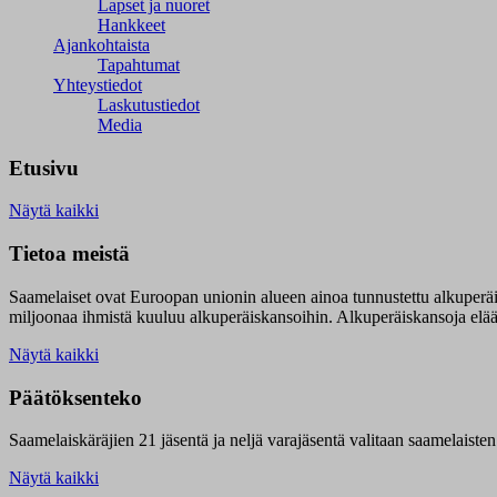
Lapset ja nuoret
Hankkeet
Ajankohtaista
Tapahtumat
Yhteystiedot
Laskutustiedot
Media
Etusivu
Näytä kaikki
Tietoa meistä
Saamelaiset ovat Euroopan unionin alueen ainoa tunnustettu alkuperä
miljoonaa ihmistä kuuluu alkuperäiskansoihin. Alkuperäiskansoja elää 9
Näytä kaikki
Päätöksenteko
Saamelaiskäräjien 21 jäsentä ja neljä varajäsentä valitaan saamelaiste
Näytä kaikki