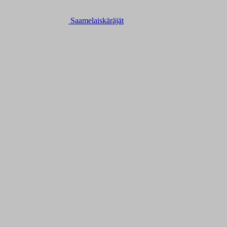
Saamelaiskäräjät