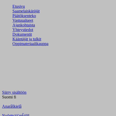
Etusivu
Saamelaiskäräjät
Päätöksenteko
Vastuualueet
Ajankohtaista
Yhteystiedot
Dokumentit
Kääntäjät ja tulkit
Oppimateriaalikauppa
Siirry sisältöön
Suomi
fi
Anarâškielâ
Nuõrttsääʹmǩiõll