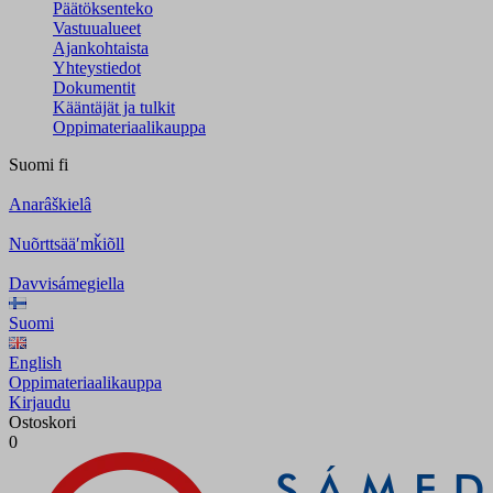
Päätöksenteko
Vastuualueet
Ajankohtaista
Yhteystiedot
Dokumentit
Kääntäjät ja tulkit
Oppimateriaalikauppa
Suomi
fi
Anarâškielâ
Nuõrttsääʹmǩiõll
Davvisámegiella
Suomi
English
Oppimateriaalikauppa
Kirjaudu
Ostoskori
0