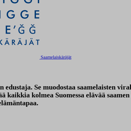
Saamelaiskäräjät
en edustaja. Se muodostaa saamelaisten vira
tää kaikkia kolmea Suomessa elävää saamen k
 elämäntapaa.