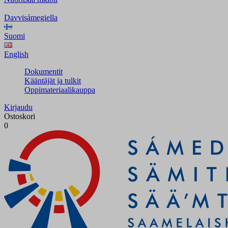
Davvisámegiella
Suomi
English
Dokumentit
Kääntäjät ja tulkit
Oppimateriaalikauppa
Kirjaudu
Ostoskori
0