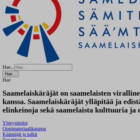
Hae...
Hae...
Hae
Saamelaiskäräjät on saamelaisten virallin
kanssa. Saamelaiskäräjät ylläpitää ja edis
elinkeinoja sekä saamelaista kulttuuria ja
Yhteystiedot
Oppimateriaalikauppa
Kääntäjät ja tulkit
Tapahtumat