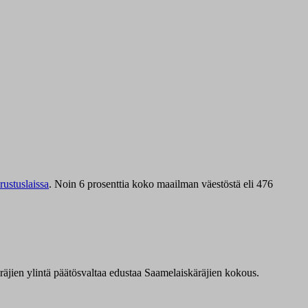
ustuslaissa
.
Noin 6 prosenttia koko maailman väestöstä eli 476
äräjien ylintä päätösvaltaa edustaa Saamelaiskäräjien kokous.