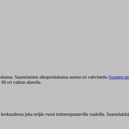
iskansa. Saamelaisten alkuperäiskansa-asema on vahvistettu
Suomen per
0 eri valtion alueella.
n keskuudessa joka neljäs vuosi toimeenpantavilla vaaleilla. Saamelaisk