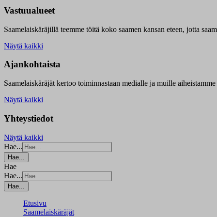
Vastuualueet
Saamelaiskäräjillä t
eemme töitä koko saamen kansan eteen, jotta saamen 
Näytä kaikki
Ajankohtaista
Saamelaiskäräjät kertoo toiminnastaan medialle ja muille aiheistamme 
Näytä kaikki
Yhteystiedot
Näytä kaikki
Hae...
Hae...
Hae
Hae...
Hae...
Etusivu
Saamelaiskäräjät