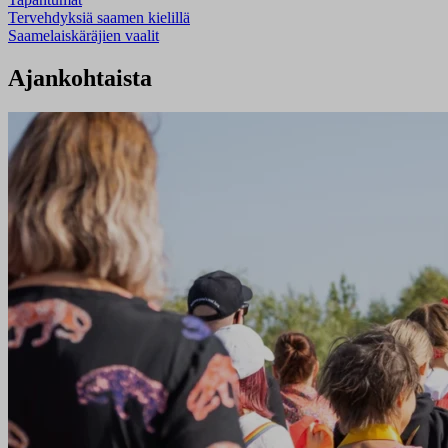
Tervehdyksiä saamen kielillä
Saamelaiskäräjien vaalit
Ajankohtaista