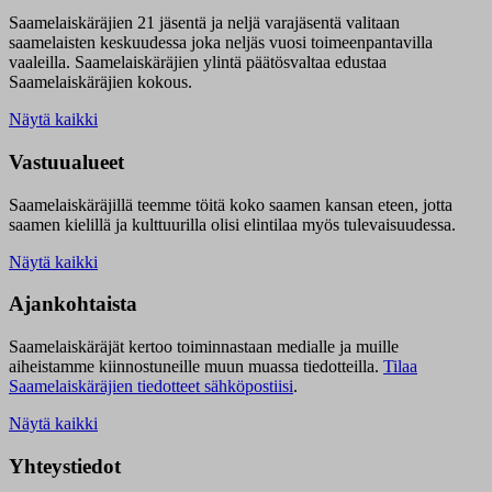
Saamelaiskäräjien 21 jäsentä ja neljä varajäsentä valitaan
saamelaisten keskuudessa joka neljäs vuosi toimeenpantavilla
vaaleilla. Saamelaiskäräjien ylintä päätösvaltaa edustaa
Saamelaiskäräjien kokous.
Näytä kaikki
Vastuualueet
Saamelaiskäräjillä t
eemme töitä koko saamen kansan eteen, jotta
saamen kielillä ja kulttuurilla olisi elintilaa myös tulevaisuudessa.
Näytä kaikki
Ajankohtaista
Saamelaiskäräjät kertoo toiminnastaan medialle ja muille
aiheistamme kiinnostuneille muun muassa tiedotteilla.
Tilaa
Saamelaiskäräjien tiedotteet sähköpostiisi
.
Näytä kaikki
Yhteystiedot