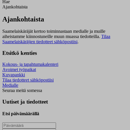
Hae
Ajankohtaista
Ajankohtaista
Saamelaiskäräjät kertoo toiminnastaan medialle ja muille
aiheistamme kiinnostuneille muun muassa tiedotteilla.
Tilaa
Saamelaiskäräjien tiedotteet sähköpostiisi
.
Etsitkö kenties
Kokous- ja tapahtumakalenteri
Avoimet työpaikat
Kuvapankki
Tilaa tiedotteet sähköpostiisi
Medialle
Seuraa meitä somessa
Uutiset ja tiedotteet
Etsi päivämäärällä