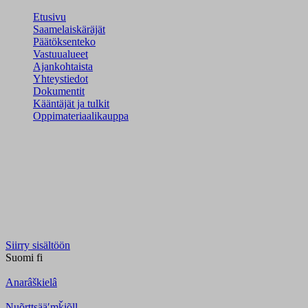
Etusivu
Saamelaiskäräjät
Päätöksenteko
Vastuualueet
Ajankohtaista
Yhteystiedot
Dokumentit
Kääntäjät ja tulkit
Oppimateriaalikauppa
Siirry sisältöön
Suomi
fi
Anarâškielâ
Nuõrttsääʹmǩiõll