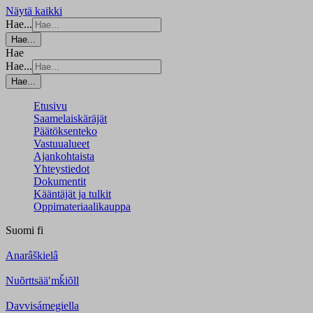
Näytä kaikki
Hae...
Hae...
Hae
Hae...
Hae...
Etusivu
Saamelaiskäräjät
Päätöksenteko
Vastuualueet
Ajankohtaista
Yhteystiedot
Dokumentit
Kääntäjät ja tulkit
Oppimateriaalikauppa
Suomi
fi
Anarâškielâ
Nuõrttsääʹmǩiõll
Davvisámegiella