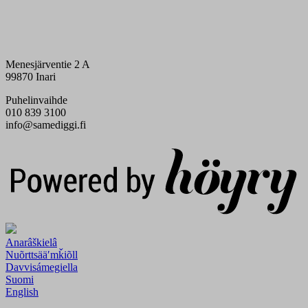
Menesjärventie 2 A
99870 Inari
Puhelinvaihde
010 839 3100
info@samediggi.fi
Digi- ja mainostoimisto Höyry Rovaniemi ja Oulu
Anarâškielâ
Nuõrttsääʹmǩiõll
Davvisámegiella
Suomi
English