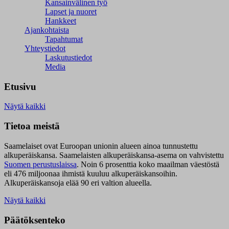
Kansainvälinen työ
Lapset ja nuoret
Hankkeet
Ajankohtaista
Tapahtumat
Yhteystiedot
Laskutustiedot
Media
Etusivu
Näytä kaikki
Tietoa meistä
Saamelaiset ovat Euroopan unionin alueen ainoa tunnustettu
alkuperäiskansa. Saamelaisten alkuperäiskansa-asema on vahvistettu
Suomen perustuslaissa
.
Noin 6 prosenttia koko maailman väestöstä
eli 476 miljoonaa ihmistä kuuluu alkuperäiskansoihin.
Alkuperäiskansoja elää 90 eri valtion alueella.
Näytä kaikki
Päätöksenteko