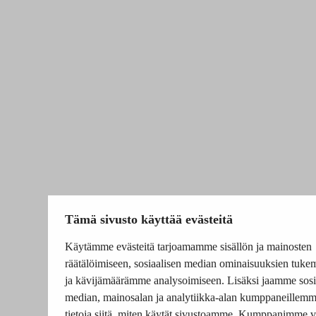
Tämä sivusto käyttää evästeitä
Käytämme evästeitä tarjoamamme sisällön ja mainosten
räätälöimiseen, sosiaalisen median ominaisuuksien tuke
ja kävijämäärämme analysoimiseen. Lisäksi jaamme sosi
median, mainosalan ja analytiikka-alan kumppaneillem
tietoja siitä, miten käytät sivustoamme. Kumppanimme v