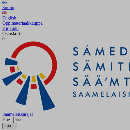
Suomi
English
Oppimateriaalikauppa
Kirjaudu
Ostoskori
0
Saamelaiskäräjät
Hae...
Hae...