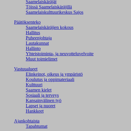
Saamelaiskäräjät
Töissä Saamelaiskäräjillä
Saamelaiskulttuuri­keskus Sajos
Päätöksenteko
Saamelaiskäräjien kokous
Hallitus
Puheenjohtaja
Lautakunnat
Hallinto
Yhteistoiminta- ja neuvotteluvelvoite
Muut toimielimet
Vastuualueet
Elinkeinot, oikeus ja ympäristö
Koulutus ja oppimateriaali
Kulttuuri
Saamen kielet
Sosiaali ja terveys
Kansainvälinen työ
Lapset ja nuoret
Hankkeet
Ajankohtaista
Tapahtumat