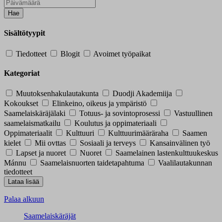
Hae
Sisältötyypit
Tiedotteet
Blogit
Avoimet työpaikat
Kategoriat
Muutoksenhakulautakunta
Duodji Akademiija
Kokoukset
Elinkeino, oikeus ja ympäristö
Saamelaiskäräjälaki
Totuus- ja sovintoprosessi
Vastuullinen
saamelaismatkailu
Koulutus ja oppimateriaali
Oppimateriaalit
Kulttuuri
Kulttuurimääräraha
Saamen
kielet
Mii ovttas
Sosiaali ja terveys
Kansainvälinen työ
Lapset ja nuoret
Nuoret
Saamelainen lastenkulttuukeskus
Mánnu
Saamelaisnuorten taidetapahtuma
Vaalilautakunnan
tiedotteet
Palaa alkuun
Saamelaiskäräjät