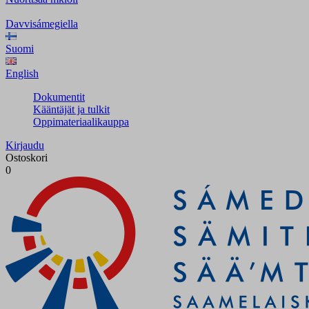
Davvisámegiella
Suomi
English
Dokumentit
Kääntäjät ja tulkit
Oppimateriaalikauppa
Kirjaudu
Ostoskori
0