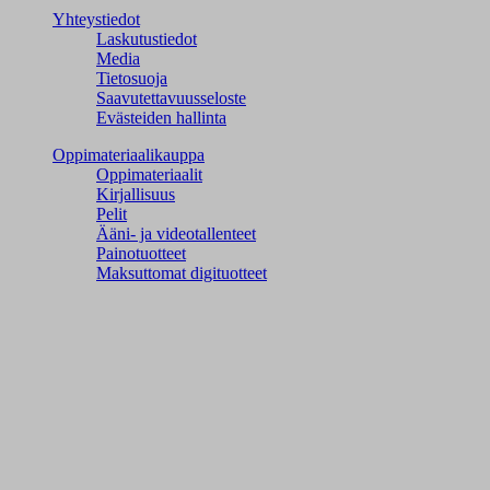
Yhteystiedot
Laskutustiedot
Media
Tietosuoja
Saavutettavuusseloste
Evästeiden hallinta
Oppimateriaalikauppa
Oppimateriaalit
Kirjallisuus
Pelit
Ääni- ja videotallenteet
Painotuotteet
Maksuttomat digituotteet