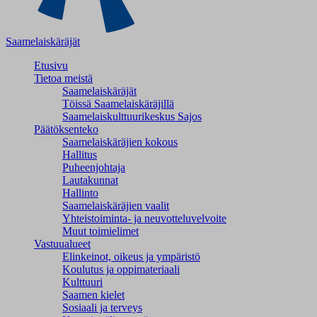
Saamelaiskäräjät
Etusivu
Tietoa meistä
Saamelaiskäräjät
Töissä Saamelaiskäräjillä
Saamelaiskulttuuri­keskus Sajos
Päätöksenteko
Saamelaiskäräjien kokous
Hallitus
Puheenjohtaja
Lautakunnat
Hallinto
Saamelaiskäräjien vaalit
Yhteistoiminta- ja neuvotteluvelvoite
Muut toimielimet
Vastuualueet
Elinkeinot, oikeus ja ympäristö
Koulutus ja oppimateriaali
Kulttuuri
Saamen kielet
Sosiaali ja terveys