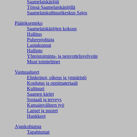
Saamelaiskäräjät
Töissä Saamelaiskäräjillä
Saamelaiskulttuuri­keskus Sajos
Päätöksenteko
Saamelaiskäräjien kokous
Hallitus
Puheenjohtaja
Lautakunnat
Hallinto
Yhteistoiminta- ja neuvotteluvelvoite
Muut toimielimet
Vastuualueet
Elinkeinot, oikeus ja ympäristö
Koulutus ja oppimateriaali
Kulttuuri
Saamen kielet
Sosiaali ja terveys
Kansainvälinen työ
Lapset ja nuoret
Hankkeet
Ajankohtaista
Tapahtumat