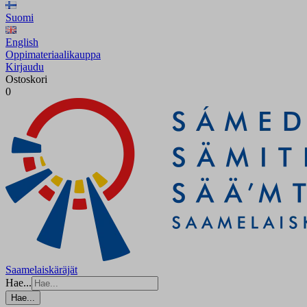
Suomi
English
Oppimateriaalikauppa
Kirjaudu
Ostoskori
0
Saamelaiskäräjät
Hae...
Hae...