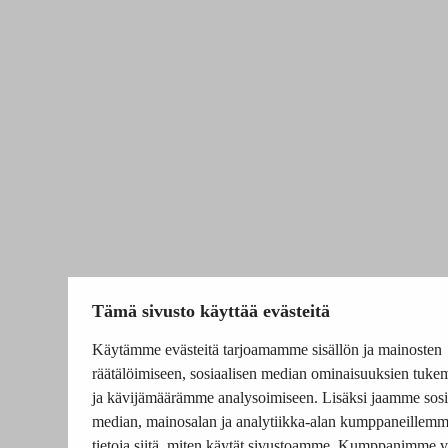
Tämä sivusto käyttää evästeitä
Käytämme evästeitä tarjoamamme sisällön ja mainosten
räätälöimiseen, sosiaalisen median ominaisuuksien tuke
ja kävijämäärämme analysoimiseen. Lisäksi jaamme sosi
median, mainosalan ja analytiikka-alan kumppaneillem
tietoja siitä, miten käytät sivustoamme. Kumppanimme v