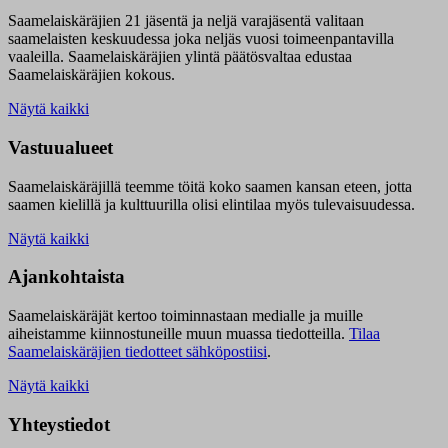
Saamelaiskäräjien 21 jäsentä ja neljä varajäsentä valitaan
saamelaisten keskuudessa joka neljäs vuosi toimeenpantavilla
vaaleilla. Saamelaiskäräjien ylintä päätösvaltaa edustaa
Saamelaiskäräjien kokous.
Näytä kaikki
Vastuualueet
Saamelaiskäräjillä t
eemme töitä koko saamen kansan eteen, jotta
saamen kielillä ja kulttuurilla olisi elintilaa myös tulevaisuudessa.
Näytä kaikki
Ajankohtaista
Saamelaiskäräjät kertoo toiminnastaan medialle ja muille
aiheistamme kiinnostuneille muun muassa tiedotteilla.
Tilaa
Saamelaiskäräjien tiedotteet sähköpostiisi
.
Näytä kaikki
Yhteystiedot