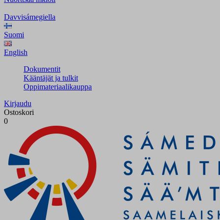
Davvisámegiella
Suomi
English
Dokumentit
Kääntäjät ja tulkit
Oppimateriaalikauppa
Kirjaudu
Ostoskori
0