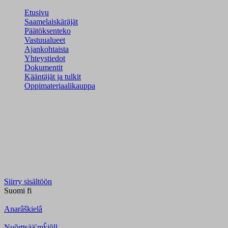
Etusivu
Saamelaiskäräjät
Päätöksenteko
Vastuualueet
Ajankohtaista
Yhteystiedot
Dokumentit
Kääntäjät ja tulkit
Oppimateriaalikauppa
Siirry sisältöön
Suomi
fi
Anarâškielâ
Nuõrttsääʹmǩiõll