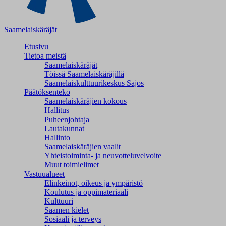
Saamelaiskäräjät
Etusivu
Tietoa meistä
Saamelaiskäräjät
Töissä Saamelaiskäräjillä
Saamelaiskulttuuri­keskus Sajos
Päätöksenteko
Saamelaiskäräjien kokous
Hallitus
Puheenjohtaja
Lautakunnat
Hallinto
Saamelaiskäräjien vaalit
Yhteistoiminta- ja neuvotteluvelvoite
Muut toimielimet
Vastuualueet
Elinkeinot, oikeus ja ympäristö
Koulutus ja oppimateriaali
Kulttuuri
Saamen kielet
Sosiaali ja terveys