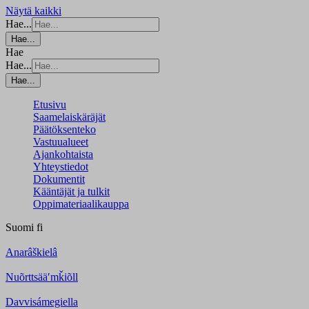
Näytä kaikki
Hae...
Hae...
Hae
Hae...
Hae...
Etusivu
Saamelaiskäräjät
Päätöksenteko
Vastuualueet
Ajankohtaista
Yhteystiedot
Dokumentit
Kääntäjät ja tulkit
Oppimateriaalikauppa
Suomi
fi
Anarâškielâ
Nuõrttsääʹmǩiõll
Davvisámegiella