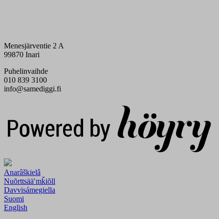
Menesjärventie 2 A
99870 Inari
Puhelinvaihde
010 839 3100
info@samediggi.fi
Digi- ja mainostoimisto Höyry Rovaniemi ja Oulu
Anarâškielâ
Nuõrttsääʹmǩiõll
Davvisámegiella
Suomi
English