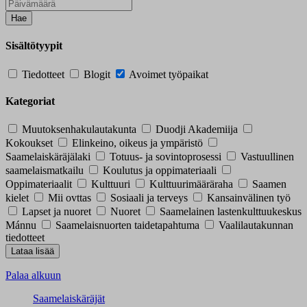
Hae
Sisältötyypit
Tiedotteet
Blogit
Avoimet työpaikat
Kategoriat
Muutoksenhakulautakunta
Duodji Akademiija
Kokoukset
Elinkeino, oikeus ja ympäristö
Saamelaiskäräjälaki
Totuus- ja sovintoprosessi
Vastuullinen
saamelaismatkailu
Koulutus ja oppimateriaali
Oppimateriaalit
Kulttuuri
Kulttuurimääräraha
Saamen
kielet
Mii ovttas
Sosiaali ja terveys
Kansainvälinen työ
Lapset ja nuoret
Nuoret
Saamelainen lastenkulttuukeskus
Mánnu
Saamelaisnuorten taidetapahtuma
Vaalilautakunnan
tiedotteet
Palaa alkuun
Saamelaiskäräjät