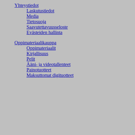
Yhteystiedot
Laskutustiedot
Media
Tietosuoja
Saavutettavuusseloste
Evästeiden hallinta
Oppimateriaalikauppa
Oppimateriaalit
Kirjallisuus
Pelit
Ääni- ja videotallenteet
Painotuotteet
Maksuttomat digituotteet