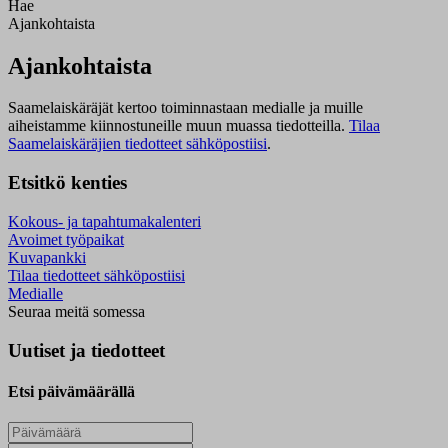
Hae
Ajankohtaista
Ajankohtaista
Saamelaiskäräjät kertoo toiminnastaan medialle ja muille
aiheistamme kiinnostuneille muun muassa tiedotteilla.
Tilaa
Saamelaiskäräjien tiedotteet sähköpostiisi
.
Etsitkö kenties
Kokous- ja tapahtumakalenteri
Avoimet työpaikat
Kuvapankki
Tilaa tiedotteet sähköpostiisi
Medialle
Seuraa meitä somessa
Uutiset ja tiedotteet
Etsi päivämäärällä