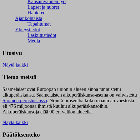
Kansainvälinen työ
Lapset ja nuoret
Hankkeet
Ajankohtaista
Tapahtumat
Yhteystiedot
Laskutustiedot
Media
Etusivu
Näytä kaikki
Tietoa meistä
Saamelaiset ovat Euroopan unionin alueen ainoa tunnustettu
alkuperäiskansa. Saamelaisten alkuperäiskansa-asema on vahvistettu
Suomen perustuslaissa
.
Noin 6 prosenttia koko maailman väestöstä
eli 476 miljoonaa ihmistä kuuluu alkuperäiskansoihin.
Alkuperäiskansoja elää 90 eri valtion alueella.
Näytä kaikki
Päätöksenteko