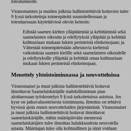
toteutumiselle.
Viranomaisten ja muiden julkisia hallintotehtäviä hoitavien tulee
9 §:ssä tarkoitettuja toimenpiteitä suunnitellessaan ja
toteuttaessaan käytettävissä olevin keinoin:
E
distää saamen kielten ylläpitämistä ja kehittämistä sekä
saamelaisten oikeutta ja edellytyksiä ylläpitää ja kehittää
kulttuuriaan mukaan lukien perinteisiä elinkeinojaan; ja
V
ähentää toimenpiteistään aiheutuvia kielteisiä
vaikutuksia saamen kielille sekä saamelaisten oikeudelle
ja edellytyksille ylläpitää ja kehittää omaa kulttuuriaan
mukaan lukien perinteisiä elinkeinojaan.
Menettely yhteistoiminnassa ja neuvotteluissa
Viranomaiset ja muut julkisia hallintotehtäviä hoitavat
ilmoittavat Saamelaiskäräjille mahdollisimman pian
aloittaessaan työskentelyn 9 §:ssä tarkoitetuissa asioissa. Jos
kyse on jatkuvaluonteisesta toiminnasta, ilmoitus on tehtävä
hyvissä ajoin ennen neuvotteluiden järjestämistä. Viranomaiset
ja muut julkisia hallintotehtäviä hoitavat ilmoittavat
saamelaiskäräjille, mihin määräpäivään mennessä
saamelaiskäräjien tulee ilmoittaa halukkuudesta neuvotella
asiasta. Määräajan tulee olla kohtuullinen ja siinä voidaan