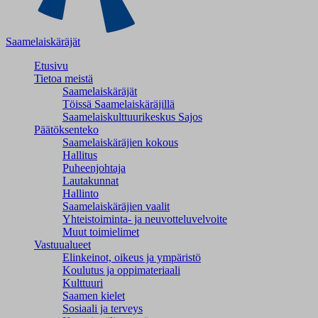
Saamelaiskäräjät
Etusivu
Tietoa meistä
Saamelaiskäräjät
Töissä Saamelaiskäräjillä
Saamelaiskulttuuri­keskus Sajos
Päätöksenteko
Saamelaiskäräjien kokous
Hallitus
Puheenjohtaja
Lautakunnat
Hallinto
Saamelaiskäräjien vaalit
Yhteistoiminta- ja neuvotteluvelvoite
Muut toimielimet
Vastuualueet
Elinkeinot, oikeus ja ympäristö
Koulutus ja oppimateriaali
Kulttuuri
Saamen kielet
Sosiaali ja terveys