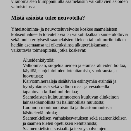
viranomaisten kumppanuutta saamelaisiin vaikuttavien asioiden
valmistelussa.
Mistä asioista tulee neuvotella?
Yhteistoiminta- ja neuvotteluvelvoite koskee saamelaisten
kotiseutualueella toteutettavia tai vaikutuksiltaan sinne ulottuvia
sekä muita erityisesti saamelaisten kieleen tai kulttuuriin taikka
heidän asemaansa tai oikeuksiinsa alkuperäiskansana
vaikuttavia toimenpiteitä, jotka koskevat:
Alueidenkäyttöä;
V
altionmaan, suojelualueiden ja erämaa-alueiden hoitoa,
käyttöä, suojelutoimien toteuttamista, vuokrausta ja
luovutusta;
K
aivosmineraaleja sisältävän esiintymän etsintää ja
hyödyntämistä sekä valtion maa- ja vesialueilla
tapahtuvaa kullanhuuhdontaa;
S
aamelaisten kulttuurimuotoon kuuluvan elinkeinon
lainsäädännöllistä tai hallinnollista muutosta;
L
uonnon monimuotoisuutta ja ilmastonmuutosta
käsitteleviä toimia;
S
aamenkielisen varhaiskasvatuksen sekä saamenkielisen
ja saamen kielen opetuksen kehittämistä;
S
aamenkielisten sosiaali- ja terveyspalvelujen