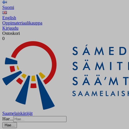
Suomi
English
Oppimateriaalikauppa
Kirjaudu
Ostoskori
0
Saamelaiskäräjät
Hae...
Hae...