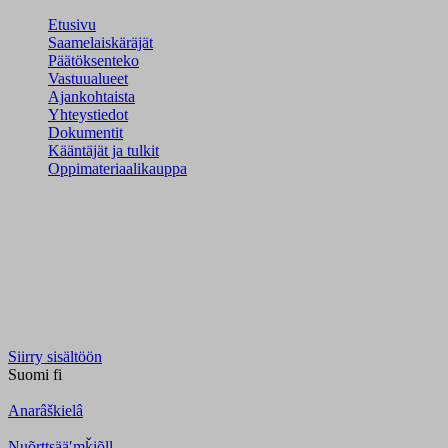
Etusivu
Saamelaiskäräjät
Päätöksenteko
Vastuualueet
Ajankohtaista
Yhteystiedot
Dokumentit
Kääntäjät ja tulkit
Oppimateriaalikauppa
Siirry sisältöön
Suomi
fi
Anarâškielâ
Nuõrttsääʹmǩiõll