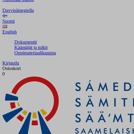
Davvisámegiella
Suomi
English
Dokumentit
Kääntäjät ja tulkit
Oppimateriaalikauppa
Kirjaudu
Ostoskori
0