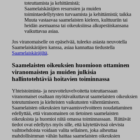
toteuttamista ja kehittämistä;
S
aamelaiskäräjien resurssien ja muiden
toimintaedellytysten turvaamista ja kehittämistä; taikka
M
uuta vastaavaa saamelaisten kieleen, kulttuuriin tai
heidän asemaansa tai oikeuksiinsa alkuperäiskansana
vaikuttavaa asiaa.
Jos viranomaiselle on epäselvää, tuleeko asiasta neuvotella
Saamelaiskäräjien kanssa, asiaa kannattaa tiedustella
Saamelaiskäräjiltä
.
Saamelaisten oikeuksien huomioon ottaminen
viranomaisten ja muiden julkisia
hallintotehtäviä hoitavien toiminnassa
Yhteistoiminta- ja neuvotteluvelvoitetta toteuttaessaan
viranomaiset osaltaan myötävaikuttavat saamelaisten oikeuksien
toteutumiseen ja kielteisten vaikutusten vähentämiseen.
Saamelaisten oikeuksien turvaamisvelvoitteen noudattaminen
edellyttää, että viranomainen on tietoinen saamelaisten
oikeuksista ja huomioi niitä omassa toiminnassaan. Riittävät
tiedot ovat edellytys myös sille, että käytettävissä olevista
vaihtoehdoista voidaan valita sellainen, joka aiheuttaa
mahdollisimman vähän haittaa saamelaisten oikeuksien