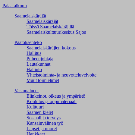
Palaa alkuun
Saamelaiskäräjät
Saamelaiskäräjät
Töissä Saamelaiskäräjillä
Saamelaiskulttuuri­keskus Sajos
Päätöksenteko
Saamelaiskäräjien kokous
Hallitus
Puheenjohtaja
Lautakunnat
Hallinto
Yhteistoiminta- ja neuvotteluvelvoite
Muut toimielimet
Vastuualueet
Elinkeinot, oikeus ja ympäristö
Koulutus ja oppimateriaali
Kulttuuri
Saamen kielet
Sosiaali ja terveys
Kansainvälinen työ
Lapset ja nuoret
Hankkeet