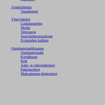
Ajankohtaista
Tapahtumat
Yhteystiedot
Laskutustiedot
Media
Tietosuoja
Saavutettavuusseloste
Evästeiden hallinta
Oppimateriaalikauppa
Oppimateriaalit
Kirjallisuus
Pelit
Ääni- ja videotallenteet
Painotuotteet
Maksuttomat digituotteet