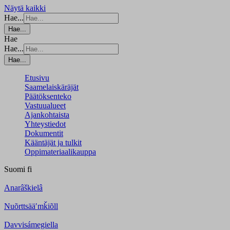
Näytä kaikki
Hae...
Hae...
Hae
Hae...
Hae...
Etusivu
Saamelaiskäräjät
Päätöksenteko
Vastuualueet
Ajankohtaista
Yhteystiedot
Dokumentit
Kääntäjät ja tulkit
Oppimateriaalikauppa
Suomi
fi
Anarâškielâ
Nuõrttsääʹmǩiõll
Davvisámegiella