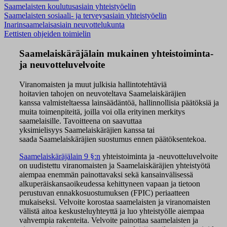
Saamelaisten koulutusasiain yhteistyöelin
Saamelaisten sosiaali- ja terveysasiain yhteistyöelin
Inarinsaamelaisasiain neuvottelukunta
Eettisten ohjeiden toimielin
Saamelaiskäräjälain mukainen yhteistoiminta-
ja neuvotteluvelvoite
Viranomais
ten
ja muut ju
lkisia
hallintotehtäviä
hoitav
ien
tahojen on neuvoteltava Saamelaiskäräjien
kanssa
valmisteltaessa lainsäädäntöä, hallinnollisia päätöksiä ja
muita toimenpiteitä, joilla voi olla erityinen merkitys
saamelaisille. Tavoitteena on saavuttaa
yksimielisyys
S
aamelaiskäräjien kanssa tai
saada
S
aamelaiskäräjien suostumus ennen päätöksentekoa.
Saamelaiskäräjälain 9 §:n
yhteistoiminta ja -neuvotteluvelvoite
on uudistettu viranomaisten ja
S
aamelaiskäräjien yhteistyötä
aiempaa enemmän painottavaksi sekä kansainvälisessä
alkuperäiskansaoikeudessa kehittyneen vapaan ja tietoon
perustuvan ennakkosuostumuksen (FPIC) periaatteen
mukaiseksi.
Velvoite korostaa saamelaisten ja viranomaisten
välistä aitoa keskusteluyhteyttä ja luo yhteistyölle aiempaa
vahvempia rakenteita. Velvoite painottaa saamelaisten ja