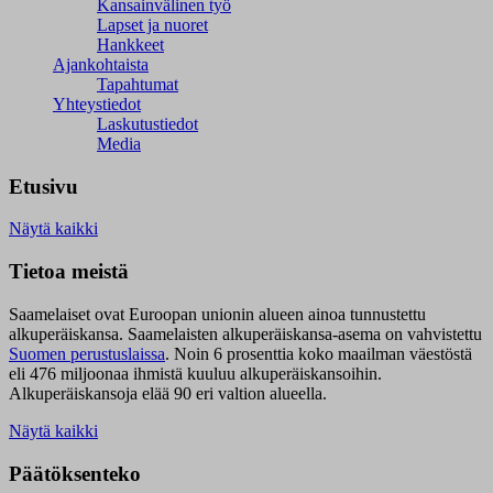
Kansainvälinen työ
Lapset ja nuoret
Hankkeet
Ajankohtaista
Tapahtumat
Yhteystiedot
Laskutustiedot
Media
Etusivu
Näytä kaikki
Tietoa meistä
Saamelaiset ovat Euroopan unionin alueen ainoa tunnustettu
alkuperäiskansa. Saamelaisten alkuperäiskansa-asema on vahvistettu
Suomen perustuslaissa
.
Noin 6 prosenttia koko maailman väestöstä
eli 476 miljoonaa ihmistä kuuluu alkuperäiskansoihin.
Alkuperäiskansoja elää 90 eri valtion alueella.
Näytä kaikki
Päätöksenteko