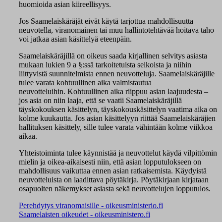
huomioida asian kiireellisyys.
Jos Saamelaiskäräjät eivät käytä tarjottua mahdollisuutta
neuvotella, viranomainen tai muu hallintotehtävää hoitava taho
voi jatkaa asian käsittelyä eteenpäin.
Saamelaiskäräjillä on oikeus saada kirjallinen selvitys asiasta
mukaan lukien 9 a §:ssä tarkoitetuista seikoista ja niihin
liittyvistä suunnitelmista ennen neuvotteluja. Saamelaiskäräjille
tulee varata kohtuullinen aika valmistautua
neuvotteluihin. Kohtuullinen aika riippuu asian laajuudesta –
jos asia on niin laaja, että se vaatii Saamelaiskäräjillä
täyskokouksen käsittelyn, täyskokouskäsittelyn vaatima aika on
kolme kuukautta. Jos asian käsittelyyn riittää Saamelaiskäräjien
hallituksen käsittely, sille tulee varata vähintään kolme viikkoa
aikaa.
Yhteistoiminta tulee käynnistää ja neuvottelut käydä vilpittömin
mielin ja oikea-aikaisesti niin, että asian lopputulokseen on
mahdollisuus vaikuttaa ennen asian ratkaisemista. Käydyistä
neuvotteluista on laadittava pöytäkirja. Pöytäkirjaan kirjataan
osapuolten näkemykset asiasta sekä neuvottelujen lopputulos.
Perehdytys viranomaisille - oikeusministerio.fi
Saamelaisten oikeudet - oikeusministero.fi