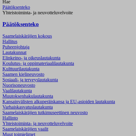
Hae
Päätöksenteko
Yhteistoiminta- ja neuvotteluvelvoite
Päätöksenteko
Saamelaiskäräjien kokous
Hallitus
Puheenjohtaja
Lautakunnat
Elinkeino- ja oikeuslautakunta
Koulutus- ja oppimateriaalilautakunta
Kulttuurilautakunta
Saamen kielineuvosto
Sosiaali- ja terveyslautakunta
Nuorisoneuvosto
Vaalilautakunta
Muutoksenhakulautakunta
Kansainvälisten alkuperäiskansa ja EU-asioiden lautakunta
Varhaiskasvatuslautakunta
Saamelaiskäräjien tutkimuseettinen neuvosto
Hallinto
Yhteistoiminta- ja neuvotteluvelvoite
Saamelaiskäräjien vaalit
Muut toimielimet