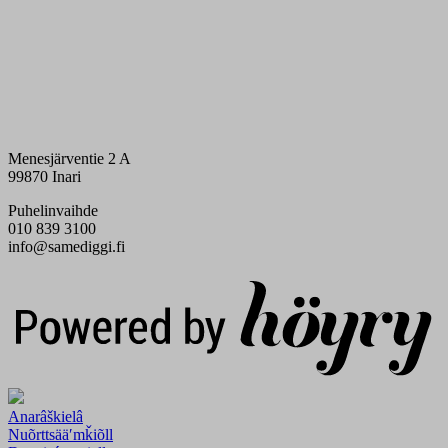
Menesjärventie 2 A
99870 Inari
Puhelinvaihde
010 839 3100
info@samediggi.fi
Digi- ja mainostoimisto Höyry Rovaniemi ja Oulu
Anarâškielâ
Nuõrttsääʹmǩiõll