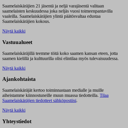
Saamelaiskäräjien 21 jäsentä ja neljä varajäsentä valitaan
saamelaisten keskuudessa joka neljäs vuosi toimeenpantavilla
vaaleilla. Saamelaiskäräjien ylintä päätösvaltaa edustaa
Saamelaiskäräjien kokous.
Näytä kaikki
Vastuualueet
Saamelaiskäräjillä t
eemme töitä koko saamen kansan eteen, jotta
saamen kielillä ja kulttuurilla olisi elintilaa myös tulevaisuudessa.
Näytä kaikki
Ajankohtaista
Saamelaiskäräjät kertoo toiminnastaan medialle ja muille
aiheistamme kiinnostuneille muun muassa tiedotteilla.
Tilaa
Saamelaiskäräjien tiedotteet sähköpostiisi
.
Näytä kaikki
Yhteystiedot