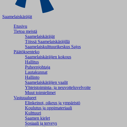
Saamelaiskäräjät
Etusivu
Tietoa meistä
Saamelaiskäräjät
Töissä Saamelaiskäräjillä
Saamelaiskulttuuri­keskus Sajos
Päätöksenteko
Saamelaiskäräjien kokous
Hallitus
Puheenjohtaja
Lautakunnat
Hallinto
Saamelaiskäräjien vaalit
Yhteistoiminta- ja neuvotteluvelvoite
Muut toimielimet
Vastuualueet
Elinkeinot, oikeus ja ympäristö
Koulutus ja oppimateriaali
Kulttuuri
Saamen kielet
Sosiaali ja terveys