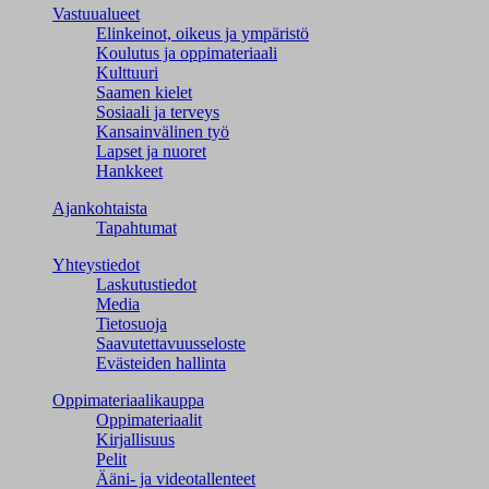
Vastuualueet
Elinkeinot, oikeus ja ympäristö
Koulutus ja oppimateriaali
Kulttuuri
Saamen kielet
Sosiaali ja terveys
Kansainvälinen työ
Lapset ja nuoret
Hankkeet
Ajankohtaista
Tapahtumat
Yhteystiedot
Laskutustiedot
Media
Tietosuoja
Saavutettavuusseloste
Evästeiden hallinta
Oppimateriaalikauppa
Oppimateriaalit
Kirjallisuus
Pelit
Ääni- ja videotallenteet