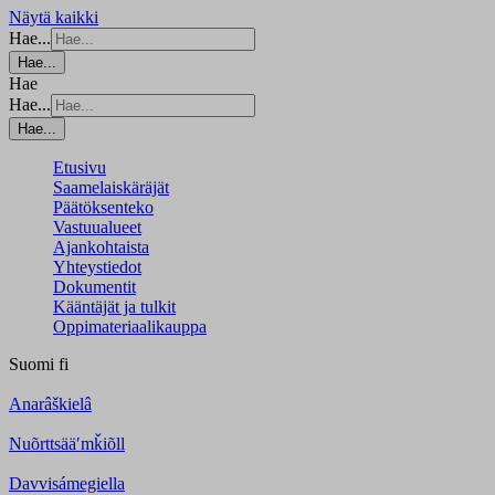
Näytä kaikki
Hae...
Hae...
Hae
Hae...
Hae...
Etusivu
Saamelaiskäräjät
Päätöksenteko
Vastuualueet
Ajankohtaista
Yhteystiedot
Dokumentit
Kääntäjät ja tulkit
Oppimateriaalikauppa
Suomi
fi
Anarâškielâ
Nuõrttsääʹmǩiõll
Davvisámegiella