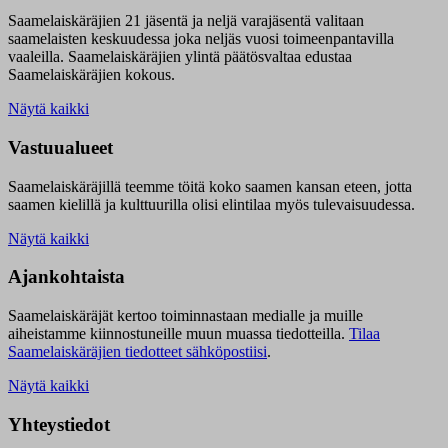
Saamelaiskäräjien 21 jäsentä ja neljä varajäsentä valitaan
saamelaisten keskuudessa joka neljäs vuosi toimeenpantavilla
vaaleilla. Saamelaiskäräjien ylintä päätösvaltaa edustaa
Saamelaiskäräjien kokous.
Näytä kaikki
Vastuualueet
Saamelaiskäräjillä t
eemme töitä koko saamen kansan eteen, jotta
saamen kielillä ja kulttuurilla olisi elintilaa myös tulevaisuudessa.
Näytä kaikki
Ajankohtaista
Saamelaiskäräjät kertoo toiminnastaan medialle ja muille
aiheistamme kiinnostuneille muun muassa tiedotteilla.
Tilaa
Saamelaiskäräjien tiedotteet sähköpostiisi
.
Näytä kaikki
Yhteystiedot