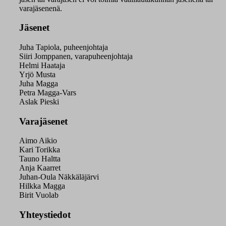
varajäsenenä.
Jäsenet
Juha Tapiola, puheenjohtaja
Siiri Jomppanen, varapuheenjohtaja
Helmi Haataja
Yrjö Musta
Juha Magga
Petra Magga-Vars
Aslak Pieski
Varajäsenet
Aimo Aikio
Kari Torikka
Tauno Haltta
Anja Kaarret
Juhan-Oula Näkkäläjärvi
Hilkka Magga
Birit Vuolab
Yhteystiedot