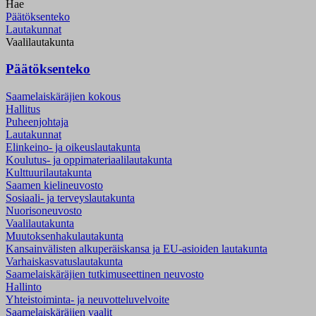
Hae
Päätöksenteko
Lautakunnat
Vaalilautakunta
Päätöksenteko
Saamelaiskäräjien kokous
Hallitus
Puheenjohtaja
Lautakunnat
Elinkeino- ja oikeuslautakunta
Koulutus- ja oppimateriaalilautakunta
Kulttuurilautakunta
Saamen kielineuvosto
Sosiaali- ja terveyslautakunta
Nuorisoneuvosto
Vaalilautakunta
Muutoksenhakulautakunta
Kansainvälisten alkuperäiskansa ja EU-asioiden lautakunta
Varhaiskasvatuslautakunta
Saamelaiskäräjien tutkimuseettinen neuvosto
Hallinto
Yhteistoiminta- ja neuvotteluvelvoite
Saamelaiskäräjien vaalit