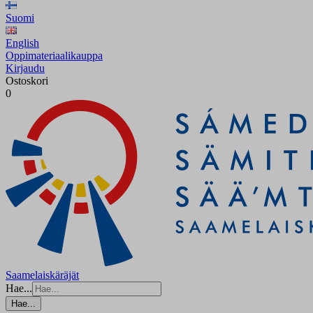
Suomi
English
Oppimateriaalikauppa
Kirjaudu
Ostoskori
0
Saamelaiskäräjät
Hae...
Hae...