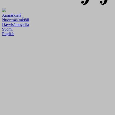
Anarâškielâ
Nuõrttsääʹmǩiõll
Davvisámegiella
Suomi
English