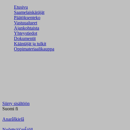
Etusivu
Saamelaiskäräjät
Päätöksenteko
Vastuualueet
Ajankohtaista
Yhteystiedot
Dokumentit
Kääntäjät ja tulkit
Oppimateriaalikauppa
Siirry sisältöön
Suomi
fi
Anarâškielâ
Nuõrttsääʹmǩiõll