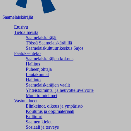
Saamelaiskäräjät
Etusivu
Tietoa meistä
Saamelaiskäräjät
Töissä Saamelaiskäräjillä
Saamelaiskulttuuri­keskus Sajos
Päätöksenteko
Saamelaiskäräjien kokous
Hallitus
Puheenjohtaja
Lautakunnat
Hallinto
Saamelaiskäräjien vaalit
Yhteistoiminta- ja neuvotteluvelvoite
Muut toimielimet
Vastuualueet
Elinkeinot, oikeus ja ympäristö
Koulutus ja oppimateriaali
Kulttuuri
Saamen kielet
Sosiaali ja terveys