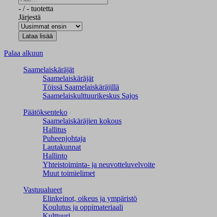
-
/
-
tuotetta
Järjestä
Palaa alkuun
Saamelaiskäräjät
Saamelaiskäräjät
Töissä Saamelaiskäräjillä
Saamelaiskulttuuri­keskus Sajos
Päätöksenteko
Saamelaiskäräjien kokous
Hallitus
Puheenjohtaja
Lautakunnat
Hallinto
Yhteistoiminta- ja neuvotteluvelvoite
Muut toimielimet
Vastuualueet
Elinkeinot, oikeus ja ympäristö
Koulutus ja oppimateriaali
Kulttuuri