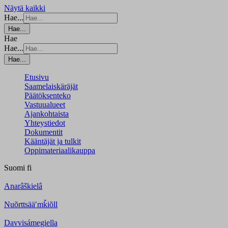
Näytä kaikki
Hae...
Hae...
Hae
Hae...
Hae...
Etusivu
Saamelaiskäräjät
Päätöksenteko
Vastuualueet
Ajankohtaista
Yhteystiedot
Dokumentit
Kääntäjät ja tulkit
Oppimateriaalikauppa
Suomi
fi
Anarâškielâ
Nuõrttsääʹmǩiõll
Davvisámegiella