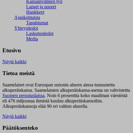
Kansainvälinen työ
Lapset ja nuoret
Hankkeet
Ajankohtaista
Tapahtumat
Yhteystiedot
Laskutustiedot
Media
Etusivu
Näytä kaikki
Tietoa meistä
Saamelaiset ovat Euroopan unionin alueen ainoa tunnustettu
alkuperäiskansa. Saamelaisten alkuperäiskansa-asema on vahvistettu
Suomen perustuslaissa
.
Noin 6 prosenttia koko maailman väestöstä
eli 476 miljoonaa ihmistä kuuluu alkuperäiskansoihin.
Alkuperäiskansoja elää 90 eri valtion alueella.
Näytä kaikki
Päätöksenteko