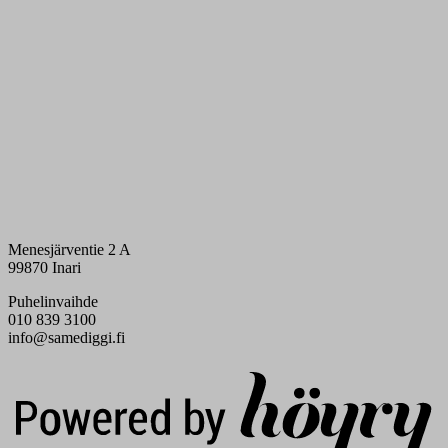
Menesjärventie 2 A
99870 Inari
Puhelinvaihde
010 839 3100
info@samediggi.fi
Digi- ja mainostoimisto Höyry Rovaniemi ja Oulu