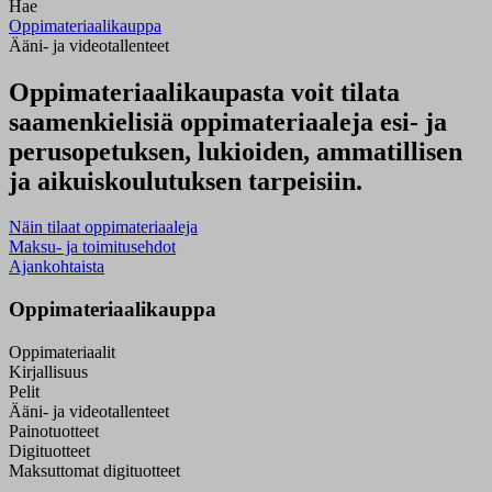
Hae
Oppimateriaalikauppa
Ääni- ja videotallenteet
Oppimateriaalikaupasta voit tilata
saamenkielisiä oppimateriaaleja esi- ja
perusopetuksen, lukioiden, ammatillisen
ja aikuiskoulutuksen tarpeisiin.
Näin tilaat oppimateriaaleja
Maksu- ja toimitusehdot
Ajankohtaista
Oppimateriaalikauppa
Oppimateriaalit
Kirjallisuus
Pelit
Ääni- ja videotallenteet
Painotuotteet
Digituotteet
Maksuttomat digituotteet