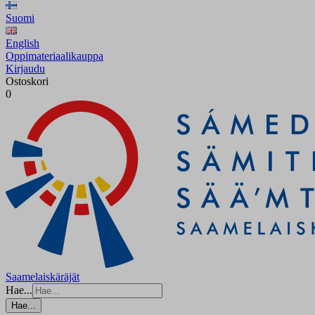
Suomi
English
Oppimateriaalikauppa
Kirjaudu
Ostoskori
0
Saamelaiskäräjät
Hae...
Hae...