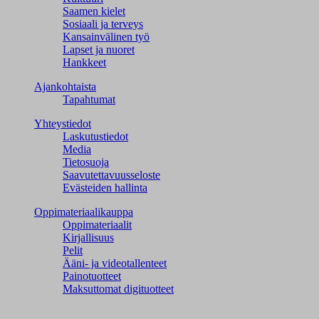
Saamen kielet
Sosiaali ja terveys
Kansainvälinen työ
Lapset ja nuoret
Hankkeet
Ajankohtaista
Tapahtumat
Yhteystiedot
Laskutustiedot
Media
Tietosuoja
Saavutettavuusseloste
Evästeiden hallinta
Oppimateriaalikauppa
Oppimateriaalit
Kirjallisuus
Pelit
Ääni- ja videotallenteet
Painotuotteet
Maksuttomat digituotteet