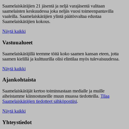
Saamelaiskäräjien 21 jäsentä ja neljä varajäsentä valitaan
saamelaisten keskuudessa joka neljäs vuosi toimeenpantavilla
vaaleilla. Saamelaiskäräjien ylintä päätösvaltaa edustaa
Saamelaiskäräjien kokous.
Näytä kaikki
Vastuualueet
Saamelaiskäräjillä t
eemme töitä koko saamen kansan eteen, jotta
saamen kielillä ja kulttuurilla olisi elintilaa myös tulevaisuudessa.
Näytä kaikki
Ajankohtaista
Saamelaiskäräjät kertoo toiminnastaan medialle ja muille
aiheistamme kiinnostuneille muun muassa tiedotteilla.
Tilaa
Saamelaiskäräjien tiedotteet sähköpostiisi
.
Näytä kaikki
Yhteystiedot