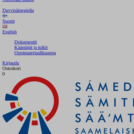
Davvisámegiella
Suomi
English
Dokumentit
Kääntäjät ja tulkit
Oppimateriaalikauppa
Kirjaudu
Ostoskori
0