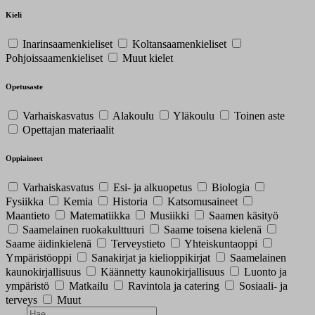
Kieli
Inarinsaamenkieliset
Koltansaamenkieliset
Pohjoissaamenkieliset
Muut kielet
Opetusaste
Varhaiskasvatus
Alakoulu
Yläkoulu
Toinen aste
Opettajan materiaalit
Oppiaineet
Varhaiskasvatus
Esi- ja alkuopetus
Biologia
Fysiikka
Kemia
Historia
Katsomusaineet
Maantieto
Matematiikka
Musiikki
Saamen käsityö
Saamelainen ruokakulttuuri
Saame toisena kielenä
Saame äidinkielenä
Terveystieto
Yhteiskuntaoppi
Ympäristöoppi
Sanakirjat ja kielioppikirjat
Saamelainen
kaunokirjallisuus
Käännetty kaunokirjallisuus
Luonto ja
ympäristö
Matkailu
Ravintola ja catering
Sosiaali- ja
terveys
Muut