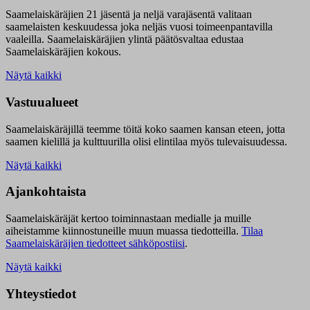
Saamelaiskäräjien 21 jäsentä ja neljä varajäsentä valitaan
saamelaisten keskuudessa joka neljäs vuosi toimeenpantavilla
vaaleilla. Saamelaiskäräjien ylintä päätösvaltaa edustaa
Saamelaiskäräjien kokous.
Näytä kaikki
Vastuualueet
Saamelaiskäräjillä t
eemme töitä koko saamen kansan eteen, jotta
saamen kielillä ja kulttuurilla olisi elintilaa myös tulevaisuudessa.
Näytä kaikki
Ajankohtaista
Saamelaiskäräjät kertoo toiminnastaan medialle ja muille
aiheistamme kiinnostuneille muun muassa tiedotteilla.
Tilaa
Saamelaiskäräjien tiedotteet sähköpostiisi
.
Näytä kaikki
Yhteystiedot