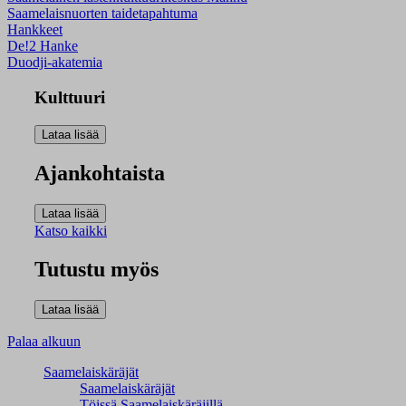
Saamelaisnuorten taidetapahtuma
Hankkeet
De!2 Hanke
Duodji-akatemia
Kulttuuri
Ajankohtaista
Katso kaikki
Tutustu myös
Palaa alkuun
Saamelaiskäräjät
Saamelaiskäräjät
Töissä Saamelaiskäräjillä