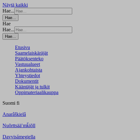
Näytä kaikki
Hae...
Hae...
Hae
Hae...
Hae...
Etusivu
Saamelaiskäräjät
Päätöksenteko
Vastuualueet
Ajankohtaista
Yhteystiedot
Dokumentit
Kääntäjät ja tulkit
Oppimateriaalikauppa
Suomi
fi
Anarâškielâ
Nuõrttsääʹmǩiõll
Davvisámegiella