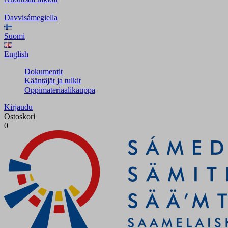
Davvisámegiella
Suomi
English
Dokumentit
Kääntäjät ja tulkit
Oppimateriaalikauppa
Kirjaudu
Ostoskori
0