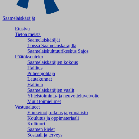
Saamelaiskäräjät
Etusivu
Tietoa meistä
Saamelaiskäräjät
Töissä Saamelaiskäräjillä
Saamelaiskulttuuri­keskus Sajos
Päätöksenteko
Saamelaiskäräjien kokous
Hallitus
Puheenjohtaja
Lautakunnat
Hallinto
Saamelaiskäräjien vaalit
Yhteistoiminta- ja neuvotteluvelvoite
Muut toimielimet
Vastuualueet
Elinkeinot, oikeus ja ympäristö
Koulutus ja oppimateriaali
Kulttuuri
Saamen kielet
Sosiaali ja terveys