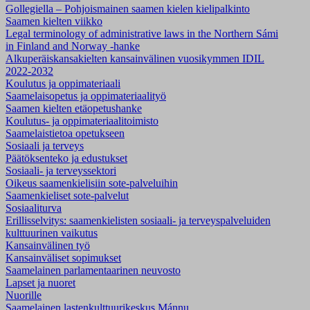
Gollegiella – Pohjoismainen saamen kielen kielipalkinto
Saamen kielten viikko
Legal terminology of administrative laws in the Northern Sámi
in Finland and Norway -hanke
Alkuperäiskansakielten kansainvälinen vuosikymmen IDIL
2022-2032
Koulutus ja oppimateriaali
Saamelaisopetus ja oppimateriaalityö
Saamen kielten etäopetushanke
Koulutus- ja oppimateriaalitoimisto
Saamelaistietoa opetukseen
Sosiaali ja terveys
Päätöksenteko ja edustukset
Sosiaali- ja terveyssektori
Oikeus saamenkielisiin sote-palveluihin
Saamenkieliset sote-palvelut
Sosiaaliturva
Erillisselvitys: saamenkielisten sosiaali- ja terveyspalveluiden
kulttuurinen vaikutus
Kansainvälinen työ
Kansainväliset sopimukset
Saamelainen parlamentaarinen neuvosto
Lapset ja nuoret
Nuorille
Saamelainen lastenkulttuurikeskus Mánnu