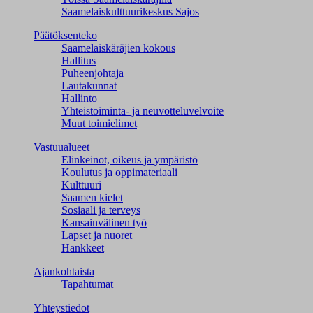
Saamelaiskulttuuri­keskus Sajos
Päätöksenteko
Saamelaiskäräjien kokous
Hallitus
Puheenjohtaja
Lautakunnat
Hallinto
Yhteistoiminta- ja neuvotteluvelvoite
Muut toimielimet
Vastuualueet
Elinkeinot, oikeus ja ympäristö
Koulutus ja oppimateriaali
Kulttuuri
Saamen kielet
Sosiaali ja terveys
Kansainvälinen työ
Lapset ja nuoret
Hankkeet
Ajankohtaista
Tapahtumat
Yhteystiedot