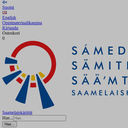
Suomi
English
Oppimateriaalikauppa
Kirjaudu
Ostoskori
0
Saamelaiskäräjät
Hae...
Hae...