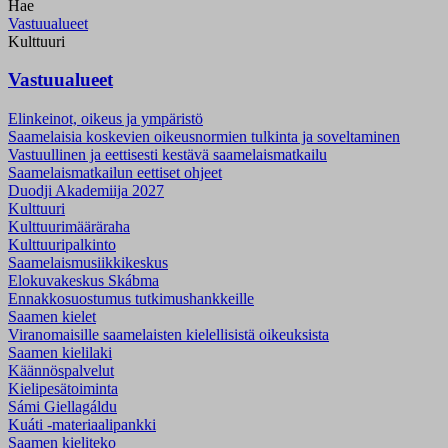
Hae
Vastuualueet
Kulttuuri
Vastuualueet
Elinkeinot, oikeus ja ympäristö
Saamelaisia koskevien oikeusnormien tulkinta ja soveltaminen
Vastuullinen ja eettisesti kestävä saamelaismatkailu
Saamelaismatkailun eettiset ohjeet
Duodji Akademiija 2027
Kulttuuri
Kulttuurimääräraha
Kulttuuripalkinto
Saamelaismusiikki­keskus
Elokuvakeskus Skábma
Ennakkosuostumus tutkimushankkeille
Saamen kielet
Viranomaisille saamelaisten kielellisistä oikeuksista
Saamen kielilaki
Käännöspalvelut
Kielipesätoiminta
Sámi Giellagáldu
Kuáti -materiaalipankki
Saamen kieliteko