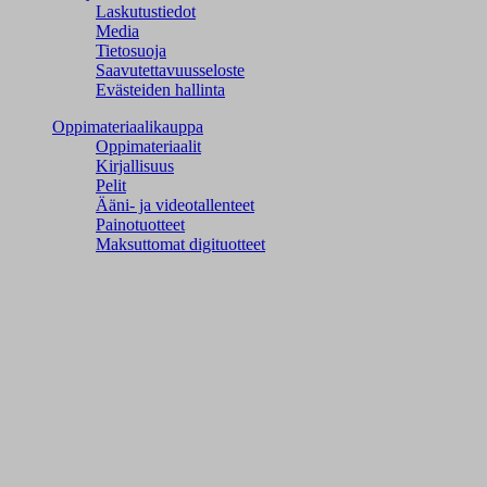
Laskutustiedot
Media
Tietosuoja
Saavutettavuusseloste
Evästeiden hallinta
Oppimateriaalikauppa
Oppimateriaalit
Kirjallisuus
Pelit
Ääni- ja videotallenteet
Painotuotteet
Maksuttomat digituotteet