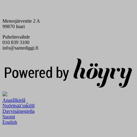
Menesjärventie 2 A
99870 Inari
Puhelinvaihde
010 839 3100
info@samediggi.fi
Digi- ja mainostoimisto Höyry Rovaniemi ja Oulu
Anarâškielâ
Nuõrttsääʹmǩiõll
Davvisámegiella
Suomi
English