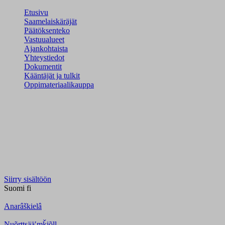
Etusivu
Saamelaiskäräjät
Päätöksenteko
Vastuualueet
Ajankohtaista
Yhteystiedot
Dokumentit
Kääntäjät ja tulkit
Oppimateriaalikauppa
Siirry sisältöön
Suomi
fi
Anarâškielâ
Nuõrttsääʹmǩiõll