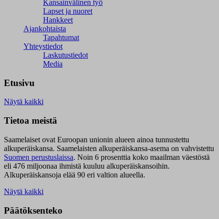
Kansainvälinen työ
Lapset ja nuoret
Hankkeet
Ajankohtaista
Tapahtumat
Yhteystiedot
Laskutustiedot
Media
Etusivu
Näytä kaikki
Tietoa meistä
Saamelaiset ovat Euroopan unionin alueen ainoa tunnustettu
alkuperäiskansa. Saamelaisten alkuperäiskansa-asema on vahvistettu
Suomen perustuslaissa
.
Noin 6 prosenttia koko maailman väestöstä
eli 476 miljoonaa ihmistä kuuluu alkuperäiskansoihin.
Alkuperäiskansoja elää 90 eri valtion alueella.
Näytä kaikki
Päätöksenteko