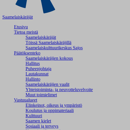
Saamelaiskäräjät
Etusivu
Tietoa meistä
Saamelaiskäräjät
Töissä Saamelaiskäräjillä
Saamelaiskulttuuri­keskus Sajos
Päätöksenteko
Saamelaiskäräjien kokous
Hallitus
Puheenjohtaja
Lautakunnat
Hallinto
Saamelaiskäräjien vaalit
Yhteistoiminta- ja neuvotteluvelvoite
Muut toimielimet
Vastuualueet
Elinkeinot, oikeus ja ympäristö
Koulutus ja oppimateriaali
Kulttuuri
Saamen kielet
Sosiaali ja terveys