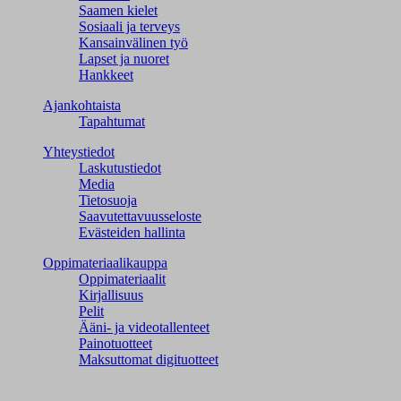
Saamen kielet
Sosiaali ja terveys
Kansainvälinen työ
Lapset ja nuoret
Hankkeet
Ajankohtaista
Tapahtumat
Yhteystiedot
Laskutustiedot
Media
Tietosuoja
Saavutettavuusseloste
Evästeiden hallinta
Oppimateriaalikauppa
Oppimateriaalit
Kirjallisuus
Pelit
Ääni- ja videotallenteet
Painotuotteet
Maksuttomat digituotteet