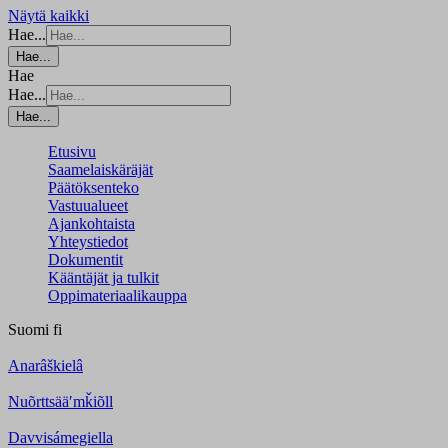
Näytä kaikki
Hae...
Hae...
Hae
Hae...
Hae...
Etusivu
Saamelaiskäräjät
Päätöksenteko
Vastuualueet
Ajankohtaista
Yhteystiedot
Dokumentit
Kääntäjät ja tulkit
Oppimateriaalikauppa
Suomi
fi
Anarâškielâ
Nuõrttsääʹmǩiõll
Davvisámegiella