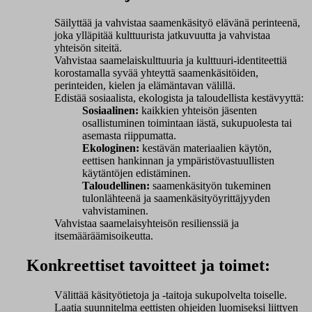
Säilyttää ja vahvistaa saamenkäsityö elävänä perinteenä,
joka ylläpitää kulttuurista jatkuvuutta ja vahvistaa
yhteisön siteitä.
Vahvistaa saamelaiskulttuuria ja kulttuuri-identiteettiä
korostamalla syvää yhteyttä saamenkäsitöiden,
perinteiden, kielen ja elämäntavan välillä.
Edistää sosiaalista, ekologista ja taloudellista kestävyyttä:
Sosiaalinen:
kaikkien yhteisön jäsenten
osallistuminen toimintaan iästä, sukupuolesta tai
asemasta riippumatta.
Ekologinen:
kestävän materiaalien käytön,
eettisen hankinnan ja ympäristövastuullisten
käytäntöjen edistäminen.
Taloudellinen:
saamenkäsityön tukeminen
tulonlähteenä ja saamenkäsityöyrittäjyyden
vahvistaminen.
Vahvistaa saamelaisyhteisön resilienssiä ja
itsemääräämisoikeutta.
Konkreettiset tavoitteet ja toimet:
Välittää käsityötietoja ja -taitoja sukupolvelta toiselle.
Laatia suunnitelma eettisten ohjeiden luomiseksi liittyen