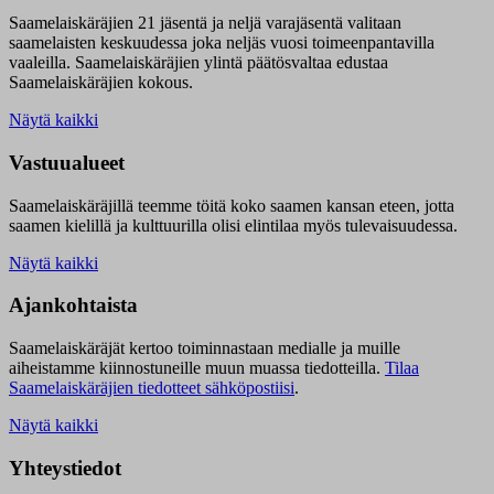
Saamelaiskäräjien 21 jäsentä ja neljä varajäsentä valitaan
saamelaisten keskuudessa joka neljäs vuosi toimeenpantavilla
vaaleilla. Saamelaiskäräjien ylintä päätösvaltaa edustaa
Saamelaiskäräjien kokous.
Näytä kaikki
Vastuualueet
Saamelaiskäräjillä t
eemme töitä koko saamen kansan eteen, jotta
saamen kielillä ja kulttuurilla olisi elintilaa myös tulevaisuudessa.
Näytä kaikki
Ajankohtaista
Saamelaiskäräjät kertoo toiminnastaan medialle ja muille
aiheistamme kiinnostuneille muun muassa tiedotteilla.
Tilaa
Saamelaiskäräjien tiedotteet sähköpostiisi
.
Näytä kaikki
Yhteystiedot