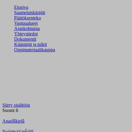
Etusivu
Saamelaiskäräjät
Päätöksenteko
Vastuualueet
Ajankohtaista
Yhteystiedot
Dokumentit
Kääntäjät ja tulkit
Oppimateriaalikauppa
Siirry sisältöön
Suomi
fi
Anarâškielâ
Nuõrttsääʹmǩiõll