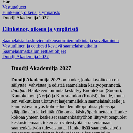
Hae
Vastuualueet
Elinkeinot, oikeus ja ympäristö
Duodji Akademiija 2027
Elinkeinot, oikeus ja ympäristö
Saamelaisia koskevien oikeusnormien tulkinta ja soveltaminen
Vastuullinen ja eettisesti kestävä saamelaismatkailu
Saamelaismatkailun eettiset ohjeet
Duodji Akademiija 2027
Duodji Akademiija 2027
Duodji Akademiija 2027
on hanke, jonka tavoitteena on
säilyttää, vahvistaa ja edistää saamelaista käsityöperinnettä,
duodjia
. Hankkeen toiminta keskittyy Enontekiön (Suomi),
Kautokeinon (Norja) ja Karesuandon (Ruotsi) alueille, mutta
sen vaikutukset ulottuvat laajemmallekin saamelaisalueelle ja
kannustavat myös kohdealueiden ulkopuolisia yhteisöjä
ylläpitämään ja kehittämään omaa käsityöperinnettään. Hanke
kokoaa yhteen keskeiset saamenkäsityöhön liittyvät osapuolet
keskustelemaan, tekemään yhteistyötä ja rakentamaan
saamenkäsityön tulevaisuutta. Hanke lisää saamenkäsityön