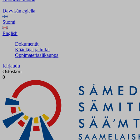
Davvisámegiella
Suomi
English
Dokumentit
Kääntäjät ja tulkit
Oppimateriaalikauppa
Kirjaudu
Ostoskori
0