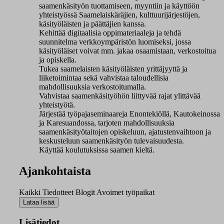
saamenkäsityön tuottamiseen, myyntiin ja käyttöön
yhteistyössä Saamelaiskäräjien, kulttuurijärjestöjen,
käsityöläisten ja päättäjien kanssa.
Kehittää digitaalisia oppimateriaaleja ja tehdä
suunnitelma verkkoympäristön luomiseksi, jossa
käsityöläiset voivat mm. jakaa osaamistaan, verkostoitua
ja opiskella.
Tukea saamelaisten käsityöläisten yrittäjyyttä ja
liiketoimintaa sekä vahvistaa taloudellisia
mahdollisuuksia verkostoitumalla.
Vahvistaa saamenkäsityöhön liittyvää rajat ylittävää
yhteistyötä.
Järjestää työpajaseminaareja Enontekiöllä, Kautokeinossa
ja Karesuandossa, tarjoten mahdollisuuksia
saamenkäsityötaitojen opiskeluun, ajatustenvaihtoon ja
keskusteluun saamenkäsityön tulevaisuudesta.
Käyttää koulutuksissa saamen kieltä.
Ajankohtaista
Kaikki
Tiedotteet
Blogit
Avoimet työpaikat
Lisätiedot