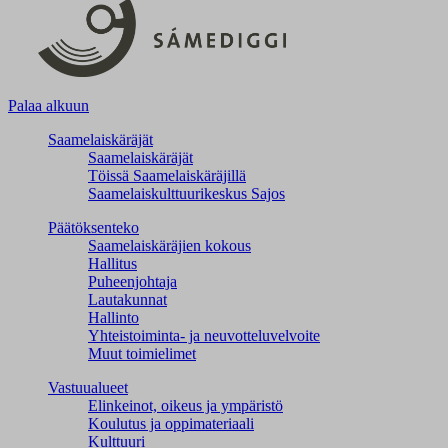
Palaa alkuun
Saamelaiskäräjät
Saamelaiskäräjät
Töissä Saamelaiskäräjillä
Saamelaiskulttuuri­keskus Sajos
Päätöksenteko
Saamelaiskäräjien kokous
Hallitus
Puheenjohtaja
Lautakunnat
Hallinto
Yhteistoiminta- ja neuvotteluvelvoite
Muut toimielimet
Vastuualueet
Elinkeinot, oikeus ja ympäristö
Koulutus ja oppimateriaali
Kulttuuri