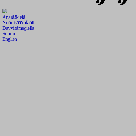
Anarâškielâ
Nuõrttsääʹmǩiõll
Davvisámegiella
Suomi
English