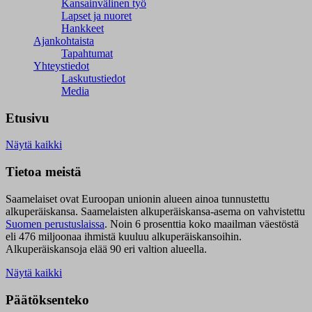
Kansainvälinen työ
Lapset ja nuoret
Hankkeet
Ajankohtaista
Tapahtumat
Yhteystiedot
Laskutustiedot
Media
Etusivu
Näytä kaikki
Tietoa meistä
Saamelaiset ovat Euroopan unionin alueen ainoa tunnustettu
alkuperäiskansa. Saamelaisten alkuperäiskansa-asema on vahvistettu
Suomen perustuslaissa
.
Noin 6 prosenttia koko maailman väestöstä
eli 476 miljoonaa ihmistä kuuluu alkuperäiskansoihin.
Alkuperäiskansoja elää 90 eri valtion alueella.
Näytä kaikki
Päätöksenteko