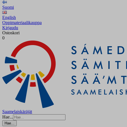
Suomi
English
Oppimateriaalikauppa
Kirjaudu
Ostoskori
0
Saamelaiskäräjät
Hae...
Hae...