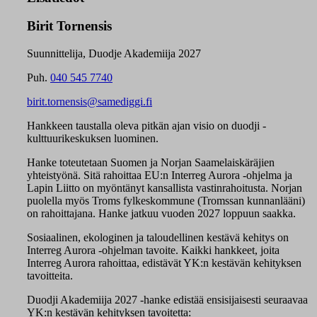
Birit Tornensis
Suunnittelija, Duodje Akademiija 2027
Puh.
040 545 7740
birit.tornensis@samediggi.fi
Hankkeen taustalla oleva pitkän ajan visio on duodji -
kulttuurikeskuksen luominen.
Hanke toteutetaan Suomen ja Norjan Saamelaiskäräjien
yhteistyönä. Sitä rahoittaa EU:n Interreg Aurora -ohjelma ja
Lapin Liitto on myöntänyt kansallista vastinrahoitusta. Norjan
puolella myös Troms fylkeskommune (Tromssan kunnanlääni)
on rahoittajana. Hanke jatkuu vuoden 2027 loppuun saakka.
Sosiaalinen, ekologinen ja taloudellinen kestävä kehitys on
Interreg Aurora -ohjelman tavoite. Kaikki hankkeet, joita
Interreg Aurora rahoittaa, edistävät YK:n kestävän kehityksen
tavoitteita.
Duodji Akademiija 2027 -hanke edistää ensisijaisesti seuraavaa
YK:n kestävän kehityksen tavoitetta: