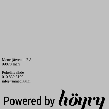
Menesjärventie 2 A
99870 Inari
Puhelinvaihde
010 839 3100
info@samediggi.fi
Digi- ja mainostoimisto Höyry Rovaniemi ja Oulu