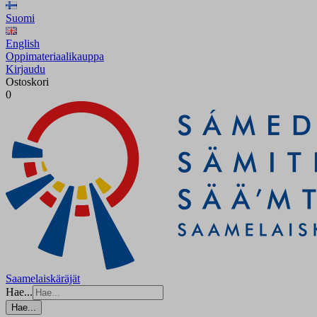
Suomi
English
Oppimateriaalikauppa
Kirjaudu
Ostoskori
0
Saamelaiskäräjät
Hae...
Hae...