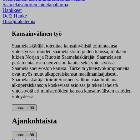
Saamelaisnuorten taidetapahtuma
Hankkeet
De!2 Hanke
Duodji-akatemia
Kansainvälinen työ
Saamelaiskäräjät
toteuttaa
kansainvälistä toimintaansa
yhteistyössä muiden saamelaistoimijoiden kanssa, mukaan
lukien Norjan ja Ruotsin Saamelaiskäräjät, Saamelaisen
parlamentaarisen neuvoston kautta sekä yhteistyössä
Saamelaisneuvoston kanssa. Tärkeitä yhteistyökumppaneita
ovat myös muut alkuperäiskansat maailmanlaajuisesti.
Saamelaiskäräjät
toimii
Suomen valtion asiantuntijana
alkuperäiskansoja koskevissa asioissa ja tekee läheistä
yhteistyötä eri ministeriöiden kanssa kansainvälisten asioiden
yhteydessä.
Ajankohtaista