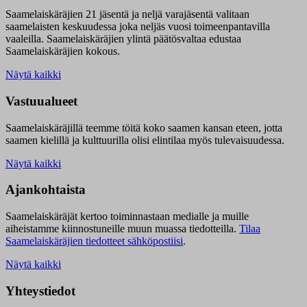
Saamelaiskäräjien 21 jäsentä ja neljä varajäsentä valitaan
saamelaisten keskuudessa joka neljäs vuosi toimeenpantavilla
vaaleilla. Saamelaiskäräjien ylintä päätösvaltaa edustaa
Saamelaiskäräjien kokous.
Näytä kaikki
Vastuualueet
Saamelaiskäräjillä t
eemme töitä koko saamen kansan eteen, jotta
saamen kielillä ja kulttuurilla olisi elintilaa myös tulevaisuudessa.
Näytä kaikki
Ajankohtaista
Saamelaiskäräjät kertoo toiminnastaan medialle ja muille
aiheistamme kiinnostuneille muun muassa tiedotteilla.
Tilaa
Saamelaiskäräjien tiedotteet sähköpostiisi
.
Näytä kaikki
Yhteystiedot