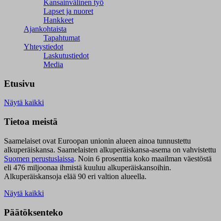
Kansainvälinen työ
Lapset ja nuoret
Hankkeet
Ajankohtaista
Tapahtumat
Yhteystiedot
Laskutustiedot
Media
Etusivu
Näytä kaikki
Tietoa meistä
Saamelaiset ovat Euroopan unionin alueen ainoa tunnustettu
alkuperäiskansa. Saamelaisten alkuperäiskansa-asema on vahvistettu
Suomen perustuslaissa
.
Noin 6 prosenttia koko maailman väestöstä
eli 476 miljoonaa ihmistä kuuluu alkuperäiskansoihin.
Alkuperäiskansoja elää 90 eri valtion alueella.
Näytä kaikki
Päätöksenteko