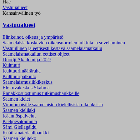
Hae
Vastuualueet
Kansainvälinen työ
Vastuualueet
Elinkeinot, oikeus ja ympäristö
Saamelaisia koskevien oikeusnormien tulkinta ja soveltaminen
Vastuullinen ja eettisesti kestävä saamelaismatkailu
Saamelaismatkailun eettiset ohjeet
Duodji Akademiija 2027
Kulttuuri
Kulttuurimääräraha
Kulttuuripalkinto
Saamelaismusiikki­keskus
Elokuvakeskus Skábma
Ennakkosuostumus tutkimushankkeille
Saamen kielet
Viranomaisille saamelaisten kielellisistä oikeuksista
Saamen kielilaki
Käännöspalvelut
Kielipesätoiminta
Sámi Giellagáldu
Kuáti -materiaalipankki
Saamen kieliteko