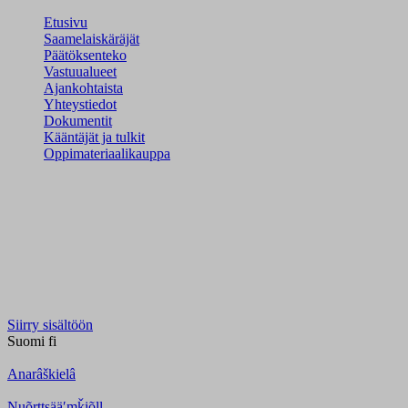
Etusivu
Saamelaiskäräjät
Päätöksenteko
Vastuualueet
Ajankohtaista
Yhteystiedot
Dokumentit
Kääntäjät ja tulkit
Oppimateriaalikauppa
Siirry sisältöön
Suomi
fi
Anarâškielâ
Nuõrttsääʹmǩiõll