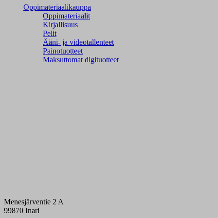
Oppimateriaalikauppa
Oppimateriaalit
Kirjallisuus
Pelit
Ääni- ja videotallenteet
Painotuotteet
Maksuttomat digituotteet
Menesjärventie 2 A
99870 Inari