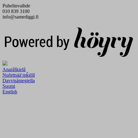
Puhelinvaihde
010 839 3100
info@samediggi.fi
Digi- ja mainostoimisto Höyry Rovaniemi ja Oulu
Anarâškielâ
Nuõrttsääʹmǩiõll
Davvisámegiella
Suomi
English