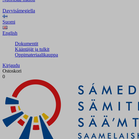
Davvisámegiella
Suomi
English
Dokumentit
Kääntäjät ja tulkit
Oppimateriaalikauppa
Kirjaudu
Ostoskori
0