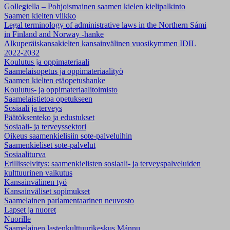
Gollegiella – Pohjoismainen saamen kielen kielipalkinto
Saamen kielten viikko
Legal terminology of administrative laws in the Northern Sámi
in Finland and Norway -hanke
Alkuperäiskansakielten kansainvälinen vuosikymmen IDIL
2022-2032
Koulutus ja oppimateriaali
Saamelaisopetus ja oppimateriaalityö
Saamen kielten etäopetushanke
Koulutus- ja oppimateriaalitoimisto
Saamelaistietoa opetukseen
Sosiaali ja terveys
Päätöksenteko ja edustukset
Sosiaali- ja terveyssektori
Oikeus saamenkielisiin sote-palveluihin
Saamenkieliset sote-palvelut
Sosiaaliturva
Erillisselvitys: saamenkielisten sosiaali- ja terveyspalveluiden
kulttuurinen vaikutus
Kansainvälinen työ
Kansainväliset sopimukset
Saamelainen parlamentaarinen neuvosto
Lapset ja nuoret
Nuorille
Saamelainen lastenkulttuurikeskus Mánnu