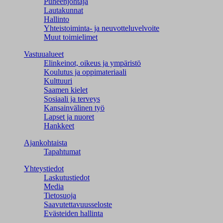
Puheenjohtaja
Lautakunnat
Hallinto
Yhteistoiminta- ja neuvotteluvelvoite
Muut toimielimet
Vastuualueet
Elinkeinot, oikeus ja ympäristö
Koulutus ja oppimateriaali
Kulttuuri
Saamen kielet
Sosiaali ja terveys
Kansainvälinen työ
Lapset ja nuoret
Hankkeet
Ajankohtaista
Tapahtumat
Yhteystiedot
Laskutustiedot
Media
Tietosuoja
Saavutettavuusseloste
Evästeiden hallinta