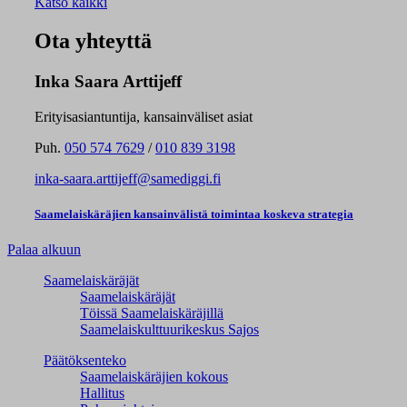
Katso kaikki
Ota yhteyttä
Inka Saara Arttijeff
Erityisasiantuntija, kansainväliset asiat
Puh.
050 574 7629
/
010 839 3198
inka-saara.arttijeff@samediggi.fi
Saamelaiskäräjien kansainvälistä toimintaa koskeva strategia
Palaa alkuun
Saamelaiskäräjät
Saamelaiskäräjät
Töissä Saamelaiskäräjillä
Saamelaiskulttuuri­keskus Sajos
Päätöksenteko
Saamelaiskäräjien kokous
Hallitus