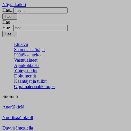
Näytä kaikki
Hae...
Hae...
Hae
Hae...
Hae...
Etusivu
Saamelaiskäräjät
Päätöksenteko
Vastuualueet
Ajankohtaista
Yhteystiedot
Dokumentit
Kääntäjät ja tulkit
Oppimateriaalikauppa
Suomi
fi
Anarâškielâ
Nuõrttsääʹmǩiõll
Davvisámegiella