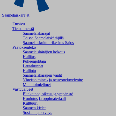
Saamelaiskäräjät
Etusivu
Tietoa meistä
Saamelaiskäräjät
Töissä Saamelaiskäräjillä
Saamelaiskulttuuri­keskus Sajos
Päätöksenteko
Saamelaiskäräjien kokous
Hallitus
Puheenjohtaja
Lautakunnat
Hallinto
Saamelaiskäräjien vaalit
Yhteistoiminta- ja neuvotteluvelvoite
Muut toimielimet
Vastuualueet
Elinkeinot, oikeus ja ympäristö
Koulutus ja oppimateriaali
Kulttuuri
Saamen kielet
Sosiaali ja terveys