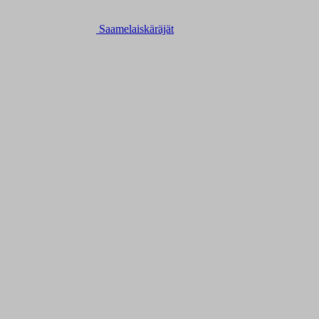
Saamelaiskäräjät