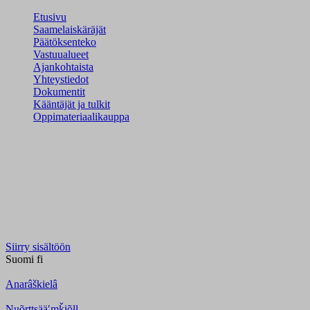
Etusivu
Saamelaiskäräjät
Päätöksenteko
Vastuualueet
Ajankohtaista
Yhteystiedot
Dokumentit
Kääntäjät ja tulkit
Oppimateriaalikauppa
Siirry sisältöön
Suomi
fi
Anarâškielâ
Nuõrttsääʹmǩiõll