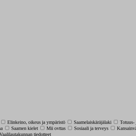
Elinkeino, oikeus ja ympäristö
Saamelaiskäräjälaki
Totuus- 
ha
Saamen kielet
Mii ovttas
Sosiaali ja terveys
Kansainvä
Vaalilautakunnan tiedotteet