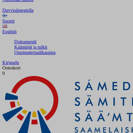
Davvisámegiella
Suomi
English
Dokumentit
Kääntäjät ja tulkit
Oppimateriaalikauppa
Kirjaudu
Ostoskori
0