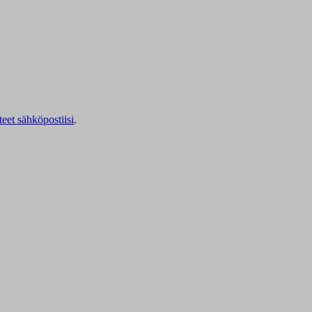
teet sähköpostiisi
.