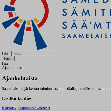
Hae...
Hae...
Hae
Ajankohtaista
Ajankohtaista
Saamelaiskäräjät kertoo toiminnastaan medialle ja muille aiheistamme 
Etsitkö kenties
Kokous- ja tapahtumakalenteri