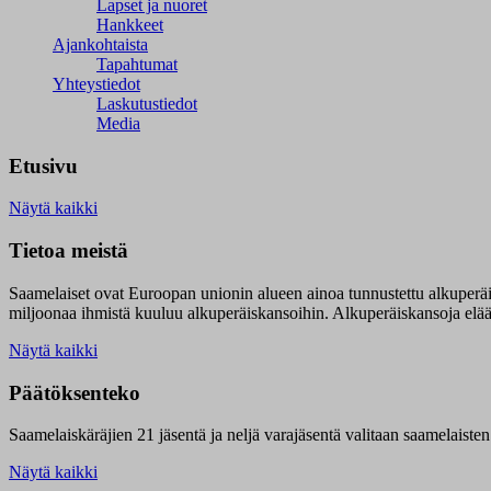
Lapset ja nuoret
Hankkeet
Ajankohtaista
Tapahtumat
Yhteystiedot
Laskutustiedot
Media
Etusivu
Näytä kaikki
Tietoa meistä
Saamelaiset ovat Euroopan unionin alueen ainoa tunnustettu alkuperä
miljoonaa ihmistä kuuluu alkuperäiskansoihin. Alkuperäiskansoja elää 9
Näytä kaikki
Päätöksenteko
Saamelaiskäräjien 21 jäsentä ja neljä varajäsentä valitaan saamelaiste
Näytä kaikki