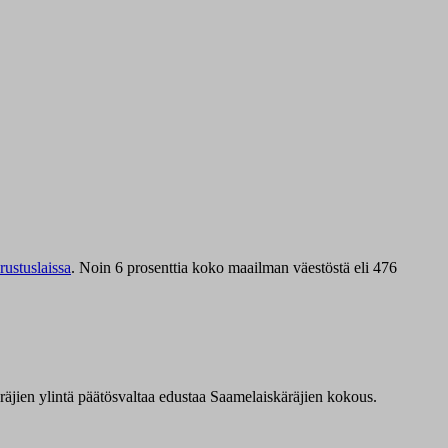
ustuslaissa
.
Noin 6 prosenttia koko maailman väestöstä eli 476
äräjien ylintä päätösvaltaa edustaa Saamelaiskäräjien kokous.