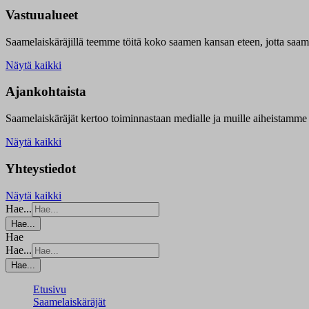
Vastuualueet
Saamelaiskäräjillä t
eemme töitä koko saamen kansan eteen, jotta saamen 
Näytä kaikki
Ajankohtaista
Saamelaiskäräjät kertoo toiminnastaan medialle ja muille aiheistamme 
Näytä kaikki
Yhteystiedot
Näytä kaikki
Hae...
Hae...
Hae
Hae...
Hae...
Etusivu
Saamelaiskäräjät