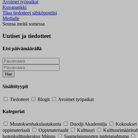
Avoimet työpaikat
Kuvapankki
Tilaa tiedotteet sähköpostiisi
Medialle
Seuraa meitä somessa
Uutiset ja tiedotteet
Etsi päivämäärällä
Hae
Sisältötyypit
Tiedotteet
Blogit
Avoimet työpaikat
Kategoriat
Muutoksenhakulautakunta
Duodji Akademiija
Kokoukset
oppimateriaali
Oppimateriaalit
Kulttuuri
Kulttuurimäärära
lastenkulttuukeskus Mánnu
Saamelaisnuorten taidetapahtuma