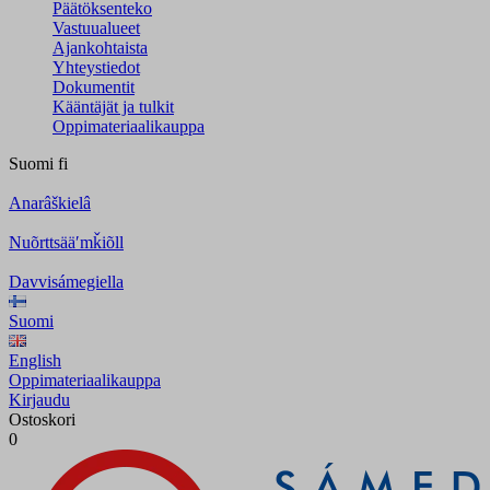
Päätöksenteko
Vastuualueet
Ajankohtaista
Yhteystiedot
Dokumentit
Kääntäjät ja tulkit
Oppimateriaalikauppa
Suomi
fi
Anarâškielâ
Nuõrttsääʹmǩiõll
Davvisámegiella
Suomi
English
Oppimateriaalikauppa
Kirjaudu
Ostoskori
0