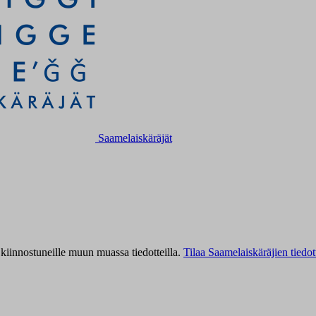
Saamelaiskäräjät
kiinnostuneille muun muassa tiedotteilla.
Tilaa Saamelaiskäräjien tiedot