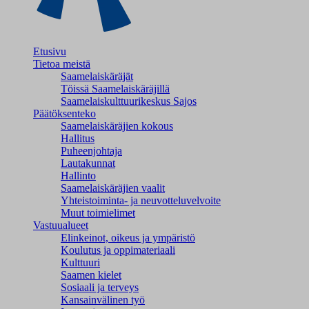
Etusivu
Tietoa meistä
Saamelaiskäräjät
Töissä Saamelaiskäräjillä
Saamelaiskulttuuri­keskus Sajos
Päätöksenteko
Saamelaiskäräjien kokous
Hallitus
Puheenjohtaja
Lautakunnat
Hallinto
Saamelaiskäräjien vaalit
Yhteistoiminta- ja neuvotteluvelvoite
Muut toimielimet
Vastuualueet
Elinkeinot, oikeus ja ympäristö
Koulutus ja oppimateriaali
Kulttuuri
Saamen kielet
Sosiaali ja terveys
Kansainvälinen työ