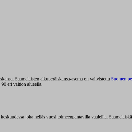
iskansa. Saamelaisten alkuperäiskansa-asema on vahvistettu
Suomen per
0 eri valtion alueella.
n keskuudessa joka neljäs vuosi toimeenpantavilla vaaleilla. Saamelaisk