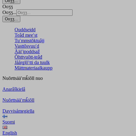
Ooʒʒ...
Ooʒʒ
Ooʒʒ...
Ooʒʒ...
Ouddseidd
Teâđ meeʹst
Tuʹmmstõktuâjj
Vasttõsvuuʹd
Ääiʹjpoddsaž
Õhttvuõtt-teâđ
Jåårǥlõʹtti da tuulk
Mättmateriaalkaupp
Nuõrttsääʹmǩiõll
nuo
Anarâškielâ
Nuõrttsääʹmǩiõll
Davvisámegiella
Suomi
English