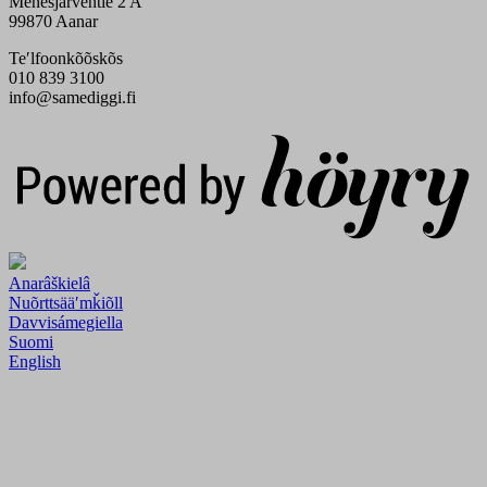
Menesjärventie 2 A
99870 Aanar
Teʹlfoonkõõskõs
010 839 3100
info@samediggi.fi
Digi- ja mainostoimisto Höyry Rovaniemi ja Oulu
Anarâškielâ
Nuõrttsääʹmǩiõll
Davvisámegiella
Suomi
English