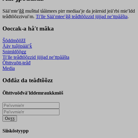
Sääʹmteʹǧǧ mušttal tååimees pirr mediaaʹje da jeärrsid jeäʹrbi mieʹldd
teâđtõõzzivuiʹm.
Tiʹlle Sääʹmteeʹǧǧ teâđtõõzzid jiijjad neʹttpååšta
.
Ooccak-a håʹt mâka
Šõddmõõžž
Ääv tuâjjpääiʹǩ
Snimldõõǥǥ
Tiʹlle teâđtõõzzid jiijjad neʹttpååšta
Õhttvuõtt-teâđ
Media
Ođđâz da teâđtõõzz
Õhttvuõđväʹlddemraukkmõš
Ooʒʒ
Siiskõstyypp