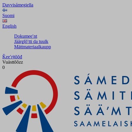
Davvisámegiella
Suomi
English
Dokumeeʹnt
Jåårǥlõʹtti da tuulk
Mättmateriaalkaupp
Ǩeeʹrjtõõđ
Vuästtõõzz
0