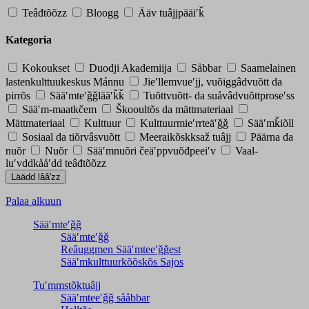
Teâđtõõzz
Bloogg
Ääv tuâjjpääiʹǩ
Kategoria
Kokoukset
Duodji Akademiija
Såbbar
Saamelainen
lastenkulttuukeskus Mánnu
Jieʹllemvueʹjj, vuõiggâdvuõtt da
pirrõs
Sääʹmteʹǧǧlääʹǩǩ
Tuõttvuõtt- da suåvâdvuõttproseʹss
Sääʹm-maatkčem
Škooultõs da mättmateriaal
Mättmateriaal
Kulttuur
Kulttuurmieʹrrteäʹǧǧ
Sääʹmǩiõll
Sosiaal da tiõrvâsvuõtt
Meeraikõskksaž tuâjj
Päärna da
nuõr
Nuõr
Sääʹmnuõri čeäʹppvuõđpeeiʹv
Vaal-
luʹvddkååʹdd teâđtõõzz
Palaa alkuun
Sääʹmteʹǧǧ
Sääʹmteʹǧǧ
Reâuggmen Sääʹmteeʹǧǧest
Sääʹmkulttuurkõõskõs Sajos
Tuʹmmstõktuâjj
Sääʹmteeʹǧǧ sååbbar