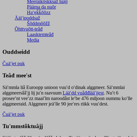
Meeraikõskksaž tuâjj
Päärna da nuõr
Haʹŋǩǩõõzz
Ääiʹjpoddsaž
Šõddmõõžž
Õhttvuõtt-teâđ
Laasktemteâđ
Media
Ouddseidd
Čuäʹjet puk
Teâđ meeʹst
Säʹmmla liâ Euroopp unioon vuuʹd oʹdinak alggmeer. Säʹmmlai
alggmeersââʹjj lij juʹn raavuum
Lääʹdd vuâđđlääʹjjest
. Nuʹt 6
proseeʹnt veeʹzz maaiʹlm naroodâst leʹbe 476 miljoon oummu koʹlle
alggmeeraid. Alggmeer jeäʹlle 90 jeeʹres riikk vuuʹdest.
Čuäʹjet puk
Tuʹmmstõktuâjj