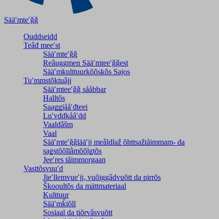
Sääʹmteʹǧǧ
Ouddseidd
Teâđ meeʹst
Sääʹmteʹǧǧ
Reâuggmen Sääʹmteeʹǧǧest
Sääʹmkulttuurkõõskõs Sajos
Tuʹmmstõktuâjj
Sääʹmteeʹǧǧ sååbbar
Halltõs
Saaǥǥjååʹđteei
Luʹvddkååʹdd
Vaaldâšm
Vaal
Sääʹmteʹǧǧlääʹjj meâldlaž õhttsažtåimmam- da
saǥstõõllâmõõlǥtõs
Jeeʹres tåimmorgaan
Vasttõsvuuʹd
Jieʹllemvueʹjj, vuõiggâdvuõtt da pirrõs
Škooultõs da mättmateriaal
Kulttuur
Sääʹmǩiõll
Sosiaal da tiõrvâsvuõtt