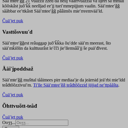
Sääʹmteeʹǧǧ 21 vuäzzliʹžžed da nellj väärrvuäzzla vaʹlljeet säʹmmlai
kõõskâst juõʹǩǩ neelljad eeʹjj tueiʹmmepijjum vaalin. Sääʹmteeʹǧǧ
sååbbar eeʹttkâstt Sääʹmteeʹǧǧ pââimõs mieʹrreemvääʹld.
Čuäʹjet puk
Vasttõsvuuʹd
Sääʹmteeʹǧǧest
reâuggap
juõʹǩǩka
õuʹdde
sääʹm meer
ast
, što
sääʹmǩiõlin da kulttuurâst leʹčči jieʹllemsââʹjj še puäʹđlvest.
Čuäʹjet puk
Ääiʹjpoddsaž
Sääʹmteʹǧǧ mušttal tååimees pirr mediaaʹje da jeärrsid jeäʹrbi mieʹldd
teâđtõõzzivuiʹm.
Tiʹlle Sääʹmteeʹǧǧ teâđtõõzzid jiijjad neʹttpååšta
.
Čuäʹjet puk
Õhttvuõtt-teâđ
Čuäʹjet puk
Ooʒʒ...