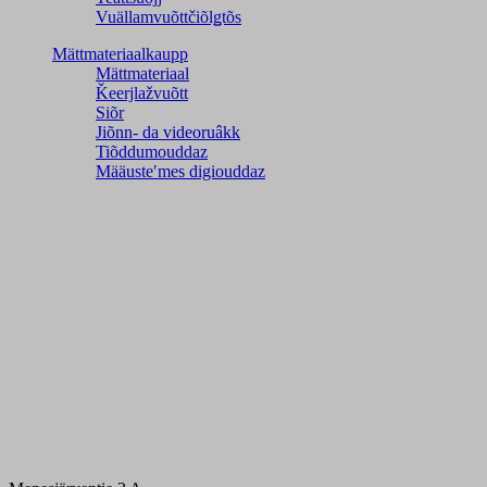
Vuällamvuõttčiõlǥtõs
Mättmateriaalkaupp
Mättmateriaal
Ǩeerjlažvuõtt
Siõr
Jiõnn- da videoruâkk
Tiõddumouddaz
Määusteʹmes digiouddaz