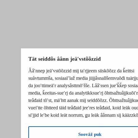
Tät seiddõs âânn jeäʹvstõõzzid
Ââʹnnep jeäʹvstõõzzid mij taʹrjjeem siiskõõzz da ǩeittsi
suåvtummša, sosiaalʼlaž media jiijjâsnallšemvuõđi tuärj
da jooʹttimeäʹr analysâsttmõʹšše. Lââʹssen jueʹǩǩep sosia
media, ǩeeitas-sueʹrj da analytikksueʹrj õhttsažtuâjjkuõiʹ
teâđaid tõʹst, mäʹhtt aanak mij seiddõõzz. Õhttsažtuâjjku
vueiʹtte õhtteed täid teâđaid jeeʹres teâđaid, koid leäk o
siʹjjid leʹbe koid leät norrum, ǥu leäk âânnam sij kääzzk
Soovâž puk