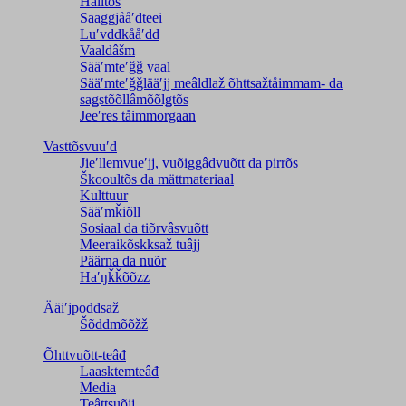
Halltõs
Saaǥǥjååʹđteei
Luʹvddkååʹdd
Vaaldâšm
Sääʹmteʹǧǧ vaal
Sääʹmteʹǧǧlääʹjj meâldlaž õhttsažtåimmam- da
saǥstõõllâmõõlǥtõs
Jeeʹres tåimmorgaan
Vasttõsvuuʹd
Jieʹllemvueʹjj, vuõiggâdvuõtt da pirrõs
Škooultõs da mättmateriaal
Kulttuur
Sääʹmǩiõll
Sosiaal da tiõrvâsvuõtt
Meeraikõskksaž tuâjj
Päärna da nuõr
Haʹŋǩǩõõzz
Ääiʹjpoddsaž
Šõddmõõžž
Õhttvuõtt-teâđ
Laasktemteâđ
Media
Teâttsuõjj