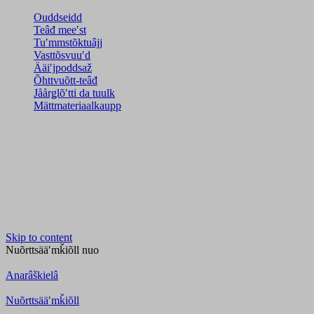
Ouddseidd
Teâđ meeʹst
Tuʹmmstõktuâjj
Vasttõsvuuʹd
Ääiʹjpoddsaž
Õhttvuõtt-teâđ
Jåårǥlõʹtti da tuulk
Mättmateriaalkaupp
Skip to content
Nuõrttsääʹmǩiõll
nuo
Anarâškielâ
Nuõrttsääʹmǩiõll