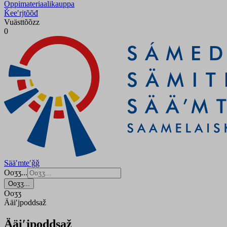
Oppimateriaalikauppa
Ǩeeʹrjtõõđ
Vuästtõõzz
0
Sääʹmteʹǧǧ
Ooʒʒ...
Ooʒʒ...
Ooʒʒ
Ääiʹjpoddsaž
Ääiʹjpoddsaž