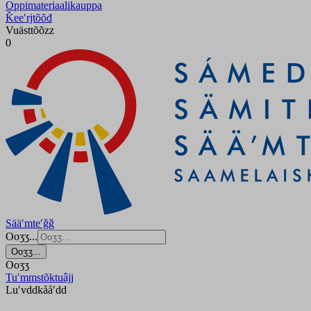
Oppimateriaalikauppa
Ǩeeʹrjtõõđ
Vuästtõõzz
0
Sääʹmteʹǧǧ
Ooʒʒ...
Ooʒʒ...
Ooʒʒ
Tuʹmmstõktuâjj
Luʹvddkååʹdd