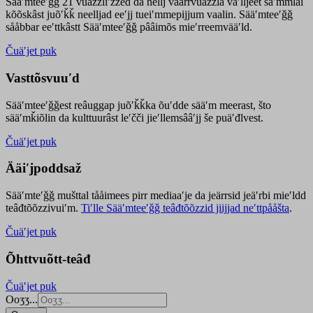
Sääʹmteeʹǧǧ 21 vuäzzliʹžžed da nellj väärrvuäzzla vaʹlljeet säʹmmlai
kõõskâst juõʹǩǩ neelljad eeʹjj tueiʹmmepijjum vaalin. Sääʹmteeʹǧǧ
sååbbar eeʹttkâstt Sääʹmteeʹǧǧ pââimõs mieʹrreemvääʹld.
Čuäʹjet puk
Vasttõsvuuʹd
Sääʹmteeʹǧǧest
reâuggap
juõʹǩǩka
õuʹdde
sääʹm meer
ast
, što
sääʹmǩiõlin da kulttuurâst leʹčči jieʹllemsââʹjj še puäʹđlvest.
Čuäʹjet puk
Ääiʹjpoddsaž
Sääʹmteʹǧǧ mušttal tååimees pirr mediaaʹje da jeärrsid jeäʹrbi mieʹldd
teâđtõõzzivuiʹm.
Tiʹlle Sääʹmteeʹǧǧ teâđtõõzzid jiijjad neʹttpååšta
.
Čuäʹjet puk
Õhttvuõtt-teâđ
Čuäʹjet puk
Ooʒʒ...