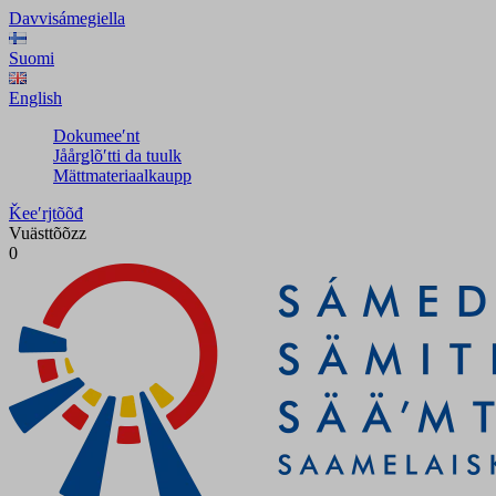
Davvisámegiella
Suomi
English
Dokumeeʹnt
Jåårǥlõʹtti da tuulk
Mättmateriaalkaupp
Ǩeeʹrjtõõđ
Vuästtõõzz
0