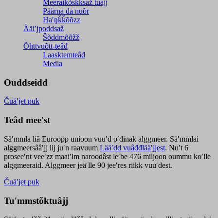
Meeraikõskksaž tuâjj
Päärna da nuõr
Haʹŋǩǩõõzz
Ääiʹjpoddsaž
Šõddmõõžž
Õhttvuõtt-teâđ
Laasktemteâđ
Media
Ouddseidd
Čuäʹjet puk
Teâđ meeʹst
Säʹmmla liâ Euroopp unioon vuuʹd oʹdinak alggmeer. Säʹmmlai
alggmeersââʹjj lij juʹn raavuum
Lääʹdd vuâđđlääʹjjest
. Nuʹt 6
proseeʹnt veeʹzz maaiʹlm naroodâst leʹbe 476 miljoon oummu koʹlle
alggmeeraid. Alggmeer jeäʹlle 90 jeeʹres riikk vuuʹdest.
Čuäʹjet puk
Tuʹmmstõktuâjj