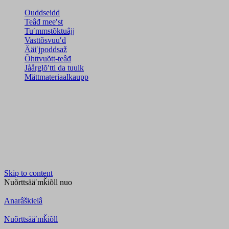
Ouddseidd
Teâđ meeʹst
Tuʹmmstõktuâjj
Vasttõsvuuʹd
Ääiʹjpoddsaž
Õhttvuõtt-teâđ
Jåårǥlõʹtti da tuulk
Mättmateriaalkaupp
Skip to content
Nuõrttsääʹmǩiõll
nuo
Anarâškielâ
Nuõrttsääʹmǩiõll