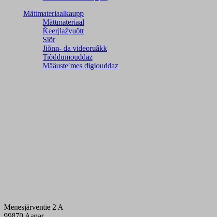
Mättmateriaalkaupp
Mättmateriaal
Ǩeerjlažvuõtt
Siõr
Jiõnn- da videoruâkk
Tiõddumouddaz
Määusteʹmes digiouddaz
Menesjärventie 2 A
99870 Aanar