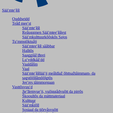
Sääʹmteʹǧǧ
Ouddseidd
Teâđ meeʹst
Sääʹmteʹǧǧ
Reâuggmen Sääʹmteeʹǧǧest
Sääʹmkulttuurkõõskõs Sajos
Tuʹmmstõktuâjj
Sääʹmteeʹǧǧ sååbbar
Halltõs
Saaǥǥjååʹđteei
Luʹvddkååʹdd
Vaaldâšm
Vaal
Sääʹmteʹǧǧlääʹjj meâldlaž õhttsažtåimmam- da
saǥstõõllâmõõlǥtõs
Jeeʹres tåimmorgaan
Vasttõsvuuʹd
Jieʹllemvueʹjj, vuõiggâdvuõtt da pirrõs
Škooultõs da mättmateriaal
Kulttuur
Sääʹmǩiõll
Sosiaal da tiõrvâsvuõtt