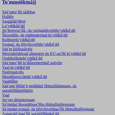
Tuʹmmstõktuâjj
Sääʹmteeʹǧǧ sååbbar
Halltõs
Saaǥǥjååʹđteei
Luʹvddkååʹdd
Jieʹllemvueʹǩǩ- da vuõiggâdvuõtt­luʹvddkåʹdd
Škooultõs- da mättmateriaal-luʹvddkåʹdd
Kulttuurluʹvddkåʹdd
Sosiaal- da tiõrvâsvuõttluʹvddkåʹdd
Sääʹm ǩiõllsuåvtõs
Meeraikõskksaž alggmeer da EU-aaʹšši luʹvddkåʹdd
Ouddpeâmmluʹvddkåʹdd
Sääʹmteeʹǧǧ tuʹtǩǩeemeettlaž suåvtõs
Vaal-luʹvddkåʹdd
Nuõrisuåvtõs
Muuttâsooccâmluʹvddkåʹdd
Vaaldâšm
Sääʹmteʹǧǧlääʹjj meâldlaž õhttsažtåimmam- da
saǥstõõllâmõõlǥtõs
Vaal
Jeeʹres tåimmorgaan
Säʹmmlai škooultõsaaʹššin õhttsažtuâjjorgaan
Säʹmmlai sosiaal- da tiõrvâsvuõttaaʹšši õhttsažtuâjjorgaan
Aanarsääʹmaaʹšši saǥstõõllâmkåʹdd