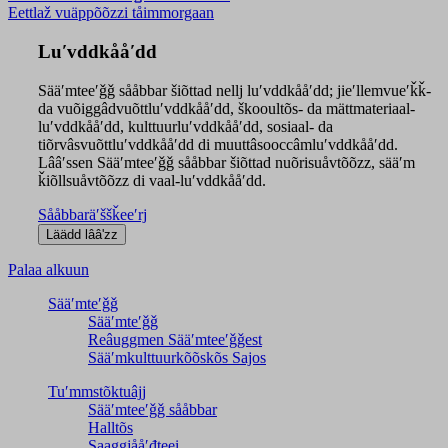
Eettlaž vuäppõõzzi tåimmorgaan
Luʹvddkååʹdd
Sääʹmteeʹǧǧ sååbbar šiõttad nellj luʹvddkååʹdd; jieʹllemvueʹǩǩ-
da vuõiggâdvuõttluʹvddkååʹdd, škooultõs- da mättmateriaal-
luʹvddkååʹdd, kulttuurluʹvddkååʹdd, sosiaal- da
tiõrvâsvuõttluʹvddkååʹdd di muuttâsooccâmluʹvddkååʹdd.
Lââʹssen Sääʹmteeʹǧǧ sååbbar šiõttad nuõrisuåvtõõzz, sääʹm
ǩiõllsuåvtõõzz di vaal-luʹvddkååʹdd.
Sååbbaräʹššǩeeʹrj
Palaa alkuun
Sääʹmteʹǧǧ
Sääʹmteʹǧǧ
Reâuggmen Sääʹmteeʹǧǧest
Sääʹmkulttuurkõõskõs Sajos
Tuʹmmstõktuâjj
Sääʹmteeʹǧǧ sååbbar
Halltõs
Saaǥǥjååʹđteei