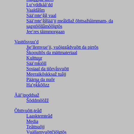
Luʹvddkååʹdd
Vaaldâšm
Sääʹmteʹǧǧ vaal
Sääʹmteʹǧǧlääʹjj meâldlaž õhttsažtåimmam- da
saǥstõõllâmõõlǥtõs
Jeeʹres tåimmorgaan
Vasttõsvuuʹd
Jieʹllemvueʹjj, vuõiggâdvuõtt da pirrõs
Škooultõs da mättmateriaal
Kulttuur
Sääʹmǩiõll
Sosiaal da tiõrvâsvuõtt
Meeraikõskksaž tuâjj
Päärna da nuõr
Haʹŋǩǩõõzz
Ääiʹjpoddsaž
Šõddmõõžž
Õhttvuõtt-teâđ
Laasktemteâđ
Media
Teâttsuõjj
Vuällamvuõttčiõlǥtõs