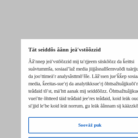
Tät seiddõs âânn jeäʹvstõõzzid
Ââʹnnep jeäʹvstõõzzid mij taʹrjjeem siiskõõzz da ǩeittsi
suåvtummša, sosiaalʼlaž media jiijjâsnallšemvuõđi tuärj
da jooʹttimeäʹr analysâsttmõʹšše. Lââʹssen jueʹǩǩep sosia
media, ǩeeitas-sueʹrj da analytikksueʹrj õhttsažtuâjjkuõiʹ
teâđaid tõʹst, mäʹhtt aanak mij seiddõõzz. Õhttsažtuâjjku
vueiʹtte õhtteed täid teâđaid jeeʹres teâđaid, koid leäk o
siʹjjid leʹbe koid leät norrum, ǥu leäk âânnam sij kääzzk
Soovâž puk