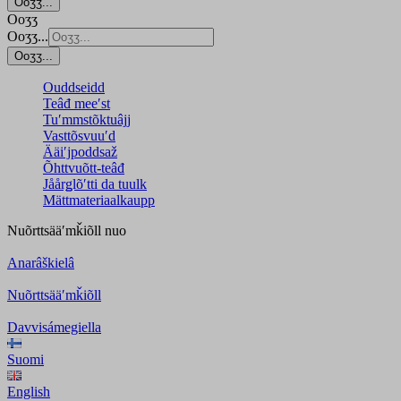
Ooʒʒ...
Ooʒʒ
Ooʒʒ...
Ooʒʒ...
Ouddseidd
Teâđ meeʹst
Tuʹmmstõktuâjj
Vasttõsvuuʹd
Ääiʹjpoddsaž
Õhttvuõtt-teâđ
Jåårǥlõʹtti da tuulk
Mättmateriaalkaupp
Nuõrttsääʹmǩiõll
nuo
Anarâškielâ
Nuõrttsääʹmǩiõll
Davvisámegiella
Suomi
English