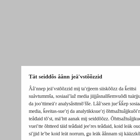
Tät seiddõs âânn jeäʹvstõõzzid
Ââʹnnep jeäʹvstõõzzid mij taʹrjjeem siiskõõzz da ǩeittsi
suåvtummša, sosiaalʼlaž media jiijjâsnallšemvuõđi tuärj
da jooʹttimeäʹr analysâsttmõʹšše. Lââʹssen jueʹǩǩep sosia
media, ǩeeitas-sueʹrj da analytikksueʹrj õhttsažtuâjjkuõiʹ
teâđaid tõʹst, mäʹhtt aanak mij seiddõõzz. Õhttsažtuâjjku
vueiʹtte õhtteed täid teâđaid jeeʹres teâđaid, koid leäk o
siʹjjid leʹbe koid leät norrum, ǥu leäk âânnam sij kääzzk