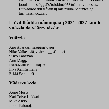
vueiʹtlvaž Lääʹddjânnam säʹmmlai ǩiõlʼlaž da vooudlaž
jooukid da šiõǥǥ äʹšštobddmõõžž tuåimmvuuʹdstes.
Luʹvddkooʹddi tuâjain lij mieʹrruum Sääʹmteeʹǧǧ
tuâjjriâššmõõžžâst.
Luʹvddkådda tuåimmpââʹj 2024–2027 kuulli
vuäzzla da väärrvuäzzla:
Vuäzzla
Anu Avaskari, saaǥǥjååʹđteei
Niko Valkeapää, väärrsaaǥǥjååʹđteei
Sisko Länsman
Anu Magga
Iisko-Matti Näkkäläjärvi
Inka Kangasniemi
Erkki Feodoroff
Väärrvuäzzla
Aune Musta
Kari Toivo Lukkari
Mika Aikio
Jukka Palonoja