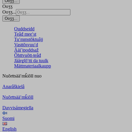
Ooʒʒ...
Ooʒʒ
Ooʒʒ...
Ooʒʒ...
Ouddseidd
Teâđ meeʹst
Tuʹmmstõktuâjj
Vasttõsvuuʹd
Ääiʹjpoddsaž
Õhttvuõtt-teâđ
Jåårǥlõʹtti da tuulk
Mättmateriaalkaupp
Nuõrttsääʹmǩiõll
nuo
Anarâškielâ
Nuõrttsääʹmǩiõll
Davvisámegiella
Suomi
English