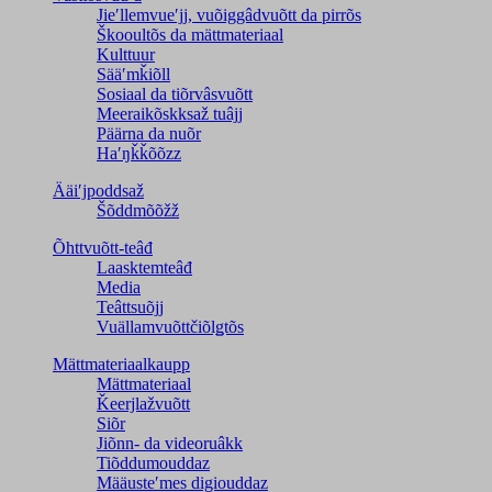
Jieʹllemvueʹjj, vuõiggâdvuõtt da pirrõs
Škooultõs da mättmateriaal
Kulttuur
Sääʹmǩiõll
Sosiaal da tiõrvâsvuõtt
Meeraikõskksaž tuâjj
Päärna da nuõr
Haʹŋǩǩõõzz
Ääiʹjpoddsaž
Šõddmõõžž
Õhttvuõtt-teâđ
Laasktemteâđ
Media
Teâttsuõjj
Vuällamvuõttčiõlǥtõs
Mättmateriaalkaupp
Mättmateriaal
Ǩeerjlažvuõtt
Siõr
Jiõnn- da videoruâkk
Tiõddumouddaz
Määusteʹmes digiouddaz