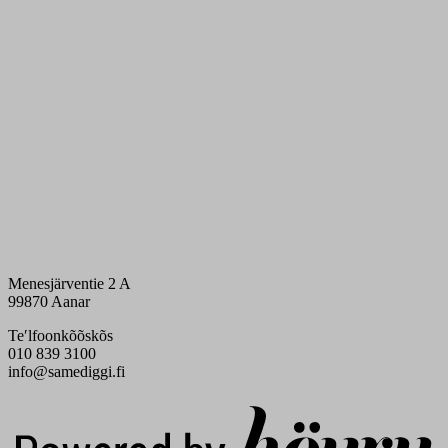
Menesjärventie 2 A
99870 Aanar
Teʹlfoonkõõskõs
010 839 3100
info@samediggi.fi
Digi- ja mainostoimisto Höyry Rovaniemi ja Oulu