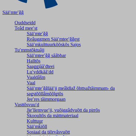
Sääʹmteʹǧǧ
Ouddseidd
Teâđ meeʹst
Sääʹmteʹǧǧ
Reâuggmen Sääʹmteeʹǧǧest
Sääʹmkulttuurkõõskõs Sajos
Tuʹmmstõktuâjj
Sääʹmteeʹǧǧ sååbbar
Halltõs
Saaǥǥjååʹđteei
Luʹvddkååʹdd
Vaaldâšm
Vaal
Sääʹmteʹǧǧlääʹjj meâldlaž õhttsažtåimmam- da
saǥstõõllâmõõlǥtõs
Jeeʹres tåimmorgaan
Vasttõsvuuʹd
Jieʹllemvueʹjj, vuõiggâdvuõtt da pirrõs
Škooultõs da mättmateriaal
Kulttuur
Sääʹmǩiõll
Sosiaal da tiõrvâsvuõtt