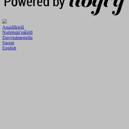
Anarâškielâ
Nuõrttsääʹmǩiõll
Davvisámegiella
Suomi
English