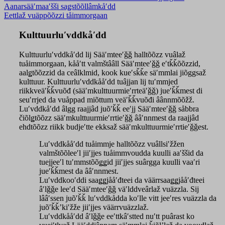
Aanarsääʹmaaʹšši saǥstõõllâmkåʹdd
Eettlaž vuäppõõzzi tåimmorgaan
Kulttuurluʹvddkåʹdd
Kulttuurluʹvddkåʹdd lij Sääʹmteeʹǧǧ halltõõzz vuâlaž
tuåimmorgaan, kååʹtt valmštââll Sääʹmteeʹǧǧ eʹtǩǩõõzzid,
aalǥtõõzzid da ceâlklmid, kook kueʹsǩǩe säʹmmlai jiõggsaž
kulttuur. Kulttuurluʹvddkååʹdd tuâjjan lij tuʹmmjed
riikkveäʹǩǩvuõđ (sääʹmkulttuurmieʹrrteäʹǧǧ) jueʹǩǩmest di
seuʹrrjed da vuåppad miõttum veäʹǩǩvuõđi âânnmõõžž.
Luʹvddkåʹdd âlgg raajjâd juõʹǩǩ eeʹjj Sääʹmteeʹǧǧ såbbra
čiõlǥtõõzz sääʹmkulttuurmieʹrrtieʹǧǧ ââʹnnmest da raajjâd
ehdtõõzz riikk budjeʹtte ekksaž sääʹmkulttuurmieʹrrtieʹǧǧest.
Luʹvddkååʹdd tuåimmje halltõõzz vuâllsiʹžžen
valmštõõleeʹl jiiʹjjes tuåimmvoudda kuulli aaʹššid da
tuejjeeʹl tuʹmmstõõǥǥid jiiʹjjes suârgga kuulli vaaʹri
jueʹǩǩmest da ââʹnnmest.
Luʹvddkooʹddi saaǥǥjååʹđteei da väärrsaaǥǥjååʹđteei
âʹlǧǧe leeʹd Sääʹmteeʹǧǧ väʹlddveârlaž vuäzzla. Sij
lââʹssen juõʹǩǩ luʹvddkådda koʹlle vitt jeeʹres vuäzzla da
juõʹǩǩʼkiʹžže jiiʹjjes väärrvuäzzlaž.
Luʹvddkååʹdd âʹlǧǧe eeʹttkâʹstted nuʹtt puârast ko