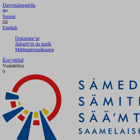
Davvisámegiella
Suomi
English
Dokumeeʹnt
Jåårǥlõʹtti da tuulk
Mättmateriaalkaupp
Ǩeeʹrjtõõđ
Vuästtõõzz
0