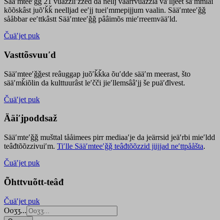
Sääʹmteeʹǧǧ 21 vuäzzliʹžžed da nellj väärrvuäzzla vaʹlljeet säʹmmlai
kõõskâst juõʹǩǩ neelljad eeʹjj tueiʹmmepijjum vaalin. Sääʹmteeʹǧǧ
sååbbar eeʹttkâstt Sääʹmteeʹǧǧ pââimõs mieʹrreemvääʹld.
Čuäʹjet puk
Vasttõsvuuʹd
Sääʹmteeʹǧǧest
reâuggap
juõʹǩǩka
õuʹdde
sääʹm meer
ast
, što
sääʹmǩiõlin da kulttuurâst leʹčči jieʹllemsââʹjj še puäʹđlvest.
Čuäʹjet puk
Ääiʹjpoddsaž
Sääʹmteʹǧǧ mušttal tååimees pirr mediaaʹje da jeärrsid jeäʹrbi mieʹldd
teâđtõõzzivuiʹm.
Tiʹlle Sääʹmteeʹǧǧ teâđtõõzzid jiijjad neʹttpååšta
.
Čuäʹjet puk
Õhttvuõtt-teâđ
Čuäʹjet puk
Ooʒʒ...