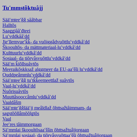
Tuʹmmstõktuâjj
Sääʹmteeʹǧǧ sååbbar
Halltõs
Saaǥǥjååʹđteei
Luʹvddkååʹdd
Jieʹllemvueʹǩǩ- da vuõiggâdvuõtt­luʹvddkåʹdd
Škooultõs- da mättmateriaal-luʹvddkåʹdd
Kulttuurluʹvddkåʹdd
Sosiaal- da tiõrvâsvuõttluʹvddkåʹdd
Sääʹm ǩiõllsuåvtõs
Meeraikõskksaž alggmeer da EU-aaʹšši luʹvddkåʹdd
Ouddpeâmmluʹvddkåʹdd
Sääʹmteeʹǧǧ tuʹtǩǩeemeettlaž suåvtõs
Vaal-luʹvddkåʹdd
Nuõrisuåvtõs
Muuttâsooccâmluʹvddkåʹdd
Vaaldâšm
Sääʹmteʹǧǧlääʹjj meâldlaž õhttsažtåimmam- da
saǥstõõllâmõõlǥtõs
Vaal
Jeeʹres tåimmorgaan
Säʹmmlai škooultõsaaʹššin õhttsažtuâjjorgaan
Säʹmmlai sosiaal- da tiõrvâsvuõttaaʹšši õhttsažtuâjjorgaan