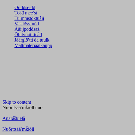
Ouddseidd
Teâđ meeʹst
Tuʹmmstõktuâjj
Vasttõsvuuʹd
Ääiʹjpoddsaž
Õhttvuõtt-teâđ
Jåårǥlõʹtti da tuulk
Mättmateriaalkaupp
Skip to content
Nuõrttsääʹmǩiõll
nuo
Anarâškielâ
Nuõrttsääʹmǩiõll