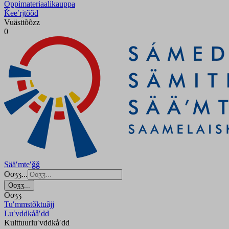
Oppimateriaalikauppa
Ǩeeʹrjtõõđ
Vuästtõõzz
0
Sääʹmteʹǧǧ
Ooʒʒ...
Ooʒʒ...
Ooʒʒ
Tuʹmmstõktuâjj
Luʹvddkååʹdd
Kulttuurluʹvddkåʹdd