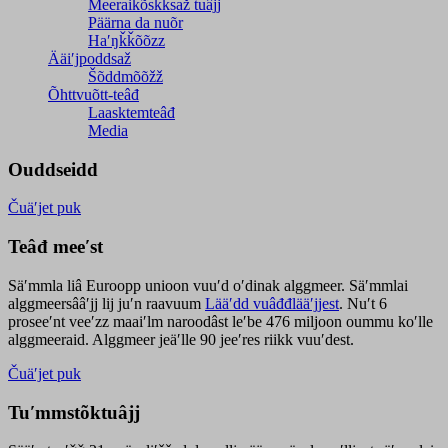
Meeraikõskksaž tuâjj
Päärna da nuõr
Haʹŋǩǩõõzz
Ääiʹjpoddsaž
Šõddmõõžž
Õhttvuõtt-teâđ
Laasktemteâđ
Media
Ouddseidd
Čuäʹjet puk
Teâđ meeʹst
Säʹmmla liâ Euroopp unioon vuuʹd oʹdinak alggmeer. Säʹmmlai
alggmeersââʹjj lij juʹn raavuum
Lääʹdd vuâđđlääʹjjest
. Nuʹt 6
proseeʹnt veeʹzz maaiʹlm naroodâst leʹbe 476 miljoon oummu koʹlle
alggmeeraid. Alggmeer jeäʹlle 90 jeeʹres riikk vuuʹdest.
Čuäʹjet puk
Tuʹmmstõktuâjj