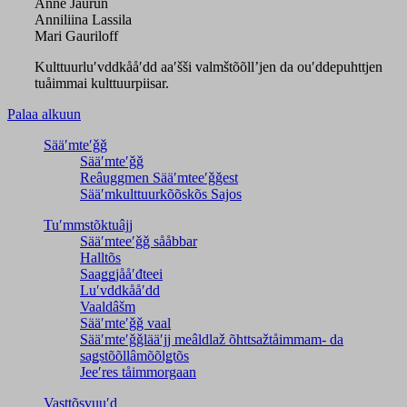
Anne Jaurun
Anniliina Lassila
Mari Gauriloff
Kulttuurluʹvddkååʹdd aaʹšši valmštõõllʼjen da ouʹddepuhttjen
tuåimmai kulttuurpiisar.
Palaa alkuun
Sääʹmteʹǧǧ
Sääʹmteʹǧǧ
Reâuggmen Sääʹmteeʹǧǧest
Sääʹmkulttuurkõõskõs Sajos
Tuʹmmstõktuâjj
Sääʹmteeʹǧǧ sååbbar
Halltõs
Saaǥǥjååʹđteei
Luʹvddkååʹdd
Vaaldâšm
Sääʹmteʹǧǧ vaal
Sääʹmteʹǧǧlääʹjj meâldlaž õhttsažtåimmam- da
saǥstõõllâmõõlǥtõs
Jeeʹres tåimmorgaan
Vasttõsvuuʹd