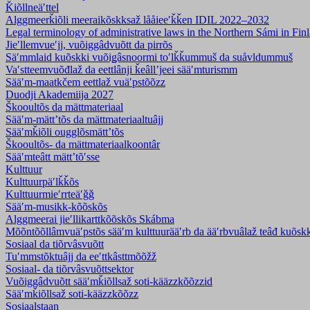
Ǩiõllneäʹttel
Alggmeerǩiõli meeraikõskksaž lååieeʹǩǩen IDIL 2022–2032
Legal terminology of administrative laws in the Northern Sámi in F
Jieʹllemvueʹjj, vuõiggâdvuõtt da pirrõs
Säʹmmlaid kuõskki vuõiǥâsnoormi toʹlǩǩummuš da suåvldummuš
Vaʹstteemvuõđlaž da eettlânji ǩeâllʼjeei sääʹmturismm
Sääʹm-maatkčem eettlaž vuäʹpstõõzz
Duodji Akademiija 2027
Škooultõs da mättmateriaal
Sääʹm-mättʼtõs da mättmateriaaltuâjj
Sääʹmǩiõli ougglõsmättʼtõs
Škooultõs- da mättmateriaalkoontâr
Sääʹmteâtt mättʼtõʹsse
Kulttuur
Kulttuurpäʹlǩǩõs
Kulttuurmieʹrrteäʹǧǧ
Sääʹm-musikk-kõõskõs
Alggmeerai jieʹllikarttkõõskõs Skábma
Mõõntõõllâmvuäʹpstõs sääʹm kulttuurääʹrb da ääʹrbvuâlaž teâđ kuõsk
Sosiaal da tiõrvâsvuõtt
Tuʹmmstõktuâjj da eeʹttkâsttmõõžž
Sosiaal- da tiõrvâsvuõttsektor
Vuõiggâdvuõtt sääʹmǩiõllsaž soti-kääzzkõõzzid
Sääʹmǩiõllsaž soti-kääzzkõõzz
Sosiaalstaan