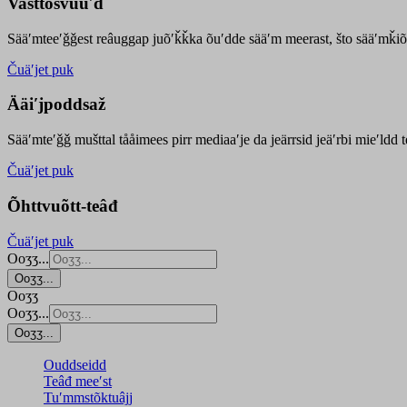
Vasttõsvuuʹd
Sääʹmteeʹǧǧest
reâuggap
juõʹǩǩka
õuʹdde
sääʹm meer
ast
, što sääʹmǩiõ
Čuäʹjet puk
Ääiʹjpoddsaž
Sääʹmteʹǧǧ mušttal tååimees pirr mediaaʹje da jeärrsid jeäʹrbi mieʹldd
Čuäʹjet puk
Õhttvuõtt-teâđ
Čuäʹjet puk
Ooʒʒ...
Ooʒʒ...
Ooʒʒ
Ooʒʒ...
Ooʒʒ...
Ouddseidd
Teâđ meeʹst
Tuʹmmstõktuâjj