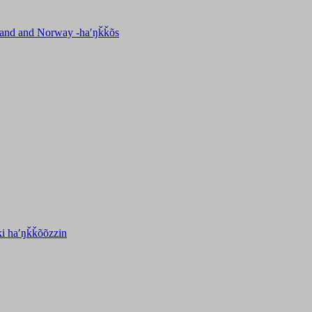
inland and Norway -haʹŋǩǩõs
ki haʹŋǩǩõõzzin