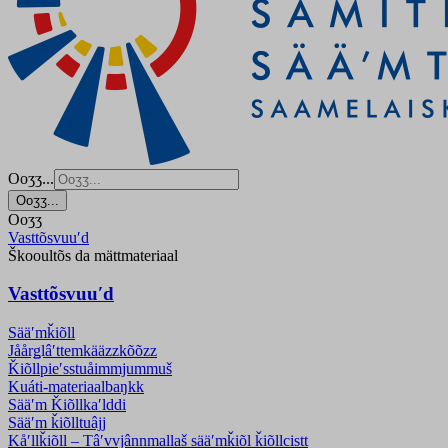
Ooʒʒ...
Ooʒʒ...
Ooʒʒ
Vasttõsvuuʹd
Škooultõs da mättmateriaal
Vasttõsvuuʹd
Sääʹmǩiõll
Jåårǥlâʹttemkääzzkõõzz
Ǩiõllpieʹss­tuåimmjummuš
Kuáti-materiaalbaŋkk
Sääʹm Ǩiõllkaʹlddi
Sääʹm ǩiõlltuâjj
Kåʹllǩiõll – Tâʹvvjânnmallaš sääʹmǩiõl ǩiõllcistt