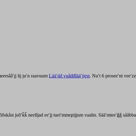
ersââʹjj lij juʹn raavuum
Lääʹdd vuâđđlääʹjjest
. Nuʹt 6 proseeʹnt veeʹ
kõõskâst juõʹǩǩ neelljad eeʹjj tueiʹmmepijjum vaalin. Sääʹmteeʹǧǧ sååbb