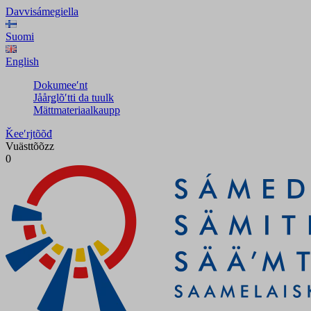
Davvisámegiella
Suomi
English
Dokumeeʹnt
Jåårǥlõʹtti da tuulk
Mättmateriaalkaupp
Ǩeeʹrjtõõđ
Vuästtõõzz
0