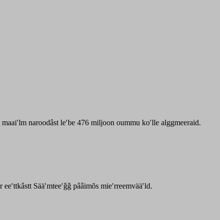
zz maaiʹlm naroodâst leʹbe 476 miljoon oummu koʹlle alggmeeraid.
ar eeʹttkâstt Sääʹmteeʹǧǧ pââimõs mieʹrreemvääʹld.