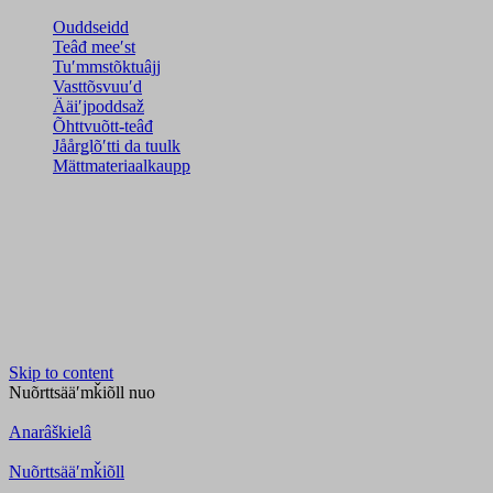
Ouddseidd
Teâđ meeʹst
Tuʹmmstõktuâjj
Vasttõsvuuʹd
Ääiʹjpoddsaž
Õhttvuõtt-teâđ
Jåårǥlõʹtti da tuulk
Mättmateriaalkaupp
Skip to content
Nuõrttsääʹmǩiõll
nuo
Anarâškielâ
Nuõrttsääʹmǩiõll