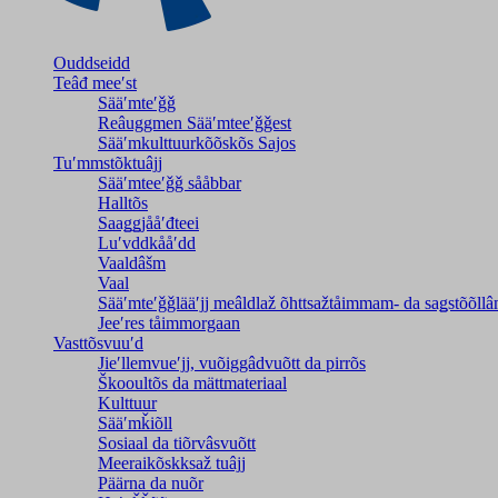
Ouddseidd
Teâđ meeʹst
Sääʹmteʹǧǧ
Reâuggmen Sääʹmteeʹǧǧest
Sääʹmkulttuurkõõskõs Sajos
Tuʹmmstõktuâjj
Sääʹmteeʹǧǧ sååbbar
Halltõs
Saaǥǥjååʹđteei
Luʹvddkååʹdd
Vaaldâšm
Vaal
Sääʹmteʹǧǧlääʹjj meâldlaž õhttsažtåimmam- da saǥstõõll
Jeeʹres tåimmorgaan
Vasttõsvuuʹd
Jieʹllemvueʹjj, vuõiggâdvuõtt da pirrõs
Škooultõs da mättmateriaal
Kulttuur
Sääʹmǩiõll
Sosiaal da tiõrvâsvuõtt
Meeraikõskksaž tuâjj
Päärna da nuõr