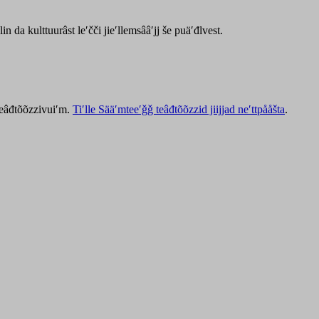
lin da kulttuurâst leʹčči jieʹllemsââʹjj še puäʹđlvest.
 teâđtõõzzivuiʹm.
Tiʹlle Sääʹmteeʹǧǧ teâđtõõzzid jiijjad neʹttpååšta
.