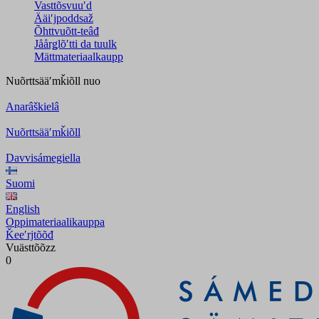
Vasttõsvuuʹd
Ääiʹjpoddsaž
Õhttvuõtt-teâđ
Jåårǥlõʹtti da tuulk
Mättmateriaalkaupp
Nuõrttsääʹmǩiõll
nuo
Anarâškielâ
Nuõrttsääʹmǩiõll
Davvisámegiella
Suomi
English
Oppimateriaalikauppa
Ǩeeʹrjtõõđ
Vuästtõõzz
0