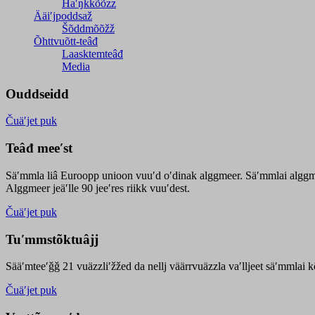
Haʹŋǩǩõõzz
Ääiʹjpoddsaž
Šõddmõõžž
Õhttvuõtt-teâđ
Laasktemteâđ
Media
Ouddseidd
Čuäʹjet puk
Teâđ meeʹst
Säʹmmla liâ Euroopp unioon vuuʹd oʹdinak alggmeer. Säʹmmlai alggme
Alggmeer jeäʹlle 90 jeeʹres riikk vuuʹdest.
Čuäʹjet puk
Tuʹmmstõktuâjj
Sääʹmteeʹǧǧ 21 vuäzzliʹžžed da nellj väärrvuäzzla vaʹlljeet säʹmmlai 
Čuäʹjet puk