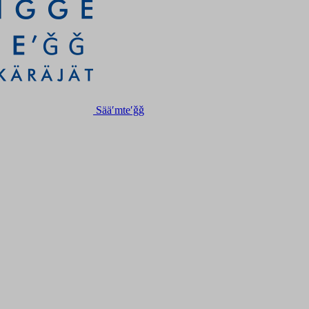
Sääʹmteʹǧǧ