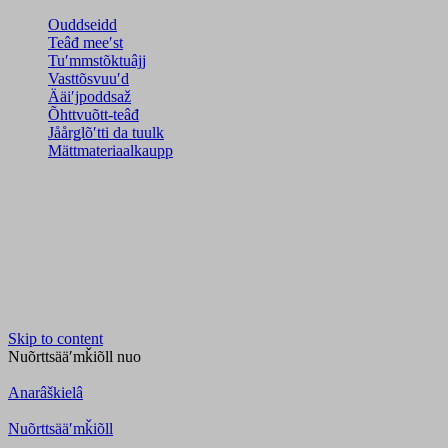
Ouddseidd
Teâđ meeʹst
Tuʹmmstõktuâjj
Vasttõsvuuʹd
Ääiʹjpoddsaž
Õhttvuõtt-teâđ
Jåårǥlõʹtti da tuulk
Mättmateriaalkaupp
Skip to content
Nuõrttsääʹmǩiõll
nuo
Anarâškielâ
Nuõrttsääʹmǩiõll