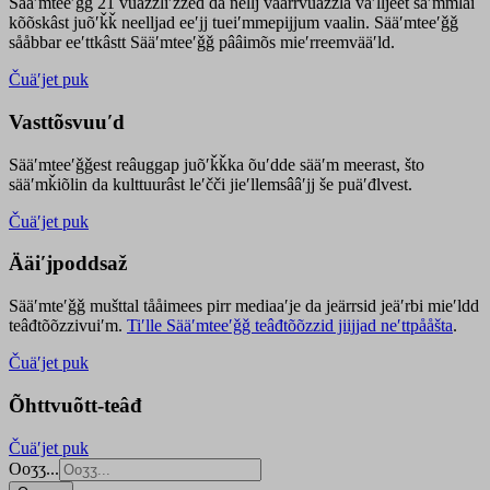
Sääʹmteeʹǧǧ 21 vuäzzliʹžžed da nellj väärrvuäzzla vaʹlljeet säʹmmlai
kõõskâst juõʹǩǩ neelljad eeʹjj tueiʹmmepijjum vaalin. Sääʹmteeʹǧǧ
sååbbar eeʹttkâstt Sääʹmteeʹǧǧ pââimõs mieʹrreemvääʹld.
Čuäʹjet puk
Vasttõsvuuʹd
Sääʹmteeʹǧǧest
reâuggap
juõʹǩǩka
õuʹdde
sääʹm meer
ast
, što
sääʹmǩiõlin da kulttuurâst leʹčči jieʹllemsââʹjj še puäʹđlvest.
Čuäʹjet puk
Ääiʹjpoddsaž
Sääʹmteʹǧǧ mušttal tååimees pirr mediaaʹje da jeärrsid jeäʹrbi mieʹldd
teâđtõõzzivuiʹm.
Tiʹlle Sääʹmteeʹǧǧ teâđtõõzzid jiijjad neʹttpååšta
.
Čuäʹjet puk
Õhttvuõtt-teâđ
Čuäʹjet puk
Ooʒʒ...