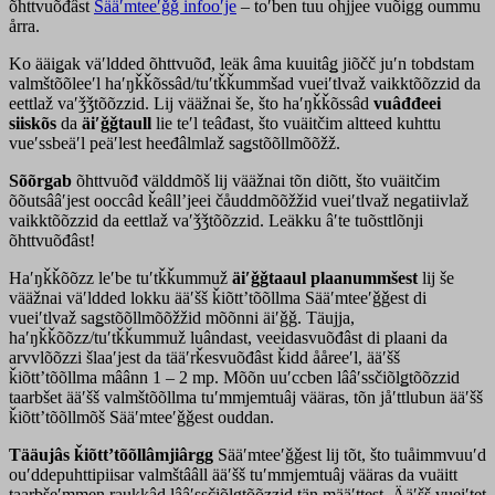
õhttvuõđâst
Sääʹmteeʹǧǧ infooʹje
– toʹben tuu ohjjee vuõigg oummu
årra.
Ko ääiǥak väʹldded õhttvuõđ, leäk âma kuuitâǥ jiõčč juʹn tobdstam
valmštõõleeʹl haʹŋǩǩõssâd/tuʹtǩǩummšad vueiʹtlvaž vaikktõõzzid da
eettlaž vaʹǯǯtõõzzid. Lij vääžnai še, što haʹŋǩǩõssâd
vuâđđeei
siiskõs
da
äiʹǧǧtaull
lie teʹl teâđast, što vuäitčim altteed kuhttu
vueʹssbeäʹl peäʹlest heeđâlmlaž saǥstõõllmõõžž.
Sõõrǥab
õhttvuõđ välddmõš lij vääžnai tõn diõtt, što vuäitčim
õõutsââʹjest ooccâd ǩeâllʼjeei čåuddmõõžžid vueiʹtlvaž negatiivlaž
vaikktõõzzid da eettlaž vaʹǯǯtõõzzid. Leäkku âʹte tuõsttlõnji
õhttvuõđâst!
Haʹŋǩǩõõzz leʹbe tuʹtǩǩummuž
äiʹǧǧtaaul
plaanummšest
lij še
vääžnai väʹldded lokku ääʹšš ǩiõttʼtõõllma Sääʹmteeʹǧǧest di
vueiʹtlvaž saǥstõõllmõõžžid mõõnni äiʹǧǧ. Täujja,
haʹŋǩǩõõzz/tuʹtǩǩummuž luândast, veeidasvuõđâst di plaani da
arvvlõõzzi šlaaʹjest da tääʹrǩesvuõđâst ǩidd ååreeʹl, ääʹšš
ǩiõttʼtõõllma mâânn 1 – 2 mp. Mõõn uuʹccben lââʹssčiõlǥtõõzzid
taarbšet ääʹšš valmštõõllma tuʹmmjemtuâj vääras, tõn jåʹttlubun ääʹšš
ǩiõttʼtõõllmõš Sääʹmteeʹǧǧest ouddan.
Tääujâs ǩiõttʼtõõllâmjiârgg
Sääʹmteeʹǧǧest lij tõt, što tuåimmvuuʹd
ouʹddepuhttipiisar valmštââll ääʹšš tuʹmmjemtuâj vääras da vuäitt
taarbšeʹmmen raukkâd lââʹssčiõlǥtõõzzid tän määʹttest. Ääʹšš vueiʹtet