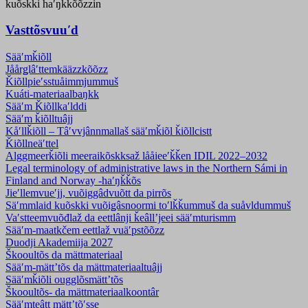
kuõskki haʹŋǩǩõõzzin
Vasttõsvuuʹd
Sääʹmǩiõll
Jåårǥlâʹttemkääzzkõõzz
Ǩiõllpieʹss­tuåimmjummuš
Kuáti-materiaalbaŋkk
Sääʹm Ǩiõllkaʹlddi
Sääʹm ǩiõlltuâjj
Kåʹllǩiõll – Tâʹvvjânnmallaš sääʹmǩiõl ǩiõllcistt
Ǩiõllneäʹttel
Alggmeerǩiõli meeraikõskksaž lååieeʹǩǩen IDIL 2022–2032
Legal terminology of administrative laws in the Northern Sámi in
Finland and Norway -haʹŋǩǩõs
Jieʹllemvueʹjj, vuõiggâdvuõtt da pirrõs
Säʹmmlaid kuõskki vuõiǥâsnoormi toʹlǩǩummuš da suåvldummuš
Vaʹstteemvuõđlaž da eettlânji ǩeâllʼjeei sääʹmturismm
Sääʹm-maatkčem eettlaž vuäʹpstõõzz
Duodji Akademiija 2027
Škooultõs da mättmateriaal
Sääʹm-mättʼtõs da mättmateriaaltuâjj
Sääʹmǩiõli ougglõsmättʼtõs
Škooultõs- da mättmateriaalkoontâr
Sääʹmteâtt mättʼtõʹsse