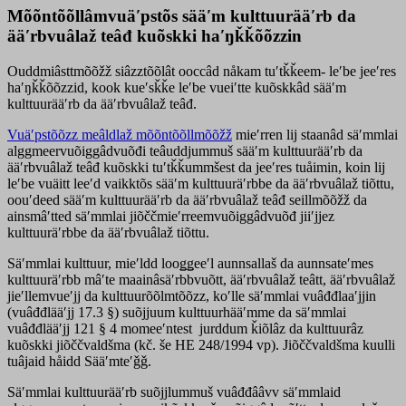
Mõõntõõllâmvuäʹpstõs sääʹm kulttuurääʹrb da
ääʹrbvuâlaž teâđ kuõskki haʹŋǩǩõõzzin
Ouddmiâsttmõõžž siâzztõõlât ooccâd nåkam tuʹtǩǩeem- leʹbe jeeʹres
haʹŋǩǩõõzzid, kook kueʹsǩǩe leʹbe vueiʹtte kuõskkâd sääʹm
kulttuurääʹrb da ääʹrbvuâlaž teâđ.
Vuäʹpstõõzz meâldlaž mõõntõõllmõõžž
mieʹrren lij staanâd säʹmmlai
alggmeervuõiggâdvuõđi teâuddjummuš sääʹm kulttuurääʹrb da
ääʹrbvuâlaž teâđ kuõskki tuʹtǩǩummšest da jeeʹres tuåimin, koin lij
leʹbe vuäitt leeʹd vaikktõs sääʹm kulttuuräʹrbbe da ääʹrbvuâlaž tiõttu,
oouʹdeed sääʹm kulttuurääʹrb da ääʹrbvuâlaž teâđ seillmõõžž da
ainsmâʹtted säʹmmlai jiõččmieʹrreemvuõiggâdvuõđ jiiʹjjez
kulttuuräʹrbbe da ääʹrbvuâlaž tiõttu.
Säʹmmlai kulttuur, mieʹldd looǥǥeeʹl aunnsallaš da aunnsateʹmes
kulttuuräʹrbb mâʹte maainâsäʹrbbvuõtt, ääʹrbvuâlaž teâtt, ääʹrbvuâlaž
jieʹllemvueʹjj da kulttuurõõlmtõõzz, koʹlle säʹmmlai vuâđđlaaʹjjin
(vuâđđlääʹjj 17.3 §) suõjjuum kulttuurhääʹmme da säʹmmlai
vuâđđlääʹjj 121 § 4 momeeʹntest jurddum ǩiõlâz da kulttuurâz
kuõskki jiõččvaldšma (kč. še HE 248/1994 vp). Jiõččvaldšma kuulli
tuâjaid håidd Sääʹmteʹǧǧ.
Säʹmmlai kulttuurääʹrb suõjjlummuš vuâđđââvv säʹmmlaid