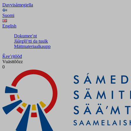
Davvisámegiella
Suomi
English
Dokumeeʹnt
Jåårǥlõʹtti da tuulk
Mättmateriaalkaupp
Ǩeeʹrjtõõđ
Vuästtõõzz
0