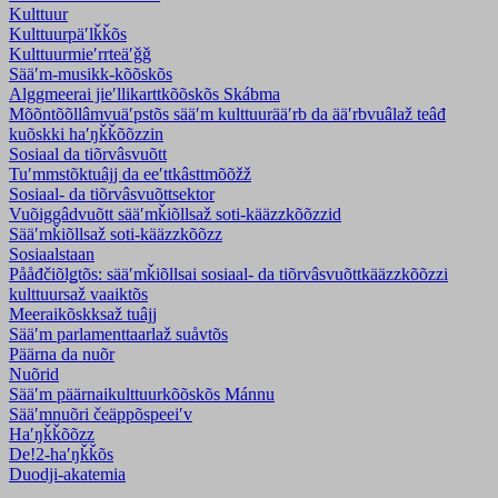
Kulttuur
Kulttuurpäʹlǩǩõs
Kulttuurmieʹrrteäʹǧǧ
Sääʹm-musikk-kõõskõs
Alggmeerai jieʹllikarttkõõskõs Skábma
Mõõntõõllâmvuäʹpstõs sääʹm kulttuurääʹrb da ääʹrbvuâlaž teâđ
kuõskki haʹŋǩǩõõzzin
Sosiaal da tiõrvâsvuõtt
Tuʹmmstõktuâjj da eeʹttkâsttmõõžž
Sosiaal- da tiõrvâsvuõttsektor
Vuõiggâdvuõtt sääʹmǩiõllsaž soti-kääzzkõõzzid
Sääʹmǩiõllsaž soti-kääzzkõõzz
Sosiaalstaan
Pååđčiõlǥtõs: sääʹmǩiõllsai sosiaal- da tiõrvâsvuõttkääzzkõõzzi
kulttuursaž vaaiktõs
Meeraikõskksaž tuâjj
Sääʹm parlamenttaarlaž suåvtõs
Päärna da nuõr
Nuõrid
Sääʹm päärnaikulttuurkõõskõs Mánnu
Sääʹmnuõri čeäppõspeeiʹv
Haʹŋǩǩõõzz
De!2-haʹŋǩǩõs
Duodji-akatemia