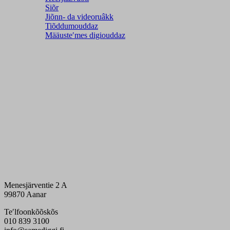
Siõr
Jiõnn- da videoruâkk
Tiõddumouddaz
Määusteʹmes digiouddaz
Menesjärventie 2 A
99870 Aanar
Teʹlfoonkõõskõs
010 839 3100