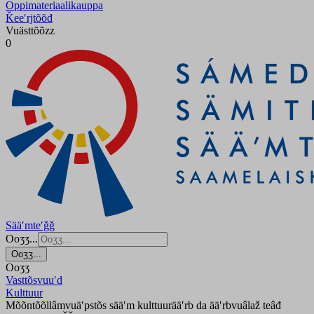
Oppimateriaalikauppa
Ǩeeʹrjtõõđ
Vuästtõõzz
0
Sääʹmteʹǧǧ
Ooʒʒ...
Ooʒʒ...
Ooʒʒ
Vasttõsvuuʹd
Kulttuur
Mõõntõõllâmvuäʹpstõs sääʹm kulttuurääʹrb da ääʹrbvuâlaž teâđ