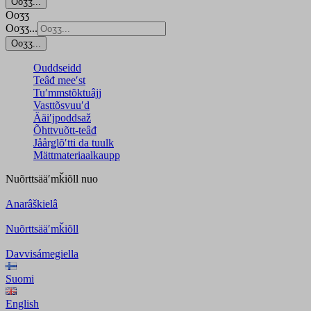
Ooʒʒ...
Ooʒʒ
Ooʒʒ...
Ooʒʒ...
Ouddseidd
Teâđ meeʹst
Tuʹmmstõktuâjj
Vasttõsvuuʹd
Ääiʹjpoddsaž
Õhttvuõtt-teâđ
Jåårǥlõʹtti da tuulk
Mättmateriaalkaupp
Nuõrttsääʹmǩiõll
nuo
Anarâškielâ
Nuõrttsääʹmǩiõll
Davvisámegiella
Suomi
English