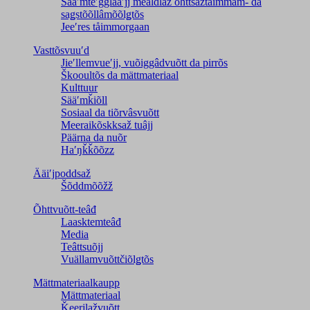
Sääʹmteʹǧǧlääʹjj meâldlaž õhttsažtåimmam- da
saǥstõõllâmõõlǥtõs
Jeeʹres tåimmorgaan
Vasttõsvuuʹd
Jieʹllemvueʹjj, vuõiggâdvuõtt da pirrõs
Škooultõs da mättmateriaal
Kulttuur
Sääʹmǩiõll
Sosiaal da tiõrvâsvuõtt
Meeraikõskksaž tuâjj
Päärna da nuõr
Haʹŋǩǩõõzz
Ääiʹjpoddsaž
Šõddmõõžž
Õhttvuõtt-teâđ
Laasktemteâđ
Media
Teâttsuõjj
Vuällamvuõttčiõlǥtõs
Mättmateriaalkaupp
Mättmateriaal
Ǩeerjlažvuõtt