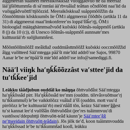
alggmeeran staaneei meeraikõskksaž vuõiggâdvuõʹtte da meerlaž
lääʹjjšiõttummša di säʹmmlai ääʹrbvuâlaž teâttan očndõõtti naaʹlid da
vuõiggâdvuõttfiʹttjõõzzid. Meeraikõskksaž suåppmõõžžin da
čõnnõõttmin kõskksumõs lie ÕM:i alggmeerai čõõđtõs (artikla 11 da
31) di alggmeerai maaiʹlmkonfereeʹns loppäʹššǩeʹrjj, ÕM:i
biolooglaž määŋghämmsažvuõđ kuõskki õõlmâs-suåppmõš (artikla
8 (j) da 10 (c)), di Unesco õõlmâs-suåppmõš aunnsateʹmes
kulttuurääʹrb suõjjlummšest.
Mõõntõõllmõõžž meâldlaž ouddmiâsttmõõžž kuõskki ooccmõõžžid
âlgg vuõltteed Sääʹmtegga pååʹšt mieʹldd addrõʹsse Sajos, 99870
Aanar leʹbe neʹttpååʹšt mieʹldd addrõʹsse info@samediggi.fi.
Nääʹl viiŋk haʹŋǩǩõõzzâst vaʹstteeʹjid da
tuʹtǩǩeeʹjid
Leäkku tââđjubun ouddâl ko mâŋŋa
õhttvuõđâst Sääʹmtegga
haʹŋǩǩõssâd pirr. Haʹŋǩǩõssâd teeʹmm (ouddm. tiõrvâsvuõttsueʹrj
tuʹtǩǩummuš) leʹbe vaikktõõzz vuâlaž äʹšš (ouddm. mott vuuʹd
pirrõõzz leʹbe kulttuurääʹrb) meäʹrtââll tõn, ǩeäzz Sääʹmteeʹǧǧest
tuʹst kannat leeʹd vuõššân õhttvuõđâst (jeeʹres tuåimmvuuʹdi
vasttõsouʹddepuhttji õhttvuõtt-teâđ käunnʼje
Sääʹmteeʹǧǧ
neʹttseeidain õhttvuõtt-teâđain
). Jõs jiõk tieʹđ, koon tuåimmvoudda
haʹŋǩǩõssad leʹbe tuʹtǩǩummšad kooll, leäkku