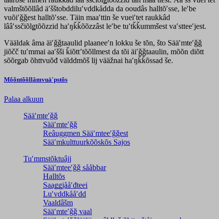
valmštõõllâd äʹšštobddiluʹvddkådda da ooudâs halltõʹsse, leʹbe
vuõiʹǧǧest halltõʹsse. Täin maaʹttin še vueiʹtet raukkâd
lââʹssčiõlǥtõõzzid haʹŋǩǩõõzzâst leʹbe tuʹtǩǩummšest vaʹstteeʹjest.
Vääldak âma äiʹǧǧtaaulid plaaneeʹn lokku še tõn, što Sääʹmteʹǧǧ
jiõčč tuʹmmai aaʹšši ǩiõttʼtõõllmest da tõi äiʹǧǧtaaulin, mõõn diõtt
sõõrǥab õhttvuõđ välddmõš lij vääžnai haʹŋǩǩõssad še.
Mõõntõõllâmvuäʹpstõs
Palaa alkuun
Sääʹmteʹǧǧ
Sääʹmteʹǧǧ
Reâuggmen Sääʹmteeʹǧǧest
Sääʹmkulttuurkõõskõs Sajos
Tuʹmmstõktuâjj
Sääʹmteeʹǧǧ sååbbar
Halltõs
Saaǥǥjååʹđteei
Luʹvddkååʹdd
Vaaldâšm
Sääʹmteʹǧǧ vaal