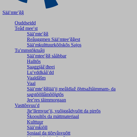
Sääʹmteʹǧǧ
Ouddseidd
Teâđ meeʹst
Sääʹmteʹǧǧ
Reâuggmen Sääʹmteeʹǧǧest
Sääʹmkulttuurkõõskõs Sajos
Tuʹmmstõktuâjj
Sääʹmteeʹǧǧ sååbbar
Halltõs
Saaǥǥjååʹđteei
Luʹvddkååʹdd
Vaaldâšm
Vaal
Sääʹmteʹǧǧlääʹjj meâldlaž õhttsažtåimmam- da
saǥstõõllâmõõlǥtõs
Jeeʹres tåimmorgaan
Vasttõsvuuʹd
Jieʹllemvueʹjj, vuõiggâdvuõtt da pirrõs
Škooultõs da mättmateriaal
Kulttuur
Sääʹmǩiõll
Sosiaal da tiõrvâsvuõtt