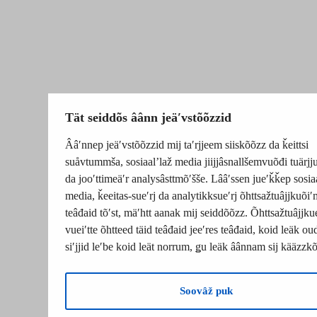
Tät seiddõs âânn jeäʹvstõõzzid
Ââʹnnep jeäʹvstõõzzid mij taʹrjjeem siiskõõzz da ǩeittsi
suåvtummša, sosiaalʼlaž media jiijjâsnallšemvuõđi tuärj
da jooʹttimeäʹr analysâsttmõʹšše. Lââʹssen jueʹǩǩep sosia
media, ǩeeitas-sueʹrj da analytikksueʹrj õhttsažtuâjjkuõiʹ
teâđaid tõʹst, mäʹhtt aanak mij seiddõõzz. Õhttsažtuâjjku
vueiʹtte õhtteed täid teâđaid jeeʹres teâđaid, koid leäk o
siʹjjid leʹbe koid leät norrum, ǥu leäk âânnam sij kääzzk
Soovâž puk