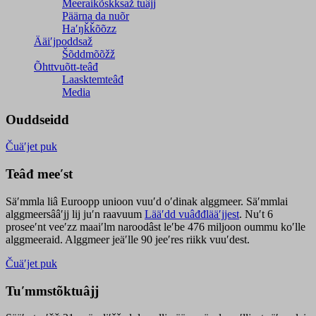
Meeraikõskksaž tuâjj
Päärna da nuõr
Haʹŋǩǩõõzz
Ääiʹjpoddsaž
Šõddmõõžž
Õhttvuõtt-teâđ
Laasktemteâđ
Media
Ouddseidd
Čuäʹjet puk
Teâđ meeʹst
Säʹmmla liâ Euroopp unioon vuuʹd oʹdinak alggmeer. Säʹmmlai
alggmeersââʹjj lij juʹn raavuum
Lääʹdd vuâđđlääʹjjest
. Nuʹt 6
proseeʹnt veeʹzz maaiʹlm naroodâst leʹbe 476 miljoon oummu koʹlle
alggmeeraid. Alggmeer jeäʹlle 90 jeeʹres riikk vuuʹdest.
Čuäʹjet puk
Tuʹmmstõktuâjj