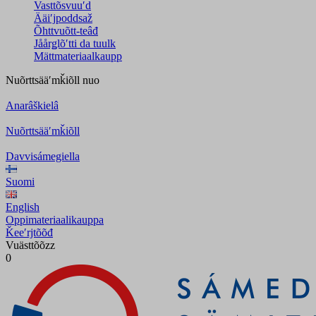
Vasttõsvuuʹd
Ääiʹjpoddsaž
Õhttvuõtt-teâđ
Jåårǥlõʹtti da tuulk
Mättmateriaalkaupp
Nuõrttsääʹmǩiõll
nuo
Anarâškielâ
Nuõrttsääʹmǩiõll
Davvisámegiella
Suomi
English
Oppimateriaalikauppa
Ǩeeʹrjtõõđ
Vuästtõõzz
0