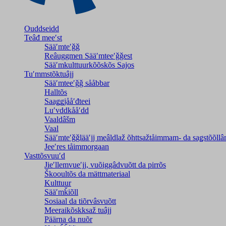
Ouddseidd
Teâđ meeʹst
Sääʹmteʹǧǧ
Reâuggmen Sääʹmteeʹǧǧest
Sääʹmkulttuurkõõskõs Sajos
Tuʹmmstõktuâjj
Sääʹmteeʹǧǧ sååbbar
Halltõs
Saaǥǥjååʹđteei
Luʹvddkååʹdd
Vaaldâšm
Vaal
Sääʹmteʹǧǧlääʹjj meâldlaž õhttsažtåimmam- da saǥstõõll
Jeeʹres tåimmorgaan
Vasttõsvuuʹd
Jieʹllemvueʹjj, vuõiggâdvuõtt da pirrõs
Škooultõs da mättmateriaal
Kulttuur
Sääʹmǩiõll
Sosiaal da tiõrvâsvuõtt
Meeraikõskksaž tuâjj
Päärna da nuõr