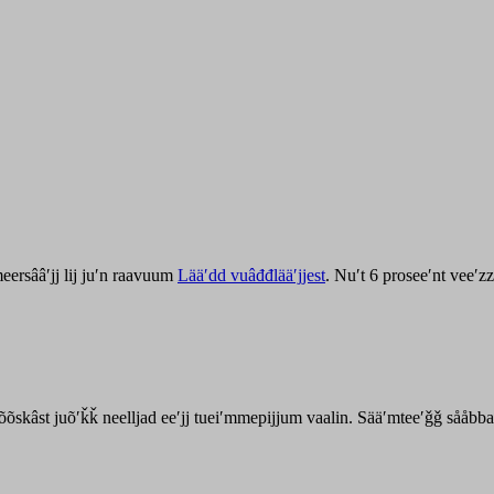
ersââʹjj lij juʹn raavuum
Lääʹdd vuâđđlääʹjjest
. Nuʹt 6 proseeʹnt veeʹ
kõõskâst juõʹǩǩ neelljad eeʹjj tueiʹmmepijjum vaalin. Sääʹmteeʹǧǧ sååbb