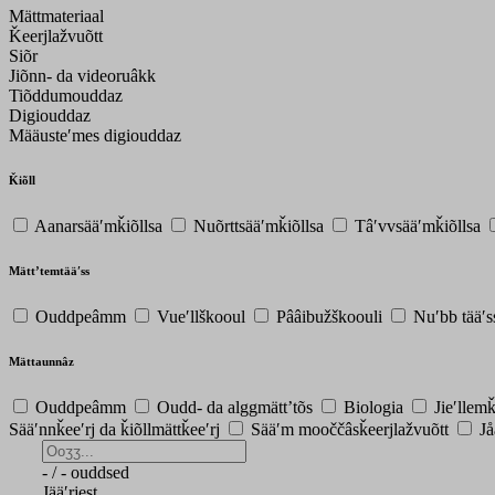
Mättmateriaal
Ǩeerjlažvuõtt
Siõr
Jiõnn- da videoruâkk
Tiõddumouddaz
Digiouddaz
Määusteʹmes digiouddaz
Ǩiõll
Aanarsääʹmǩiõllsa
Nuõrttsääʹmǩiõllsa
Tâʹvvsääʹmǩiõllsa
Mättʼtemtääʹss
Ouddpeâmm
Vueʹllškooul
Pââibužškoouli
Nuʹbb tääʹ
Mättaunnâz
Ouddpeâmm
Oudd- da alggmättʼtõs
Biologia
Jieʹllem
Sääʹnnǩeeʹrj da ǩiõllmättǩeeʹrj
Sääʹm mooččâsǩeerjlažvuõtt
Jå
-
/
-
ouddsed
Jääʹrjest