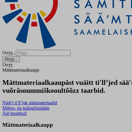
Ooʒʒ...
Ooʒʒ...
Ooʒʒ
Mättmateriaalkaupp
Mättmateriaalkaaupâst vuäitt tiʹllʼjed sä
vuõrâsoummiškooultõõzz taarbid.
Nääiʹt tiʹllʼjak mättmateriaalid
Mähss- da tuåimtõsmääin
Ääiʹjpoddsaž
Mättmateriaalkaupp