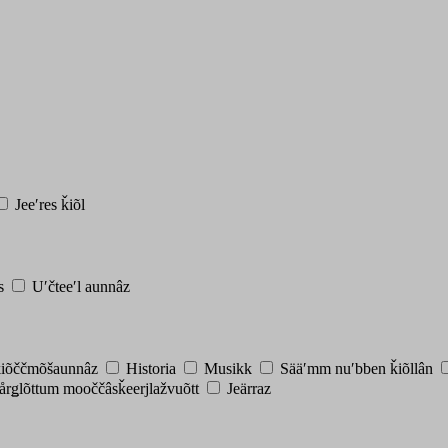
Jeeʹres ǩiõl
ss
Uʹčteeʹl aunnâz
ǩiõččmõšaunnâz
Historia
Musikk
Sääʹmm nuʹbben ǩiõllân
årǥlõttum mooččâsǩeerjlažvuõtt
Jeärraz