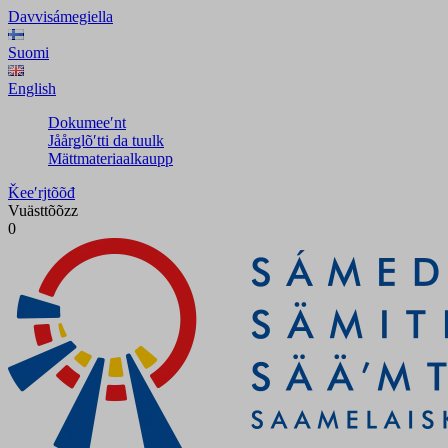
Davvisámegiella
Suomi
English
Dokumeeʹnt
Jåårǥlõʹtti da tuulk
Mättmateriaalkaupp
Ǩeeʹrjtõõđ
Vuästtõõzz
0