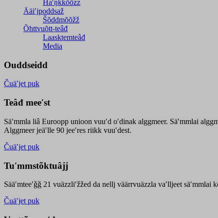
Haʹŋǩǩõõzz
Ääiʹjpoddsaž
Šõddmõõžž
Õhttvuõtt-teâđ
Laasktemteâđ
Media
Ouddseidd
Čuäʹjet puk
Teâđ meeʹst
Säʹmmla liâ Euroopp unioon vuuʹd oʹdinak alggmeer. Säʹmmlai alggme
Alggmeer jeäʹlle 90 jeeʹres riikk vuuʹdest.
Čuäʹjet puk
Tuʹmmstõktuâjj
Sääʹmteeʹǧǧ 21 vuäzzliʹžžed da nellj väärrvuäzzla vaʹlljeet säʹmmlai 
Čuäʹjet puk