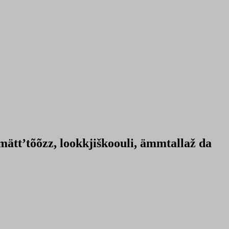
mättʼtõõzz, lookkjiškoouli, ämmtallaž da