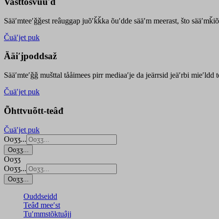
Vasttõsvuuʹd
Sääʹmteeʹǧǧest
reâuggap
juõʹǩǩka
õuʹdde
sääʹm meer
ast
, što sääʹmǩiõ
Čuäʹjet puk
Ääiʹjpoddsaž
Sääʹmteʹǧǧ mušttal tååimees pirr mediaaʹje da jeärrsid jeäʹrbi mieʹldd
Čuäʹjet puk
Õhttvuõtt-teâđ
Čuäʹjet puk
Ooʒʒ...
Ooʒʒ...
Ooʒʒ
Ooʒʒ...
Ooʒʒ...
Ouddseidd
Teâđ meeʹst
Tuʹmmstõktuâjj