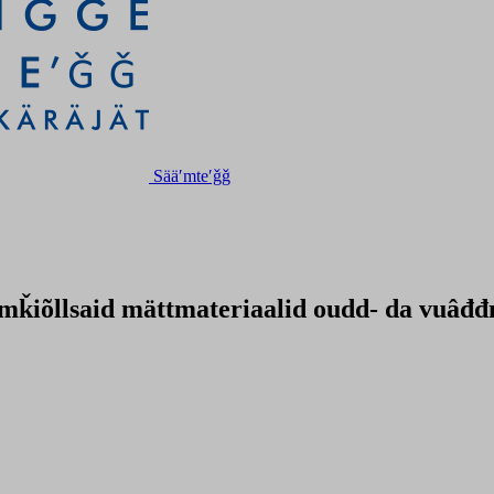
Sääʹmteʹǧǧ
äʹmǩiõllsaid mättmateriaalid oudd- da vuâđđ