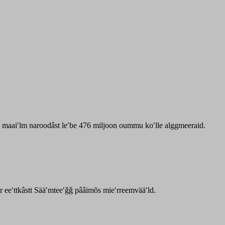
zz maaiʹlm naroodâst leʹbe 476 miljoon oummu koʹlle alggmeeraid.
ar eeʹttkâstt Sääʹmteeʹǧǧ pââimõs mieʹrreemvääʹld.