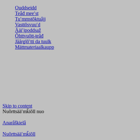
Ouddseidd
Teâđ meeʹst
Tuʹmmstõktuâjj
Vasttõsvuuʹd
Ääiʹjpoddsaž
Õhttvuõtt-teâđ
Jåårǥlõʹtti da tuulk
Mättmateriaalkaupp
Skip to content
Nuõrttsääʹmǩiõll
nuo
Anarâškielâ
Nuõrttsääʹmǩiõll