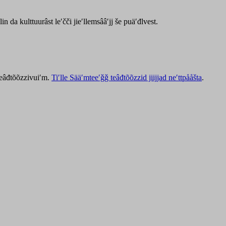
lin da kulttuurâst leʹčči jieʹllemsââʹjj še puäʹđlvest.
 teâđtõõzzivuiʹm.
Tiʹlle Sääʹmteeʹǧǧ teâđtõõzzid jiijjad neʹttpååšta
.