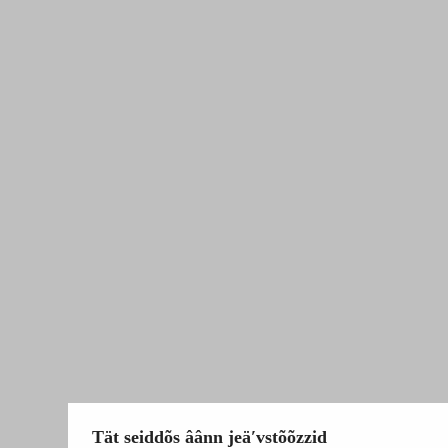
Tät seiddõs âânn jeäʹvstõõzzid