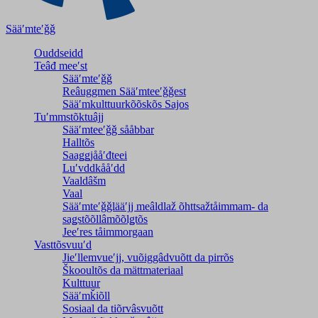
Sääʹmteʹǧǧ
Ouddseidd
Teâđ meeʹst
Sääʹmteʹǧǧ
Reâuggmen Sääʹmteeʹǧǧest
Sääʹmkulttuurkõõskõs Sajos
Tuʹmmstõktuâjj
Sääʹmteeʹǧǧ sååbbar
Halltõs
Saaǥǥjååʹđteei
Luʹvddkååʹdd
Vaaldâšm
Vaal
Sääʹmteʹǧǧlääʹjj meâldlaž õhttsažtåimmam- da
saǥstõõllâmõõlǥtõs
Jeeʹres tåimmorgaan
Vasttõsvuuʹd
Jieʹllemvueʹjj, vuõiggâdvuõtt da pirrõs
Škooultõs da mättmateriaal
Kulttuur
Sääʹmǩiõll
Sosiaal da tiõrvâsvuõtt