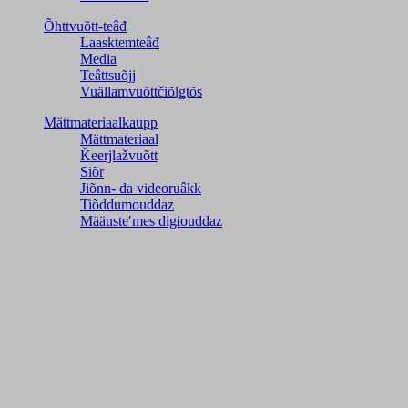
Õhttvuõtt-teâđ
Laasktemteâđ
Media
Teâttsuõjj
Vuällamvuõttčiõlǥtõs
Mättmateriaalkaupp
Mättmateriaal
Ǩeerjlažvuõtt
Siõr
Jiõnn- da videoruâkk
Tiõddumouddaz
Määusteʹmes digiouddaz