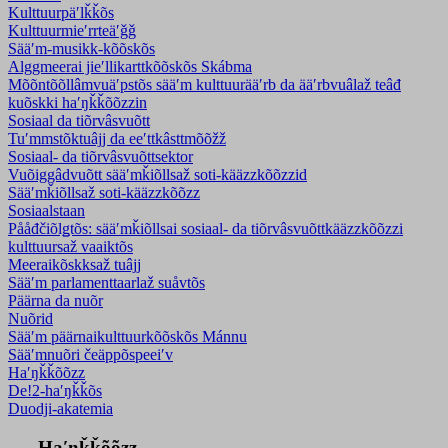
Kulttuurpäʹlǩǩõs
Kulttuurmieʹrrteäʹǧǧ
Sääʹm-musikk-kõõskõs
Alggmeerai jieʹllikarttkõõskõs Skábma
Mõõntõõllâmvuäʹpstõs sääʹm kulttuurääʹrb da ääʹrbvuâlaž teâđ
kuõskki haʹŋǩǩõõzzin
Sosiaal da tiõrvâsvuõtt
Tuʹmmstõktuâjj da eeʹttkâsttmõõžž
Sosiaal- da tiõrvâsvuõttsektor
Vuõiggâdvuõtt sääʹmǩiõllsaž soti-kääzzkõõzzid
Sääʹmǩiõllsaž soti-kääzzkõõzz
Sosiaalstaan
Pååđčiõlǥtõs: sääʹmǩiõllsai sosiaal- da tiõrvâsvuõttkääzzkõõzzi
kulttuursaž vaaiktõs
Meeraikõskksaž tuâjj
Sääʹm parlamenttaarlaž suåvtõs
Päärna da nuõr
Nuõrid
Sääʹm päärnaikulttuurkõõskõs Mánnu
Sääʹmnuõri čeäppõspeeiʹv
Haʹŋǩǩõõzz
De!2-haʹŋǩǩõs
Duodji-akatemia
Haʹŋǩǩõõzz