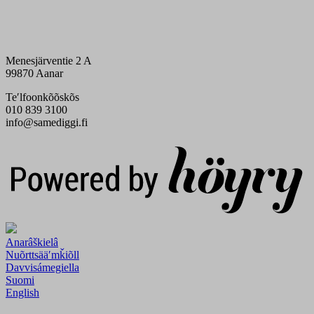
Menesjärventie 2 A
99870 Aanar
Teʹlfoonkõõskõs
010 839 3100
info@samediggi.fi
Digi- ja mainostoimisto Höyry Rovaniemi ja Oulu
Anarâškielâ
Nuõrttsääʹmǩiõll
Davvisámegiella
Suomi
English