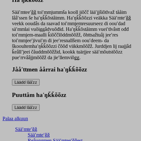
Sääʹmteeʹǧǧ toiʹmmjummša kooll jiõčč lääʹjjšiõtlvaž tååim
lââʹssen še haʹŋǩǩõståimm. Haʹŋǩǩõõzzi veäkka Sääʹmteʹǧǧ
veekk ooudâs da raavad toiʹmmjemresuurseez di oouʹdad
säʹmmlai vuõiggâdvuõđid. Haʹŋǩǩõståimm vueiʹtlvâstt ođđ
toiʹmmjem-maalli ǩiõččlõddmõõžž, õhttsažtuâj jeeʹres
toiʹmmjeeʹjivuiʹm di jeeʹresnallšem oouʹdeem- da
škooultemhaʹŋǩǩõõzzi čõõđ viikkmõõžž. Jurddjen lij raajjâd
ǩeâllʼjeei čåuddmõõžžid, kookk tuärjjee sääʹmõutstõõzz
pueʹrrvââjjmõõžž da jieʹllemviõǥǥ.
Jååʹttmen åårrai haʹŋǩǩõõzz
Puuttâm haʹŋǩǩõõzz
Palaa alkuun
Sääʹmteʹǧǧ
Sääʹmteʹǧǧ
Reâuggmen Sääʹmteeʹǧǧest