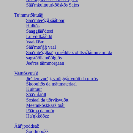
Sääʹmkulttuurkõõskõs Sajos
Tuʹmmstõktuâjj
Sääʹmteeʹǧǧ sååbbar
Halltõs
Saaǥǥjååʹđteei
Luʹvddkååʹdd
Vaaldâšm
Sääʹmteʹǧǧ vaal
Sääʹmteʹǧǧlääʹjj meâldlaž õhttsažtåimmam- da
saǥstõõllâmõõlǥtõs
Jeeʹres tåimmorgaan
Vasttõsvuuʹd
Jieʹllemvueʹjj, vuõiggâdvuõtt da pirrõs
Škooultõs da mättmateriaal
Kulttuur
Sääʹmǩiõll
Sosiaal da tiõrvâsvuõtt
Meeraikõskksaž tuâjj
Päärna da nuõr
Haʹŋǩǩõõzz
Ääiʹjpoddsaž
Šõddmõõžž