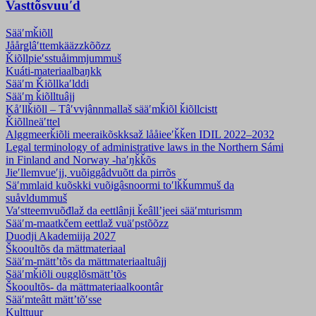
Vasttõsvuuʹd
Sääʹmǩiõll
Jåårǥlâʹttemkääzzkõõzz
Ǩiõllpieʹss­tuåimmjummuš
Kuáti-materiaalbaŋkk
Sääʹm Ǩiõllkaʹlddi
Sääʹm ǩiõlltuâjj
Kåʹllǩiõll – Tâʹvvjânnmallaš sääʹmǩiõl ǩiõllcistt
Ǩiõllneäʹttel
Alggmeerǩiõli meeraikõskksaž lååieeʹǩǩen IDIL 2022–2032
Legal terminology of administrative laws in the Northern Sámi
in Finland and Norway -haʹŋǩǩõs
Jieʹllemvueʹjj, vuõiggâdvuõtt da pirrõs
Säʹmmlaid kuõskki vuõiǥâsnoormi toʹlǩǩummuš da
suåvldummuš
Vaʹstteemvuõđlaž da eettlânji ǩeâllʼjeei sääʹmturismm
Sääʹm-maatkčem eettlaž vuäʹpstõõzz
Duodji Akademiija 2027
Škooultõs da mättmateriaal
Sääʹm-mättʼtõs da mättmateriaaltuâjj
Sääʹmǩiõli ougglõsmättʼtõs
Škooultõs- da mättmateriaalkoontâr
Sääʹmteâtt mättʼtõʹsse
Kulttuur