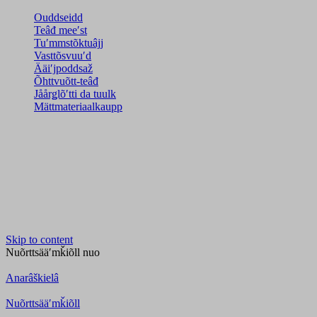
Ouddseidd
Teâđ meeʹst
Tuʹmmstõktuâjj
Vasttõsvuuʹd
Ääiʹjpoddsaž
Õhttvuõtt-teâđ
Jåårǥlõʹtti da tuulk
Mättmateriaalkaupp
Skip to content
Nuõrttsääʹmǩiõll
nuo
Anarâškielâ
Nuõrttsääʹmǩiõll