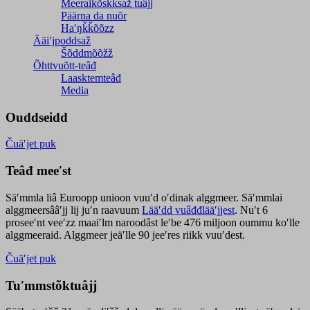
Meeraikõskksaž tuâjj
Päärna da nuõr
Haʹŋǩǩõõzz
Ääiʹjpoddsaž
Šõddmõõžž
Õhttvuõtt-teâđ
Laasktemteâđ
Media
Ouddseidd
Čuäʹjet puk
Teâđ meeʹst
Säʹmmla liâ Euroopp unioon vuuʹd oʹdinak alggmeer. Säʹmmlai
alggmeersââʹjj lij juʹn raavuum
Lääʹdd vuâđđlääʹjjest
. Nuʹt 6
proseeʹnt veeʹzz maaiʹlm naroodâst leʹbe 476 miljoon oummu koʹlle
alggmeeraid. Alggmeer jeäʹlle 90 jeeʹres riikk vuuʹdest.
Čuäʹjet puk
Tuʹmmstõktuâjj