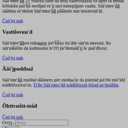
Sääʹmteeʹǧǧ 21 vuäzzliʹžžed da nellj väärrvuäzzla vaʹlljeet säʹmmlai
kõõskâst juõʹǩǩ neelljad eeʹjj tueiʹmmepijjum vaalin. Sääʹmteeʹǧǧ
sååbbar eeʹttkâstt Sääʹmteeʹǧǧ pââimõs mieʹrreemvääʹld.
Čuäʹjet puk
Vasttõsvuuʹd
Sääʹmteeʹǧǧest
reâuggap
juõʹǩǩka
õuʹdde
sääʹm meer
ast
, što
sääʹmǩiõlin da kulttuurâst leʹčči jieʹllemsââʹjj še puäʹđlvest.
Čuäʹjet puk
Ääiʹjpoddsaž
Sääʹmteʹǧǧ mušttal tååimees pirr mediaaʹje da jeärrsid jeäʹrbi mieʹldd
teâđtõõzzivuiʹm.
Tiʹlle Sääʹmteeʹǧǧ teâđtõõzzid jiijjad neʹttpååšta
.
Čuäʹjet puk
Õhttvuõtt-teâđ
Čuäʹjet puk
Ooʒʒ...