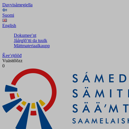
Davvisámegiella
Suomi
English
Dokumeeʹnt
Jåårǥlõʹtti da tuulk
Mättmateriaalkaupp
Ǩeeʹrjtõõđ
Vuästtõõzz
0