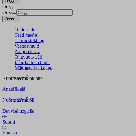
Ooʒʒ...
Ooʒʒ
Ooʒʒ...
Ooʒʒ...
Ouddseidd
Teâđ meeʹst
Tuʹmmstõktuâjj
Vasttõsvuuʹd
Ääiʹjpoddsaž
Õhttvuõtt-teâđ
Jåårǥlõʹtti da tuulk
Mättmateriaalkaupp
Nuõrttsääʹmǩiõll
nuo
Anarâškielâ
Nuõrttsääʹmǩiõll
Davvisámegiella
Suomi
English