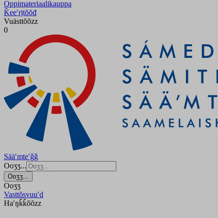
Oppimateriaalikauppa
Ǩeeʹrjtõõđ
Vuästtõõzz
0
Sääʹmteʹǧǧ
Ooʒʒ...
Ooʒʒ...
Ooʒʒ
Vasttõsvuuʹd
Haʹŋǩǩõõzz