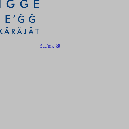
Sääʹmteʹǧǧ