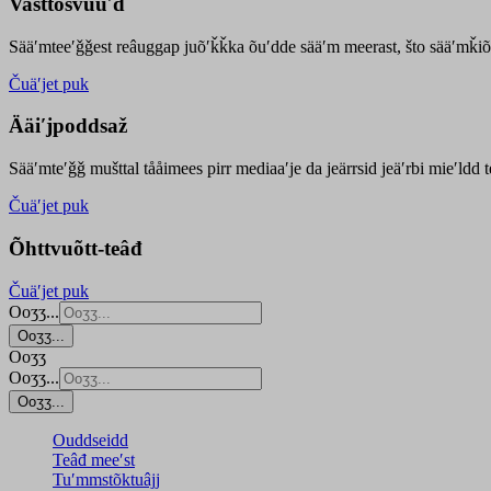
Vasttõsvuuʹd
Sääʹmteeʹǧǧest
reâuggap
juõʹǩǩka
õuʹdde
sääʹm meer
ast
, što sääʹmǩiõ
Čuäʹjet puk
Ääiʹjpoddsaž
Sääʹmteʹǧǧ mušttal tååimees pirr mediaaʹje da jeärrsid jeäʹrbi mieʹldd
Čuäʹjet puk
Õhttvuõtt-teâđ
Čuäʹjet puk
Ooʒʒ...
Ooʒʒ...
Ooʒʒ
Ooʒʒ...
Ooʒʒ...
Ouddseidd
Teâđ meeʹst
Tuʹmmstõktuâjj