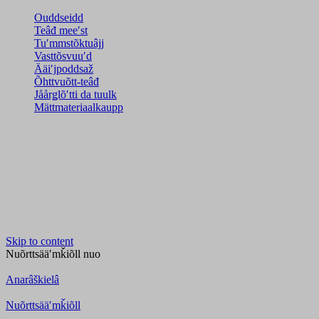
Ouddseidd
Teâđ meeʹst
Tuʹmmstõktuâjj
Vasttõsvuuʹd
Ääiʹjpoddsaž
Õhttvuõtt-teâđ
Jåårǥlõʹtti da tuulk
Mättmateriaalkaupp
Skip to content
Nuõrttsääʹmǩiõll
nuo
Anarâškielâ
Nuõrttsääʹmǩiõll