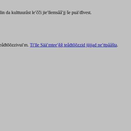
lin da kulttuurâst leʹčči jieʹllemsââʹjj še puäʹđlvest.
 teâđtõõzzivuiʹm.
Tiʹlle Sääʹmteeʹǧǧ teâđtõõzzid jiijjad neʹttpååšta
.