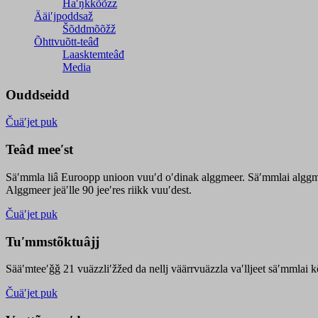
Haʹŋǩǩõõzz
Ääiʹjpoddsaž
Šõddmõõžž
Õhttvuõtt-teâđ
Laasktemteâđ
Media
Ouddseidd
Čuäʹjet puk
Teâđ meeʹst
Säʹmmla liâ Euroopp unioon vuuʹd oʹdinak alggmeer. Säʹmmlai alggme
Alggmeer jeäʹlle 90 jeeʹres riikk vuuʹdest.
Čuäʹjet puk
Tuʹmmstõktuâjj
Sääʹmteeʹǧǧ 21 vuäzzliʹžžed da nellj väärrvuäzzla vaʹlljeet säʹmmlai 
Čuäʹjet puk