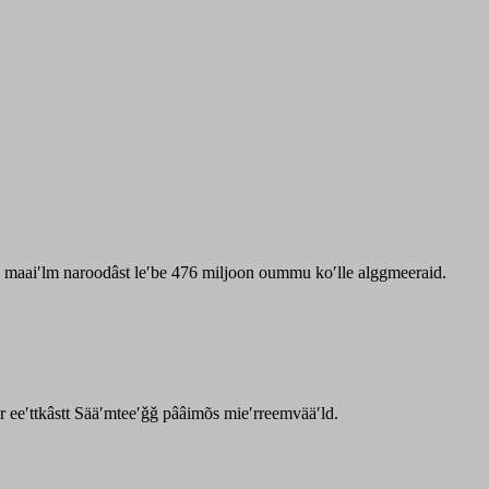
zz maaiʹlm naroodâst leʹbe 476 miljoon oummu koʹlle alggmeeraid.
ar eeʹttkâstt Sääʹmteeʹǧǧ pââimõs mieʹrreemvääʹld.