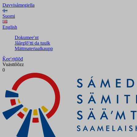
Davvisámegiella
Suomi
English
Dokumeeʹnt
Jåårǥlõʹtti da tuulk
Mättmateriaalkaupp
Ǩeeʹrjtõõđ
Vuästtõõzz
0