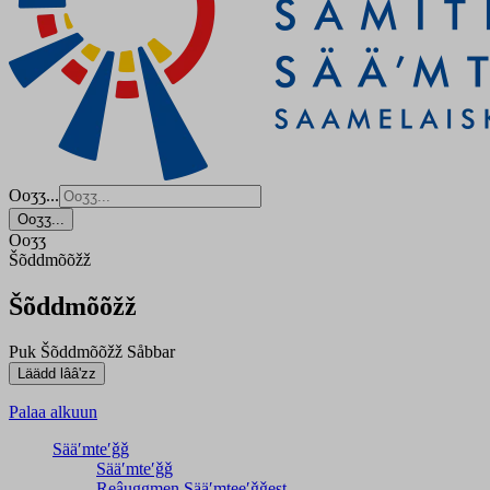
Ooʒʒ...
Ooʒʒ...
Ooʒʒ
Šõddmõõžž
Šõddmõõžž
Puk
Šõddmõõžž
Såbbar
Palaa alkuun
Sääʹmteʹǧǧ
Sääʹmteʹǧǧ
Reâuggmen Sääʹmteeʹǧǧest