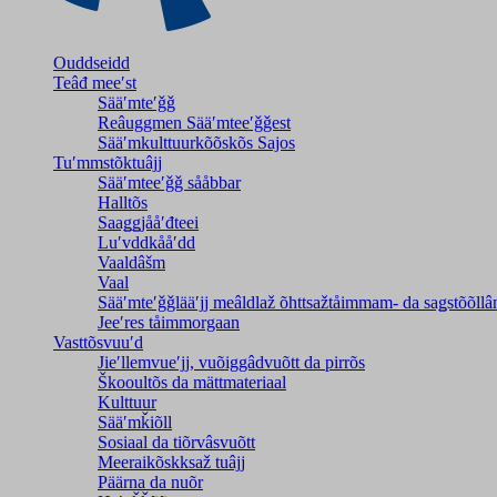
Ouddseidd
Teâđ meeʹst
Sääʹmteʹǧǧ
Reâuggmen Sääʹmteeʹǧǧest
Sääʹmkulttuurkõõskõs Sajos
Tuʹmmstõktuâjj
Sääʹmteeʹǧǧ sååbbar
Halltõs
Saaǥǥjååʹđteei
Luʹvddkååʹdd
Vaaldâšm
Vaal
Sääʹmteʹǧǧlääʹjj meâldlaž õhttsažtåimmam- da saǥstõõll
Jeeʹres tåimmorgaan
Vasttõsvuuʹd
Jieʹllemvueʹjj, vuõiggâdvuõtt da pirrõs
Škooultõs da mättmateriaal
Kulttuur
Sääʹmǩiõll
Sosiaal da tiõrvâsvuõtt
Meeraikõskksaž tuâjj
Päärna da nuõr