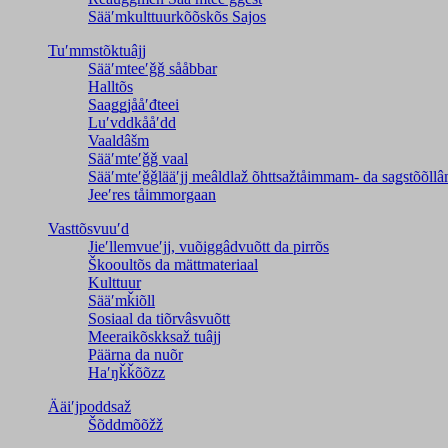
Sääʹmkulttuurkõõskõs Sajos
Tuʹmmstõktuâjj
Sääʹmteeʹǧǧ sååbbar
Halltõs
Saaǥǥjååʹđteei
Luʹvddkååʹdd
Vaaldâšm
Sääʹmteʹǧǧ vaal
Sääʹmteʹǧǧlääʹjj meâldlaž õhttsažtåimmam- da saǥstõõll
Jeeʹres tåimmorgaan
Vasttõsvuuʹd
Jieʹllemvueʹjj, vuõiggâdvuõtt da pirrõs
Škooultõs da mättmateriaal
Kulttuur
Sääʹmǩiõll
Sosiaal da tiõrvâsvuõtt
Meeraikõskksaž tuâjj
Päärna da nuõr
Haʹŋǩǩõõzz
Ääiʹjpoddsaž
Šõddmõõžž