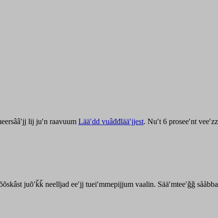
ersââʹjj lij juʹn raavuum
Lääʹdd vuâđđlääʹjjest
. Nuʹt 6 proseeʹnt veeʹ
kõõskâst juõʹǩǩ neelljad eeʹjj tueiʹmmepijjum vaalin. Sääʹmteeʹǧǧ sååbb