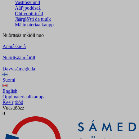
Vasttõsvuuʹd
Ääiʹjpoddsaž
Õhttvuõtt-teâđ
Jåårǥlõʹtti da tuulk
Mättmateriaalkaupp
Nuõrttsääʹmǩiõll
nuo
Anarâškielâ
Nuõrttsääʹmǩiõll
Davvisámegiella
Suomi
English
Oppimateriaalikauppa
Ǩeeʹrjtõõđ
Vuästtõõzz
0