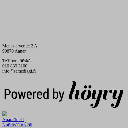
Menesjärventie 2 A
99870 Aanar
Teʹlfoonkõõskõs
010 839 3100
info@samediggi.fi
Digi- ja mainostoimisto Höyry Rovaniemi ja Oulu
Anarâškielâ
Nuõrttsääʹmǩiõll