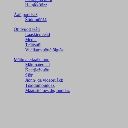
Haʹŋǩǩõõzz
Ääiʹjpoddsaž
Šõddmõõžž
Õhttvuõtt-teâđ
Laasktemteâđ
Media
Teâttsuõjj
Vuällamvuõttčiõlǥtõs
Mättmateriaalkaupp
Mättmateriaal
Ǩeerjlažvuõtt
Siõr
Jiõnn- da videoruâkk
Tiõddumouddaz
Määusteʹmes digiouddaz