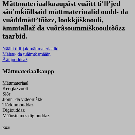
Mättmateriaalkaaupâst vuäitt tiʹllʼjed
sääʹmǩiõllsaid mättmateriaalid oudd- da
vuâđđmättʼtõõzz, lookkjiškoouli,
ämmtallaž da vuõrâsoummiškooultõõzz
taarbid.
Nääiʹt tiʹllʼjak mättmateriaalid
Mähss- da tuåimtõsmääin
Ääiʹjpoddsaž
Mättmateriaalkaupp
Mättmateriaal
Ǩeerjlažvuõtt
Siõr
Jiõnn- da videoruâkk
Tiõddumouddaz
Digiouddaz
Määusteʹmes digiouddaz
Ǩiõll