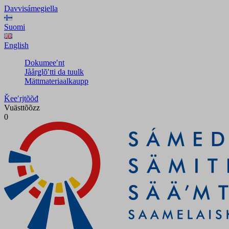
Davvisámegiella
Suomi
English
Dokumeeʹnt
Jåårǥlõʹtti da tuulk
Mättmateriaalkaupp
Ǩeeʹrjtõõđ
Vuästtõõzz
0