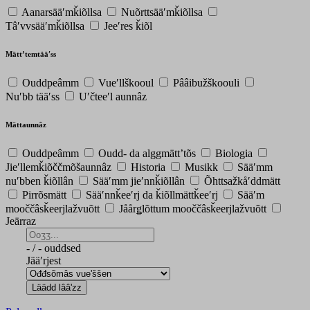
Aanarsääʹmǩiõllsa
Nuõrttsääʹmǩiõllsa
Tâʹvvsääʹmǩiõllsa
Jeeʹres ǩiõl
Mättʼtemtääʹss
Ouddpeâmm
Vueʹllškooul
Pââibužškoouli
Nuʹbb tääʹss
Uʹčteeʹl aunnâz
Mättaunnâz
Ouddpeâmm
Oudd- da alggmättʼtõs
Biologia
Jieʹllemǩiõččmõšaunnâz
Historia
Musikk
Sääʹmm
nuʹbben ǩiõllân
Sääʹmm jieʹnnǩiõllân
Õhttsažkåʹddmätt
Pirrõsmätt
Sääʹnnǩeeʹrj da ǩiõllmättǩeeʹrj
Sääʹm
mooččâsǩeerjlažvuõtt
Jåårǥlõttum mooččâsǩeerjlažvuõtt
Jeärraz
-
/
-
ouddsed
Jääʹrjest