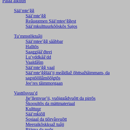
Palaa alkuun
Sääʹmteʹǧǧ
Sääʹmteʹǧǧ
Reâuggmen Sääʹmteeʹǧǧest
Sääʹmkulttuurkõõskõs Sajos
Tuʹmmstõktuâjj
Sääʹmteeʹǧǧ sååbbar
Halltõs
Saaǥǥjååʹđteei
Luʹvddkååʹdd
Vaaldâšm
Sääʹmteʹǧǧ vaal
Sääʹmteʹǧǧlääʹjj meâldlaž õhttsažtåimmam- da
saǥstõõllâmõõlǥtõs
Jeeʹres tåimmorgaan
Vasttõsvuuʹd
Jieʹllemvueʹjj, vuõiggâdvuõtt da pirrõs
Škooultõs da mättmateriaal
Kulttuur
Sääʹmǩiõll
Sosiaal da tiõrvâsvuõtt
Meeraikõskksaž tuâjj
Päärna da nuõr