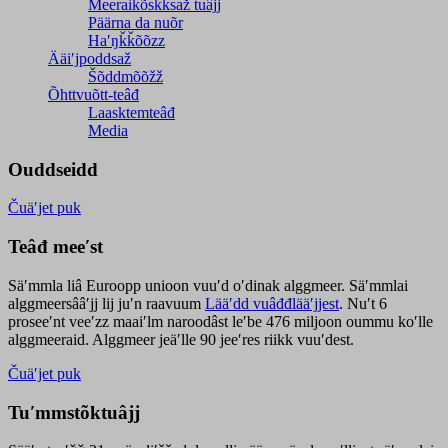
Meeraikõskksaž tuâjj
Päärna da nuõr
Haʹŋǩǩõõzz
Ääiʹjpoddsaž
Šõddmõõžž
Õhttvuõtt-teâđ
Laasktemteâđ
Media
Ouddseidd
Čuäʹjet puk
Teâđ meeʹst
Säʹmmla liâ Euroopp unioon vuuʹd oʹdinak alggmeer. Säʹmmlai
alggmeersââʹjj lij juʹn raavuum
Lääʹdd vuâđđlääʹjjest
. Nuʹt 6
proseeʹnt veeʹzz maaiʹlm naroodâst leʹbe 476 miljoon oummu koʹlle
alggmeeraid. Alggmeer jeäʹlle 90 jeeʹres riikk vuuʹdest.
Čuäʹjet puk
Tuʹmmstõktuâjj