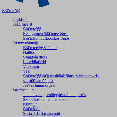
Sääʹmteʹǧǧ
Ouddseidd
Teâđ meeʹst
Sääʹmteʹǧǧ
Reâuggmen Sääʹmteeʹǧǧest
Sääʹmkulttuurkõõskõs Sajos
Tuʹmmstõktuâjj
Sääʹmteeʹǧǧ sååbbar
Halltõs
Saaǥǥjååʹđteei
Luʹvddkååʹdd
Vaaldâšm
Vaal
Sääʹmteʹǧǧlääʹjj meâldlaž õhttsažtåimmam- da
saǥstõõllâmõõlǥtõs
Jeeʹres tåimmorgaan
Vasttõsvuuʹd
Jieʹllemvueʹjj, vuõiggâdvuõtt da pirrõs
Škooultõs da mättmateriaal
Kulttuur
Sääʹmǩiõll
Sosiaal da tiõrvâsvuõtt