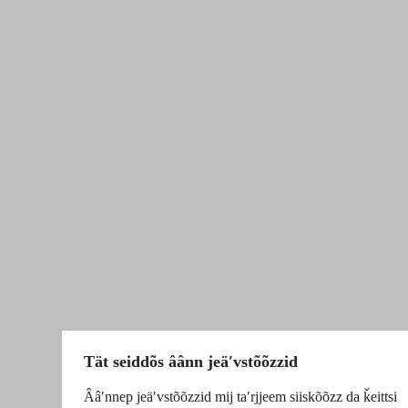
Tät seiddõs âânn jeäʹvstõõzzid
Ââʹnnep jeäʹvstõõzzid mij taʹrjjeem siiskõõzz da ǩeittsi