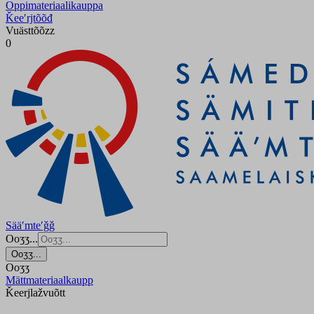
Oppimateriaalikauppa
Ǩeeʹrjtõõđ
Vuästtõõzz
0
Sääʹmteʹǧǧ
Ooʒʒ...
Ooʒʒ...
Ooʒʒ
Mättmateriaalkaupp
Ǩeerjlažvuõtt