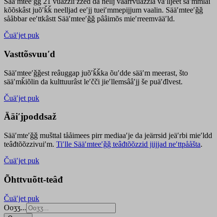
Sääʹmteeʹǧǧ 21 vuäzzliʹžžed da nellj väärrvuäzzla vaʹlljeet säʹmmlai
kõõskâst juõʹǩǩ neelljad eeʹjj tueiʹmmepijjum vaalin. Sääʹmteeʹǧǧ
sååbbar eeʹttkâstt Sääʹmteeʹǧǧ pââimõs mieʹrreemvääʹld.
Čuäʹjet puk
Vasttõsvuuʹd
Sääʹmteeʹǧǧest
reâuggap
juõʹǩǩka
õuʹdde
sääʹm meer
ast
, što
sääʹmǩiõlin da kulttuurâst leʹčči jieʹllemsââʹjj še puäʹđlvest.
Čuäʹjet puk
Ääiʹjpoddsaž
Sääʹmteʹǧǧ mušttal tååimees pirr mediaaʹje da jeärrsid jeäʹrbi mieʹldd
teâđtõõzzivuiʹm.
Tiʹlle Sääʹmteeʹǧǧ teâđtõõzzid jiijjad neʹttpååšta
.
Čuäʹjet puk
Õhttvuõtt-teâđ
Čuäʹjet puk
Ooʒʒ...