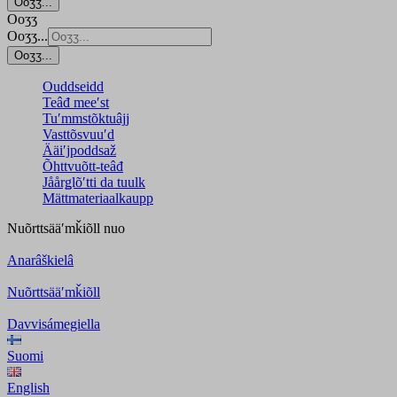
Ooʒʒ...
Ooʒʒ
Ooʒʒ...
Ooʒʒ...
Ouddseidd
Teâđ meeʹst
Tuʹmmstõktuâjj
Vasttõsvuuʹd
Ääiʹjpoddsaž
Õhttvuõtt-teâđ
Jåårǥlõʹtti da tuulk
Mättmateriaalkaupp
Nuõrttsääʹmǩiõll
nuo
Anarâškielâ
Nuõrttsääʹmǩiõll
Davvisámegiella
Suomi
English