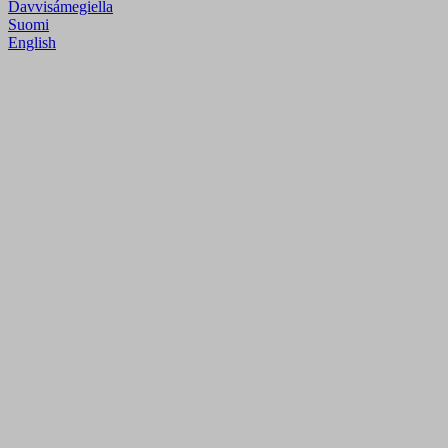
Davvisámegiella
Suomi
English