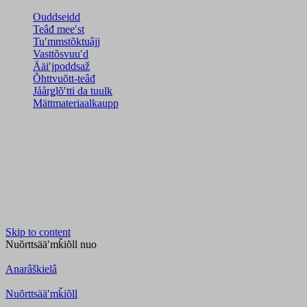
Ouddseidd
Teâđ meeʹst
Tuʹmmstõktuâjj
Vasttõsvuuʹd
Ääiʹjpoddsaž
Õhttvuõtt-teâđ
Jåårǥlõʹtti da tuulk
Mättmateriaalkaupp
Skip to content
Nuõrttsääʹmǩiõll
nuo
Anarâškielâ
Nuõrttsääʹmǩiõll