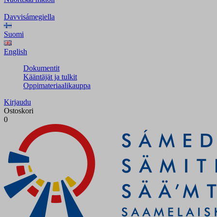
Davvisámegiella
Suomi
English
Dokumentit
Kääntäjät ja tulkit
Oppimateriaalikauppa
Kirjaudu
Ostoskori
0