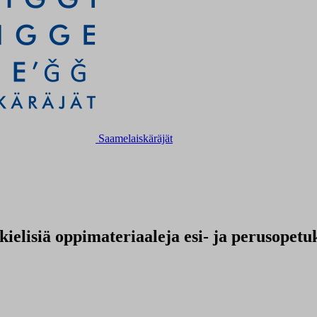
Saamelaiskäräjät
ielisiä oppimateriaaleja esi- ja perusopetuk