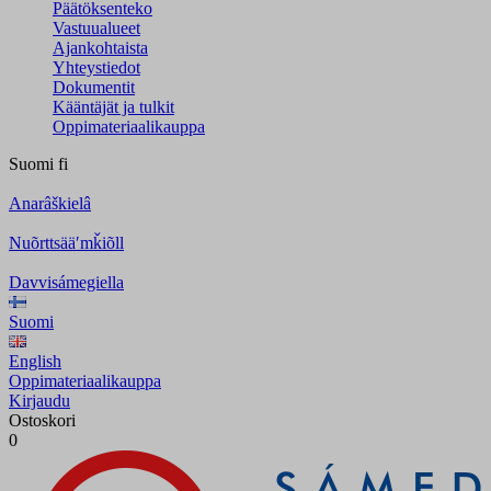
Päätöksenteko
Vastuualueet
Ajankohtaista
Yhteystiedot
Dokumentit
Kääntäjät ja tulkit
Oppimateriaalikauppa
Suomi
fi
Anarâškielâ
Nuõrttsääʹmǩiõll
Davvisámegiella
Suomi
English
Oppimateriaalikauppa
Kirjaudu
Ostoskori
0