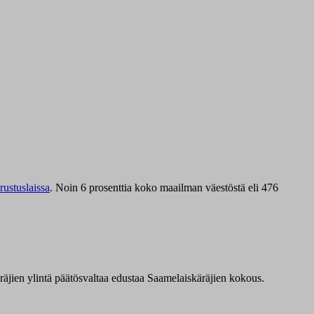
ustuslaissa
.
Noin 6 prosenttia koko maailman väestöstä eli 476
äräjien ylintä päätösvaltaa edustaa Saamelaiskäräjien kokous.