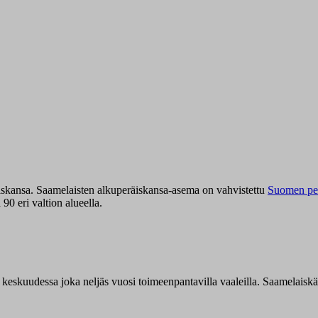
iskansa. Saamelaisten alkuperäiskansa-asema on vahvistettu
Suomen per
0 eri valtion alueella.
n keskuudessa joka neljäs vuosi toimeenpantavilla vaaleilla. Saamelaisk