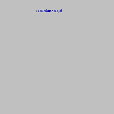
Saamelaiskäräjät