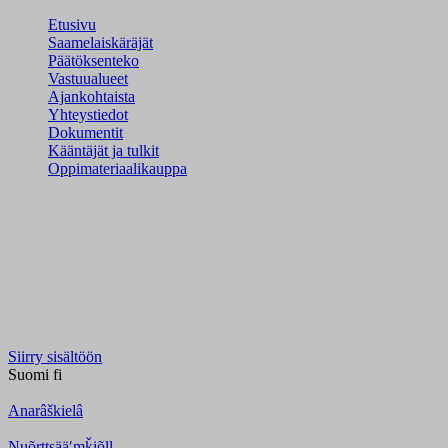
Etusivu
Saamelaiskäräjät
Päätöksenteko
Vastuualueet
Ajankohtaista
Yhteystiedot
Dokumentit
Kääntäjät ja tulkit
Oppimateriaalikauppa
Siirry sisältöön
Suomi
fi
Anarâškielâ
Nuõrttsääʹmǩiõll