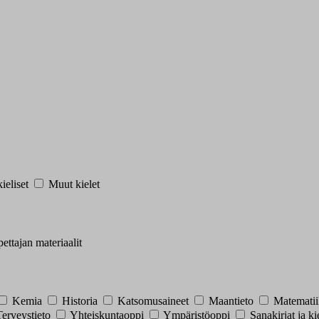
ieliset
Muut kielet
ettajan materiaalit
Kemia
Historia
Katsomusaineet
Maantieto
Matemati
erveystieto
Yhteiskuntaoppi
Ympäristöoppi
Sanakirjat ja ki