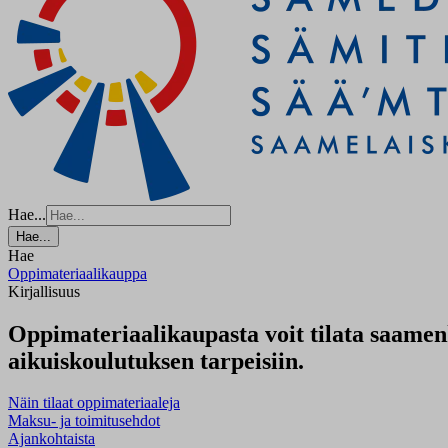
Hae...
Hae...
Hae
Oppimateriaalikauppa
Kirjallisuus
Oppimateriaalikaupasta voit tilata saamenk
aikuiskoulutuksen tarpeisiin.
Näin tilaat oppimateriaaleja
Maksu- ja toimitusehdot
Ajankohtaista