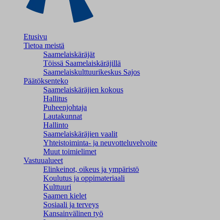
Etusivu
Tietoa meistä
Saamelaiskäräjät
Töissä Saamelaiskäräjillä
Saamelaiskulttuuri­keskus Sajos
Päätöksenteko
Saamelaiskäräjien kokous
Hallitus
Puheenjohtaja
Lautakunnat
Hallinto
Saamelaiskäräjien vaalit
Yhteistoiminta- ja neuvotteluvelvoite
Muut toimielimet
Vastuualueet
Elinkeinot, oikeus ja ympäristö
Koulutus ja oppimateriaali
Kulttuuri
Saamen kielet
Sosiaali ja terveys
Kansainvälinen työ