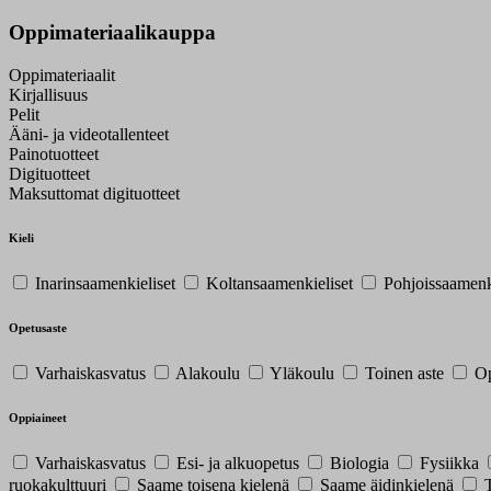
Oppimateriaalikauppa
Oppimateriaalit
Kirjallisuus
Pelit
Ääni- ja videotallenteet
Painotuotteet
Digituotteet
Maksuttomat digituotteet
Kieli
Inarinsaamenkieliset
Koltansaamenkieliset
Pohjoissaamenk
Opetusaste
Varhaiskasvatus
Alakoulu
Yläkoulu
Toinen aste
Op
Oppiaineet
Varhaiskasvatus
Esi- ja alkuopetus
Biologia
Fysiikka
ruokakulttuuri
Saame toisena kielenä
Saame äidinkielenä
T