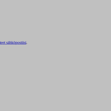
teet sähköpostiisi
.