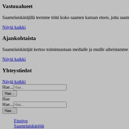
Vastuualueet
Saamelaiskäräjillä t
eemme töitä koko saamen kansan eteen, jotta saamen 
Näytä kaikki
Ajankohtaista
Saamelaiskäräjät kertoo toiminnastaan medialle ja muille aiheistamme 
Näytä kaikki
Yhteystiedot
Näytä kaikki
Hae...
Hae...
Hae
Hae...
Hae...
Etusivu
Saamelaiskäräjät