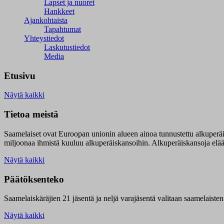
Lapset ja nuoret
Hankkeet
Ajankohtaista
Tapahtumat
Yhteystiedot
Laskutustiedot
Media
Etusivu
Näytä kaikki
Tietoa meistä
Saamelaiset ovat Euroopan unionin alueen ainoa tunnustettu alkuperä
miljoonaa ihmistä kuuluu alkuperäiskansoihin. Alkuperäiskansoja elää 9
Näytä kaikki
Päätöksenteko
Saamelaiskäräjien 21 jäsentä ja neljä varajäsentä valitaan saamelaiste
Näytä kaikki