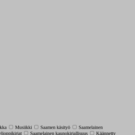
ikka
Musiikki
Saamen käsityö
Saamelainen
elioppikirjat
Saamelainen kaunokirjallisuus
Käännetty