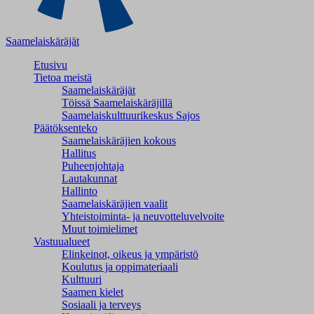
Saamelaiskäräjät
Etusivu
Tietoa meistä
Saamelaiskäräjät
Töissä Saamelaiskäräjillä
Saamelaiskulttuuri­keskus Sajos
Päätöksenteko
Saamelaiskäräjien kokous
Hallitus
Puheenjohtaja
Lautakunnat
Hallinto
Saamelaiskäräjien vaalit
Yhteistoiminta- ja neuvotteluvelvoite
Muut toimielimet
Vastuualueet
Elinkeinot, oikeus ja ympäristö
Koulutus ja oppimateriaali
Kulttuuri
Saamen kielet
Sosiaali ja terveys