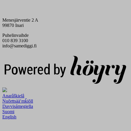
Menesjärventie 2 A
99870 Inari
Puhelinvaihde
010 839 3100
info@samediggi.fi
Digi- ja mainostoimisto Höyry Rovaniemi ja Oulu
Anarâškielâ
Nuõrttsääʹmǩiõll
Davvisámegiella
Suomi
English