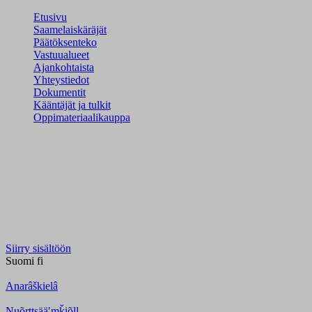
Etusivu
Saamelaiskäräjät
Päätöksenteko
Vastuualueet
Ajankohtaista
Yhteystiedot
Dokumentit
Kääntäjät ja tulkit
Oppimateriaalikauppa
Siirry sisältöön
Suomi
fi
Anarâškielâ
Nuõrttsääʹmǩiõll