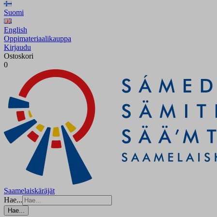
Suomi
English
Oppimateriaalikauppa
Kirjaudu
Ostoskori
0
Saamelaiskäräjät
Hae...
Hae...