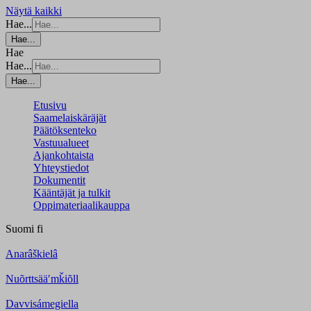
Näytä kaikki
Hae...
Hae...
Hae
Hae...
Hae...
Etusivu
Saamelaiskäräjät
Päätöksenteko
Vastuualueet
Ajankohtaista
Yhteystiedot
Dokumentit
Kääntäjät ja tulkit
Oppimateriaalikauppa
Suomi
fi
Anarâškielâ
Nuõrttsääʹmǩiõll
Davvisámegiella