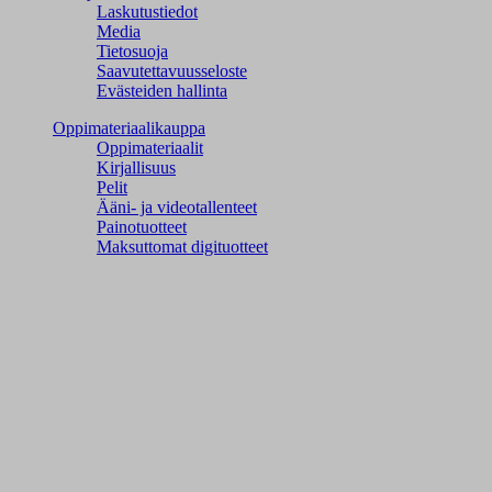
Laskutustiedot
Media
Tietosuoja
Saavutettavuusseloste
Evästeiden hallinta
Oppimateriaalikauppa
Oppimateriaalit
Kirjallisuus
Pelit
Ääni- ja videotallenteet
Painotuotteet
Maksuttomat digituotteet