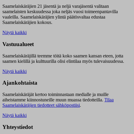
Saamelaiskäräjien 21 jäsentä ja neljä varajäsentä valitaan
saamelaisten keskuudessa joka neljäs vuosi toimeenpantavilla
vaaleilla. Saamelaiskäräjien ylintä päätösvaltaa edustaa
Saamelaiskäräjien kokous.
Näytä kaikki
Vastuualueet
Saamelaiskäräjillä t
eemme töitä koko saamen kansan eteen, jotta
saamen kielillä ja kulttuurilla olisi elintilaa myös tulevaisuudessa.
Näytä kaikki
Ajankohtaista
Saamelaiskäräjät kertoo toiminnastaan medialle ja muille
aiheistamme kiinnostuneille muun muassa tiedotteilla.
Tilaa
Saamelaiskäräjien tiedotteet sähköpostiisi
.
Näytä kaikki
Yhteystiedot