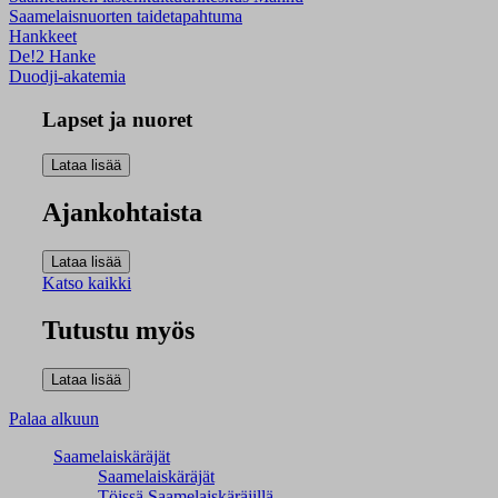
Saamelaisnuorten taidetapahtuma
Hankkeet
De!2 Hanke
Duodji-akatemia
Lapset ja nuoret
Ajankohtaista
Katso kaikki
Tutustu myös
Palaa alkuun
Saamelaiskäräjät
Saamelaiskäräjät
Töissä Saamelaiskäräjillä