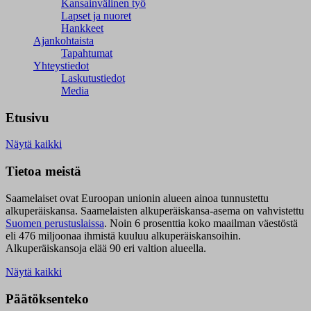
Kansainvälinen työ
Lapset ja nuoret
Hankkeet
Ajankohtaista
Tapahtumat
Yhteystiedot
Laskutustiedot
Media
Etusivu
Näytä kaikki
Tietoa meistä
Saamelaiset ovat Euroopan unionin alueen ainoa tunnustettu
alkuperäiskansa. Saamelaisten alkuperäiskansa-asema on vahvistettu
Suomen perustuslaissa
.
Noin 6 prosenttia koko maailman väestöstä
eli 476 miljoonaa ihmistä kuuluu alkuperäiskansoihin.
Alkuperäiskansoja elää 90 eri valtion alueella.
Näytä kaikki
Päätöksenteko