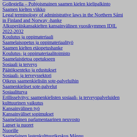
Gollegiella – Pohjoismainen saamen kielen kielipalkinto
Saamen kielten viikko
Legal terminology of administrative laws in the Northern Sámi
in Finland and Norway -hanke
Alkuperäiskansakielten kansainvälinen vuosikymmen IDIL
2022-2032
Koulutus ja oppimateriaali
Saamelaisopetus ja oppimateriaalityö
Saamen kielten etäopetushanke
Koulutus- ja oppimateriaalitoimisto
Saamelaistietoa opetukseen
Sosiaali ja terveys
Päätöksenteko ja edustukset
Sosiaali- ja terveyssektori
Oikeus saamenkielisiin sote-palveluihin
Saamenkieliset sote-palvelut
Sosiaaliturva
Erillisselvitys: saamenkielisten sosiaali- ja terveyspalveluiden
kulttuurinen vaikutus
Kansainvälinen työ
Kansainväliset sopimukset
Saamelainen parlamentaarinen neuvosto
Lapset ja nuoret
Nuorille
Saamelainen lastenkulttuurikeskus Mánnu