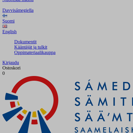
Davvisámegiella
Suomi
English
Dokumentit
Kääntäjät ja tulkit
Oppimateriaalikauppa
Kirjaudu
Ostoskori
0