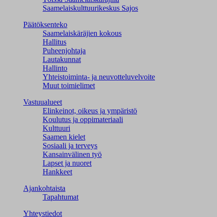
Saamelaiskulttuuri­keskus Sajos
Päätöksenteko
Saamelaiskäräjien kokous
Hallitus
Puheenjohtaja
Lautakunnat
Hallinto
Yhteistoiminta- ja neuvotteluvelvoite
Muut toimielimet
Vastuualueet
Elinkeinot, oikeus ja ympäristö
Koulutus ja oppimateriaali
Kulttuuri
Saamen kielet
Sosiaali ja terveys
Kansainvälinen työ
Lapset ja nuoret
Hankkeet
Ajankohtaista
Tapahtumat
Yhteystiedot