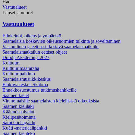
Hae
Vastuualueet
Lapset ja nuoret
Vastuualueet
Elinkeinot, oikeus ja ympäristö
Saamelaisia koskevien oikeusnormien tulkinta ja soveltaminen
Vastuullinen ja eettisesti kestävä saamelaismatkailu
Saamelaismatkailun eettiset ohjeet
Duodji Akademiija 2027
Kulttuuri
Kulttuurimääräraha
Kulttuuripalkinto
Saamelaismusiikki­keskus
Elokuvakeskus Skábma
Ennakkosuostumus tutkimushankkeille
Saamen kielet
Viranomaisille saamelaisten kielellisistä oikeuksista
Saamen kielilaki
Käännöspalvelut
Kielipesätoiminta
Sámi Giellagáldu
Kuáti -materiaalipankki
Saamen kieliteko