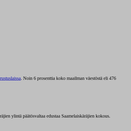
ustuslaissa
.
Noin 6 prosenttia koko maailman väestöstä eli 476
äräjien ylintä päätösvaltaa edustaa Saamelaiskäräjien kokous.