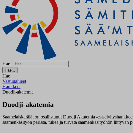
Hae...
Hae...
Hae
Vastuualueet
Hankkeet
Duodji-akatemia
Duodji-akatemia
Saamelaiskäräjät on osallistunut Duodji Akatemia -esiselvityshankkees
saamenkäsityön parissa, tukea ja turvata saamenkäsityöhön liittyvän p