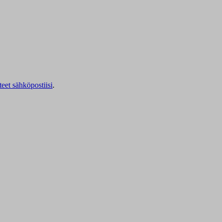
teet sähköpostiisi
.