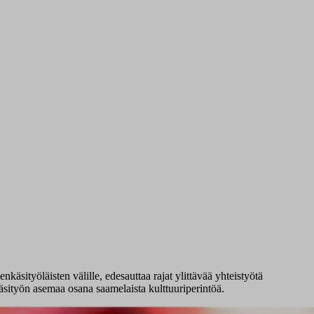
sityöläisten välille, edesauttaa rajat ylittävää yhteistyötä
äsityön asemaa osana saamelaista kulttuuriperintöä.