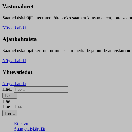
Vastuualueet
Saamelaiskäräjillä t
eemme töitä koko saamen kansan eteen, jotta saamen 
Näytä kaikki
Ajankohtaista
Saamelaiskäräjät kertoo toiminnastaan medialle ja muille aiheistamme 
Näytä kaikki
Yhteystiedot
Näytä kaikki
Hae...
Hae...
Hae
Hae...
Hae...
Etusivu
Saamelaiskäräjät