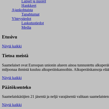
Lapset ja nuoret
Hankkeet
Ajankohtaista
Tapahtumat
Yhteystiedot
Laskutustiedot
Media
Etusivu
Näytä kaikki
Tietoa meistä
Saamelaiset ovat Euroopan unionin alueen ainoa tunnustettu alkuperä
miljoonaa ihmistä kuuluu alkuperäiskansoihin. Alkuperäiskansoja elää 9
Näytä kaikki
Päätöksenteko
Saamelaiskäräjien 21 jäsentä ja neljä varajäsentä valitaan saamelaiste
Näytä kaikki