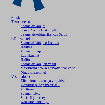
Etusivu
Tietoa meistä
Saamelaiskäräjät
Töissä Saamelaiskäräjillä
Saamelaiskulttuuri­keskus Sajos
Päätöksenteko
Saamelaiskäräjien kokous
Hallitus
Puheenjohtaja
Lautakunnat
Hallinto
Saamelaiskäräjien vaalit
Yhteistoiminta- ja neuvotteluvelvoite
Muut toimielimet
Vastuualueet
Elinkeinot, oikeus ja ympäristö
Koulutus ja oppimateriaali
Kulttuuri
Saamen kielet
Sosiaali ja terveys
Kansainvälinen työ