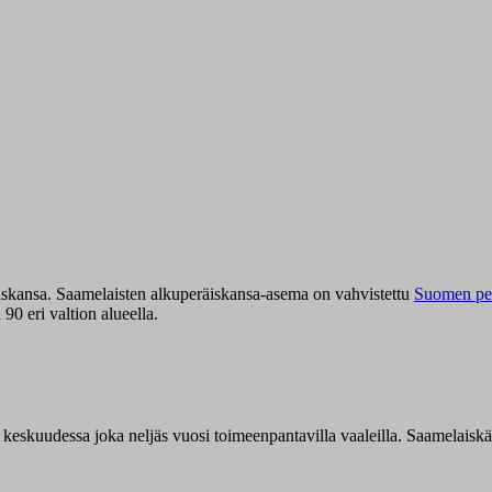
iskansa. Saamelaisten alkuperäiskansa-asema on vahvistettu
Suomen per
0 eri valtion alueella.
n keskuudessa joka neljäs vuosi toimeenpantavilla vaaleilla. Saamelaisk