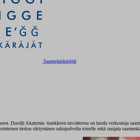
Saamelaiskäräjät
een. Duodji Akatemia -hankkeen tavoitteena on luoda verkostoja saamenkä
erinteisen tiedon siirtyminen sukupolvelta toiselle sekä suojata saamenk