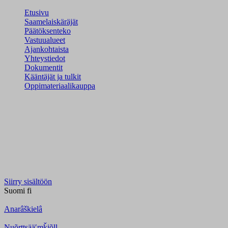
Etusivu
Saamelaiskäräjät
Päätöksenteko
Vastuualueet
Ajankohtaista
Yhteystiedot
Dokumentit
Kääntäjät ja tulkit
Oppimateriaalikauppa
Siirry sisältöön
Suomi
fi
Anarâškielâ
Nuõrttsääʹmǩiõll