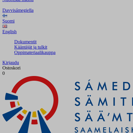
Davvisámegiella
Suomi
English
Dokumentit
Kääntäjät ja tulkit
Oppimateriaalikauppa
Kirjaudu
Ostoskori
0