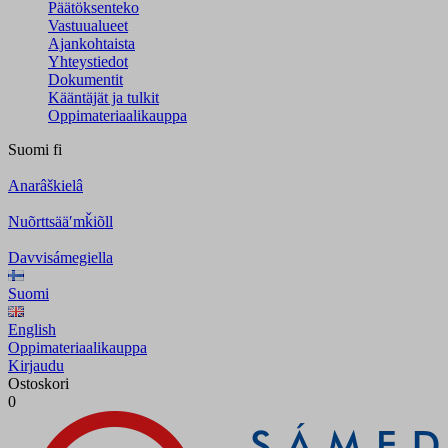
Päätöksenteko
Vastuualueet
Ajankohtaista
Yhteystiedot
Dokumentit
Kääntäjät ja tulkit
Oppimateriaalikauppa
Suomi
fi
Anarâškielâ
Nuõrttsääʹmǩiõll
Davvisámegiella
Suomi
English
Oppimateriaalikauppa
Kirjaudu
Ostoskori
0