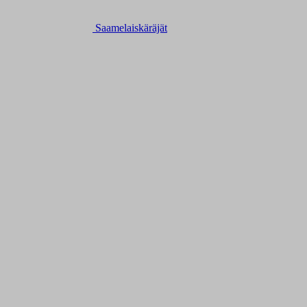
Saamelaiskäräjät