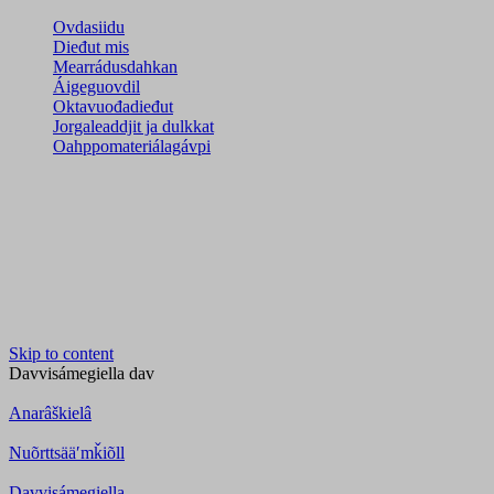
Ovdasiidu
Dieđut mis
Mearrádusdahkan
Áigeguovdil
Oktavuođadieđut
Jorgaleaddjit ja dulkkat
Oahppomateriálagávpi
Skip to content
Davvisámegiella
dav
Anarâškielâ
Nuõrttsääʹmǩiõll
Davvisámegiella