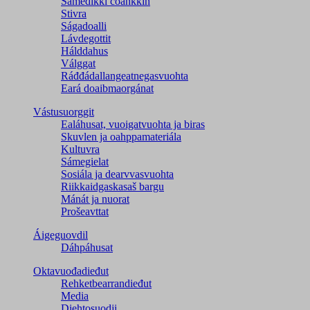
Sámedikki čoahkkin
Stivra
Ságadoalli
Lávdegottit
Hálddahus
Válggat
Ráđđádallangeatnegas­vuohta
Eará doaibmaorgánat
Vástusuorggit
Ealáhusat, vuoigatvuohta ja biras
Skuvlen ja oahppamateriála
Kultuvra
Sámegielat
Sosiála ja dearvvasvuohta
Riikkaidgaskasaš bargu
Mánát ja nuorat
Prošeavttat
Áigeguovdil
Dáhpáhusat
Oktavuođadieđut
Rehketbearrandieđut
Media
Diehtosuodji