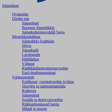
Sámediggi
Ovdasiidu
Dieđut mis
Sámediggi
Barggus Sámedikkis
Sámekulturguovddáš Sajos
Mearrádusdahkan
Sámedikki čoahkkin
Stivra
Ságadoalli
Lávdegottit
Hálddahus
Válggat
Ráđđádallangeatnegas­vuohta
Eará doaibmaorgánat
Vástusuorggit
Ealáhusat, vuoigatvuohta ja biras
Skuvlen ja oahppamateriála
Kultuvra
Sámegielat
Sosiála ja dearvvasvuohta
Riikkaidgaskasaš bargu
Mánát ja nuorat