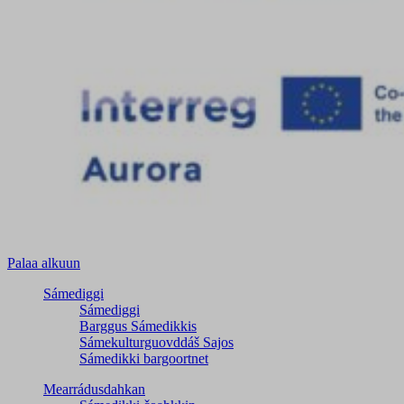
Palaa alkuun
Sámediggi
Sámediggi
Barggus Sámedikkis
Sámekulturguovddáš Sajos
Sámedikki bargoortnet
Mearrádusdahkan