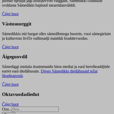
juohke njealját jagi dollojuvvon válggain. Sámedikki čoahkkin
ovddasta Sámedikki bajimuš mearridanválddi.
Čájet buot
Vástusuorggit
Sámedikkis mii bargat olles sámeálbmoga buorrin, vuoi sámegielain
ja kultuvrras livčče eallinsadji maiddái boahttevuođas.
Čájet buot
Áigeguovdil
Sámediggi muitala doaimmaidis birra mediai ja eará berošteaddjiide
earret eará dieđáhusain.
Diŋgo Sámedikki dieđáhusaid iežat
šleađgapostii
.
Čájet buot
Oktavuođadieđut
Čájet buot
Oza...