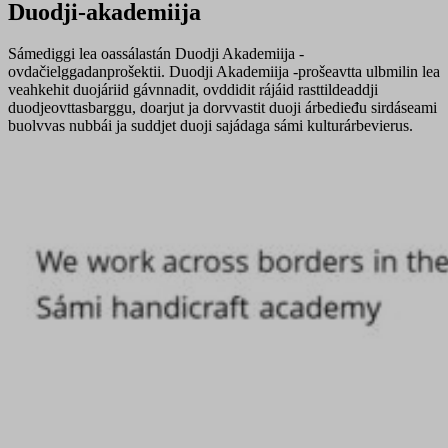
Duodji-akademiija
Sámediggi lea oassálastán Duodji Akademiija -
ovdačielggadanprošektii. Duodji Akademiija -prošeavtta ulbmilin lea
veahkehit duojáriid gávnnadit, ovddidit rájáid rasttildeaddji
duodjeovttasbarggu, doarjut ja dorvvastit duoji árbedieđu sirdáseami
buolvvas nubbái ja suddjet duoji sajádaga sámi kulturárbevierus.