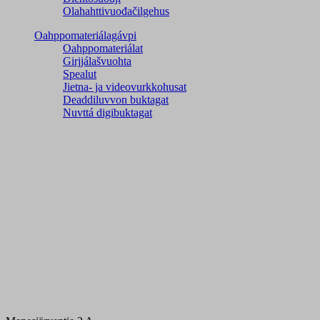
Olahahttivuođačilgehus
Oahppomateriálagávpi
Oahppomateriálat
Girjjálašvuohta
Spealut
Jietna- ja videovurkkohusat
Deaddiluvvon buktagat
Nuvttá digibuktagat