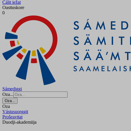
Čálit iežat
Oasttuskore
0
Sámediggi
Oza...
Oza...
Oza
Vástusuorggit
Prošeavttat
Duodji-akademiija