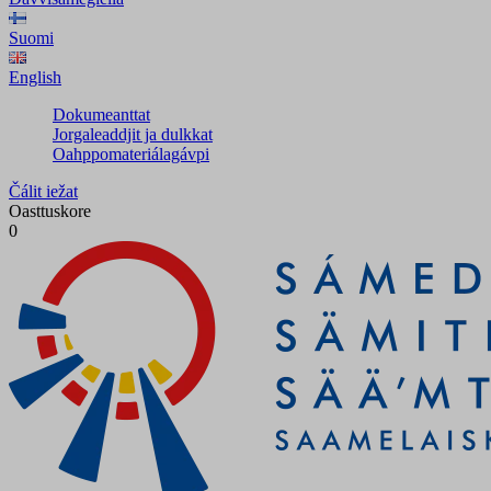
Suomi
English
Dokumeanttat
Jorgaleaddjit ja dulkkat
Oahppomateriálagávpi
Čálit iežat
Oasttuskore
0