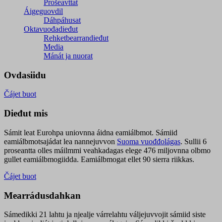
Prošeavttat
Áigeguovdil
Dáhpáhusat
Oktavuođadieđut
Rehketbearrandieđut
Media
Mánát ja nuorat
Ovdasiidu
Čájet buot
Dieđut mis
Sámit leat Eurohpa uniovnna áidna eamiálbmot. Sámiid
eamiálbmotsajádat lea nannejuvvon
Suoma vuođđolágas
. Sullii 6
proseantta olles máilmmi veahkadagas elege 476 miljovnna olbmo
gullet eamiálbmogiidda. Eamiálbmogat ellet 90 sierra riikkas.
Čájet buot
Mearrádusdahkan
Sámedikki 21 lahtu ja njealje várrelahtu váljejuvvojit sámiid siste