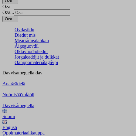
Oza...
Oza
Oza...
Oza...
Ovdasiidu
Dieđut mis
Mearrádusdahkan
Áigeguovdil
Oktavuođadieđut
Jorgaleaddjit ja dulkkat
Oahppomateriálagávpi
Davvisámegiella
dav
Anarâškielâ
Nuõrttsääʹmǩiõll
Davvisámegiella
Suomi
English
Oppimateriaalikauppa