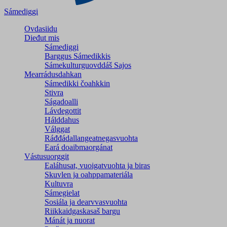
Sámediggi
Ovdasiidu
Dieđut mis
Sámediggi
Barggus Sámedikkis
Sámekulturguovddáš Sajos
Mearrádusdahkan
Sámedikki čoahkkin
Stivra
Ságadoalli
Lávdegottit
Hálddahus
Válggat
Ráđđádallangeatnegas­vuohta
Eará doaibmaorgánat
Vástusuorggit
Ealáhusat, vuoigatvuohta ja biras
Skuvlen ja oahppamateriála
Kultuvra
Sámegielat
Sosiála ja dearvvasvuohta
Riikkaidgaskasaš bargu
Mánát ja nuorat