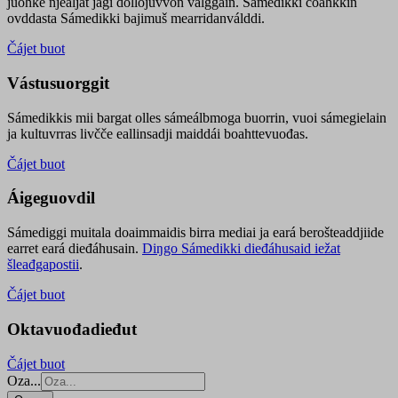
juohke njealját jagi dollojuvvon válggain. Sámedikki čoahkkin
ovddasta Sámedikki bajimuš mearridanválddi.
Čájet buot
Vástusuorggit
Sámedikkis mii bargat olles sámeálbmoga buorrin, vuoi sámegielain
ja kultuvrras livčče eallinsadji maiddái boahttevuođas.
Čájet buot
Áigeguovdil
Sámediggi muitala doaimmaidis birra mediai ja eará berošteaddjiide
earret eará dieđáhusain.
Diŋgo Sámedikki dieđáhusaid iežat
šleađgapostii
.
Čájet buot
Oktavuođadieđut
Čájet buot
Oza...