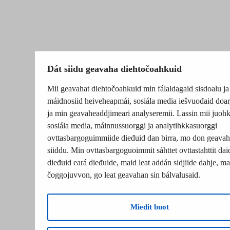
Dát siidu geavaha diehtočoahkuid
Mii geavahat diehtočoahkuid min fálaldagaid sisdoalu ja
máidnosiid heiveheapmái, sosiála media iešvuođaid doar
ja min geavaheaddjimeari analyseremii. Lassin mii juohk
sosiála media, máinnussuorggi ja analytihkkasuorggi
ovttasbargoguimmiide dieđuid dan birra, mo don geavah
siiddu. Min ovttasbargoguoimmit sáhttet ovttastahttit dai
dieđuid eará dieđuide, maid leat addán sidjiide dahje, mat
čoggojuvvon, go leat geavahan sin bálvalusaid.
Mieđit buot