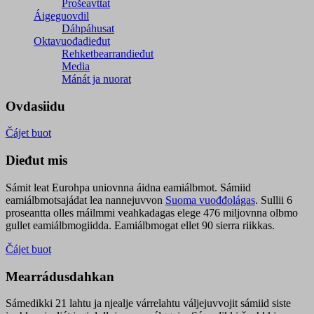
Prošeavttat
Áigeguovdil
Dáhpáhusat
Oktavuođadieđut
Rehketbearrandieđut
Media
Mánát ja nuorat
Ovdasiidu
Čájet buot
Dieđut mis
Sámit leat Eurohpa uniovnna áidna eamiálbmot. Sámiid
eamiálbmotsajádat lea nannejuvvon
Suoma vuođđolágas
. Sullii 6
proseantta olles máilmmi veahkadagas elege 476 miljovnna olbmo
gullet eamiálbmogiidda. Eamiálbmogat ellet 90 sierra riikkas.
Čájet buot
Mearrádusdahkan
Sámedikki 21 lahtu ja njealje várrelahtu váljejuvvojit sámiid siste