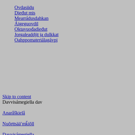
Ovdasiidu
Dieđut mis
Mearrádusdahkan
Áigeguovdil
Oktavuođadieđut
Jorgaleaddjit ja dulkkat
Oahppomateriálagávpi
Skip to content
Davvisámegiella
dav
Anarâškielâ
Nuõrttsääʹmǩiõll
Davvisámegiella