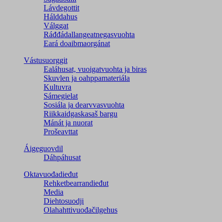
Lávdegottit
Hálddahus
Válggat
Ráđđádallangeatnegas­vuohta
Eará doaibmaorgánat
Vástusuorggit
Ealáhusat, vuoigatvuohta ja biras
Skuvlen ja oahppamateriála
Kultuvra
Sámegielat
Sosiála ja dearvvasvuohta
Riikkaidgaskasaš bargu
Mánát ja nuorat
Prošeavttat
Áigeguovdil
Dáhpáhusat
Oktavuođadieđut
Rehketbearrandieđut
Media
Diehtosuodji
Olahahttivuođačilgehus