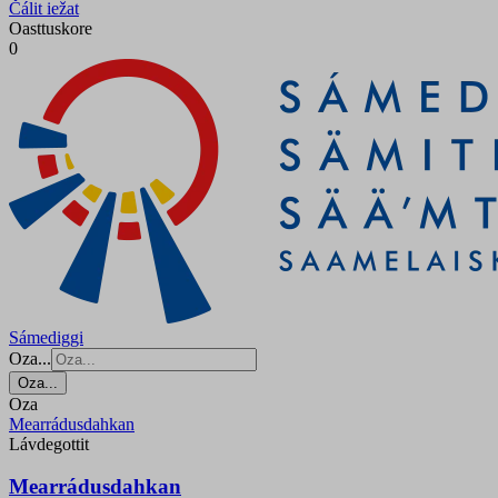
Čálit iežat
Oasttuskore
0
Sámediggi
Oza...
Oza...
Oza
Mearrádusdahkan
Lávdegottit
Mearrádusdahkan