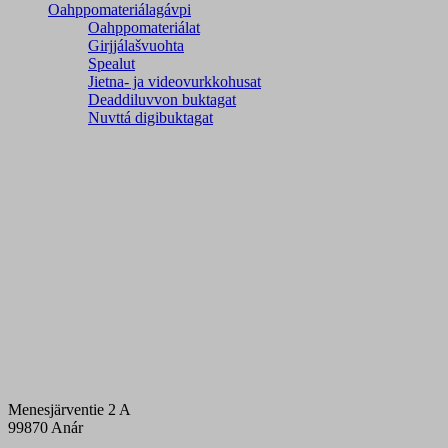
Oahppomateriálagávpi
Oahppomateriálat
Girjjálašvuohta
Spealut
Jietna- ja videovurkkohusat
Deaddiluvvon buktagat
Nuvttá digibuktagat
Menesjärventie 2 A
99870 Anár