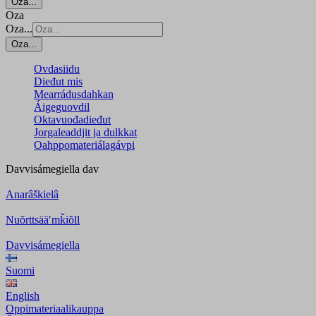
Oza...
Oza
Oza...
Oza...
Ovdasiidu
Dieđut mis
Mearrádusdahkan
Áigeguovdil
Oktavuođadieđut
Jorgaleaddjit ja dulkkat
Oahppomateriálagávpi
Davvisámegiella
dav
Anarâškielâ
Nuõrttsääʹmǩiõll
Davvisámegiella
Suomi
English
Oppimateriaalikauppa