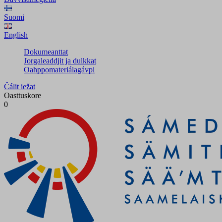
Suomi
English
Dokumeanttat
Jorgaleaddjit ja dulkkat
Oahppomateriálagávpi
Čálit iežat
Oasttuskore
0