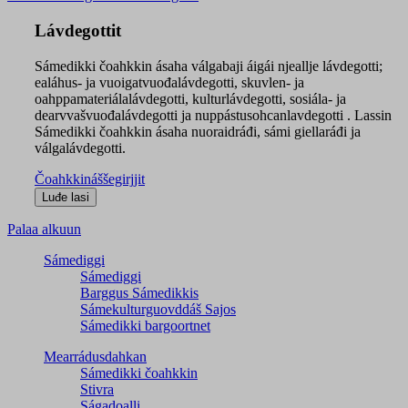
Lávdegottit
Sámedikki čoahkkin ásaha válgabaji áigái njeallje lávdegotti;
ealáhus- ja vuoigatvuođalávdegotti, skuvlen- ja
oahppamateriálalávdegotti, kulturlávdegotti, sosiála- ja
dearvvašvuođalávdegotti ja nuppástusohcanlavdegotti . Lassin
Sámedikki čoahkkin ásaha nuoraidráđi, sámi giellaráđi ja
válgalávdegotti.
Čoahkkináššegirjjit
Palaa alkuun
Sámediggi
Sámediggi
Barggus Sámedikkis
Sámekulturguovddáš Sajos
Sámedikki bargoortnet
Mearrádusdahkan
Sámedikki čoahkkin
Stivra
Ságadoalli