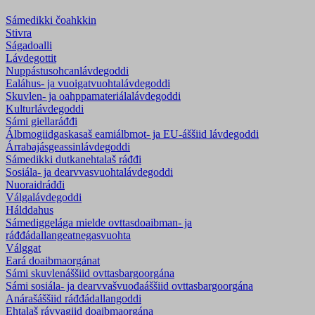
Sámedikki čoahkkin
Stivra
Ságadoalli
Lávdegottit
Nuppástusohcanlávdegoddi
Ealáhus- ja vuoigatvuohtalávdegoddi
Skuvlen- ja oahppamateriála­lávdegoddi
Kulturlávdegoddi
Sámi giellaráđđi
Álbmogiidgaskasaš eamiálbmot- ja EU-áššiid lávdegoddi
Árrabajásgeassinlávdegoddi
Sámedikki dutkanehtalaš ráđđi
Sosiála- ja dearvvasvuohta­lávdegoddi
Nuoraidráđđi
Válgalávdegoddi
Hálddahus
Sámediggelága mielde ovttasdoaibman- ja
ráđđádallangeatnegasvuohta
Válggat
Eará doaibmaorgánat
Sámi skuvlenáššiid ovttasbargoorgána
Sámi sosiála- ja dearvvašvuođaáššiid ovttasbargoorgána
Anárašáššiid ráđđádallangoddi
Ehtalaš rávvagiid doaibmaorgána