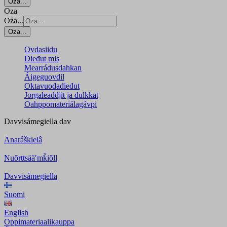
Oza...
Oza
Oza...
Oza...
Ovdasiidu
Dieđut mis
Mearrádusdahkan
Áigeguovdil
Oktavuođadieđut
Jorgaleaddjit ja dulkkat
Oahppomateriálagávpi
Davvisámegiella
dav
Anarâškielâ
Nuõrttsääʹmǩiõll
Davvisámegiella
Suomi
English
Oppimateriaalikauppa