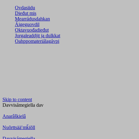
Ovdasiidu
Dieđut mis
Mearrádusdahkan
Áigeguovdil
Oktavuođadieđut
Jorgaleaddjit ja dulkkat
Oahppomateriálagávpi
Skip to content
Davvisámegiella
dav
Anarâškielâ
Nuõrttsääʹmǩiõll
Davvisámegiella