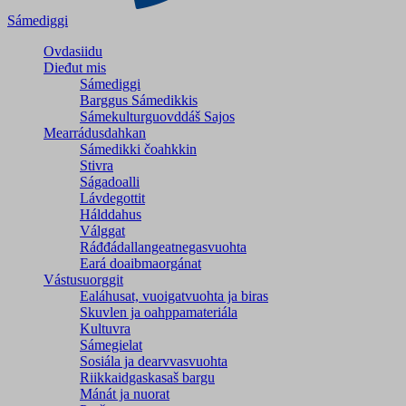
Sámediggi
Ovdasiidu
Dieđut mis
Sámediggi
Barggus Sámedikkis
Sámekulturguovddáš Sajos
Mearrádusdahkan
Sámedikki čoahkkin
Stivra
Ságadoalli
Lávdegottit
Hálddahus
Válggat
Ráđđádallangeatnegas­vuohta
Eará doaibmaorgánat
Vástusuorggit
Ealáhusat, vuoigatvuohta ja biras
Skuvlen ja oahppamateriála
Kultuvra
Sámegielat
Sosiála ja dearvvasvuohta
Riikkaidgaskasaš bargu
Mánát ja nuorat