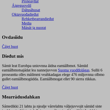
Prošeavttat
Áigeguovdil
Dáhpáhusat
Oktavuođadieđut
Rehketbearrandieđut
Media
Mánát ja nuorat
Ovdasiidu
Čájet buot
Dieđut mis
Sámit leat Eurohpa uniovnna áidna eamiálbmot. Sámiid
eamiálbmotsajádat lea nannejuvvon
Suoma vuođđolágas
. Sullii 6
proseantta olles máilmmi veahkadagas elege 476 miljovnna olbmo
gullet eamiálbmogiidda. Eamiálbmogat ellet 90 sierra riikkas.
Čájet buot
Mearrádusdahkan
Sámedikki 21 lahtu ja njealje várrelahtu váljejuvvojit sámiid siste