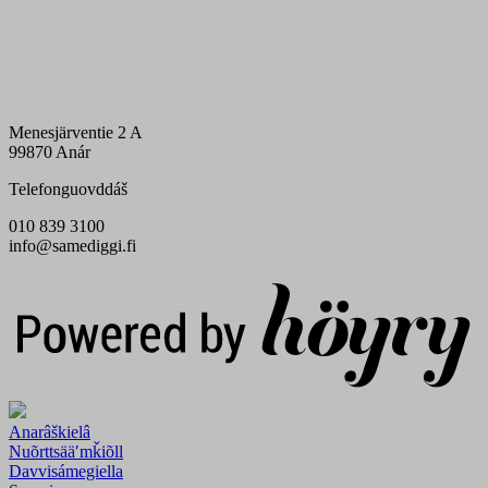
Menesjärventie 2 A
99870 Anár
Telefonguovddáš
010 839 3100
info@samediggi.fi
Digi- ja mainostoimisto Höyry Rovaniemi ja Oulu
Anarâškielâ
Nuõrttsääʹmǩiõll
Davvisámegiella