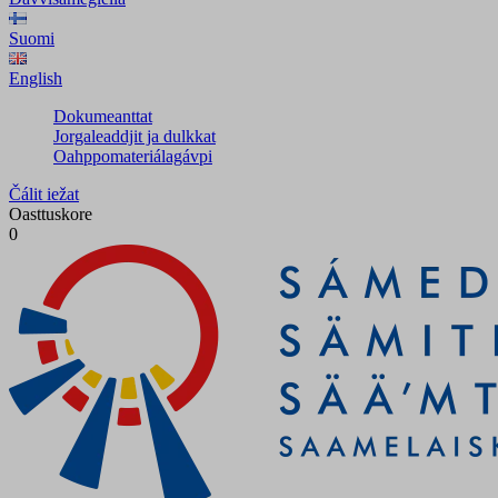
Suomi
English
Dokumeanttat
Jorgaleaddjit ja dulkkat
Oahppomateriálagávpi
Čálit iežat
Oasttuskore
0