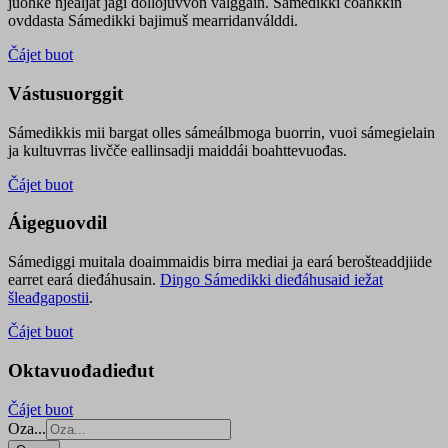
juohke njealját jagi dollojuvvon válggain. Sámedikki čoahkkin
ovddasta Sámedikki bajimuš mearridanválddi.
Čájet buot
Vástusuorggit
Sámedikkis mii bargat olles sámeálbmoga buorrin, vuoi sámegielain
ja kultuvrras livčče eallinsadji maiddái boahttevuođas.
Čájet buot
Áigeguovdil
Sámediggi muitala doaimmaidis birra mediai ja eará berošteaddjiide
earret eará dieđáhusain.
Diŋgo Sámedikki dieđáhusaid iežat
šleađgapostii
.
Čájet buot
Oktavuođadieđut
Čájet buot
Oza...