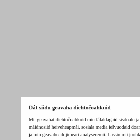
Dát siidu geavaha diehtočoahkuid
Mii geavahat diehtočoahkuid min fálaldagaid sisdoalu ja
máidnosiid heiveheapmái, sosiála media iešvuođaid doar
ja min geavaheaddjimeari analyseremii. Lassin mii juohk