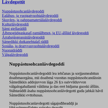
Lávdegottit
Nuppástusohcanlávdegoddi
Ealáhus- ja vuoigatvuohtalávdegoddi
Skuvlen- ja oahppamateriála­lávdegoddi
Kulturlávdegoddi
Sámi giellaráđđi
Álbmogiidgaskasaš eamiálbmot- ja EU-áššiid lávdegoddi
Árrabajásgeassinlávdegoddi
Sámedikki dutkanehtalaš ráđđi
Sosiála- ja dearvvasvuohta­lávdegoddi
Nuoraidráđđi
Válgalávdegoddi
Nuppástusohcanlávdegoddi
Nuppástusohcanlávdegoddi lea iehčanas ja sorjjasmeahttun
doaibmaorgána, mii doaibmá vuosttas nuppástusohcandássin
Sámedikkis addojuvvon lága 26 §:s oaivvilduvvon
válgalogahallamii váldima ja das eret bidjama guoski áššiin.
Stáhtaráđđi ásaha nuppástusohcanlávdegotti guđa jahkái hávil
Sámedikki evttohusas.
Nuppástusohcanlavdegotti ságajođiheaddji ja
láhkaolmmošlahttu galgaba deavdit