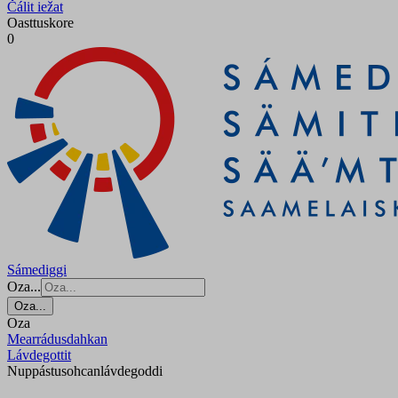
Čálit iežat
Oasttuskore
0
Sámediggi
Oza...
Oza...
Oza
Mearrádusdahkan
Lávdegottit
Nuppástusohcanlávdegoddi