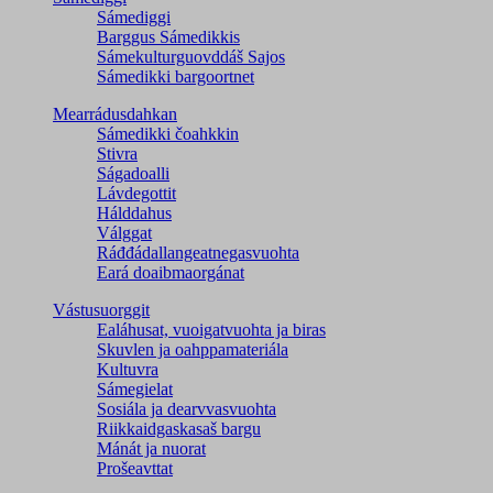
Sámediggi
Barggus Sámedikkis
Sámekulturguovddáš Sajos
Sámedikki bargoortnet
Mearrádusdahkan
Sámedikki čoahkkin
Stivra
Ságadoalli
Lávdegottit
Hálddahus
Válggat
Ráđđádallangeatnegas­vuohta
Eará doaibmaorgánat
Vástusuorggit
Ealáhusat, vuoigatvuohta ja biras
Skuvlen ja oahppamateriála
Kultuvra
Sámegielat
Sosiála ja dearvvasvuohta
Riikkaidgaskasaš bargu
Mánát ja nuorat
Prošeavttat