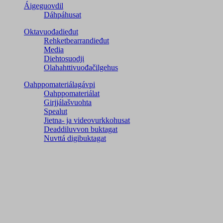
Áigeguovdil
Dáhpáhusat
Oktavuođadieđut
Rehketbearrandieđut
Media
Diehtosuodji
Olahahttivuođačilgehus
Oahppomateriálagávpi
Oahppomateriálat
Girjjálašvuohta
Spealut
Jietna- ja videovurkkohusat
Deaddiluvvon buktagat
Nuvttá digibuktagat