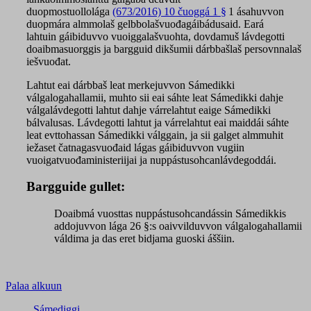
duopmostuollolága
(673/2016) 10 čuoggá 1 §
1 ásahuvvon
duopmára almmolaš gelbbolašvuođagáibádusaid. Eará
lahtuin gáibiduvvo vuoiggalašvuohta, dovdamuš lávdegotti
doaibmasuorggis ja bargguid dikšumii dárbbašlaš persovnnalaš
iešvuođat.
Lahtut eai dárbbaš leat merkejuvvon Sámedikki
válgalogahallamii, muhto sii eai sáhte leat Sámedikki dahje
válgalávdegotti lahtut dahje várrelahtut eaige Sámedikki
bálvalusas. Lávdegotti lahtut ja várrelahtut eai maiddái sáhte
leat evttohassan Sámedikki válggain, ja sii galget almmuhit
iežaset čatnagasvuođaid lágas gáibiduvvon vugiin
vuoigatvuođaministeriijai ja nuppástusohcanlávdegoddái.
Bargguide gullet:
Doaibmá vuosttas nuppástusohcandássin Sámedikkis
addojuvvon lága 26 §:s oaivvilduvvon válgalogahallamii
váldima ja das eret bidjama guoski áššiin.
Palaa alkuun
Sámediggi