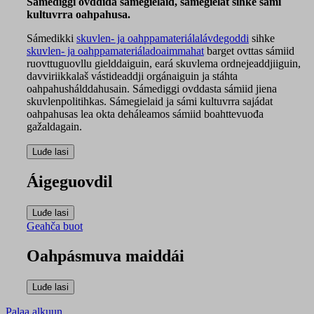
Sámediggi ovddida sámegielaid, sámegielat sihke sámi
kultuvrra oahpahusa.
Sámedikki
skuvlen- ja oahppamateriálalávdegoddi
sihke
skuvlen- ja oahppamateriáladoaimmahat
barget ovttas sámiid
ruovttuguovllu gielddaiguin, eará skuvlema ordnejeaddjiiguin,
davviriikkalaš vástideaddji orgánaiguin ja stáhta
oahpahushálddahusain. Sámediggi ovddasta sámiid jiena
skuvlenpolitihkas. Sámegielaid ja sámi kultuvrra sajádat
oahpahusas lea okta deháleamos sámiid boahttevuođa
gažaldagain.
Áigeguovdil
Geahča buot
Oahpásmuva maiddái
Palaa alkuun