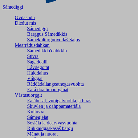
Sámediggi
Ovdasiidu
Dieđut mis
Sámediggi
Barggus Sámedikkis
Sámekulturguovddáš Sajos
Mearrádusdahkan
Sámedikki čoahkkin
Stivra
Ságadoalli
Lávdegottit
Hálddahus
Válggat
Ráđđádallangeatnegas­vuohta
Eará doaibmaorgánat
Vástusuorggit
Ealáhusat, vuoigatvuohta ja biras
Skuvlen ja oahppamateriála
Kultuvra
Sámegielat
Sosiála ja dearvvasvuohta
Riikkaidgaskasaš bargu
Mánát ja nuorat