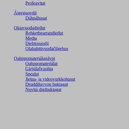
Prošeavttat
Áigeguovdil
Dáhpáhusat
Oktavuođadieđut
Rehketbearrandieđut
Media
Diehtosuodji
Olahahttivuođačilgehus
Oahppomateriálagávpi
Oahppomateriálat
Girjjálašvuohta
Spealut
Jietna- ja videovurkkohusat
Deaddiluvvon buktagat
Nuvttá digibuktagat