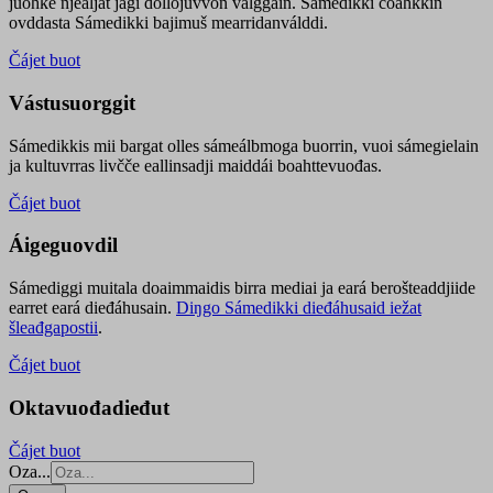
juohke njealját jagi dollojuvvon válggain. Sámedikki čoahkkin
ovddasta Sámedikki bajimuš mearridanválddi.
Čájet buot
Vástusuorggit
Sámedikkis mii bargat olles sámeálbmoga buorrin, vuoi sámegielain
ja kultuvrras livčče eallinsadji maiddái boahttevuođas.
Čájet buot
Áigeguovdil
Sámediggi muitala doaimmaidis birra mediai ja eará berošteaddjiide
earret eará dieđáhusain.
Diŋgo Sámedikki dieđáhusaid iežat
šleađgapostii
.
Čájet buot
Oktavuođadieđut
Čájet buot
Oza...