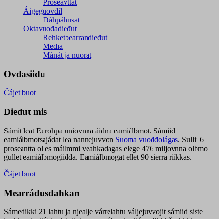
Prošeavttat
Áigeguovdil
Dáhpáhusat
Oktavuođadieđut
Rehketbearrandieđut
Media
Mánát ja nuorat
Ovdasiidu
Čájet buot
Dieđut mis
Sámit leat Eurohpa uniovnna áidna eamiálbmot. Sámiid
eamiálbmotsajádat lea nannejuvvon
Suoma vuođđolágas
. Sullii 6
proseantta olles máilmmi veahkadagas elege 476 miljovnna olbmo
gullet eamiálbmogiidda. Eamiálbmogat ellet 90 sierra riikkas.
Čájet buot
Mearrádusdahkan
Sámedikki 21 lahtu ja njealje várrelahtu váljejuvvojit sámiid siste