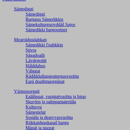
Sámediggi
Sámediggi
Barggus Sámedikkis
Sámekulturguovddáš Sajos
Sámedikki bargoortnet
Mearrádusdahkan
Sámedikki čoahkkin
Stivra
Ságadoalli
Lávdegottit
Hálddahus
Válggat
Ráđđádallangeatnegas­vuohta
Eará doaibmaorgánat
Vástusuorggit
Ealáhusat, vuoigatvuohta ja biras
Skuvlen ja oahppamateriála
Kultuvra
Sámegielat
Sosiála ja dearvvasvuohta
Riikkaidgaskasaš bargu
Mánát ja nuorat