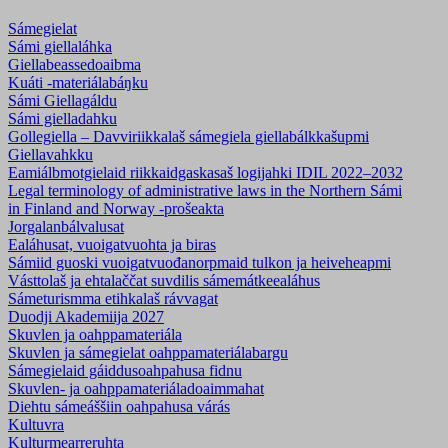
Sámegielat
Sámi giellaláhka
Giellabeassedoaibma
Kuáti -materiálabáŋku
Sámi Giellagáldu
Sámi gielladahku
Gollegiella – Davviriikkalaš sámegiela giellabálkkašupmi
Giellavahkku
Eamiálbmotgielaid riikkaidgaskasaš logijahki IDIL 2022–2032
Legal terminology of administrative laws in the Northern Sámi
in Finland and Norway -prošeakta
Jorgalanbálvalusat
Ealáhusat, vuoigatvuohta ja biras
Sámiid guoski vuoigatvuođanorpmaid tulkon ja heiveheapmi
Vásttolaš ja ehtalaččat suvdilis sámemátkeealáhus
Sámeturismma etihkalaš rávvagat
Duodji Akademiija 2027
Skuvlen ja oahppamateriála
Skuvlen ja sámegielat oahppamateriálabargu
Sámegielaid gáiddusoahpahusa fidnu
Skuvlen- ja oahppamateriála­doaimmahat
Diehtu sámeáššiin oahpahusa várás
Kultuvra
Kulturmearreruhta