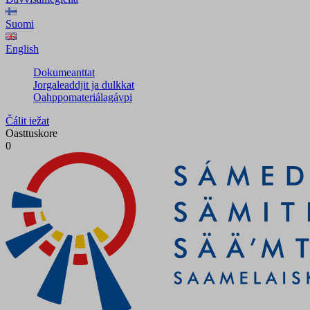
Suomi
English
Dokumeanttat
Jorgaleaddjit ja dulkkat
Oahppomateriálagávpi
Čálit iežat
Oasttuskore
0