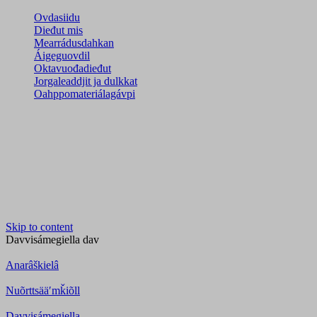
Ovdasiidu
Dieđut mis
Mearrádusdahkan
Áigeguovdil
Oktavuođadieđut
Jorgaleaddjit ja dulkkat
Oahppomateriálagávpi
Skip to content
Davvisámegiella
dav
Anarâškielâ
Nuõrttsääʹmǩiõll
Davvisámegiella