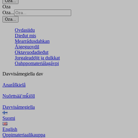
Oza...
Oza
Oza...
Oza...
Ovdasiidu
Dieđut mis
Mearrádusdahkan
Áigeguovdil
Oktavuođadieđut
Jorgaleaddjit ja dulkkat
Oahppomateriálagávpi
Davvisámegiella
dav
Anarâškielâ
Nuõrttsääʹmǩiõll
Davvisámegiella
Suomi
English
Oppimateriaalikauppa