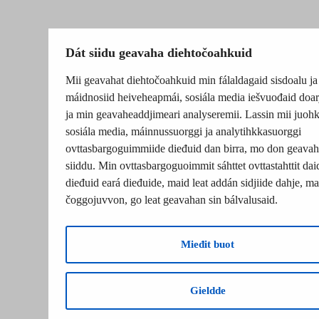
Dát siidu geavaha diehtočoahkuid
Mii geavahat diehtočoahkuid min fálaldagaid sisdoalu ja
máidnosiid heiveheapmái, sosiála media iešvuođaid doar
ja min geavaheaddjimeari analyseremii. Lassin mii juohk
sosiála media, máinnussuorggi ja analytihkkasuorggi
ovttasbargoguimmiide dieđuid dan birra, mo don geavah
siiddu. Min ovttasbargoguoimmit sáhttet ovttastahttit dai
dieđuid eará dieđuide, maid leat addán sidjiide dahje, mat
čoggojuvvon, go leat geavahan sin bálvalusaid.
Mieđit buot
Gieldde