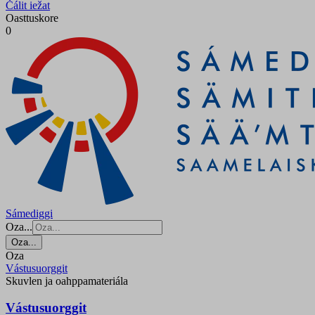
Čálit iežat
Oasttuskore
0
Sámediggi
Oza...
Oza...
Oza
Vástusuorggit
Skuvlen ja oahppamateriála
Vástusuorggit