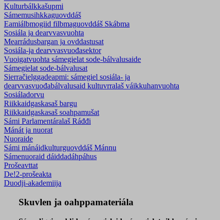
Kulturbálkkašupmi
Sámemusihkkaguovddáš
Eamiálbmogiid filbmaguovddáš Skábma
Sosiála ja dearvvasvuohta
Mearrádusbargan ja ovddastusat
Sosiála-ja dearvvasvuođasektor
Vuoigatvuohta sámegielat sode-bálvalusaide
Sámegielat sode-bálvalusat
Sierračielggadeapmi: sámegiel sosiála- ja
dearvvasvuođabálvalusaid kultuvrralaš váikkuhanvuohta
Sosiáladorvu
Riikkaidgaskasaš bargu
Riikkaidgaskasaš soahpamušat
Sámi Parlamentáralaš Ráđđi
Mánát ja nuorat
Nuoraide
Sámi mánáidkulturguovddáš Mánnu
Sámenuoraid dáiddadáhpáhus
Prošeavttat
De!2-prošeakta
Duodji-akademiija
Skuvlen ja oahppamateriála