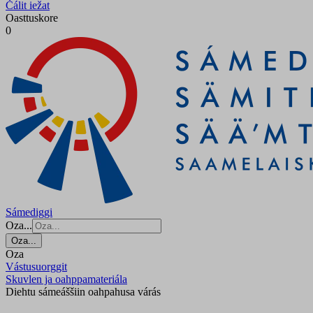
Čálit iežat
Oasttuskore
0
Sámediggi
Oza...
Oza...
Oza
Vástusuorggit
Skuvlen ja oahppamateriála
Diehtu sámeáššiin oahpahusa várás