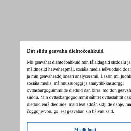
Dát siidu geavaha diehtočoahkuid
Mii geavahat diehtočoahkuid min fálaldagaid sisdoalu ja
máidnosiid heiveheapmái, sosiála media iešvuođaid doar
ja min geavaheaddjimeari analyseremii. Lassin mii juohk
sosiála media, máinnussuorggi ja analytihkkasuorggi
ovttasbargoguimmiide dieđuid dan birra, mo don geavah
siiddu. Min ovttasbargoguoimmit sáhttet ovttastahttit dai
dieđuid eará dieđuide, maid leat addán sidjiide dahje, mat
čoggojuvvon, go leat geavahan sin bálvalusaid.
Mieđit buot