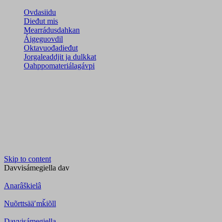
Ovdasiidu
Dieđut mis
Mearrádusdahkan
Áigeguovdil
Oktavuođadieđut
Jorgaleaddjit ja dulkkat
Oahppomateriálagávpi
Skip to content
Davvisámegiella
dav
Anarâškielâ
Nuõrttsääʹmǩiõll
Davvisámegiella