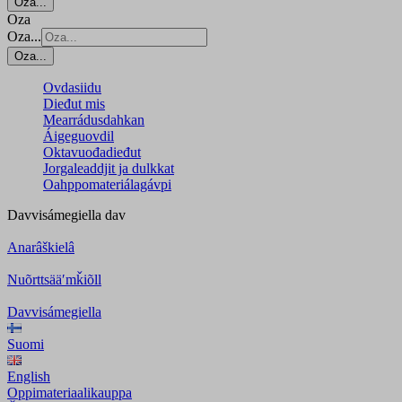
Oza...
Oza
Oza...
Oza...
Ovdasiidu
Dieđut mis
Mearrádusdahkan
Áigeguovdil
Oktavuođadieđut
Jorgaleaddjit ja dulkkat
Oahppomateriálagávpi
Davvisámegiella
dav
Anarâškielâ
Nuõrttsääʹmǩiõll
Davvisámegiella
Suomi
English
Oppimateriaalikauppa