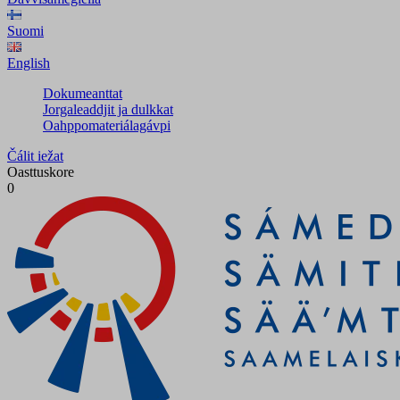
Suomi
English
Dokumeanttat
Jorgaleaddjit ja dulkkat
Oahppomateriálagávpi
Čálit iežat
Oasttuskore
0