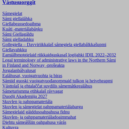
Vástusuorggit
Sámegielat
Sámi giellaláhka
Giellabeassedoaibma
Kuáti -materiálabáŋku
Sámi Giellagáldu
Sámi gielladahku
Gollegiella – Davviriikkalaš sámegiela giellabálkkašupmi
Giellavahkku
Eamiálbmotgielaid riikkaidgaskasaš logijahki IDIL 2022–2032
Legal terminology of administrative laws in the Northern Sámi
in Finland and Norway -prošeakta
Jorgalanbálvalusat
Ealáhusat, vuoigatvuohta ja biras
Sámiid guoski vuoigatvuođanorpmaid tulkon ja heiveheapmi
Vásttolaš ja ehtalaččat suvdilis sámemátkeealáhus
Sámeturismma etihkalaš rávvagat
Duodji Akademiija 2027
Skuvlen ja oahppamateriála
Skuvlen ja sámegielat oahppamateriálabargu
Sámegielaid gáiddusoahpahusa fidnu
Skuvlen- ja oahppamateriála­doaimmahat
Diehtu sámeáššiin oahpahusa várás
Kultuvra