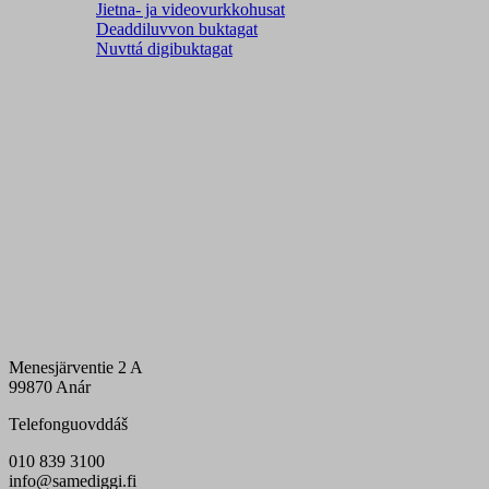
Jietna- ja videovurkkohusat
Deaddiluvvon buktagat
Nuvttá digibuktagat
Menesjärventie 2 A
99870 Anár
Telefonguovddáš
010 839 3100
info@samediggi.fi