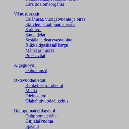
Eará doaibmaorgánat
Vástusuorggit
Ealáhusat, vuoigatvuohta ja biras
Skuvlen ja oahppamateriála
Kultuvra
Sámegielat
Sosiála ja dearvvasvuohta
Riikkaidgaskasaš bargu
Mánát ja nuorat
Prošeavttat
Áigeguovdil
Dáhpáhusat
Oktavuođadieđut
Rehketbearrandieđut
Media
Diehtosuodji
Olahahttivuođačilgehus
Oahppomateriálagávpi
Oahppomateriálat
Girjjálašvuohta
Spealut