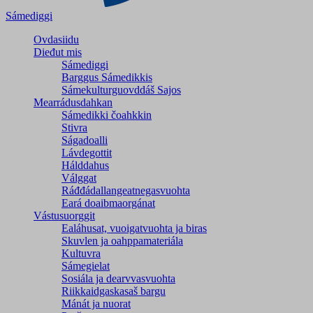
Sámediggi
Ovdasiidu
Dieđut mis
Sámediggi
Barggus Sámedikkis
Sámekulturguovddáš Sajos
Mearrádusdahkan
Sámedikki čoahkkin
Stivra
Ságadoalli
Lávdegottit
Hálddahus
Válggat
Ráđđádallangeatnegas­vuohta
Eará doaibmaorgánat
Vástusuorggit
Ealáhusat, vuoigatvuohta ja biras
Skuvlen ja oahppamateriála
Kultuvra
Sámegielat
Sosiála ja dearvvasvuohta
Riikkaidgaskasaš bargu
Mánát ja nuorat