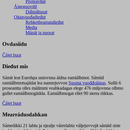
Prošeavttat
Áigeguovdil
Dáhpáhusat
Oktavuođadieđut
Rehketbearrandieđut
Media
Mánát ja nuorat
Ovdasiidu
Čájet buot
Dieđut mis
Sámit leat Eurohpa uniovnna áidna eamiálbmot. Sámiid
eamiálbmotsajádat lea nannejuvvon
Suoma vuođđolágas
. Sullii 6
proseantta olles máilmmi veahkadagas elege 476 miljovnna olbmo
gullet eamiálbmogiidda. Eamiálbmogat ellet 90 sierra riikkas.
Čájet buot
Mearrádusdahkan
Sámedikki 21 lahtu ja njealje várrelahtu váljejuvvojit sámiid siste