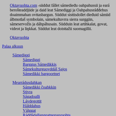
Oktavuohta.com
-siiddut fállet sámedieđu oahpahussii ja eará
berošteaddjiide ja daid leat Sámediggi ja Oahpahusráđđehus
doaimmahan ovttasbargun. Siiddut sisttisdollet dieđuid sámiid
álbmotlaš symbolain, sámekultuvrra sierra surggiin,
sámeservožis ja dáhpáhusain. Siidduin leat artihkalat, govat,
videot ja liŋkkat. Siiddut leat doisttažii suomagillii.
Oktavuohta
Palaa alkuun
Sámediggi
Sámediggi
Barggus Sámedikkis
Sámekulturguovddáš Sajos
Sámedikki bargoortnet
Mearrádusdahkan
Sámedikki čoahkkin
Stivra
Ságadoalli
Lávdegottit
Hálddahus
Válggat
Ráđđádallangeatnegas­vuohta