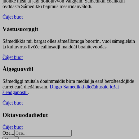
juohke njealját jagi dollojuvvon válggain. Sámedikki čoahkkin
ovddasta Sámedikki bajimuš mearridanválddi.
Čájet buot
Vástusuorggit
Sámedikkis mii bargat olles sámeálbmoga buorrin, vuoi sámegielain
ja kultuvrras livčče eallinsadji maiddái boahttevuođas.
Čájet buot
Áigeguovdil
Sámediggi muitala doaimmaidis birra mediai ja eará berošteaddjiide
earret eará dieđáhusain.
Diŋgo Sámedikki dieđáhusaid iežat
šleađgapostii
.
Čájet buot
Oktavuođadieđut
Čájet buot
Oza...