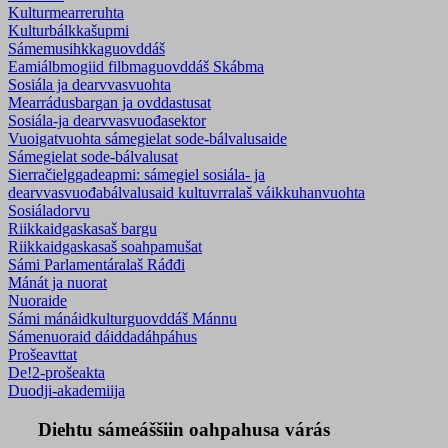
Kulturmearreruhta
Kulturbálkkašupmi
Sámemusihkkaguovddáš
Eamiálbmogiid filbmaguovddáš Skábma
Sosiála ja dearvvasvuohta
Mearrádusbargan ja ovddastusat
Sosiála-ja dearvvasvuođasektor
Vuoigatvuohta sámegielat sode-bálvalusaide
Sámegielat sode-bálvalusat
Sierračielggadeapmi: sámegiel sosiála- ja
dearvvasvuođabálvalusaid kultuvrralaš váikkuhanvuohta
Sosiáladorvu
Riikkaidgaskasaš bargu
Riikkaidgaskasaš soahpamušat
Sámi Parlamentáralaš Ráđđi
Mánát ja nuorat
Nuoraide
Sámi mánáidkulturguovddáš Mánnu
Sámenuoraid dáiddadáhpáhus
Prošeavttat
De!2-prošeakta
Duodji-akademiija
Diehtu sámeáššiin oahpahusa várás