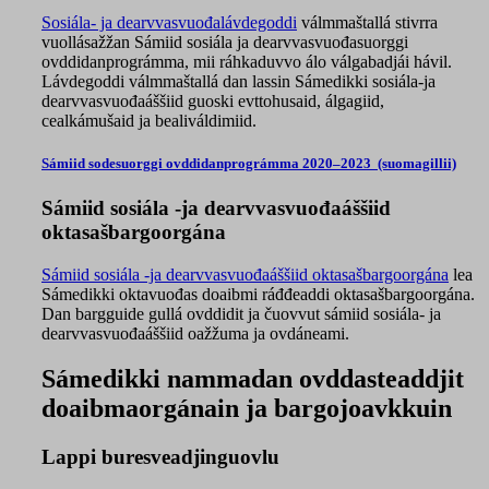
Sosiála- ja dearvvasvuođalávdegoddi
válmmaštallá stivrra
vuollásažžan Sámiid sosiála ja dearvvasvuođasuorggi
ovddidanprográmma, mii ráhkaduvvo álo válgabadjái hávil.
Lávdegoddi válmmaštallá dan lassin Sámedikki sosiála-ja
dearvvasvuođaáššiid guoski evttohusaid, álgagiid,
cealkámušaid ja bealiváldimiid.
Sámiid sodesuorggi ovddidanprográmma 2020–2023 (suomagillii)
Sámiid sosiála -ja dearvvasvuođaáššiid
oktasašbargoorgána
Sámiid sosiála -ja dearvvasvuođaáššiid oktasašbargoorgána
lea
Sámedikki oktavuođas doaibmi ráđđeaddi oktasašbargoorgána.
Dan bargguide gullá ovddidit ja čuovvut sámiid sosiála- ja
dearvvasvuođaáššiid oažžuma ja ovdáneami.
Sámedikki nammadan ovddasteaddjit
doaibmaorgánain ja bargojoavkkuin
Lappi buresveadjinguovlu