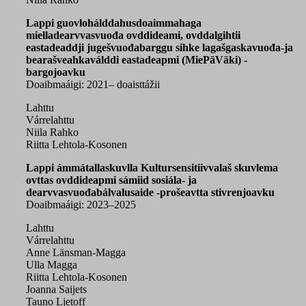
Lappi guovlohálddahusdoaimmahaga
mielladearvvasvuođa ovddideami, ovddalgihtii
eastadeaddji jugešvuođabarggu sihke lagašgaskavuođa-ja
bearašveahkaválddi eastadeapmi (MiePäVäki) -
bargojoavku
Doaibmaáigi: 2021
– doaisttážii
Lahttu
Várrelahttu
Niila Rahko
Riitta Lehtola-Kosonen
Lappi ámmátallaskuvlla Kultursensitiivvalaš skuvlema
ovttas ovddideapmi sámiid sosiála- ja
dearvvasvuođabálvalusaide -prošeavtta stivrenjoavku
Doaibmaáigi: 2023–2025
Lahttu
Várrelahttu
Anne Länsman-Magga
Ulla Magga
Riitta Lehtola-Kosonen
Joanna Saijets
Tauno Ljetoff