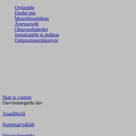
Ovdasiidu
Dieđut mis
Mearrádusdahkan
Áigeguovdil
Oktavuođadieđut
Jorgaleaddjit ja dulkkat
Oahppomateriálagávpi
Skip to content
Davvisámegiella
dav
Anarâškielâ
Nuõrttsääʹmǩiõll
Davvisámegiella