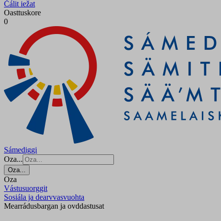
Čálit iežat
Oasttuskore
0
Sámediggi
Oza...
Oza...
Oza
Vástusuorggit
Sosiála ja dearvvasvuohta
Mearrádusbargan ja ovddastusat