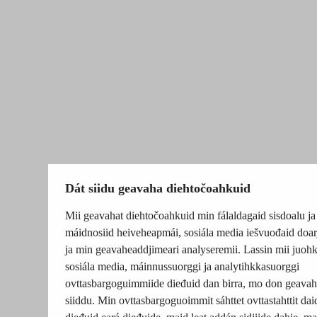
Dát siidu geavaha diehtočoahkuid
Mii geavahat diehtočoahkuid min fálaldagaid sisdoalu ja
máidnosiid heiveheapmái, sosiála media iešvuođaid doar
ja min geavaheaddjimeari analyseremii. Lassin mii juohk
sosiála media, máinnussuorggi ja analytihkkasuorggi
ovttasbargoguimmiide dieđuid dan birra, mo don geavah
siiddu. Min ovttasbargoguoimmit sáhttet ovttastahttit dai