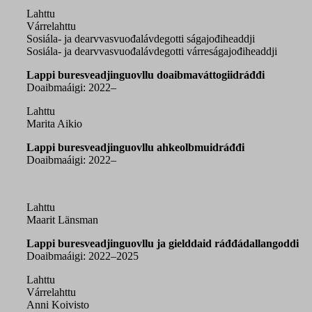
Lahttu
Várrelahttu
Sosiála- ja dearvvasvuođalávdegotti ságajođiheaddji
Sosiála- ja dearvvasvuođalávdegotti várreságajođiheaddji
Lappi buresveadjinguovllu doaibmaváttogiidráđđi
Doaibmaáigi: 2022–
Lahttu
Marita Aikio
Lappi buresveadjinguovllu ahkeolbmuidráđđi
Doaibmaáigi: 2022–
Lahttu
Maarit Länsman
Lappi buresveadjinguovllu ja gielddaid ráđđádallangoddi
Doaibmaáigi: 2022
–2025
Lahttu
Várrelahttu
Anni Koivisto