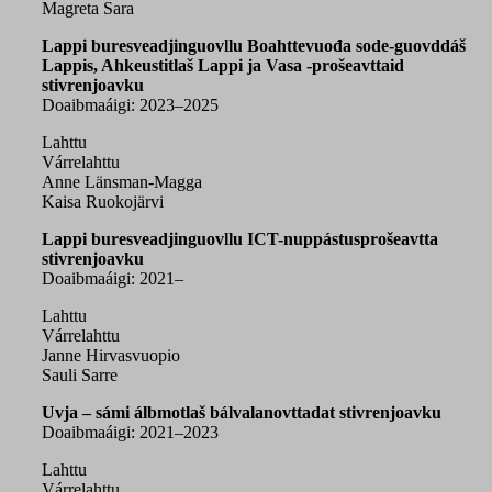
Magreta Sara
Lappi buresveadjinguovllu Boahttevuođa sode-guovddáš
Lappis, Ahkeustitlaš Lappi ja Vasa -prošeavttaid
stivrenjoavku
Doaibmaáigi: 2023–2025
Lahttu
Várrelahttu
Anne Länsman-Magga
Kaisa Ruokojärvi
Lappi buresveadjinguovllu ICT-nuppástusprošeavtta
stivrenjoavku
Doaibmaáigi:
2021–
Lahttu
Várrelahttu
Janne Hirvasvuopio
Sauli Sarre
Uvja – sámi álbmotlaš bálvalanovttadat stivrenjoavku
Doaibmaáigi: 2021–2023
Lahttu
Várrelahttu