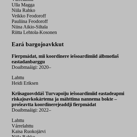
Ulla Magga
Niila Rahko
Veikko Feodoroff
Pauliina Feodoroff
Niina Aikio-Siltala
Riitta Lehtola-Kosonen
Eará bargojoavkkut
Fierpmádat, mii koordinere iešsoardimiid álbmotlaš
eastadanbarggu
Doaibmaáigi: 2020–
Lahttu
Heidi Eriksen
Kriisaguovddáš Turvapoiju iešsoardimiid eastadeapmi
riskajoavkokártema ja máhttima nannema bokte –
prošeavtta koordinerejeaddji fierpmádat
Doaibmaáigi: 2022–
Lahttu
Várrelahttu
Kaisa Ruokojärvi
Niila Rahko