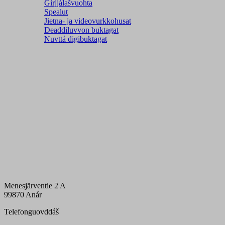
Girjjálašvuohta
Spealut
Jietna- ja videovurkkohusat
Deaddiluvvon buktagat
Nuvttá digibuktagat
Menesjärventie 2 A
99870 Anár
Telefonguovddáš