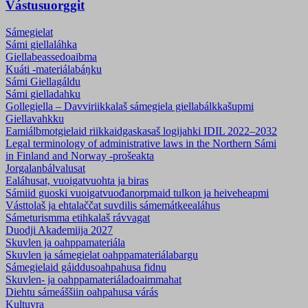
Vástusuorggit
Sámegielat
Sámi giellaláhka
Giellabeassedoaibma
Kuáti -materiálabáŋku
Sámi Giellagáldu
Sámi gielladahku
Gollegiella – Davviriikkalaš sámegiela giellabálkkašupmi
Giellavahkku
Eamiálbmotgielaid riikkaidgaskasaš logijahki IDIL 2022–2032
Legal terminology of administrative laws in the Northern Sámi
in Finland and Norway -prošeakta
Jorgalanbálvalusat
Ealáhusat, vuoigatvuohta ja biras
Sámiid guoski vuoigatvuođanorpmaid tulkon ja heiveheapmi
Vásttolaš ja ehtalaččat suvdilis sámemátkeealáhus
Sámeturismma etihkalaš rávvagat
Duodji Akademiija 2027
Skuvlen ja oahppamateriála
Skuvlen ja sámegielat oahppamateriálabargu
Sámegielaid gáiddusoahpahusa fidnu
Skuvlen- ja oahppamateriála­doaimmahat
Diehtu sámeáššiin oahpahusa várás
Kultuvra