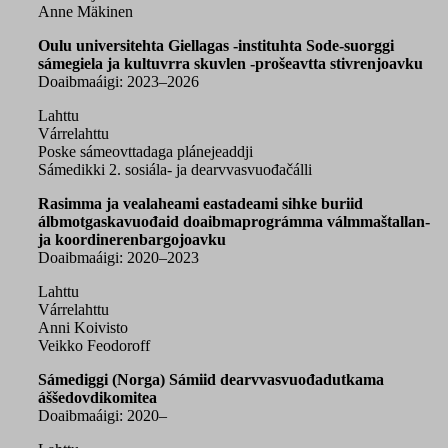
Anne Mäkinen
Oulu universitehta Giellagas -instituhta Sode-suorggi
sámegiela ja kultuvrra skuvlen -prošeavtta stivrenjoavku
Doaibmaáigi: 2023–2026
Lahttu
Várrelahttu
Poske sámeovttadaga plánejeaddji
Sámedikki 2. sosiála- ja dearvvasvuođačálli
Rasimma ja vealaheami eastadeami sihke buriid
álbmotgaskavuođaid doaibmaprográmma válmmaštallan-
ja koordinerenbargojoavku
Doaibmaáigi: 2020–2023
Lahttu
Várrelahttu
Anni Koivisto
Veikko Feodoroff
Sámediggi (Norga) Sámiid dearvvasvuođadutkama
áššedovdikomitea
Doaibmaáigi: 2020–