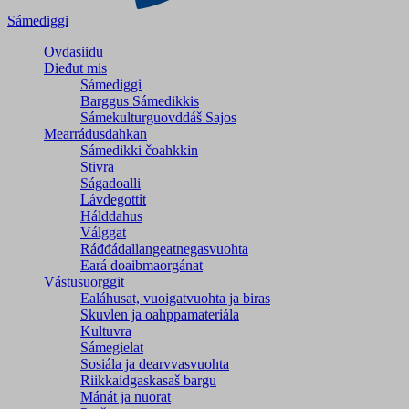
Sámediggi
Ovdasiidu
Dieđut mis
Sámediggi
Barggus Sámedikkis
Sámekulturguovddáš Sajos
Mearrádusdahkan
Sámedikki čoahkkin
Stivra
Ságadoalli
Lávdegottit
Hálddahus
Válggat
Ráđđádallangeatnegas­vuohta
Eará doaibmaorgánat
Vástusuorggit
Ealáhusat, vuoigatvuohta ja biras
Skuvlen ja oahppamateriála
Kultuvra
Sámegielat
Sosiála ja dearvvasvuohta
Riikkaidgaskasaš bargu
Mánát ja nuorat