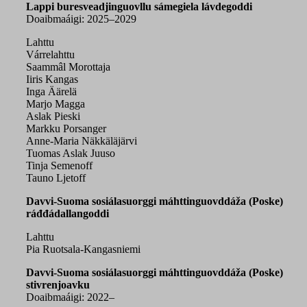
Lappi buresveadjinguovllu sámegiela lávdegoddi
Doaibmaáigi: 2025–2029
Lahttu
Várrelahttu
Saammâl Morottaja
Iiris Kangas
Inga Äärelä
Marjo Magga
Aslak Pieski
Markku Porsanger
Anne-Maria Näkkäläjärvi
Tuomas Aslak Juuso
Tinja Semenoff
Tauno Ljetoff
Davvi-Suoma sosiálasuorggi máhttinguovddáža (Poske)
ráđđádallangoddi
Lahttu
Pia Ruotsala-Kangasniemi
Davvi-Suoma sosiálasuorggi máhttinguovddáža (Poske)
stivrenjoavku
Doaibmaáigi: 2022–