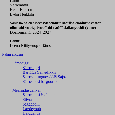
Lahttu
Várrelahttu
Heidi Eriksen
Lydia Heikkilä
Sosiála- ja dearvvasvuođaministeriija doaibmaváttot
olbmuid vuoigatvuođaid ráđđádallangoddi (vane)
Doaibmaáigi: 2024–2027
Lahttu
Leena Niittyvuopio-Jämsä
Palaa alkuun
Sámediggi
Sámediggi
Barggus Sámedikkis
Sámekulturguovddáš Sajos
Sámedikki bargoortnet
Mearrádusdahkan
Sámedikki čoahkkin
Stivra
Ságadoalli
Lávdegottit
Hálddahus