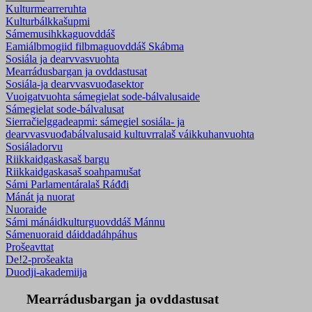
Kulturmearreruhta
Kulturbálkkašupmi
Sámemusihkkaguovddáš
Eamiálbmogiid filbmaguovddáš Skábma
Sosiála ja dearvvasvuohta
Mearrádusbargan ja ovddastusat
Sosiála-ja dearvvasvuođasektor
Vuoigatvuohta sámegielat sode-bálvalusaide
Sámegielat sode-bálvalusat
Sierračielggadeapmi: sámegiel sosiála- ja
dearvvasvuođabálvalusaid kultuvrralaš váikkuhanvuohta
Sosiáladorvu
Riikkaidgaskasaš bargu
Riikkaidgaskasaš soahpamušat
Sámi Parlamentáralaš Ráđđi
Mánát ja nuorat
Nuoraide
Sámi mánáidkulturguovddáš Mánnu
Sámenuoraid dáiddadáhpáhus
Prošeavttat
De!2-prošeakta
Duodji-akademiija
Mearrádusbargan ja ovddastusat