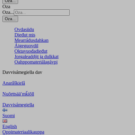
Oza...
Oza
Oza...
Oza...
Ovdasiidu
Dieđut mis
Mearrádusdahkan
Áigeguovdil
Oktavuođadieđut
Jorgaleaddjit ja dulkkat
Oahppomateriálagávpi
Davvisámegiella
dav
Anarâškielâ
Nuõrttsääʹmǩiõll
Davvisámegiella
Suomi
English
Oppimateriaalikauppa