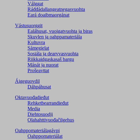
Válggat
Ráđđádallangeatnegas­vuohta
Eará doaibmaorgánat
Vástusuorggit
Ealáhusat, vuoigatvuohta ja biras
Skuvlen ja oahppamateriála
Kultuvra
Sámegielat
Sosiála ja dearvvasvuohta
Riikkaidgaskasaš bargu
Mánát ja nuorat
Prošeavttat
Áigeguovdil
Dáhpáhusat
Oktavuođadieđut
Rehketbearrandieđut
Media
Diehtosuodji
Olahahttivuođačilgehus
Oahppomateriálagávpi
Oahppomateriálat