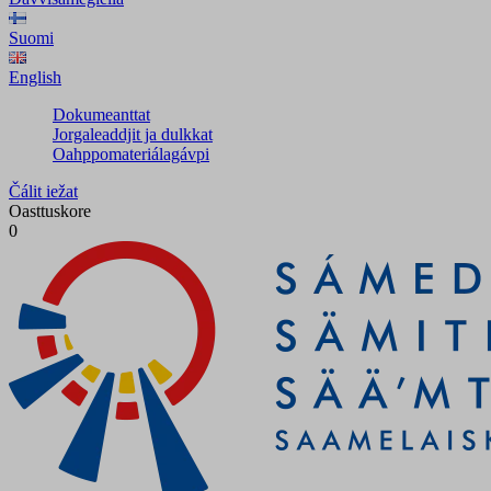
Suomi
English
Dokumeanttat
Jorgaleaddjit ja dulkkat
Oahppomateriálagávpi
Čálit iežat
Oasttuskore
0