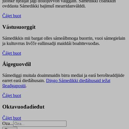
juohke njealját jagi dollojuvvon válggain. Sámedikki čoahkkin
ovddasta Sámedikki bajimuš mearridanválddi.
Čájet buot
Vástusuorggit
Sámedikkis mii bargat olles sámeálbmoga buorrin, vuoi sámegielain
ja kultuvrras livčče eallinsadji maiddái boahttevuođas.
Čájet buot
Áigeguovdil
Sámediggi muitala doaimmaidis birra mediai ja eará berošteaddjiide
earret eará dieđáhusain.
Diŋgo Sámedikki dieđáhusaid iežat
šleađgapostii
.
Čájet buot
Oktavuođadieđut
Čájet buot
Oza...