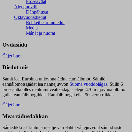
Prošeavttat
Áigeguovdil
Dáhpáhusat
Oktavuođadieđut
Rehketbearrandieđut
Media
Mánát ja nuorat
Ovdasiidu
Čájet buot
Dieđut mis
Sámit leat Eurohpa uniovnna áidna eamiálbmot. Sámiid
eamiálbmotsajádat lea nannejuvvon
Suoma vuođđolágas
. Sullii 6
proseantta olles máilmmi veahkadagas elege 476 miljovnna olbmo
gullet eamiálbmogiidda. Eamiálbmogat ellet 90 sierra riikkas.
Čájet buot
Mearrádusdahkan
Sámedikki 21 lahtu ja njealje várrelahtu váljejuvvojit sámiid siste