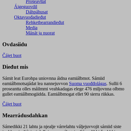
Prošeavttat
Áigeguovdil
Dáhpáhusat
Oktavuođadieđut
Rehketbearrandieđut
Media
Mánát ja nuorat
Ovdasiidu
Čájet buot
Dieđut mis
Sámit leat Eurohpa uniovnna áidna eamiálbmot. Sámiid
eamiálbmotsajádat lea nannejuvvon
Suoma vuođđolágas
. Sullii 6
proseantta olles máilmmi veahkadagas elege 476 miljovnna olbmo
gullet eamiálbmogiidda. Eamiálbmogat ellet 90 sierra riikkas.
Čájet buot
Mearrádusdahkan
Sámedikki 21 lahtu ja njealje várrelahtu váljejuvvojit sámiid siste