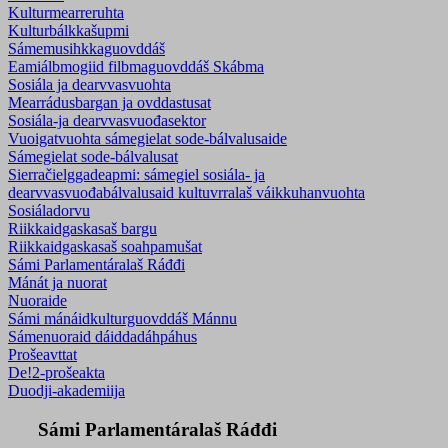
Kulturmearreruhta
Kulturbálkkašupmi
Sámemusihkkaguovddáš
Eamiálbmogiid filbmaguovddáš Skábma
Sosiála ja dearvvasvuohta
Mearrádusbargan ja ovddastusat
Sosiála-ja dearvvasvuođasektor
Vuoigatvuohta sámegielat sode-bálvalusaide
Sámegielat sode-bálvalusat
Sierračielggadeapmi: sámegiel sosiála- ja
dearvvasvuođabálvalusaid kultuvrralaš váikkuhanvuohta
Sosiáladorvu
Riikkaidgaskasaš bargu
Riikkaidgaskasaš soahpamušat
Sámi Parlamentáralaš Ráđđi
Mánát ja nuorat
Nuoraide
Sámi mánáidkulturguovddáš Mánnu
Sámenuoraid dáiddadáhpáhus
Prošeavttat
De!2-prošeakta
Duodji-akademiija
Sámi Parlamentáralaš Ráđđi