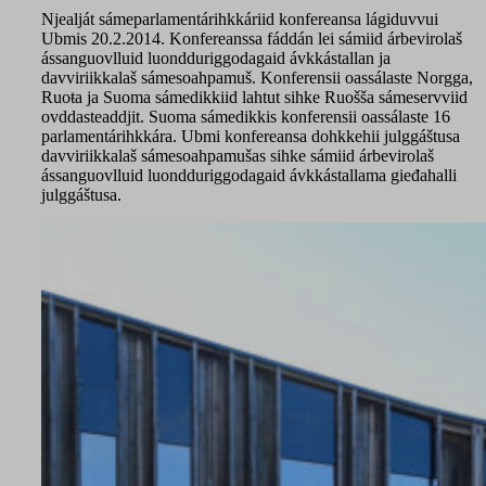
Njealját sámeparlamentárihkkáriid konfereansa lágiduvvui
Ubmis 20.2.2014. Konfereanssa fáddán lei sámiid árbevirolaš
ássanguovlluid luondduriggodagaid ávkkástallan ja
davviriikkalaš sámesoahpamuš. Konferensii oassálaste Norgga,
Ruoŧa ja Suoma sámedikkiid lahtut sihke Ruošša sámeservviid
ovddasteaddjit. Suoma sámedikkis konferensii oassálaste 16
parlamentárihkkára. Ubmi konfereansa dohkkehii julggáštusa
davviriikkalaš sámesoahpamušas sihke sámiid árbevirolaš
ássanguovlluid luondduriggodagaid ávkkástallama gieđahalli
julggáštusa.