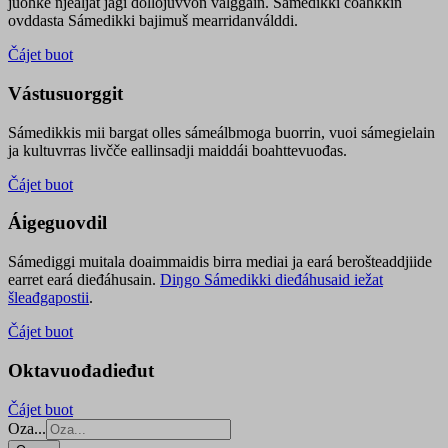
juohke njealját jagi dollojuvvon válggain. Sámedikki čoahkkin
ovddasta Sámedikki bajimuš mearridanválddi.
Čájet buot
Vástusuorggit
Sámedikkis mii bargat olles sámeálbmoga buorrin, vuoi sámegielain
ja kultuvrras livčče eallinsadji maiddái boahttevuođas.
Čájet buot
Áigeguovdil
Sámediggi muitala doaimmaidis birra mediai ja eará berošteaddjiide
earret eará dieđáhusain.
Diŋgo Sámedikki dieđáhusaid iežat
šleađgapostii
.
Čájet buot
Oktavuođadieđut
Čájet buot
Oza...