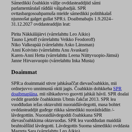
Sámedikki čoahkkin vállje ovddasteaddjiid sámi
parlamentáralaš ráđđái válgabadjái. SPR
ovttasbargosoahpamuša mielde sámedikki politihkalaš
njunnošat galget gullat SPR:i. Doaibmabajis
1.9.2024–
31.12.2027
ovddasteaddjin leat:
Pirita Näkkäläjärvi (várrelahttu Leo Aikio)
Tauno Ljetoff (várrelahttu Veikko Feodoroff)
Niko Valkeapää (várrelahttu Asko Länsman)
Anni Koivisto (várrelahttu Anu Avaskari)
Karen-Anni Hetta (várrelahttu Leena Niittyvuopio-Jämsä)
Janne Hirvasvuopio (várrelahttu Inka Musta)
Doaimmat
SPR:a doaimmaid stivre jahkásaččat dievasčoahkkin, mii
ordnejuvvo unnimustá oktii jagis. Čoahkkin dohkkeha
SPR
doaibmaplána
, mii ráhkaduvvo guovtti jahkái hávil. SPR doalai
ovddit geardde čoahkkimis Ubmis čakčat 2013. SPR lea
vuođđudan iežas oktavuhtii nuoraidlávdegotti, masa bohtet
ovddasteaddjit guđege riikka sámedikki nuoráidráđiin /-
lávdegottiin. Nuoraidlávdegoddi čoahkkana SPR
dievasčoahkkima oktavuođas. SPR lea vuođđudan maiddái
beahtoáššiid lávdegotti. Lávdegottis Suoma sámedikki ovddasta
Magreta Sara (várrelahttu Leo Aikio).