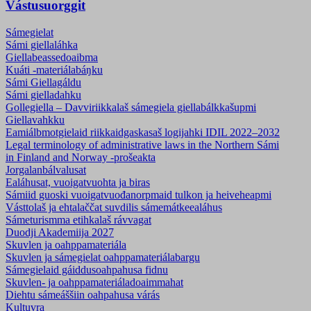
Vástusuorggit
Sámegielat
Sámi giellaláhka
Giellabeassedoaibma
Kuáti -materiálabáŋku
Sámi Giellagáldu
Sámi gielladahku
Gollegiella – Davviriikkalaš sámegiela giellabálkkašupmi
Giellavahkku
Eamiálbmotgielaid riikkaidgaskasaš logijahki IDIL 2022–2032
Legal terminology of administrative laws in the Northern Sámi
in Finland and Norway -prošeakta
Jorgalanbálvalusat
Ealáhusat, vuoigatvuohta ja biras
Sámiid guoski vuoigatvuođanorpmaid tulkon ja heiveheapmi
Vásttolaš ja ehtalaččat suvdilis sámemátkeealáhus
Sámeturismma etihkalaš rávvagat
Duodji Akademiija 2027
Skuvlen ja oahppamateriála
Skuvlen ja sámegielat oahppamateriálabargu
Sámegielaid gáiddusoahpahusa fidnu
Skuvlen- ja oahppamateriála­doaimmahat
Diehtu sámeáššiin oahpahusa várás
Kultuvra