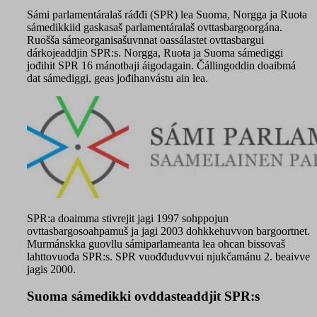
Sámi parlamentáralaš ráđđi (SPR) lea Suoma, Norgga ja Ruoŧa
sámedikkiid gaskasaš parlamentáralaš ovttasbargoorgána.
Ruošša sámeorganisašuvnnat oassálastet ovttasbargui
dárkojeaddjin SPR:s. Norgga, Ruoŧa ja Suoma sámediggi
jođihit SPR 16 mánotbaji áigodagain. Čállingoddin doaibmá
dat sámediggi, geas jođihanvástu ain lea.
SPR:a doaimma stivrejit jagi 1997 sohppojun
ovttasbargosoahpamuš ja jagi 2003 dohkkehuvvon bargoortnet.
Murmánskka guovllu sámiparlameanta lea ohcan bissovaš
lahttovuođa SPR:s. SPR vuođđuduvvui njukčamánu 2. beaivve
jagis 2000.
Suoma sámedikki ovddasteaddjit SPR:s