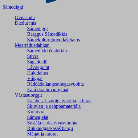
Sámediggi
Ovdasiidu
Dieđut mis
Sámediggi
Barggus Sámedikkis
Sámekulturguovddáš Sajos
Mearrádusdahkan
Sámedikki čoahkkin
Stivra
Ságadoalli
Lávdegottit
Hálddahus
Válggat
Ráđđádallangeatnegas­vuohta
Eará doaibmaorgánat
Vástusuorggit
Ealáhusat, vuoigatvuohta ja biras
Skuvlen ja oahppamateriála
Kultuvra
Sámegielat
Sosiála ja dearvvasvuohta
Riikkaidgaskasaš bargu
Mánát ja nuorat