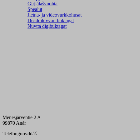
Girjjálašvuohta
Spealut
Jietna- ja videovurkkohusat
Deaddiluvvon buktagat
Nuvttá digibuktagat
Menesjärventie 2 A
99870 Anár
Telefonguovddáš