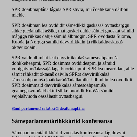
SPR doaibmaplána lágida SPR stivra, mii čoahkkana dárbbu
mielde.
SPR doaibman lea ovddidit sámedikki gaskasaš ovttasbarggu
sihke gieđahallat áššiid, mat gusket dahje sáhttet guoskat sámiid
máŋgga riikkas dahje sámiid álbmogin. SPR ovddasta Suoma,
Ruođa ja Norgga sámiid davviriikkain ja riikkaidgaskasaš
oktavuođain.
SPR váldoulbmilat leat davviriikkalaš sámesoahpamuša
dohkkeheapmi, SPR doaimma ovddideapmi ja sámiid
vuoigatvuođalassajádaga buorideapmi. SPR lea mearridan, ahte
sámit ráhkadit oktasaš oaivila SPR:s davviriikkalaš
sámesoahpamuša joatkkaráđđádallamiin. Ulbmilin lea ovddidit
SPR doaimmaid davviriikkalaš sámesoahpamuša
geatnegasvuođaid ektui sihke buoridit Ruošša sámiid
vejolašvuođa oassálastit ovttasbargui.
Sámi parlamentáralaš ráđi doaibmaplána
Sámeparlamentárihkkáriid konfereansa
Sámeparlamentárihkkáriid vuosttas konfereansa lágiduvvui