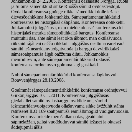
Johkamohkis 24.2.2005. Konferensii oassálaste Norgga, Ruoŧa
ja Suoma sámedikkiid sihke Ruošša sámiid ovddasteaddjit.
Ovdal konfereanssa guđege riikka sámedikkit dolle iežaset
dievasčoahkkima Johkamohkis. Sámeparlamentárihkkáriid
konfereansa lei historjjálaš dáhpáhus. Konfereansa dohkkehii
Johkamohki julggáštusa, man mielde oktasaš konfereansa lei
historjjálaš mearka sámepolitihkalaš barggus. Konfereansa
muittuhii das, ahte sámit leat okta álbmot, man oktilašvuođa
riikkaid ráját eai oaččo rihkkut. Julggáštus deattuha earet eará
sámiid iešmearridanvuoigatvuođa ja barggu davviriikkalaš
sámesoahpamuša áigái oažžuma dihtii. Johkamohkis
mearriduvvui, ahte sámeparlamentárihkkáriid oktasaš
konfereansa ordnejuvvo golmma jagi gaskkaid.
Nubbi sámeparlamentárihkkáriid konfereansa lágiduvvui
Roavvenjárggas 28.10.2008.
Goalmmát sámeparlamentárihkkáriid konfereansa ordnejuvvui
Girkonjárggas 10.11.2011. Konferenssa julggáštusas
gieđahallet sámiid ovttasbarggu ovddideami, sámiid
iešmearridanvuoigatvuođa ollašuvvama sihke ávžžuhit stáhta
ratifiseret ILO 169 soahpamuša eamiálbmogiid vuoigatvuođain.
Konfereanssa mielde meroštallama das, geaid atnit
sápmelažžan, galgá vuođđuduvvat sámiid iežaset ja oktasaš
áddejupmái áššis.