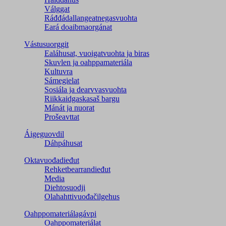
Válggat
Ráđđádallangeatnegas­vuohta
Eará doaibmaorgánat
Vástusuorggit
Ealáhusat, vuoigatvuohta ja biras
Skuvlen ja oahppamateriála
Kultuvra
Sámegielat
Sosiála ja dearvvasvuohta
Riikkaidgaskasaš bargu
Mánát ja nuorat
Prošeavttat
Áigeguovdil
Dáhpáhusat
Oktavuođadieđut
Rehketbearrandieđut
Media
Diehtosuodji
Olahahttivuođačilgehus
Oahppomateriálagávpi
Oahppomateriálat