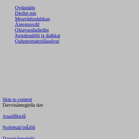
Ovdasiidu
Dieđut mis
Mearrádusdahkan
Áigeguovdil
Oktavuođadieđut
Jorgaleaddjit ja dulkkat
Oahppomateriálagávpi
Skip to content
Davvisámegiella
dav
Anarâškielâ
Nuõrttsääʹmǩiõll
Davvisámegiella