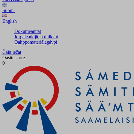
Suomi
English
Dokumeanttat
Jorgaleaddjit ja dulkkat
Oahppomateriálagávpi
Čálit iežat
Oasttuskore
0