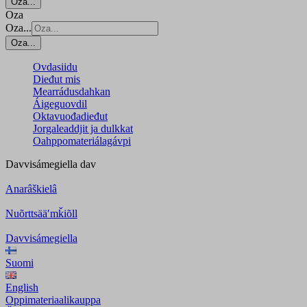
Oza...
Oza
Oza...
Oza...
Ovdasiidu
Dieđut mis
Mearrádusdahkan
Áigeguovdil
Oktavuođadieđut
Jorgaleaddjit ja dulkkat
Oahppomateriálagávpi
Davvisámegiella
dav
Anarâškielâ
Nuõrttsääʹmǩiõll
Davvisámegiella
Suomi
English
Oppimateriaalikauppa