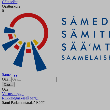
Čálit iežat
Oasttuskore
0
Sámediggi
Oza...
Oza...
Oza
Vástusuorggit
Riikkaidgaskasaš bargu
Sámi Parlamentáralaš Ráđđi