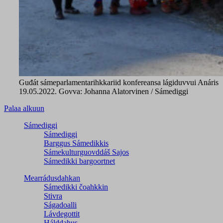
Guđát sámeparlamentarihkkariid konfereansa lágiduvvui Anáris
19.05.2022. Govva: Johanna Alatorvinen / Sámediggi
Palaa alkuun
Sámediggi
Sámediggi
Barggus Sámedikkis
Sámekulturguovddáš Sajos
Sámedikki bargoortnet
Mearrádusdahkan
Sámedikki čoahkkin
Stivra
Ságadoalli
Lávdegottit
Hálddahus