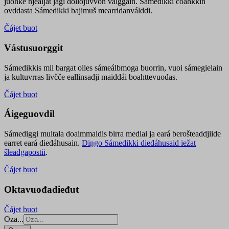
juohke njealját jagi dollojuvvon válggain. Sámedikki čoahkkin
ovddasta Sámedikki bajimuš mearridanválddi.
Čájet buot
Vástusuorggit
Sámedikkis mii bargat olles sámeálbmoga buorrin, vuoi sámegielain
ja kultuvrras livčče eallinsadji maiddái boahttevuođas.
Čájet buot
Áigeguovdil
Sámediggi muitala doaimmaidis birra mediai ja eará berošteaddjiide
earret eará dieđáhusain.
Diŋgo Sámedikki dieđáhusaid iežat
šleađgapostii
.
Čájet buot
Oktavuođadieđut
Čájet buot
Oza...