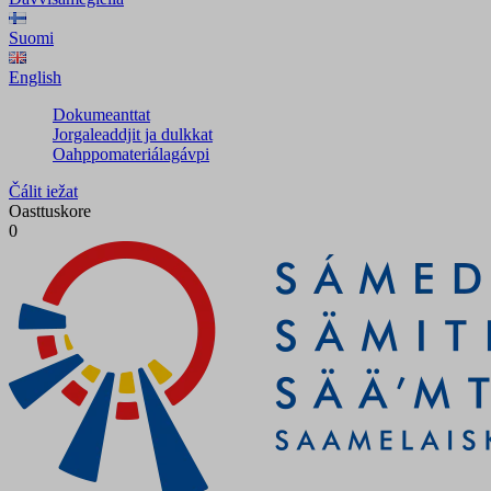
Suomi
English
Dokumeanttat
Jorgaleaddjit ja dulkkat
Oahppomateriálagávpi
Čálit iežat
Oasttuskore
0