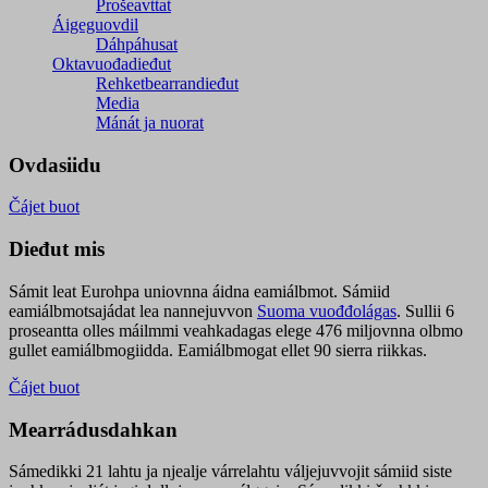
Prošeavttat
Áigeguovdil
Dáhpáhusat
Oktavuođadieđut
Rehketbearrandieđut
Media
Mánát ja nuorat
Ovdasiidu
Čájet buot
Dieđut mis
Sámit leat Eurohpa uniovnna áidna eamiálbmot. Sámiid
eamiálbmotsajádat lea nannejuvvon
Suoma vuođđolágas
. Sullii 6
proseantta olles máilmmi veahkadagas elege 476 miljovnna olbmo
gullet eamiálbmogiidda. Eamiálbmogat ellet 90 sierra riikkas.
Čájet buot
Mearrádusdahkan
Sámedikki 21 lahtu ja njealje várrelahtu váljejuvvojit sámiid siste