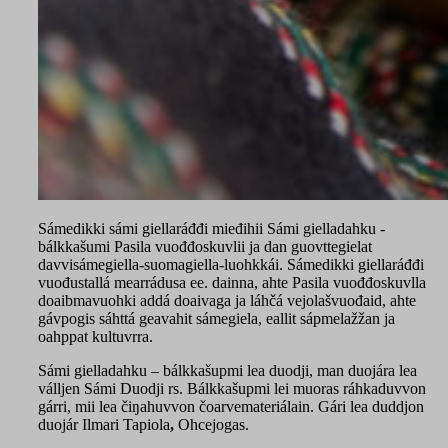
Sámedikki sámi giellaráđđi mieđihii Sámi gielladahku -
bálkkašumi Pasila vuođđoskuvlii ja dan guovttegielat
davvisámegiella-suomagiella-luohkkái. Sámedikki giellaráđđi
vuođustallá mearrádusa ee. dainna, ahte Pasila vuođđoskuvlla
doaibmavuohki addá doaivaga ja láhčá vejolašvuođaid, ahte
gávpogis sáhttá geavahit sámegiela, eallit sápmelažžan ja
oahppat kultuvrra.
Sámi gielladahku – bálkkašupmi lea duodji, man duojára lea
válljen Sámi Duodji rs. Bálkkašupmi lei muoras ráhkaduvvon
gárri, mii lea čiŋahuvvon čoarvemateriálain. Gári lea duddjon
duojár Ilmari Tapiola
,
Ohcejogas.