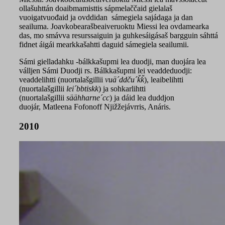
ollašuhttán doaibmamisttis sápmelaččaid gielalaš
vuoigatvuođaid ja ovddidan sámegiela sajádaga ja dan
seailuma. Joavkobearašbeaiveruoktu Miessi lea ovdamearka
das, mo smávva resurssaiguin ja guhkesáigásaš bargguin sáhttá
fidnet áigái mearkkašahtti daguid sámegiela seailumii.
Sámi gielladahku -bálkkašupmi lea duodji, man duojára lea
válljen Sámi Duodji rs. Bálkkašupmi lei veaddeduodji:
veaddelihtti (nuortalašgillii
vuä´ddču´ǩǩ
), leaibelihtti
(nuortalašgillii
lei´bbtiskk
) ja sohkarlihtti
(nuortalašgillii
säähharne´cc
) ja dáid lea duddjon
duojár, Matleena Fofonoff Njižžejávrris, Anáris.
2010