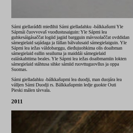
Sámi giellaráđđi mieđihii Sámi gielladahku -bálkkašumi Yle
Sápmái čuovvovaš vuođustusaiguin: Yle Sápmi lea
guhkesáigásaččat logiid jagiid bargguin mávssolaččat ovddidan
sámegielaid sajádaga ja fállan bálvalusaid sámegielaiguin. Yle
Sápmi lea iežas váldobarggu, dieđujuohkima olis doaibman
sámegielaid eallin seailuma ja maiddái sámegielaid
ealáskahttima beales. Yle Sápmi lea iežas doaibmamiin lokten
sámegielaid stáhtusa sihke sámiid ruovttuguovllus ja oppa
Suomas.
Sámi gielladahku -bálkkašupmi lea duodji, man duojára lea
válljen Sámi Duodji rs. Bálkkašupmin ledje guokte Outi
Pieski málen távvala.
2011