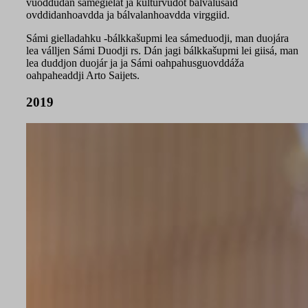
vuođđudan sámegielat ja kulturvuđot bálvalusaid
ovddidanhoavdda ja bálvalanhoavdda virggiid.
Sámi gielladahku -bálkkašupmi lea sámeduodji, man duojára
lea válljen Sámi Duodji rs. Dán jagi bálkkašupmi lei giisá, man
lea duddjon duojár ja ja Sámi oahpahusguovddáža
oahpaheaddji Arto Saijets.
2019