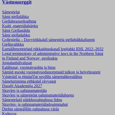
Vástusuorggit
Sámegielat
Sámi giellaláhka
Giellabeassedoaibma
Kuáti -materiálabáŋku
Sámi Giellagáldu
Sámi gielladahku
Gollegiella – Davviriikkalaš sámegiela giellabálkkašupmi
Giellavahkku
Eamiálbmotgielaid riikkaidgaskasaš logijahki IDIL 2022–2032
Legal terminology of administrative laws in the Northern Sámi
in Finland and Norway -prošeakta
Jorgalanbálvalusat
Ealáhusat, vuoigatvuohta ja biras
Sámiid guoski vuoigatvuođanorpmaid tulkon ja heiveheapmi
Vásttolaš ja ehtalaččat suvdilis sámemátkeealáhus
Sámeturismma etihkalaš rávvagat
Duodji Akademiija 2027
Skuvlen ja oahppamateriála
Skuvlen ja sámegielat oahppamateriálabargu
Sámegielaid gáiddusoahpahusa fidnu
Skuvlen- ja oahppamateriála­doaimmahat
Diehtu sámeáššiin oahpahusa várás
Kultuvra