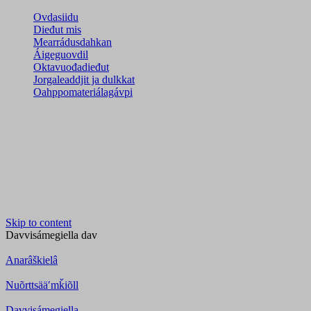
Ovdasiidu
Dieđut mis
Mearrádusdahkan
Áigeguovdil
Oktavuođadieđut
Jorgaleaddjit ja dulkkat
Oahppomateriálagávpi
Skip to content
Davvisámegiella
dav
Anarâškielâ
Nuõrttsääʹmǩiõll
Davvisámegiella