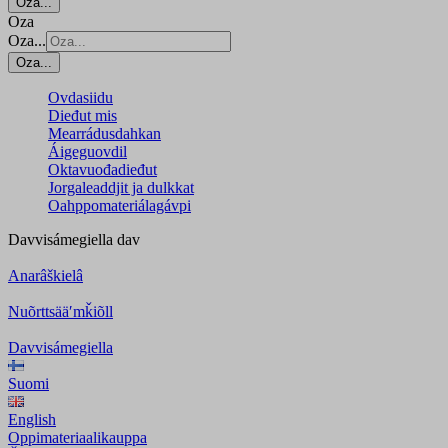
Oza...
Oza
Oza...
Oza...
Ovdasiidu
Dieđut mis
Mearrádusdahkan
Áigeguovdil
Oktavuođadieđut
Jorgaleaddjit ja dulkkat
Oahppomateriálagávpi
Davvisámegiella
dav
Anarâškielâ
Nuõrttsääʹmǩiõll
Davvisámegiella
Suomi
English
Oppimateriaalikauppa