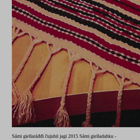
Sámi giellaráđđi čujuhii jagi 2015 Sámi gielladahku -