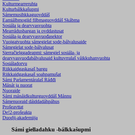
Kulturmearreruhta
Kulturbálkkašupmi
Sámemusihkkaguovddáš
Eamiálbmogiid filbmaguovddáš Skábma
Sosiála ja dearvvasvuohta
Mearrádusbargan ja ovddastusat
Sosiála-ja dearvvasvuođasektor
Vuoigatvuohta sámegielat sode-bálvalusaide
Sámegielat sode-bálvalusat
Sierračielggadeapmi: sámegiel sosiála- ja
dearvvasvuođabálvalusaid kultuvrralaš váikkuhanvuohta
Sosiáladorvu
Riikkaidgaskasaš bargu
Riikkaidgaskasaš soahpamušat
Sámi Parlamentáralaš Ráđđi
Mánát ja nuorat
Nuoraide
Sámi mánáidkulturguovddáš Mánnu
Sámenuoraid dáiddadáhpáhus
Prošeavttat
De!2-prošeakta
Duodji-akademiija
Sámi gielladahku -bálkkašupmi