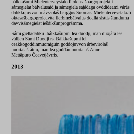
bálkkašumi Mielenterveystalo.fi oktasašbargoprojektii
sámegielat bálvalusaid ja sámegiela sajádaga ovddideami várás
dahkkojuvvon mávssolaš barggus Suomas. Mielenterveystalo.fi
oktasašbargoprojeavtta fierbmebálvalus doallá sisttis šlunduma
davvisámegielat iešdikšunprográmma.
Sámi gielladahku -bálkkašupmi lea duodji, man duojára lea
válljen Sámi Duodji rs. Bálkkašupmi lei
ceakkogođđinmuoraiguin gođđojuvvon árbevirolaš
nuortalašrátnu, man lea gođđán nuortalaš Aune
Mettäpuro Čeavetjávrris.
2013