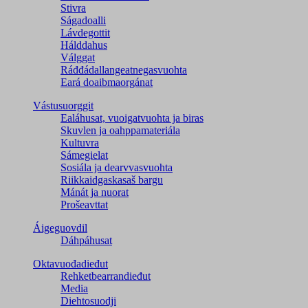
Stivra
Ságadoalli
Lávdegottit
Hálddahus
Válggat
Ráđđádallangeatnegas­vuohta
Eará doaibmaorgánat
Vástusuorggit
Ealáhusat, vuoigatvuohta ja biras
Skuvlen ja oahppamateriála
Kultuvra
Sámegielat
Sosiála ja dearvvasvuohta
Riikkaidgaskasaš bargu
Mánát ja nuorat
Prošeavttat
Áigeguovdil
Dáhpáhusat
Oktavuođadieđut
Rehketbearrandieđut
Media
Diehtosuodji