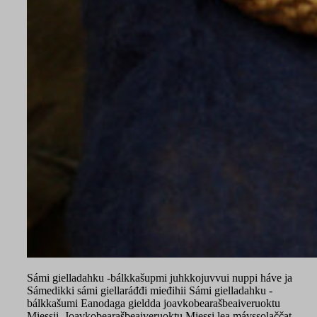
Sámi gielladahku -bálkkašupmi juhkkojuvvui nuppi háve ja
Sámedikki sámi giellaráđđi mieđihii Sámi gielladahku -
bálkkašumi Eanodaga gieldda joavkobearašbeaiveruoktu
Miessii. Joavkobearašbeaiveruoktu Miessi lea mávssolaččat