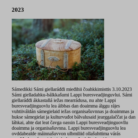
2023
Sámedikki Sámi giellaráđđi mieđihii čoahkkimisttis 3.10.2023
Sámi gielladahku-bálkkašumi Lappi buresveadjinguvlui. Sámi
giellaráđđi ákkastallá iežas mearrádusa, nu ahte Lappi
buresveadjinguovlu lea áibbas dan doaimma álggu rájes
vuhtiiváldán sámegielaid iežas organisašuvnnas ja doaimmas ja
hukse sámegielat ja kulturvuđot bálvalusaid jearggalaččat ja dan
láhkai, ahte dat leat čavga oassin Lappi buresveadjinguovllu
doaimma ja organisašuvnna. Lappi buresveadjinguovlu lea
ovddabealde máinnašuvvon ulbmiliid ollašuhttima várás