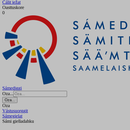
Čálit iežat
Oasttuskore
0
Sámediggi
Oza...
Oza...
Oza
Vástusuorggit
Sámegielat
Sámi gielladahku