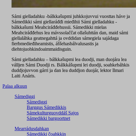
Sámi gielladahku -bálkkašupmi juhkkojuvvui vuosttas háve ja
Sámedikki sámi giellaráđđi mieđihii Sámi gielladahku -
bálkkašumi Meahciráđđehussii. Sámedikki mielas
Meahciráđđehus lea mávssolaččat ollašuhttán dan, maid sámi
giellaláhka geatnegahttá ja ovddidan sámegiela sajádaga
fierbmedieđiheamistis, áššehasbálvalusastis ja
diehtojuohkindoaimmaidisguin.
Sámi gielladahku – bálkkašupmi lea duodji, man duojára lea
válljen Sámi Duodji rs. Bálkkášupmi lei duodji, soahkebáhkis
duddjojuvvon gárri ja dan lea duddjon duojár, lektor Ilmari
Laiti Anáris.
Palaa alkuun
Sámediggi
Sámediggi
Barggus Sámedikkis
Sámekulturguovddáš Sajos
Sámedikki bargoortnet
Mearrádusdahkan
Sámedikki čoahkkin