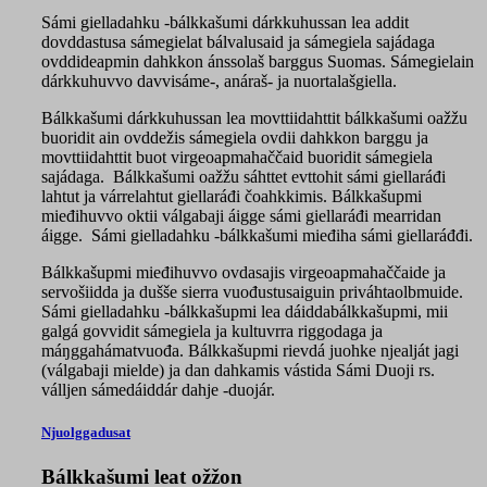
Sámi gielladahku -bálkkašumi dárkkuhussan lea addit
dovddastusa sámegielat bálvalusaid ja sámegiela sajádaga
ovddideapmin dahkkon ánssolaš barggus Suomas. Sámegielain
dárkkuhuvvo davvisáme-, anáraš- ja nuortalašgiella.
Bálkkašumi dárkkuhussan lea movttiidahttit bálkkašumi oažžu
buoridit ain ovddežis sámegiela ovdii dahkkon barggu ja
movttiidahttit buot virgeoapmahaččaid buoridit sámegiela
sajádaga. Bálkkašumi oažžu sáhttet evttohit sámi giellaráđi
lahtut ja várrelahtut giellaráđi čoahkkimis. Bálkkašupmi
mieđihuvvo oktii válgabaji áigge sámi giellaráđi mearridan
áigge. Sámi gielladahku -bálkkašumi mieđiha sámi giellaráđđi.
Bálkkašupmi mieđihuvvo ovdasajis virgeoapmahaččaide ja
servošiidda ja dušše sierra vuođustusaiguin priváhtaolbmuide.
Sámi gielladahku -bálkkašupmi lea dáiddabálkkašupmi, mii
galgá govvidit sámegiela ja kultuvrra riggodaga ja
máŋggahámatvuođa. Bálkkašupmi rievdá juohke njealját jagi
(válgabaji mielde) ja dan dahkamis vástida Sámi Duoji rs.
válljen sámedáiddár dahje -duojár.
Njuolggadusat
Bálkkašumi leat ožžon