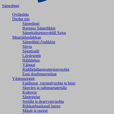
Sámediggi
Ovdasiidu
Dieđut mis
Sámediggi
Barggus Sámedikkis
Sámekulturguovddáš Sajos
Mearrádusdahkan
Sámedikki čoahkkin
Stivra
Ságadoalli
Lávdegottit
Hálddahus
Válggat
Ráđđádallangeatnegas­vuohta
Eará doaibmaorgánat
Vástusuorggit
Ealáhusat, vuoigatvuohta ja biras
Skuvlen ja oahppamateriála
Kultuvra
Sámegielat
Sosiála ja dearvvasvuohta
Riikkaidgaskasaš bargu
Mánát ja nuorat