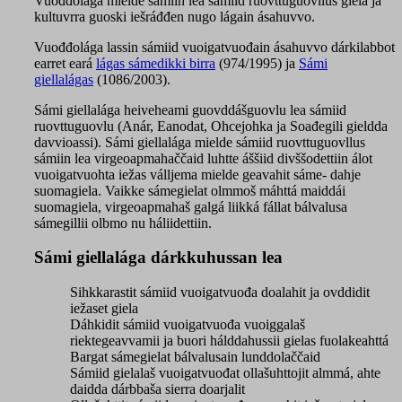
Vuođđolága mielde sámiin lea sámiid ruovttuguovllus giela ja
kultuvrra guoski iešráđđen nugo lágain ásahuvvo.
Vuođđolága lassin sámiid vuoigatvuođain ásahuvvo dárkilabbot
earret eará
lágas sámedikki birra
(974/1995) ja
Sámi
giellalágas
(1086/2003).
Sámi giellalága heiveheami guovddášguovlu lea sámiid
ruovttuguovlu (Anár, Eanodat, Ohcejohka ja Soađegili gieldda
davvioassi). Sámi giellalága mielde sámiid ruovttuguovllus
sámiin lea virgeoapmahaččaid luhtte áššiid divššodettiin álot
vuoigatvuohta iežas válljema mielde geavahit sáme- dahje
suomagiela. Vaikke sámegielat olmmoš máhttá maiddái
suomagiela, virgeoapmahaš galgá liikká fállat bálvalusa
sámegillii olbmo nu háliidettiin.
Sámi giellalága dárkkuhussan lea
Sihkkarastit sámiid vuoigatvuođa doalahit ja ovddidit
iežaset giela
Dáhkidit sámiid vuoigatvuođa vuoiggalaš
riektegeavvamii ja buori hálddahussii gielas fuolakeahttá
Bargat sámegielat bálvalusain lunddolaččaid
Sámiid gielalaš vuoigatvuođat ollašuhttojit almmá, ahte
daidda dárbbaša sierra doarjalit