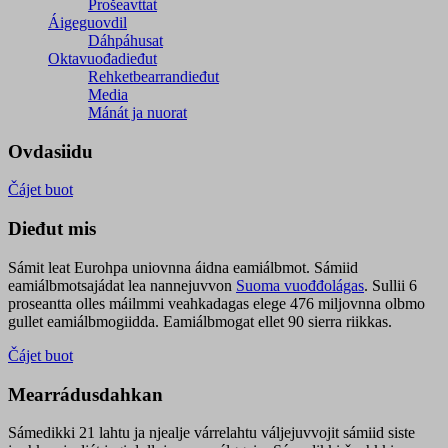
Prošeavttat
Áigeguovdil
Dáhpáhusat
Oktavuođadieđut
Rehketbearrandieđut
Media
Mánát ja nuorat
Ovdasiidu
Čájet buot
Dieđut mis
Sámit leat Eurohpa uniovnna áidna eamiálbmot. Sámiid
eamiálbmotsajádat lea nannejuvvon
Suoma vuođđolágas
. Sullii 6
proseantta olles máilmmi veahkadagas elege 476 miljovnna olbmo
gullet eamiálbmogiidda. Eamiálbmogat ellet 90 sierra riikkas.
Čájet buot
Mearrádusdahkan
Sámedikki 21 lahtu ja njealje várrelahtu váljejuvvojit sámiid siste