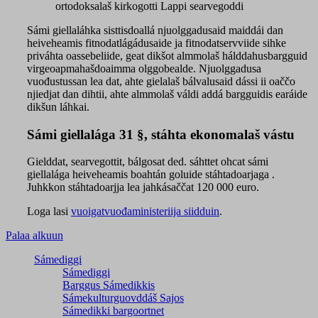
ortodoksalaš kirkogotti Lappi searvegoddi
Sámi giellaláhka sisttisdoallá njuolggadusaid maiddái dan
heiveheamis fitnodatlágádusaide ja fitnodatservviide sihke
priváhta oassebeliide, geat dikšot almmolaš hálddahusbargguid
virgeoapmahašdoaimma olggobealde. Njuolggadusa
vuođustussan lea dat, ahte gielalaš bálvalusaid dássi ii oaččo
njiedjat dan dihtii, ahte almmolaš váldi addá bargguidis earáide
dikšun láhkai.
Sámi giellalága 31 §, stáhta ekonomalaš vástu
Gielddat, searvegottit, bálgosat ded. sáhttet ohcat sámi
giellalága heiveheamis boahtán goluide stáhtadoarjaga .
Juhkkon stáhtadoarjja lea jahkásaččat 120 000 euro.
Loga lasi
vuoigatvuođaministeriija siidduin
.
Palaa alkuun
Sámediggi
Sámediggi
Barggus Sámedikkis
Sámekulturguovddáš Sajos
Sámedikki bargoortnet