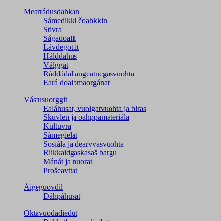
Mearrádusdahkan
Sámedikki čoahkkin
Stivra
Ságadoalli
Lávdegottit
Hálddahus
Válggat
Ráđđádallangeatnegas­vuohta
Eará doaibmaorgánat
Vástusuorggit
Ealáhusat, vuoigatvuohta ja biras
Skuvlen ja oahppamateriála
Kultuvra
Sámegielat
Sosiála ja dearvvasvuohta
Riikkaidgaskasaš bargu
Mánát ja nuorat
Prošeavttat
Áigeguovdil
Dáhpáhusat
Oktavuođadieđut