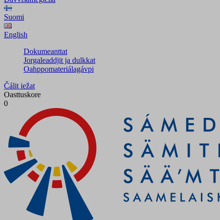
Suomi
English
Dokumeanttat
Jorgaleaddjit ja dulkkat
Oahppomateriálagávpi
Čálit iežat
Oasttuskore
0