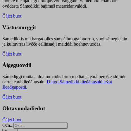
juohke njealját jagi dollojuvvon válggain. Sámedikki čoahkkin
ovddasta Sámedikki bajimuš mearridanválddi.
Čájet buot
Vástusuorggit
Sámedikkis mii bargat olles sámeálbmoga buorrin, vuoi sámegielain
ja kultuvrras livčče eallinsadji maiddái boahttevuođas.
Čájet buot
Áigeguovdil
Sámediggi muitala doaimmaidis birra mediai ja eará berošteaddjiide
earret eará dieđáhusain.
Diŋgo Sámedikki dieđáhusaid iežat
šleađgapostii
.
Čájet buot
Oktavuođadieđut
Čájet buot
Oza...