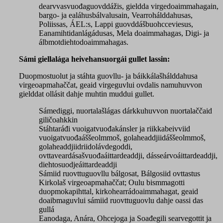
dearvvasvuođaguovddážis, gieldda virgedoaimmahagain,
bargo- ja ealáhusbálvalusain, Vearrohálddahusas,
Poliissas, ÁEL:s, Lappi guovddášbuohcceviesus,
Eanamihtidanlágádusas, Mela doaimmahagas, Digi- ja
álbmotdiehtodoaimmahagas.
Sámi giellalága heivehansuorgái gullet lassin:
Duopmostuolut ja stáhta guovllu- ja báikkálašhálddahusa
virgeoapmahaččat, geaid virgeguvlui ovdalis namuhuvvon
gielddat ollásit dahje muhtin muddui gullet.
Sámediggi, nuortalašlágas dárkkuhuvvon nuortalaččaid
giličoahkkin
Stáhtaráđi vuoigatvuođakánsler ja riikkabeivviid
vuoigatvuođaáššeolmmoš, golaheaddjiidáššeolmmoš,
golaheaddjiidriidolávdegoddi,
ovttaveardásašvuođaáittardeaddji, dásseárvoáittardeaddji,
diehtosuodjeáittardeaddji
Sámiid ruovttuguovllu bálgosat, Bálgosiid ovttastus
Kirkolaš virgeoapmahaččat; Oulu bismmagotti
duopmokapihttal, kirkohearrádoaimmahagat, geaid
doaibmaguvlui sámiid ruovttuguovlu dahje oassi das
gullá
Eanodaga, Anára, Ohcejoga ja Soađegili searvegottit ja