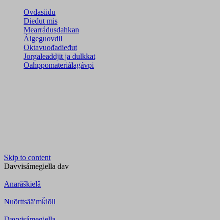
Ovdasiidu
Dieđut mis
Mearrádusdahkan
Áigeguovdil
Oktavuođadieđut
Jorgaleaddjit ja dulkkat
Oahppomateriálagávpi
Skip to content
Davvisámegiella
dav
Anarâškielâ
Nuõrttsääʹmǩiõll
Davvisámegiella