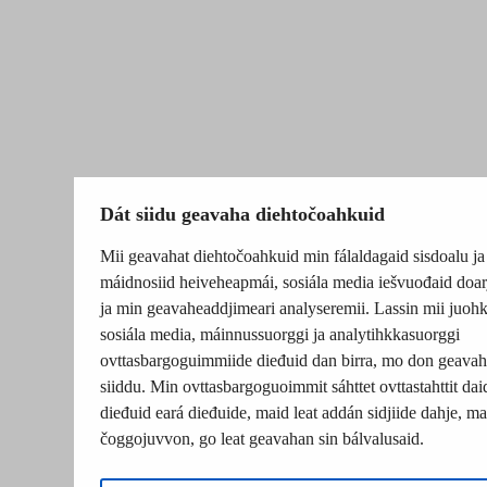
Dát siidu geavaha diehtočoahkuid
Mii geavahat diehtočoahkuid min fálaldagaid sisdoalu ja
máidnosiid heiveheapmái, sosiála media iešvuođaid doar
ja min geavaheaddjimeari analyseremii. Lassin mii juohk
sosiála media, máinnussuorggi ja analytihkkasuorggi
ovttasbargoguimmiide dieđuid dan birra, mo don geavah
siiddu. Min ovttasbargoguoimmit sáhttet ovttastahttit dai
dieđuid eará dieđuide, maid leat addán sidjiide dahje, mat
čoggojuvvon, go leat geavahan sin bálvalusaid.