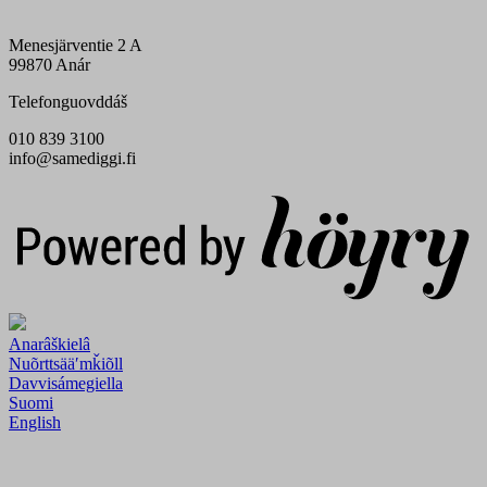
Menesjärventie 2 A
99870 Anár
Telefonguovddáš
010 839 3100
info@samediggi.fi
Digi- ja mainostoimisto Höyry Rovaniemi ja Oulu
Anarâškielâ
Nuõrttsääʹmǩiõll
Davvisámegiella
Suomi
English