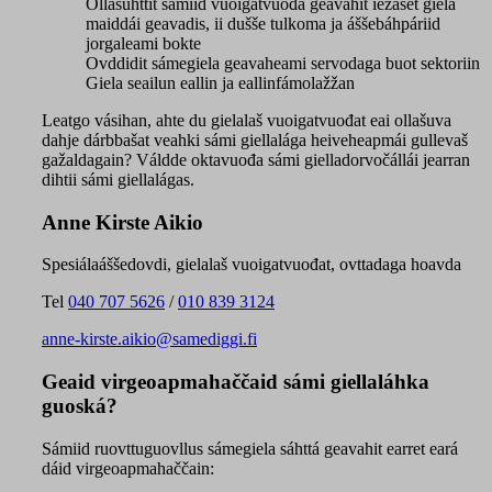
Ollašuhttit sámiid vuoigatvuođa geavahit iežaset giela
maiddái geavadis, ii dušše tulkoma ja áššebáhpáriid
jorgaleami bokte
Ovddidit sámegiela geavaheami servodaga buot sektoriin
Giela seailun eallin ja eallinfámolažžan
Leatgo vásihan, ahte du gielalaš vuoigatvuođat eai ollašuva
dahje dárbbašat veahki sámi giellalága heiveheapmái gullevaš
gažaldagain? Váldde oktavuođa sámi gielladorvočállái jearran
dihtii sámi giellalágas.
Anne Kirste Aikio
Spesiálaáššedovdi, gielalaš vuoigatvuođat, ovttadaga hoavda
Tel
040 707 5626
/
010 839 3124
anne-kirste.aikio@samediggi.fi
Geaid virgeoapmahaččaid sámi giellaláhka
guoská?
Sámiid ruovttuguovllus sámegiela sáhttá geavahit earret eará
dáid virgeoapmahaččain: