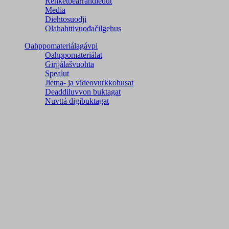
Rehketbearrandieđut
Media
Diehtosuodji
Olahahttivuođačilgehus
Oahppomateriálagávpi
Oahppomateriálat
Girjjálašvuohta
Spealut
Jietna- ja videovurkkohusat
Deaddiluvvon buktagat
Nuvttá digibuktagat