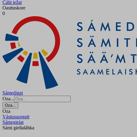
Čálit iežat
Oasttuskore
0
Sámediggi
Oza...
Oza...
Oza
Vástusuorggit
Sámegielat
Sámi giellaláhka