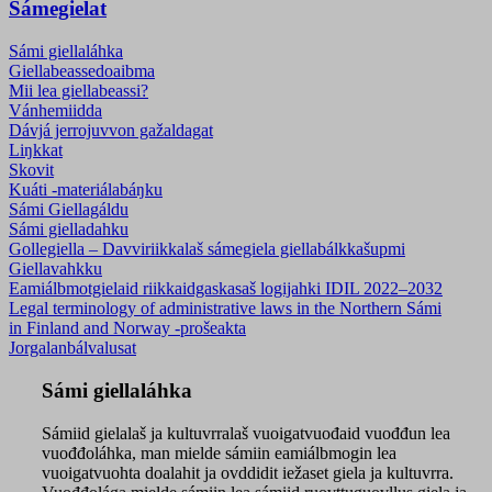
Sámegielat
Sámi giellaláhka
Giellabeassedoaibma
Mii lea giellabeassi?
Vánhemiidda
Dávjá jerrojuvvon gažaldagat
Liŋkkat
Skovit
Kuáti -materiálabáŋku
Sámi Giellagáldu
Sámi gielladahku
Gollegiella – Davviriikkalaš sámegiela giellabálkkašupmi
Giellavahkku
Eamiálbmotgielaid riikkaidgaskasaš logijahki IDIL 2022–2032
Legal terminology of administrative laws in the Northern Sámi
in Finland and Norway -prošeakta
Jorgalanbálvalusat
Sámi giellaláhka
Sámiid gielalaš ja kultuvrralaš vuoigatvuođaid vuođđun lea
vuođđoláhka, man mielde sámiin eamiálbmogin lea
vuoigatvuohta doalahit ja ovddidit iežaset giela ja kultuvrra.