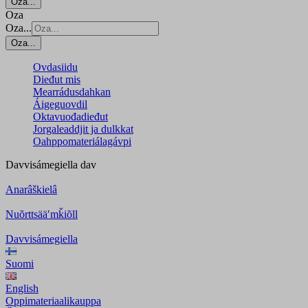
Oza...
Oza
Oza...
Oza...
Ovdasiidu
Dieđut mis
Mearrádusdahkan
Áigeguovdil
Oktavuođadieđut
Jorgaleaddjit ja dulkkat
Oahppomateriálagávpi
Davvisámegiella
dav
Anarâškielâ
Nuõrttsääʹmǩiõll
Davvisámegiella
Suomi
English
Oppimateriaalikauppa