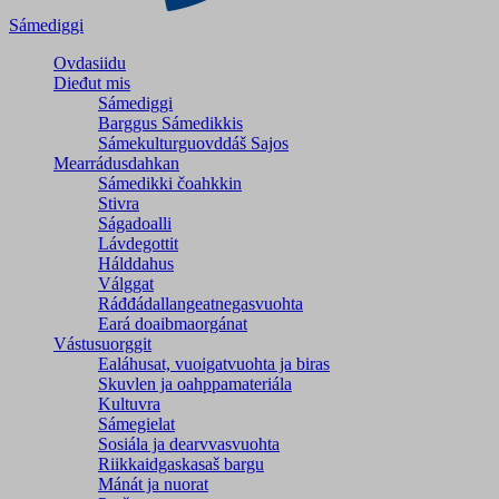
Sámediggi
Ovdasiidu
Dieđut mis
Sámediggi
Barggus Sámedikkis
Sámekulturguovddáš Sajos
Mearrádusdahkan
Sámedikki čoahkkin
Stivra
Ságadoalli
Lávdegottit
Hálddahus
Válggat
Ráđđádallangeatnegas­vuohta
Eará doaibmaorgánat
Vástusuorggit
Ealáhusat, vuoigatvuohta ja biras
Skuvlen ja oahppamateriála
Kultuvra
Sámegielat
Sosiála ja dearvvasvuohta
Riikkaidgaskasaš bargu
Mánát ja nuorat