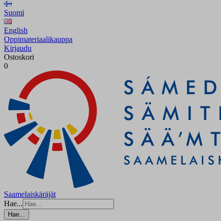
Suomi
English
Oppimateriaalikauppa
Kirjaudu
Ostoskori
0
Saamelaiskäräjät
Hae...
Hae...