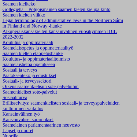
Saamen kieliteko
Gollegiella – Pohjoismainen saamen kielen kielipalkinto
Saamen kielten viikko
Legal terminology of administrative laws in the Northern Sámi
in Finland and Norway -hanke
Alkuperäiskansakielten kansainvälinen vuosikymmen IDIL
2022-2032
Koulutus ja oppimateriaali
Saamelaisopetus ja oppimateriaalityö
Saamen kielten etäopetushanke
Koulutus- ja oppimateriaalitoimisto
Saamelaistietoa opetukseen
Sosiaali ja terveys
Päätöksenteko ja edustukset
Sosiaali- ja terveyssektori
Oikeus saamenkielisiin sote-palveluihin
Saamenkieliset sote-palvelut
Sosiaaliturva
Erillisselvitys: saamenkielisten sosiaali- ja terveyspalveluiden
kulttuurinen vaikutus
Kansainvälinen työ
Kansainväliset sopimukset
Saamelainen parlamentaarinen neuvosto
Lapset ja nuoret
Nuorille