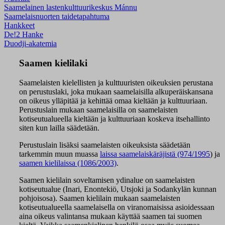
Saamelainen lastenkulttuurikeskus Mánnu
Saamelaisnuorten taidetapahtuma
Hankkeet
De!2 Hanke
Duodji-akatemia
Saamen kielilaki
Saamelaisten kielellisten ja kulttuuristen oikeuksien perustana
on perustuslaki, joka mukaan saamelaisilla alkuperäiskansana
on oikeus ylläpitää ja kehittää omaa kieltään ja kulttuuriaan.
Perustuslain mukaan saamelaisilla on saamelaisten
kotiseutualueella kieltään ja kulttuuriaan koskeva itsehallinto
siten
kun lailla säädetään.
Perustuslain lisäksi saamelaisten oikeuksista säädetään
tarkemmin muun muassa
laissa saamelaiskäräjistä (974/1995
) ja
saamen kielilaissa (1086/2003)
.
Saamen kielilain soveltamisen ydinalue on saamelaisten
kotiseutualue (Inari, Enontekiö, Utsjoki ja Sodankylän kunnan
pohjoisosa). Saamen kielilain mukaan saamelaisten
kotiseutualueella saamelaisella on viranomaisissa asioidessaan
aina oikeus valintansa mukaan käyttää saamen tai suomen