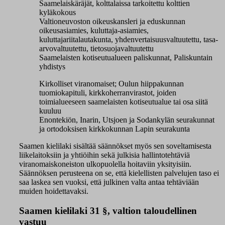
Saamelaiskäräjät, kolttalaissa tarkoitettu kolttien
kyläkokous
Valtioneuvoston oikeuskansleri ja eduskunnan
oikeusasiamies, kuluttaja-asiamies,
kuluttajariitalautakunta, yhdenvertaisuusvaltuutettu, tasa-
arvovaltuutettu, tietosuojavaltuutettu
Saamelaisten kotiseutualueen paliskunnat, Paliskuntain
yhdistys
Kirkolliset viranomaiset; Oulun hiippakunnan
tuomiokapituli, kirkkoherranvirastot, joiden
toimialueeseen saamelaisten kotiseutualue tai osa siitä
kuuluu
Enontekiön, Inarin, Utsjoen ja Sodankylän seurakunnat
ja ortodoksisen kirkkokunnan Lapin seurakunta
Saamen kielilaki sisältää säännökset myös sen soveltamisesta
liikelaitoksiin ja yhtiöihin sekä julkisia hallintotehtäviä
viranomaiskoneiston ulkopuolella hoitaviin yksityisiin.
Säännöksen perusteena on se, että kielellisten palvelujen taso ei
saa laskea sen vuoksi, että julkinen valta antaa tehtäviään
muiden hoidettavaksi.
Saamen kielilaki 31 §, valtion taloudellinen
vastuu