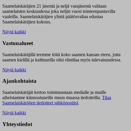
Saamelaiskäräjien 21 jäsentä ja neljä varajäsentä valitaan
saamelaisten keskuudessa joka neljäs vuosi toimeenpantavilla
vaaleilla. Saamelaiskäräjien ylintä päätösvaltaa edustaa
Saamelaiskäräjien kokous.
Näytä kaikki
Vastuualueet
Saamelaiskäräjillä t
eemme töitä koko saamen kansan eteen, jotta
saamen kielillä ja kulttuurilla olisi elintilaa myös tulevaisuudessa.
Näytä kaikki
Ajankohtaista
Saamelaiskäräjät kertoo toiminnastaan medialle ja muille
aiheistamme kiinnostuneille muun muassa tiedotteilla.
Tilaa
Saamelaiskäräjien tiedotteet sähköpostiisi
.
Näytä kaikki
Yhteystiedot