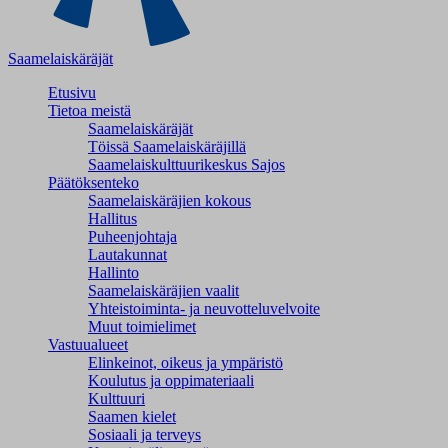
Saamelaiskäräjät
Etusivu
Tietoa meistä
Saamelaiskäräjät
Töissä Saamelaiskäräjillä
Saamelaiskulttuuri­keskus Sajos
Päätöksenteko
Saamelaiskäräjien kokous
Hallitus
Puheenjohtaja
Lautakunnat
Hallinto
Saamelaiskäräjien vaalit
Yhteistoiminta- ja neuvotteluvelvoite
Muut toimielimet
Vastuualueet
Elinkeinot, oikeus ja ympäristö
Koulutus ja oppimateriaali
Kulttuuri
Saamen kielet
Sosiaali ja terveys