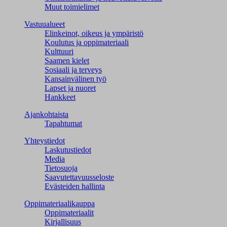
Muut toimielimet
Vastuualueet
Elinkeinot, oikeus ja ympäristö
Koulutus ja oppimateriaali
Kulttuuri
Saamen kielet
Sosiaali ja terveys
Kansainvälinen työ
Lapset ja nuoret
Hankkeet
Ajankohtaista
Tapahtumat
Yhteystiedot
Laskutustiedot
Media
Tietosuoja
Saavutettavuusseloste
Evästeiden hallinta
Oppimateriaalikauppa
Oppimateriaalit
Kirjallisuus