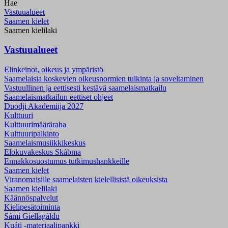
Hae
Vastuualueet
Saamen kielet
Saamen kielilaki
Vastuualueet
Elinkeinot, oikeus ja ympäristö
Saamelaisia koskevien oikeusnormien tulkinta ja soveltaminen
Vastuullinen ja eettisesti kestävä saamelaismatkailu
Saamelaismatkailun eettiset ohjeet
Duodji Akademiija 2027
Kulttuuri
Kulttuurimääräraha
Kulttuuripalkinto
Saamelaismusiikki­keskus
Elokuvakeskus Skábma
Ennakkosuostumus tutkimushankkeille
Saamen kielet
Viranomaisille saamelaisten kielellisistä oikeuksista
Saamen kielilaki
Käännöspalvelut
Kielipesätoiminta
Sámi Giellagáldu
Kuáti -materiaalipankki