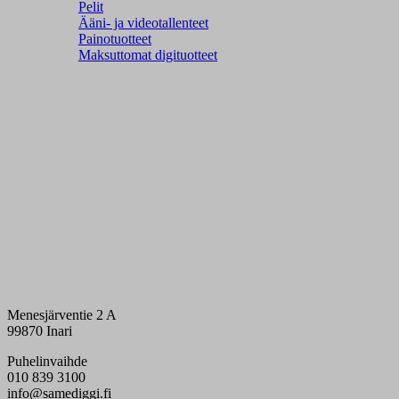
Pelit
Ääni- ja videotallenteet
Painotuotteet
Maksuttomat digituotteet
Menesjärventie 2 A
99870 Inari
Puhelinvaihde
010 839 3100
info@samediggi.fi