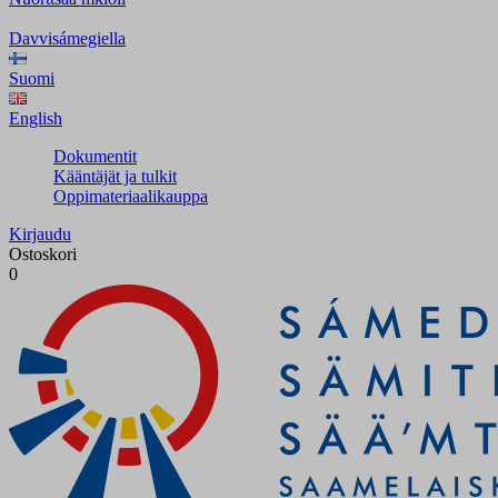
Davvisámegiella
Suomi
English
Dokumentit
Kääntäjät ja tulkit
Oppimateriaalikauppa
Kirjaudu
Ostoskori
0