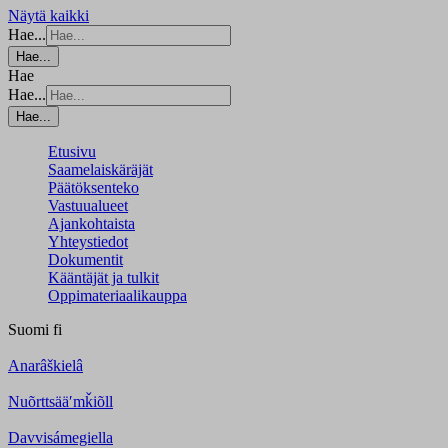
Näytä kaikki
Hae...
Hae...
Hae
Hae...
Hae...
Etusivu
Saamelaiskäräjät
Päätöksenteko
Vastuualueet
Ajankohtaista
Yhteystiedot
Dokumentit
Kääntäjät ja tulkit
Oppimateriaalikauppa
Suomi
fi
Anarâškielâ
Nuõrttsääʹmǩiõll
Davvisámegiella