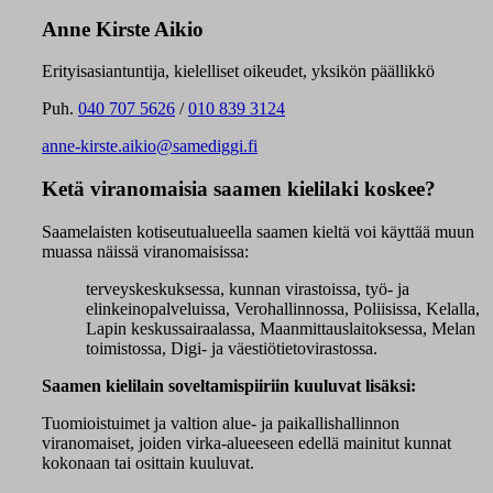
Anne Kirste Aikio
Erityisasiantuntija, kielelliset oikeudet, yksikön päällikkö
Puh.
040 707 5626
/
010 839 3124
anne-kirste.aikio@samediggi.fi
Ketä viranomaisia saamen kielilaki koskee?
Saamelaisten kotiseutualueella saamen kieltä voi käyttää muun
muassa näissä viranomaisissa:
terveyskeskuksessa, kunnan virastoissa, työ- ja
elinkeinopalveluissa, Verohallinnossa, Poliisissa, Kelalla,
Lapin keskussairaalassa, Maanmittauslaitoksessa, Melan
toimistossa, Digi- ja väestiötietovirastossa.
Saamen kielilain soveltamispiiriin kuuluvat lisäksi:
Tuomioistuimet ja valtion alue- ja paikallishallinnon
viranomaiset, joiden virka-alueeseen edellä mainitut kunnat
kokonaan tai osittain kuuluvat.