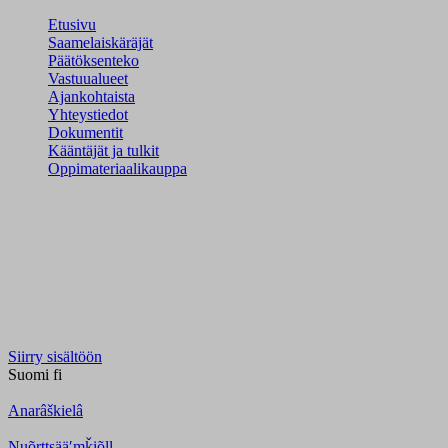
Etusivu
Saamelaiskäräjät
Päätöksenteko
Vastuualueet
Ajankohtaista
Yhteystiedot
Dokumentit
Kääntäjät ja tulkit
Oppimateriaalikauppa
Siirry sisältöön
Suomi
fi
Anarâškielâ
Nuõrttsääʹmǩiõll