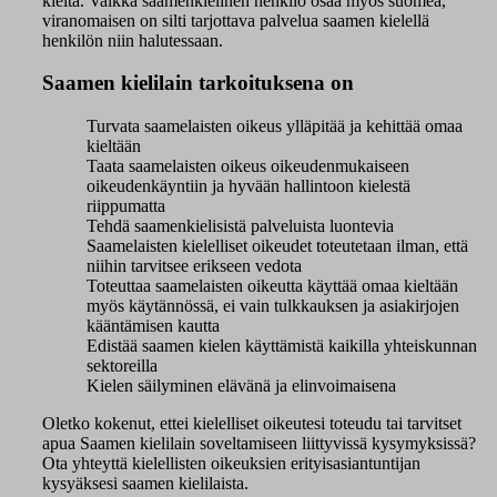
kieltä. Vaikka saamenkielinen henkilö osaa myös suomea,
viranomaisen on silti tarjottava palvelua saamen kielellä
henkilön niin halutessaan.
Saamen kielilain tarkoituksena on
Turvata saamelaisten oikeus ylläpitää ja kehittää omaa
kieltään
Taata saamelaisten oikeus oikeudenmukaiseen
oikeudenkäyntiin ja hyvään hallintoon kielestä
riippumatta
Tehdä saamenkielisistä palveluista luontevia
Saamelaisten kielelliset oikeudet toteutetaan ilman, että
niihin tarvitsee erikseen vedota
Toteuttaa saamelaisten oikeutta käyttää omaa kieltään
myös käytännössä, ei vain tulkkauksen ja asiakirjojen
kääntämisen kautta
Edistää saamen kielen käyttämistä kaikilla yhteiskunnan
sektoreilla
Kielen säilyminen elävänä ja elinvoimaisena
Oletko kokenut, ettei kielelliset oikeutesi toteudu tai tarvitset
apua Saamen kielilain soveltamiseen liittyvissä kysymyksissä?
Ota yhteyttä kielellisten oikeuksien erityisasiantuntijan
kysyäksesi saamen kielilaista.