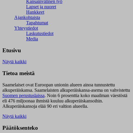
Kansainvälinen työ
Lapset ja nuoret
Hankkeet
Ajankohtaista
Tapahtumat
Yhteystiedot
Laskutustiedot
Media
Etusivu
Näytä kaikki
Tietoa meistä
Saamelaiset ovat Euroopan unionin alueen ainoa tunnustettu
alkuperäiskansa. Saamelaisten alkuperäiskansa-asema on vahvistettu
Suomen perustuslaissa
.
Noin 6 prosenttia koko maailman väestöstä
eli 476 miljoonaa ihmistä kuuluu alkuperäiskansoihin.
Alkuperäiskansoja elää 90 eri valtion alueella.
Näytä kaikki
Päätöksenteko