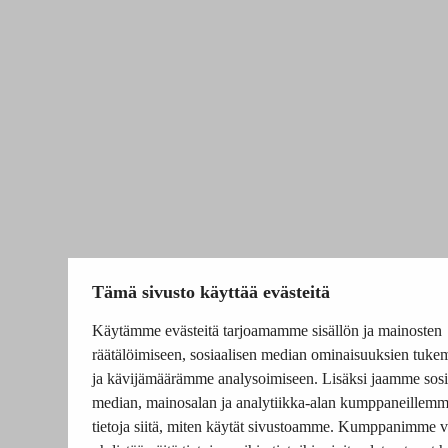
Tämä sivusto käyttää evästeitä
Käytämme evästeitä tarjoamamme sisällön ja mainosten
räätälöimiseen, sosiaalisen median ominaisuuksien tuke
ja kävijämäärämme analysoimiseen. Lisäksi jaamme sosi
median, mainosalan ja analytiikka-alan kumppaneillem
tietoja siitä, miten käytät sivustoamme. Kumppanimme v