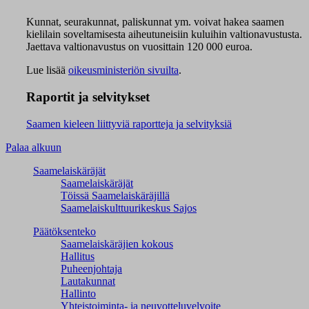
Kunnat, seurakunnat, paliskunnat ym. voivat hakea saamen
kielilain soveltamisesta aiheutuneisiin kuluihin valtionavustusta
.
Jaettava valtionavustus on vuosittain 120 000 euroa.
Lue lisää
oikeusministeriön sivuilta
.
Raportit ja selvitykset
Saamen kieleen liittyviä raportteja ja selvityksiä
Palaa alkuun
Saamelaiskäräjät
Saamelaiskäräjät
Töissä Saamelaiskäräjillä
Saamelaiskulttuuri­keskus Sajos
Päätöksenteko
Saamelaiskäräjien kokous
Hallitus
Puheenjohtaja
Lautakunnat
Hallinto
Yhteistoiminta- ja neuvotteluvelvoite