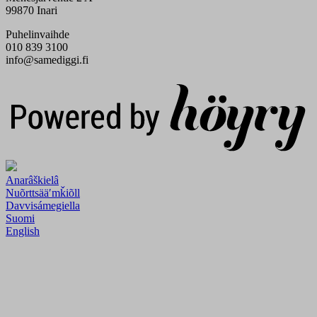
99870 Inari
Puhelinvaihde
010 839 3100
info@samediggi.fi
Digi- ja mainostoimisto Höyry Rovaniemi ja Oulu
Anarâškielâ
Nuõrttsääʹmǩiõll
Davvisámegiella
Suomi
English