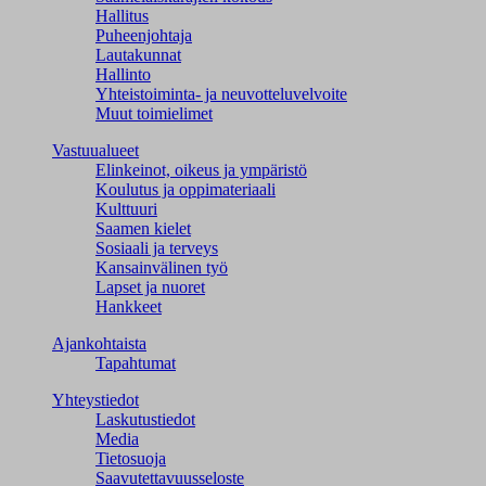
Hallitus
Puheenjohtaja
Lautakunnat
Hallinto
Yhteistoiminta- ja neuvotteluvelvoite
Muut toimielimet
Vastuualueet
Elinkeinot, oikeus ja ympäristö
Koulutus ja oppimateriaali
Kulttuuri
Saamen kielet
Sosiaali ja terveys
Kansainvälinen työ
Lapset ja nuoret
Hankkeet
Ajankohtaista
Tapahtumat
Yhteystiedot
Laskutustiedot
Media
Tietosuoja
Saavutettavuusseloste