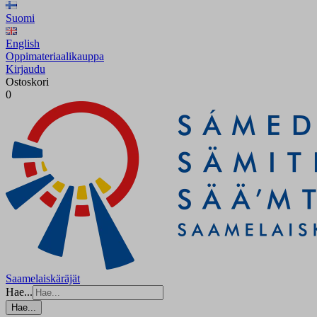
Suomi
English
Oppimateriaalikauppa
Kirjaudu
Ostoskori
0
Saamelaiskäräjät
Hae...
Hae...