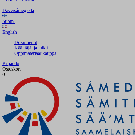
Davvisámegiella
Suomi
English
Dokumentit
Kääntäjät ja tulkit
Oppimateriaalikauppa
Kirjaudu
Ostoskori
0