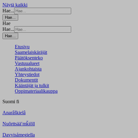
Näytä kaikki
Hae...
Hae...
Hae
Hae...
Hae...
Etusivu
Saamelaiskäräjät
Päätöksenteko
Vastuualueet
Ajankohtaista
Yhteystiedot
Dokumentit
Kääntäjät ja tulkit
Oppimateriaalikauppa
Suomi
fi
Anarâškielâ
Nuõrttsääʹmǩiõll
Davvisámegiella