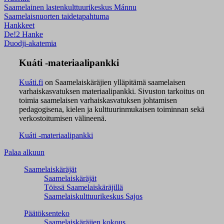
Saamelainen lastenkulttuurikeskus Mánnu
Saamelaisnuorten taidetapahtuma
Hankkeet
De!2 Hanke
Duodji-akatemia
Kuáti -materiaalipankki
Kuáti.fi
on Saamelaiskäräjien ylläpitämä saamelaisen
varhaiskasvatuksen materiaalipankki. Sivuston tarkoitus on
toimia saamelaisen varhaiskasvatuksen johtamisen
pedagogisena, kielen ja kulttuurinmukaisen toiminnan sekä
verkostoitumisen välineenä.
Kuáti -materiaalipankki
Palaa alkuun
Saamelaiskäräjät
Saamelaiskäräjät
Töissä Saamelaiskäräjillä
Saamelaiskulttuuri­keskus Sajos
Päätöksenteko
Saamelaiskäräjien kokous