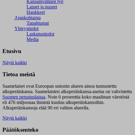
Kansainvälinen työ
Lapset ja nuoret
Hankkeet
Ajankohtaista
Tapahtumat
Yhteystiedot
Laskutustiedot
Media
Etusivu
Näytä kaikki
Tietoa meistä
Saamelaiset ovat Euroopan unionin alueen ainoa tunnustettu
alkuperäiskansa. Saamelaisten alkuperäiskansa-asema on vahvistettu
Suomen perustuslaissa
.
Noin 6 prosenttia koko maailman väestöstä
eli 476 miljoonaa ihmistä kuuluu alkuperäiskansoihin.
Alkuperäiskansoja elää 90 eri valtion alueella.
Näytä kaikki
Päätöksenteko