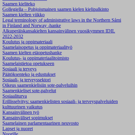
Saamen kieliteko
Gollegiella – Pohjoismainen saamen kielen kielipalkinto
Saamen kielten viikko
Legal terminology of administrative laws in the Northern Sámi
in Finland and Norway -hanke
Alkuperäiskansakielten kansainvälinen vuosikymmen IDIL
2022-2032
Koulutus ja oppimateriaali
Saamelaisopetus ja oppimateriaalityö
Saamen kielten etäopetushanke
Koulutus- ja oppimateriaalitoimisto
Saamelaistietoa opetukseen
Sosiaali ja terveys
Päätöksenteko ja edustukset
Sosiaali- ja terveyssektori
Oikeus saamenkielisiin sote-palveluihin
Saamenkieliset sote-palvelut
Sosiaaliturva
Erillisselvitys: saamenkielisten sosiaali- ja terveyspalveluiden
kulttuurinen vaikutus
Kansainvälinen työ
Kansainväliset sopimukset
Saamelainen parlamentaarinen neuvosto
Lapset ja nuoret
Nuorille