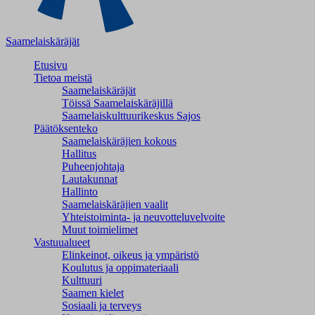
Saamelaiskäräjät
Etusivu
Tietoa meistä
Saamelaiskäräjät
Töissä Saamelaiskäräjillä
Saamelaiskulttuuri­keskus Sajos
Päätöksenteko
Saamelaiskäräjien kokous
Hallitus
Puheenjohtaja
Lautakunnat
Hallinto
Saamelaiskäräjien vaalit
Yhteistoiminta- ja neuvotteluvelvoite
Muut toimielimet
Vastuualueet
Elinkeinot, oikeus ja ympäristö
Koulutus ja oppimateriaali
Kulttuuri
Saamen kielet
Sosiaali ja terveys