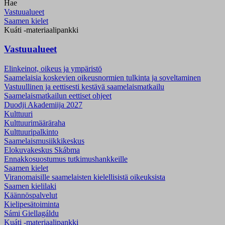
Hae
Vastuualueet
Saamen kielet
Kuáti -materiaalipankki
Vastuualueet
Elinkeinot, oikeus ja ympäristö
Saamelaisia koskevien oikeusnormien tulkinta ja soveltaminen
Vastuullinen ja eettisesti kestävä saamelaismatkailu
Saamelaismatkailun eettiset ohjeet
Duodji Akademiija 2027
Kulttuuri
Kulttuurimääräraha
Kulttuuripalkinto
Saamelaismusiikki­keskus
Elokuvakeskus Skábma
Ennakkosuostumus tutkimushankkeille
Saamen kielet
Viranomaisille saamelaisten kielellisistä oikeuksista
Saamen kielilaki
Käännöspalvelut
Kielipesätoiminta
Sámi Giellagáldu
Kuáti -materiaalipankki