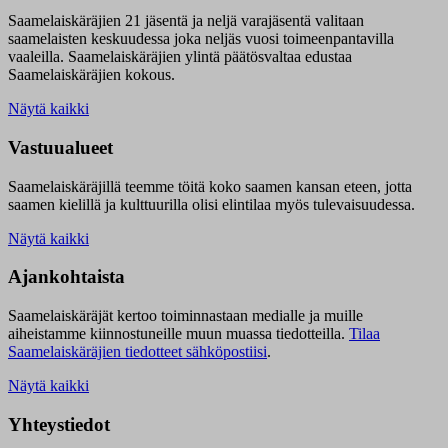
Saamelaiskäräjien 21 jäsentä ja neljä varajäsentä valitaan
saamelaisten keskuudessa joka neljäs vuosi toimeenpantavilla
vaaleilla. Saamelaiskäräjien ylintä päätösvaltaa edustaa
Saamelaiskäräjien kokous.
Näytä kaikki
Vastuualueet
Saamelaiskäräjillä t
eemme töitä koko saamen kansan eteen, jotta
saamen kielillä ja kulttuurilla olisi elintilaa myös tulevaisuudessa.
Näytä kaikki
Ajankohtaista
Saamelaiskäräjät kertoo toiminnastaan medialle ja muille
aiheistamme kiinnostuneille muun muassa tiedotteilla.
Tilaa
Saamelaiskäräjien tiedotteet sähköpostiisi
.
Näytä kaikki
Yhteystiedot