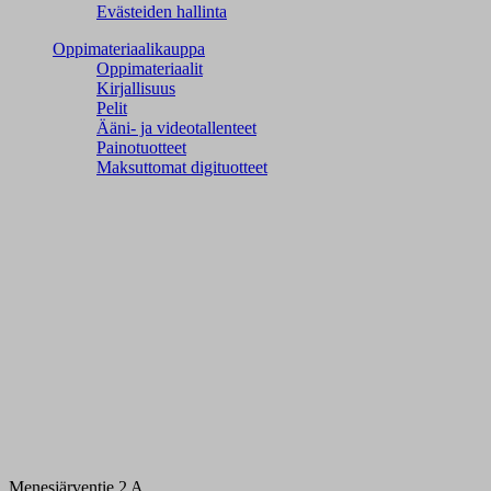
Evästeiden hallinta
Oppimateriaalikauppa
Oppimateriaalit
Kirjallisuus
Pelit
Ääni- ja videotallenteet
Painotuotteet
Maksuttomat digituotteet
Menesjärventie 2 A