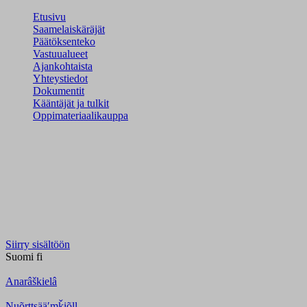
Etusivu
Saamelaiskäräjät
Päätöksenteko
Vastuualueet
Ajankohtaista
Yhteystiedot
Dokumentit
Kääntäjät ja tulkit
Oppimateriaalikauppa
Siirry sisältöön
Suomi
fi
Anarâškielâ
Nuõrttsääʹmǩiõll