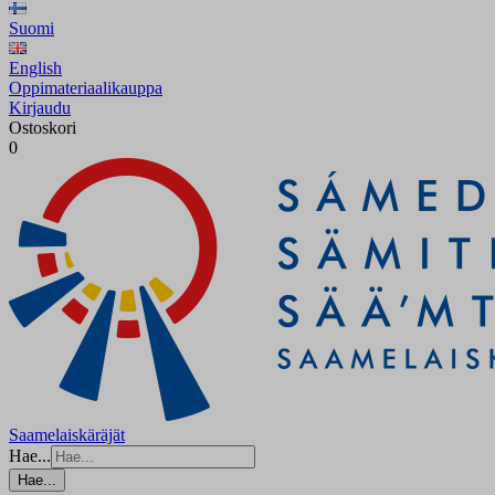
Suomi
English
Oppimateriaalikauppa
Kirjaudu
Ostoskori
0
Saamelaiskäräjät
Hae...
Hae...