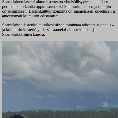
Saamelainen lastenkulttuuri perustuu yhteisöllisyyteen, suullisen
perimätiedon kautta oppimiseen sekä kulttuurin, taiteen ja duodjin
omaksumiseen. Lastenkulttuuritoiminta on saamelaisen aineellisen ja
aineettoman kulttuurin edistämistä.
Saamelaisen lastenkulttuurikeskuksen toimintaa rahoittavat opetus –
ja kulttuuriministeriö yhdessä saamelaisalueen kuntien ja
Saamelaiskäräjien kanssa.