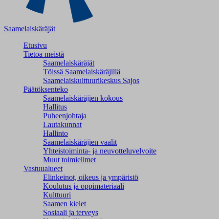
Saamelaiskäräjät
Etusivu
Tietoa meistä
Saamelaiskäräjät
Töissä Saamelaiskäräjillä
Saamelaiskulttuuri­keskus Sajos
Päätöksenteko
Saamelaiskäräjien kokous
Hallitus
Puheenjohtaja
Lautakunnat
Hallinto
Saamelaiskäräjien vaalit
Yhteistoiminta- ja neuvotteluvelvoite
Muut toimielimet
Vastuualueet
Elinkeinot, oikeus ja ympäristö
Koulutus ja oppimateriaali
Kulttuuri
Saamen kielet
Sosiaali ja terveys