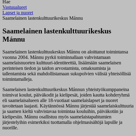
Hae
Vastuualueet
Lapset ja nuoret
Saamelainen lastenkulttuurikeskus Mánnu
Saamelainen lastenkulttuurikeskus
Mánnu
Saamelainen
lastenkulttuukeskus
Mánnu
on
aloittanut
toimintansa
vuonna
2004.
Mánnu
pyrkii
toiminnallaan
vahvistamaan
saamelaisnuorten
kulttuuri-identiteettiä
,
lisäämään
saamelaisen
perinteisen
tiedon
ja
taidon
arvostamista
,
omaksumista
ja
tallentamista sekä
mahdollistamaan
sukupolvien
välisiä
yhteisöllisiä
toimintamalleja
.
Saamelaisen lastenkulttuurikeskus Mánnun yhteistyökumppaneina
toimivat koulut, päiväkodit ja kielipesät, joiden kautta kohderyhmä
eli saamelaisalueen alle 18-vuotiaat saamelaislapset ja nuoret
tavoitetaan laajasti. Käytännössä Mánnu järjestää saamelaiskulttuuria
ja saamen kieltä vahvistavaa toimintaa kouluihin, päiväkotiin ja
kielipesiin. Mánnu osallistuu myös saamelaistapahtumien
järjestelyihin esimerkiksi tuottamalla ohjelmasisältöjä lapsille ja
nuorille.