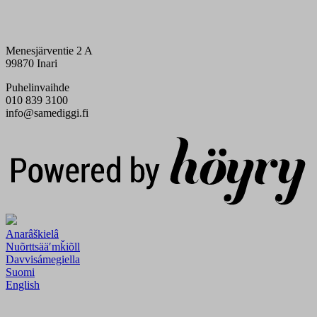
Menesjärventie 2 A
99870 Inari
Puhelinvaihde
010 839 3100
info@samediggi.fi
Digi- ja mainostoimisto Höyry Rovaniemi ja Oulu
Anarâškielâ
Nuõrttsääʹmǩiõll
Davvisámegiella
Suomi
English