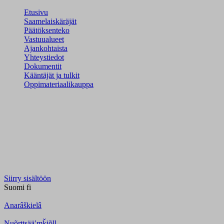
Etusivu
Saamelaiskäräjät
Päätöksenteko
Vastuualueet
Ajankohtaista
Yhteystiedot
Dokumentit
Kääntäjät ja tulkit
Oppimateriaalikauppa
Siirry sisältöön
Suomi
fi
Anarâškielâ
Nuõrttsääʹmǩiõll