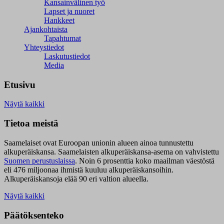
Kansainvälinen työ
Lapset ja nuoret
Hankkeet
Ajankohtaista
Tapahtumat
Yhteystiedot
Laskutustiedot
Media
Etusivu
Näytä kaikki
Tietoa meistä
Saamelaiset ovat Euroopan unionin alueen ainoa tunnustettu
alkuperäiskansa. Saamelaisten alkuperäiskansa-asema on vahvistettu
Suomen perustuslaissa
.
Noin 6 prosenttia koko maailman väestöstä
eli 476 miljoonaa ihmistä kuuluu alkuperäiskansoihin.
Alkuperäiskansoja elää 90 eri valtion alueella.
Näytä kaikki
Päätöksenteko