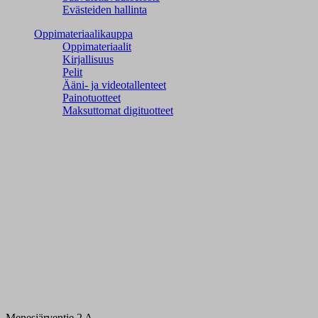
Evästeiden hallinta
Oppimateriaalikauppa
Oppimateriaalit
Kirjallisuus
Pelit
Ääni- ja videotallenteet
Painotuotteet
Maksuttomat digituotteet
Menesjärventie 2 A