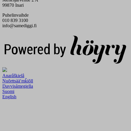
99870 Inari
Puhelinvaihde
010 839 3100
info@samediggi.fi
Digi- ja mainostoimisto Höyry Rovaniemi ja Oulu
Anarâškielâ
Nuõrttsääʹmǩiõll
Davvisámegiella
Suomi
English