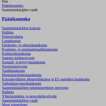
Hae
Päätöksenteko
Saamelaiskäräjien vaalit
Päätöksenteko
Saamelaiskäräjien kokous
Hallitus
Puheenjohtaja
Lautakunnat
Elinkeino- ja oikeuslautakunta
Koulutus- ja oppimateriaalilautakunta
Kulttuurilautakunta
Saamen kielineuvosto
Sosiaali- ja terveyslautakunta
Nuorisoneuvosto
Vaalilautakunta
Muutoksenhakulautakunta
Kansainvälisten alkuperäiskansa ja EU-asioiden lautakunta
Varhaiskasvatuslautakunta
Saamelaiskäräjien tutkimuseettinen neuvosto
Hallinto
Yhteistoiminta- ja neuvotteluvelvoite
Saamelaiskäräjien vaalit
Muut toimielimet