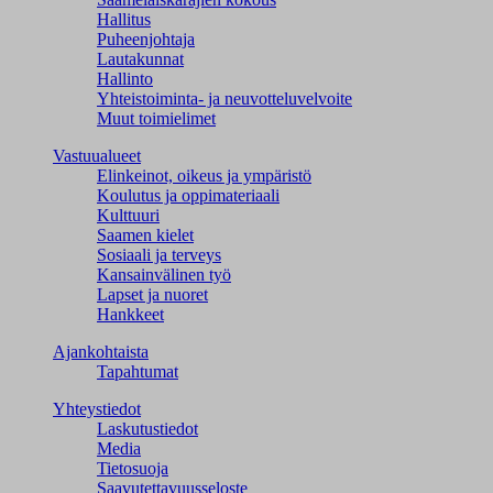
Hallitus
Puheenjohtaja
Lautakunnat
Hallinto
Yhteistoiminta- ja neuvotteluvelvoite
Muut toimielimet
Vastuualueet
Elinkeinot, oikeus ja ympäristö
Koulutus ja oppimateriaali
Kulttuuri
Saamen kielet
Sosiaali ja terveys
Kansainvälinen työ
Lapset ja nuoret
Hankkeet
Ajankohtaista
Tapahtumat
Yhteystiedot
Laskutustiedot
Media
Tietosuoja
Saavutettavuusseloste