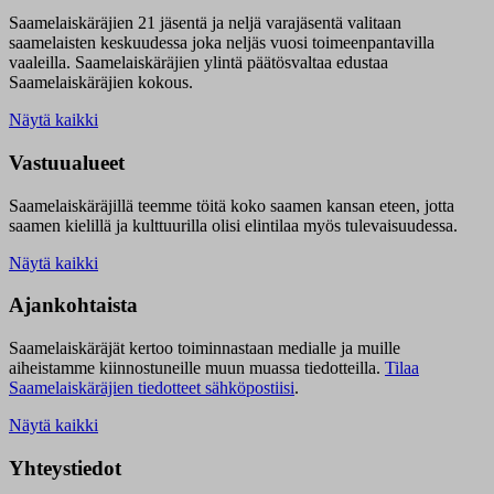
Saamelaiskäräjien 21 jäsentä ja neljä varajäsentä valitaan
saamelaisten keskuudessa joka neljäs vuosi toimeenpantavilla
vaaleilla. Saamelaiskäräjien ylintä päätösvaltaa edustaa
Saamelaiskäräjien kokous.
Näytä kaikki
Vastuualueet
Saamelaiskäräjillä t
eemme töitä koko saamen kansan eteen, jotta
saamen kielillä ja kulttuurilla olisi elintilaa myös tulevaisuudessa.
Näytä kaikki
Ajankohtaista
Saamelaiskäräjät kertoo toiminnastaan medialle ja muille
aiheistamme kiinnostuneille muun muassa tiedotteilla.
Tilaa
Saamelaiskäräjien tiedotteet sähköpostiisi
.
Näytä kaikki
Yhteystiedot