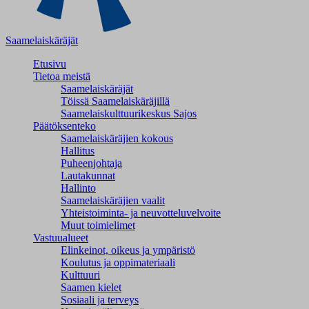
Saamelaiskäräjät
Etusivu
Tietoa meistä
Saamelaiskäräjät
Töissä Saamelaiskäräjillä
Saamelaiskulttuuri­keskus Sajos
Päätöksenteko
Saamelaiskäräjien kokous
Hallitus
Puheenjohtaja
Lautakunnat
Hallinto
Saamelaiskäräjien vaalit
Yhteistoiminta- ja neuvotteluvelvoite
Muut toimielimet
Vastuualueet
Elinkeinot, oikeus ja ympäristö
Koulutus ja oppimateriaali
Kulttuuri
Saamen kielet
Sosiaali ja terveys