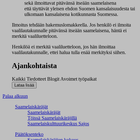
sekä ilmoittavat pitävänsä itseään saamelaisena
että täyttävät yleisen ehdon Suomen kansalaisuudesta tai
ulkomaan kansalaisena kotikunnasta Suomessa.
Ilmoitus tehdään hakemuslomakkeella. Jos henkilö ei ilmoita
vaalilautakunnalle pitävänsä itseään saamelaisena, häntä ei
merkitä vaaliluetteloon.
Henkilöä ei merkitä vaaliluetteloon, jos hän ilmoittaa
vaalilautakunnalle, ettei halua tulla enää merkityksi siihen.
Ajankohtaista
Kaikki
Tiedotteet
Blogit
Avoimet työpaikat
Palaa alkuun
Saamelaiskäräjät
Saamelaiskäräjät
Töissä Saamelaiskäräjillä
Saamelaiskulttuuri­keskus Sajos
Päätöksenteko
Saamelaiskäräjien kokous