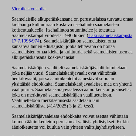
Vieraile sivustolla
Saamelaisille alkuperäiskansana on perustuslaissa turvattu omaa
kieltään ja kulttuuriaan koskeva itsehallinto saamelaisten
kotiseutualueella. Itsehallintoa suunnittelee ja toteuttaa
Saamelaiskäräjät vuodesta 1996 lukien (
Laki saamelaiskäräjistä
17.7.1995/974
). Saamelaiskäräjät on saamelaisten oma
kansanvaltainen edustajisto, jonka tehtävänä on hoitaa
saamelaisten omaa kieltä ja kulttuuria sekä saamelaisten asemaa
alkuperäiskansana koskevat asiat.
Saamelaiskäräjien vaalit eli saamelaiskäräjävaalit toimitetaan
joka neljäs vuosi. Saamelaiskäräjävaalit ovat välittömät
henkilövaalit, joissa äänioikeutetut äänestävät suoraan
yksittäisiä ehdokkaita. Saamelaiskäräjävaaleissa maa on yhtenä
vaalipiirinä. Saamelaiskäräjävaaleissa äänioikeus on jokaisella,
joka on merkittynä saamelaiskäräjien vaaliluetteloon.
Vaaliluetteloon merkitsemisestä säädetään lain
saamelaiskäräjistä (414/2025) 3 ja 21 §:ssä.
Saamelaiskäräjävaaleissa ehdokkaita voivat asettaa vähintään
kolmen äänioikeutetun perustamat valitsijayhdistykset. Kukin
äänioikeutettu voi kuulua vain yhteen valitsijayhdistykseen.