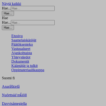
Näytä kaikki
Hae...
Hae...
Hae
Hae...
Hae...
Etusivu
Saamelaiskäräjät
Päätöksenteko
Vastuualueet
Ajankohtaista
Yhteystiedot
Dokumentit
Kääntäjät ja tulkit
Oppimateriaalikauppa
Suomi
fi
Anarâškielâ
Nuõrttsääʹmǩiõll
Davvisámegiella