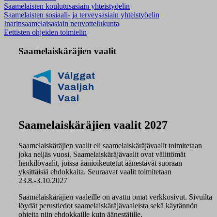
Saamelaisten koulutusasiain yhteistyöelin
Saamelaisten sosiaali- ja terveysasiain yhteistyöelin
Inarinsaamelaisasiain neuvottelukunta
Eettisten ohjeiden toimielin
Saamelaiskäräjien vaalit
Saamelaiskäräjien vaalit 2027
Saamelaiskäräjien vaalit eli saamelaiskäräjävaalit toimitetaan
joka neljäs vuosi. Saamelaiskäräjävaalit ovat välittömät
henkilövaalit, joissa äänioikeutetut äänestävät suoraan
yksittäisiä ehdokkaita. Seuraavat vaalit toimitetaan
23.8.-3.10.2027
Saamelaiskäräjien vaaleille on avattu omat verkkosivut. Sivuilta
löydät perustiedot saamelaiskäräjävaaleista sekä käytännön
ohjeita niin ehdokkaille kuin äänestäjille.