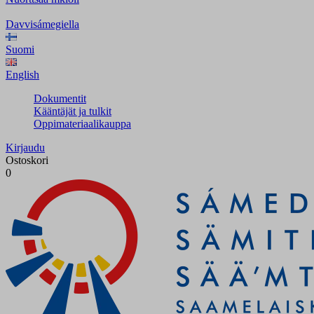
Davvisámegiella
Suomi
English
Dokumentit
Kääntäjät ja tulkit
Oppimateriaalikauppa
Kirjaudu
Ostoskori
0