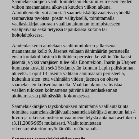
Saamelaiskäräjien vaalit toimitetaan elokuun viimeisen täyden
viikon maanantaista alkavan kuuden viikon aikana.
Äänioikeutettu voi äänestää saamelaiskäräjävaaleissa yhdellä
seuraavista tavoista: postin välityksellä, toimittamalla
vaaliasiakirjat suoraan vaalilautakunnan toimipisteeseen,
vaalipäivänä sekä tietyissä tapauksissa kotona tai
hoitolaitoksessa.
Ääntenlaskenta aloitetaan vaalitoimituksen jälkeisenä
maanantaina kello 9. Jäsenet valitaan äänimäärän perusteella
ensin kuntakohtaisten kiintiöiden perusteella: vähintään kaksi
jäsentä ja yksi varajäsen tulee olla Enontekiön, Inarin ja Utsjoen
kunnasta kustakin sekä Sodankylän kunnan Lapin paliskunnan
alueelta. Loput 13 jäsentä valitaan äänimäärän perusteella,
kuitenkin siten, että vähintään viiden jäsenen on oltava
saamelaisten kotiseutualueelta. Vaalilautakunta vahvistaa
vaalien tuloksen kolmantena päivänä ääntenlaskennan
aloittamisesta pitämässään kokouksessa.
Saamelaiskäräjien täyskokouksen nimittämä vaalilautakunta
toimittaa saamelaiskäräjävaalit saamelaiskäräjistä annetun lain 4
luvun ja oikeusministeriön vaalimenettelystä antaman asetuksen
(3.11.2006/965) mukaisesti. Vaalit toimitetaan
oikeusministeriön myöntämällä määrärahalla.