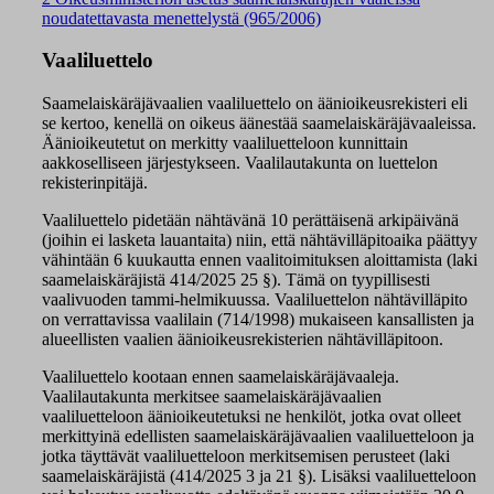
noudatettavasta menettelystä (965/2006)
Vaaliluettelo
Saamelaiskäräjävaalien vaaliluettelo on äänioikeusrekisteri eli
se kertoo, kenellä on oikeus äänestää saamelaiskäräjävaaleissa.
Äänioikeutetut on merkitty vaaliluetteloon kunnittain
aakkoselliseen järjestykseen. Vaalilautakunta on luettelon
rekisterinpitäjä.
Vaaliluettelo pidetään nähtävänä 10 perättäisenä arkipäivänä
(joihin ei lasketa lauantaita) niin, että nähtävilläpitoaika päättyy
vähintään 6 kuukautta ennen vaalitoimituksen aloittamista (laki
saamelaiskäräjistä 414/2025 25 §). Tämä on tyypillisesti
vaalivuoden tammi-helmikuussa. Vaaliluettelon nähtävilläpito
on verrattavissa vaalilain (714/1998) mukaiseen kansallisten ja
alueellisten vaalien äänioikeusrekisterien nähtävilläpitoon.
Vaaliluettelo kootaan ennen saamelaiskäräjävaaleja.
Vaalilautakunta merkitsee saamelaiskäräjävaalien
vaaliluetteloon äänioikeutetuksi ne henkilöt, jotka ovat olleet
merkittyinä edellisten saamelaiskäräjävaalien vaaliluetteloon ja
jotka täyttävät vaaliluetteloon merkitsemisen perusteet (laki
saamelaiskäräjistä (414/2025 3 ja 21 §). Lisäksi vaaliluetteloon