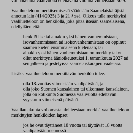
voi hakeutua vaalivuotta edeltävänä vuonna viimeistään 30.9.
Vaaliluetteloon merkitsemisestä säädetään Saamelaiskäräjistä
annetun lain (414/2025) 3 ja 21 §:ssä. Oikeus tulla merkityksi
vaaliluetteloon on henkilöllä, joka pitää itseään saamelaisena,
edellyttäen että:
henkilö itse tai ainakin yksi hänen vanhemmistaan,
isovanhemmistaan tai isoisovanhemmistaan on oppinut
saamen kielen ensimmäisenä kielenään; tai
ainakin yksi hänen vanhemmistaan on merkitty tai on
ollut merkittynä äänioikeutetuksi 1. tammikuuta 2027 tai
sen jälkeen järjestetyissä saamelaiskäräjien vaaleissa.
Lisäksi vaaliluetteloon merkittävän henkilön tulee:
olla 18-vuotias viimeistään vaalipäivänä, ja
olla joko Suomen kansalainen tai ulkomaan kansalainen,
jolla on kotikunta Suomessa vaalivuotta edeltävän
syyskuun viimeisenä päivänä.
Vaalilautakunta voi omasta aloitteestaan merkitä vaaliluetteloon
merkittyjen henkilöiden lapset
jos he ovat täyttäneet 18 vuotta tai täyttävät 18 vuotta
vaalipäivään mennessä