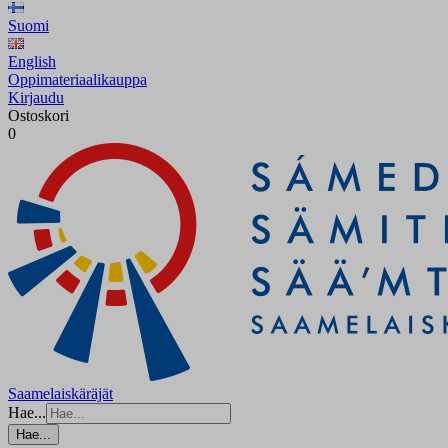
Suomi
English
Oppimateriaalikauppa
Kirjaudu
Ostoskori
0
Saamelaiskäräjät
Hae...
Hae...