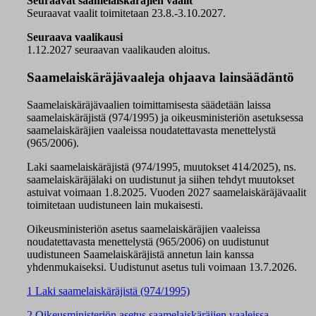
Seuraavat saamelaiskäräjien vaalit
Seuraavat vaalit toimitetaan 23.8.-3.10.2027.
Seuraava vaalikausi
1.12.2027 seuraavan vaalikauden aloitus.
Saamelaiskäräjävaaleja ohjaava lainsäädäntö
Saamelaiskäräjävaalien toimittamisesta säädetään laissa
saamelaiskäräjistä (974/1995) ja oikeusministeriön asetuksessa
saamelaiskäräjien vaaleissa noudatettavasta menettelystä
(965/2006).
Laki saamelaiskäräjistä (974/1995, muutokset 414/2025), ns.
saamelaiskäräjälaki on uudistunut ja siihen tehdyt muutokset
astuivat voimaan 1.8.2025. Vuoden 2027 saamelaiskäräjävaalit
toimitetaan uudistuneen lain mukaisesti.
Oikeusministeriön asetus saamelaiskäräjien vaaleissa
noudatettavasta menettelystä (965/2006) on uudistunut
uudistuneen Saamelaiskäräjistä annetun lain kanssa
yhdenmukaiseksi. Uudistunut asetus tuli voimaan 13.7.2026.
1 Laki saamelaiskäräjistä (974/1995)
2 Oikeusministeriön asetus saamelaiskäräjien vaaleissa