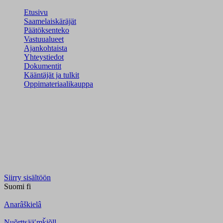
Etusivu
Saamelaiskäräjät
Päätöksenteko
Vastuualueet
Ajankohtaista
Yhteystiedot
Dokumentit
Kääntäjät ja tulkit
Oppimateriaalikauppa
Siirry sisältöön
Suomi
fi
Anarâškielâ
Nuõrttsääʹmǩiõll