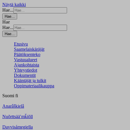
Näytä kaikki
Hae...
Hae...
Hae
Hae...
Hae...
Etusivu
Saamelaiskäräjät
Päätöksenteko
Vastuualueet
Ajankohtaista
Yhteystiedot
Dokumentit
Kääntäjät ja tulkit
Oppimateriaalikauppa
Suomi
fi
Anarâškielâ
Nuõrttsääʹmǩiõll
Davvisámegiella