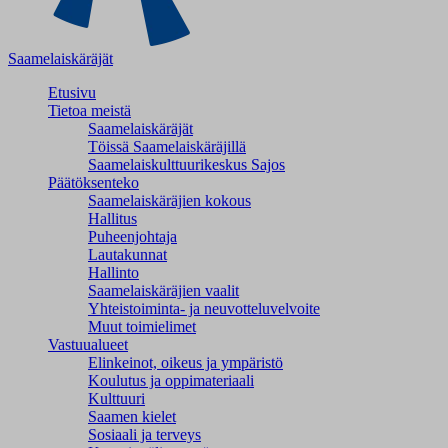
Saamelaiskäräjät
Etusivu
Tietoa meistä
Saamelaiskäräjät
Töissä Saamelaiskäräjillä
Saamelaiskulttuuri­keskus Sajos
Päätöksenteko
Saamelaiskäräjien kokous
Hallitus
Puheenjohtaja
Lautakunnat
Hallinto
Saamelaiskäräjien vaalit
Yhteistoiminta- ja neuvotteluvelvoite
Muut toimielimet
Vastuualueet
Elinkeinot, oikeus ja ympäristö
Koulutus ja oppimateriaali
Kulttuuri
Saamen kielet
Sosiaali ja terveys