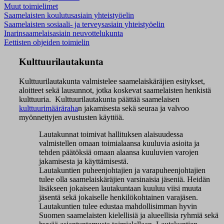
Muut toimielimet
Saamelaisten koulutusasiain yhteistyöelin
Saamelaisten sosiaali- ja terveysasiain yhteistyöelin
Inarinsaamelaisasiain neuvottelukunta
Eettisten ohjeiden toimielin
Kulttuurilautakunta
Kulttuurilautakunta valmistelee saamelaiskäräjien esitykset,
aloit
teet
sekä lausunnot, jotka koskevat saamelaisten henkistä
kulttuuria.
Kulttuurilautakun
ta
päättää
saamelai
s
en
kulttuurimääräraha
n
jakamisesta sekä seura
a
ja valvo
o
myönnettyjen avustusten käyttöä.
Lautakunnat toimivat hallituksen alaisuudessa
valmistellen omaan toimialaansa kuuluvia asioita ja
tehden päätöksiä omaan alaansa kuuluvien varojen
jakamisesta ja käyttämisestä.
Lautakuntien puheenjohtajien ja varapuheenjohtajien
tulee olla saamelaiskäräjien varsinaisia jäseniä. Heidän
lisäkseen jokaiseen lautakuntaan kuuluu viisi muuta
jäsentä sekä jokaiselle henkilökohtainen varajäsen.
Lautakuntien tulee edustaa mahdollisimman hyvin
Suomen saamelaisten kielellisiä ja alueellisia ryhmiä sekä