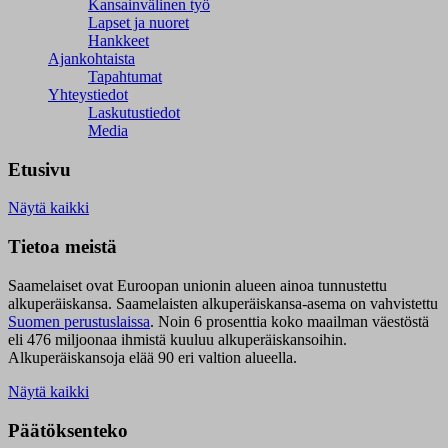
Kansainvälinen työ
Lapset ja nuoret
Hankkeet
Ajankohtaista
Tapahtumat
Yhteystiedot
Laskutustiedot
Media
Etusivu
Näytä kaikki
Tietoa meistä
Saamelaiset ovat Euroopan unionin alueen ainoa tunnustettu
alkuperäiskansa. Saamelaisten alkuperäiskansa-asema on vahvistettu
Suomen perustuslaissa
.
Noin 6 prosenttia koko maailman väestöstä
eli 476 miljoonaa ihmistä kuuluu alkuperäiskansoihin.
Alkuperäiskansoja elää 90 eri valtion alueella.
Näytä kaikki
Päätöksenteko