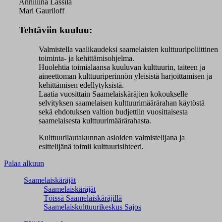
Anniliina Lassila
Mari Gauriloff
Tehtäviin kuuluu:
Valmistella vaalikaudeksi saamelaisten kulttuuripoliittinen
toiminta- ja kehittämisohjelma.
Huolehtia toimialaansa kuuluvan kulttuurin, taiteen ja
aineettoman kulttuuriperinnön yleisistä harjoittamisen ja
kehittämisen edellytyksistä.
Laatia
vuosittain Saamelaiskäräjien kokoukselle
selvityksen saamelaisen kulttuurimäärärahan käytöstä
sekä ehdotuksen valtion budjettiin vuosittaisesta
saamelaisesta kulttuurimäärärahasta.
Kulttuurilautakunnan asioiden valmistelijana ja
esittelijänä toimii kulttuurisihteeri.
Palaa alkuun
Saamelaiskäräjät
Saamelaiskäräjät
Töissä Saamelaiskäräjillä
Saamelaiskulttuuri­keskus Sajos