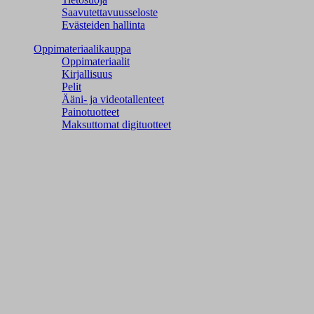
Saavutettavuusseloste
Evästeiden hallinta
Oppimateriaalikauppa
Oppimateriaalit
Kirjallisuus
Pelit
Ääni- ja videotallenteet
Painotuotteet
Maksuttomat digituotteet