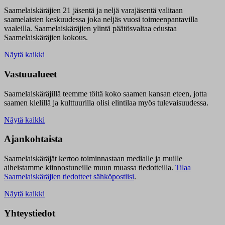
Saamelaiskäräjien 21 jäsentä ja neljä varajäsentä valitaan
saamelaisten keskuudessa joka neljäs vuosi toimeenpantavilla
vaaleilla. Saamelaiskäräjien ylintä päätösvaltaa edustaa
Saamelaiskäräjien kokous.
Näytä kaikki
Vastuualueet
Saamelaiskäräjillä t
eemme töitä koko saamen kansan eteen, jotta
saamen kielillä ja kulttuurilla olisi elintilaa myös tulevaisuudessa.
Näytä kaikki
Ajankohtaista
Saamelaiskäräjät kertoo toiminnastaan medialle ja muille
aiheistamme kiinnostuneille muun muassa tiedotteilla.
Tilaa
Saamelaiskäräjien tiedotteet sähköpostiisi
.
Näytä kaikki
Yhteystiedot