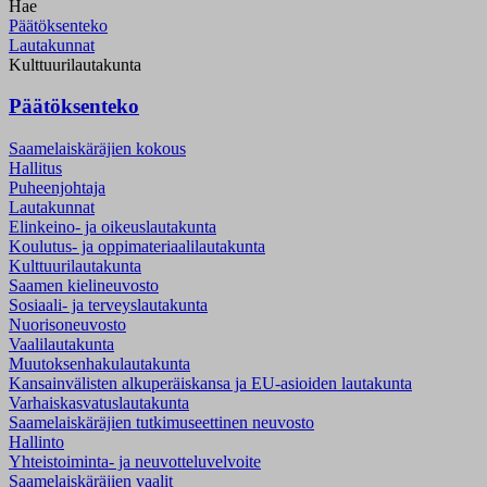
Hae
Päätöksenteko
Lautakunnat
Kulttuurilautakunta
Päätöksenteko
Saamelaiskäräjien kokous
Hallitus
Puheenjohtaja
Lautakunnat
Elinkeino- ja oikeuslautakunta
Koulutus- ja oppimateriaalilautakunta
Kulttuurilautakunta
Saamen kielineuvosto
Sosiaali- ja terveyslautakunta
Nuorisoneuvosto
Vaalilautakunta
Muutoksenhakulautakunta
Kansainvälisten alkuperäiskansa ja EU-asioiden lautakunta
Varhaiskasvatuslautakunta
Saamelaiskäräjien tutkimuseettinen neuvosto
Hallinto
Yhteistoiminta- ja neuvotteluvelvoite
Saamelaiskäräjien vaalit