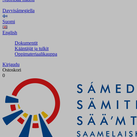
Davvisámegiella
Suomi
English
Dokumentit
Kääntäjät ja tulkit
Oppimateriaalikauppa
Kirjaudu
Ostoskori
0