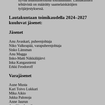
hyvää asiantuntemusta toimialallaan. Lautakuntien
tehtävistä on määrätty saamelaiskäräjien
työjärjestyksessä.
Lautakuntaan toimikaudella 2024–2027
kuuluvat jäsenet:
Jäsenet
Anu Avaskari, puheenjohtaja
Niko Valkeapää, varapuheenjohtaja
Sisko Länsman
Anu Magga
Iisko-Matti Näkkäläjärvi
Inka Kangasniemi
Erkki Feodoroff
Varajäsenet
Aune Musta
Kari Toivo Lukkari
Mika Aikio
Jukka Palonoja
Anne Jaurun