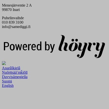
Menesjärventie 2 A
99870 Inari
Puhelinvaihde
010 839 3100
info@samediggi.fi
Digi- ja mainostoimisto Höyry Rovaniemi ja Oulu
Anarâškielâ
Nuõrttsääʹmǩiõll
Davvisámegiella
Suomi
English