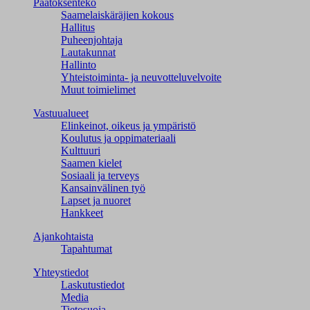
Päätöksenteko
Saamelaiskäräjien kokous
Hallitus
Puheenjohtaja
Lautakunnat
Hallinto
Yhteistoiminta- ja neuvotteluvelvoite
Muut toimielimet
Vastuualueet
Elinkeinot, oikeus ja ympäristö
Koulutus ja oppimateriaali
Kulttuuri
Saamen kielet
Sosiaali ja terveys
Kansainvälinen työ
Lapset ja nuoret
Hankkeet
Ajankohtaista
Tapahtumat
Yhteystiedot
Laskutustiedot
Media
Tietosuoja