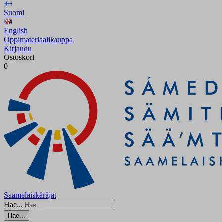
Suomi
English
Oppimateriaalikauppa
Kirjaudu
Ostoskori
0
Saamelaiskäräjät
Hae...
Hae...