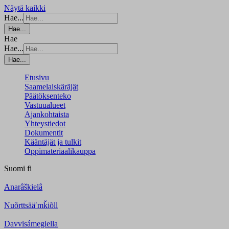
Näytä kaikki
Hae...
Hae...
Hae
Hae...
Hae...
Etusivu
Saamelaiskäräjät
Päätöksenteko
Vastuualueet
Ajankohtaista
Yhteystiedot
Dokumentit
Kääntäjät ja tulkit
Oppimateriaalikauppa
Suomi
fi
Anarâškielâ
Nuõrttsääʹmǩiõll
Davvisámegiella