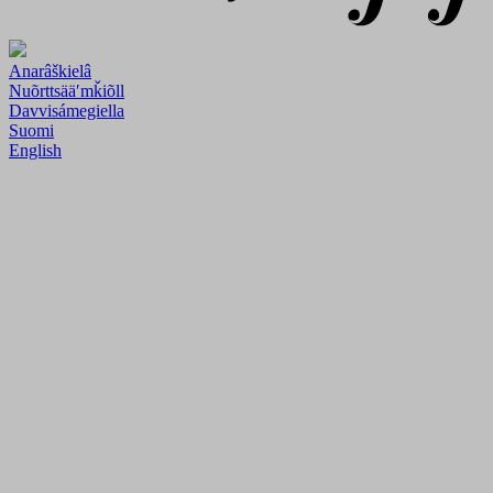
Anarâškielâ
Nuõrttsääʹmǩiõll
Davvisámegiella
Suomi
English