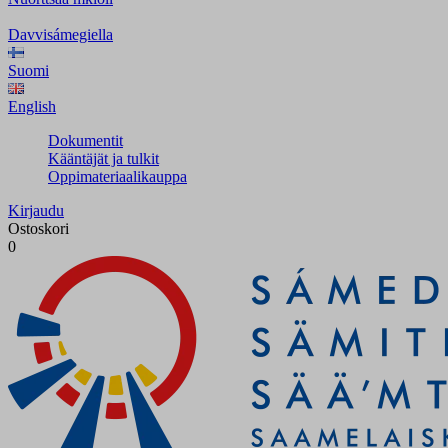
Davvisámegiella
Suomi
English
Dokumentit
Kääntäjät ja tulkit
Oppimateriaalikauppa
Kirjaudu
Ostoskori
0