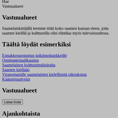
Hae
Vastuualueet
Vastuualueet
Saamelaiskäräjillä t
eemme töitä koko saamen kansan eteen, jotta
saamen kielillä ja kulttuurilla olisi elintilaa myös tulevaisuudessa.
Täältä löydät esimerkiksi
Ennakkosuostumus tutkimushankkeille
Oppimateriaalikauppa
Saamelainen kulttuurimääräraha
Saamen kielilaki
Viranomaisille saamelaisten kielellisistä oikeuksista
Käännöspalvelut
Vastuualueet
Ajankohtaista