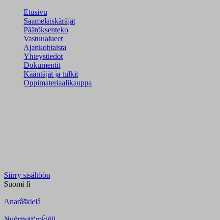
Etusivu
Saamelaiskäräjät
Päätöksenteko
Vastuualueet
Ajankohtaista
Yhteystiedot
Dokumentit
Kääntäjät ja tulkit
Oppimateriaalikauppa
Siirry sisältöön
Suomi
fi
Anarâškielâ
Nuõrttsääʹmǩiõll