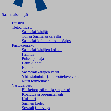
Saamelaiskäräjät
Etusivu
Tietoa meistä
Saamelaiskäräjät
Töissä Saamelaiskäräjillä
Saamelaiskulttuuri­keskus Sajos
Päätöksenteko
Saamelaiskäräjien kokous
Hallitus
Puheenjohtaja
Lautakunnat
Hallinto
Saamelaiskäräjien vaalit
Yhteistoiminta- ja neuvotteluvelvoite
Muut toimielimet
Vastuualueet
Elinkeinot, oikeus ja ympäristö
Koulutus ja oppimateriaali
Kulttuuri
Saamen kielet
Sosiaali ja terveys