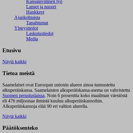
Kansainvälinen työ
Lapset ja nuoret
Hankkeet
Ajankohtaista
Tapahtumat
Yhteystiedot
Laskutustiedot
Media
Etusivu
Näytä kaikki
Tietoa meistä
Saamelaiset ovat Euroopan unionin alueen ainoa tunnustettu
alkuperäiskansa. Saamelaisten alkuperäiskansa-asema on vahvistettu
Suomen perustuslaissa
.
Noin 6 prosenttia koko maailman väestöstä
eli 476 miljoonaa ihmistä kuuluu alkuperäiskansoihin.
Alkuperäiskansoja elää 90 eri valtion alueella.
Näytä kaikki
Päätöksenteko