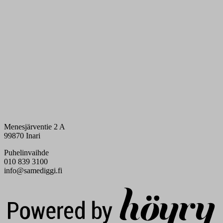
Menesjärventie 2 A
99870 Inari
Puhelinvaihde
010 839 3100
info@samediggi.fi
Digi- ja mainostoimisto Höyry Rovaniemi ja Oulu