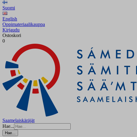
Suomi
English
Oppimateriaalikauppa
Kirjaudu
Ostoskori
0
Saamelaiskäräjät
Hae...
Hae...