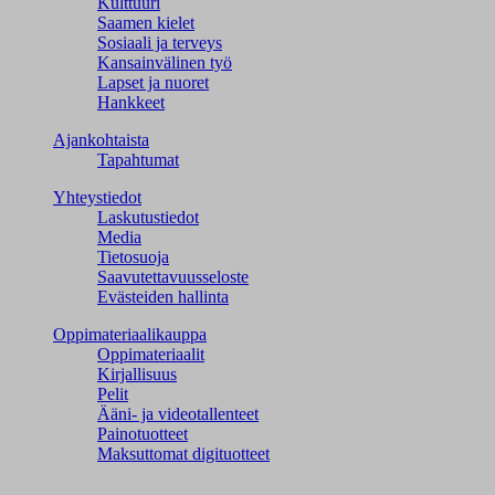
Kulttuuri
Saamen kielet
Sosiaali ja terveys
Kansainvälinen työ
Lapset ja nuoret
Hankkeet
Ajankohtaista
Tapahtumat
Yhteystiedot
Laskutustiedot
Media
Tietosuoja
Saavutettavuusseloste
Evästeiden hallinta
Oppimateriaalikauppa
Oppimateriaalit
Kirjallisuus
Pelit
Ääni- ja videotallenteet
Painotuotteet
Maksuttomat digituotteet