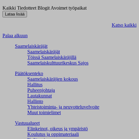
Kaikki
Tiedotteet
Blogit
Avoimet työpaikat
Katso kaikki
Palaa alkuun
Saamelaiskäräjät
Saamelaiskäräjät
Töissä Saamelaiskäräjillä
Saamelaiskulttuuri­keskus Sajos
Päätöksenteko
Saamelaiskäräjien kokous
Hallitus
Puheenjohtaja
Lautakunnat
Hallinto
Yhteistoiminta- ja neuvotteluvelvoite
Muut toimielimet
Vastuualueet
Elinkeinot, oikeus ja ympäristö
Koulutus ja oppimateriaali