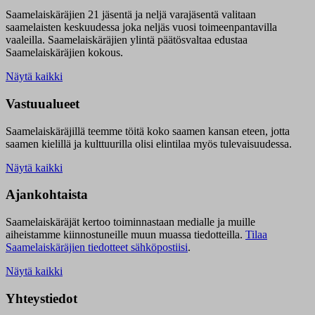
Saamelaiskäräjien 21 jäsentä ja neljä varajäsentä valitaan
saamelaisten keskuudessa joka neljäs vuosi toimeenpantavilla
vaaleilla. Saamelaiskäräjien ylintä päätösvaltaa edustaa
Saamelaiskäräjien kokous.
Näytä kaikki
Vastuualueet
Saamelaiskäräjillä t
eemme töitä koko saamen kansan eteen, jotta
saamen kielillä ja kulttuurilla olisi elintilaa myös tulevaisuudessa.
Näytä kaikki
Ajankohtaista
Saamelaiskäräjät kertoo toiminnastaan medialle ja muille
aiheistamme kiinnostuneille muun muassa tiedotteilla.
Tilaa
Saamelaiskäräjien tiedotteet sähköpostiisi
.
Näytä kaikki
Yhteystiedot