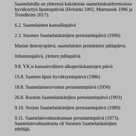
Saamelaisilla on yhteensä kaksitoista saamelaiskonferenssissa
hyväksyttyä liputuspäivää (Helsinki 1992, Murmansk 1996 ja
Trondheim 2017).
6.2. Saamelaisten kansallispäivä
2.3. Suomen Saamelaiskäräjien perustamispäivä (1996)
Marian ilmestyspäivä, saamelaisten perinteinen juhlapäivä.
Juhannuspäivä, yleinen juhlapäivä.
9.8. YK:n kansainvälinen alkuperäiskansojen päivä
15.8. Saamen lipun hyväksymispäivä (1986)
18.8. Saamelaisneuvoston perustamispäivä (1956)
26.8. Ruotsin Saamelaiskäräjien perustamispäivä (1993)
9.10. Norjan Saamelaiskäräjien perustamispäivä (1989)
9.11. Saamelaisvaltuuskunnan perustamispäivä (1973).
Saamelaisvaltuuskunta oli Suomen Saamelaiskäräjien
edeltäjä.