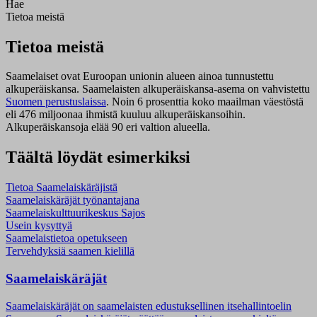
Hae
Tietoa meistä
Tietoa meistä
Saamelaiset ovat Euroopan unionin alueen ainoa tunnustettu
alkuperäiskansa. Saamelaisten alkuperäiskansa-asema on vahvistettu
Suomen perustuslaissa
.
Noin 6 prosenttia koko maailman väestöstä
eli 476 miljoonaa ihmistä kuuluu alkuperäiskansoihin.
Alkuperäiskansoja elää 90 eri valtion alueella.
Täältä löydät esimerkiksi
Tietoa Saamelaiskäräjistä
Saamelaiskäräjät työnantajana
Saamelaiskulttuurikeskus Sajos
Usein kysyttyä
Saamelaistietoa opetukseen
Tervehdyksiä saamen kielillä
Saamelaiskäräjät
Saamelaiskäräjät on saamelaisten edustuksellinen itsehallintoelin