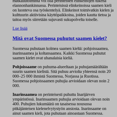
matkailutoiminta voi olla perinteisten elinkeinojen tukena
elannonhankinnassa. Perinteisissä elinkeinoissa saamen kieli
on luonteva osa työskentelyä. Elinkeinot toimivatkin kielen ja
kulttuurin aktiivisina käyttöpaikkoina, joiden kautta tietoa ja
taitoa myös siirretään sujuvasti sukupolvelta toiselle.
Lue lisää
Mitä ovat Suomessa puhutut saamen kielet?
Suomessa puhutaan kolmea saamen kieltä: pohjoissaamea,
inarinsaamea ja koltansaamea. Kaikki Suomessa puhutut
saamen kielet ovat uhanalaisia kieliä.
Pohjoissaame
on puhuma-alueeltaan ja puhujamäärältään
suurin saamen kielistä. Sitä puhuu arviolta yhteensä noin 20
000–25 000 ihmistä Suomessa, Norjassa ja Ruotissa.
Suomessa pohjoissaamen puhujia arvioidaan olevan noin 2
000.
Inarinsaamea
on perinteisesti puhuttu Inarijärven
ympäristössä. Inarinsaamen puhujia arvioidaan olevan noin
400. Puhujien lukumäärä on tasaisessa nousussa
pitkäjänteisen kielenelvytystyön ansiosta. Inarinsaame on
ainut saamen kieli, jota puhutaan ainoastaan Suomessa.