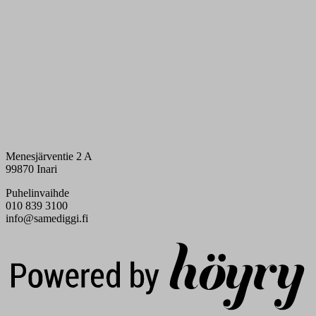
Menesjärventie 2 A
99870 Inari
Puhelinvaihde
010 839 3100
info@samediggi.fi
Digi- ja mainostoimisto Höyry Rovaniemi ja Oulu