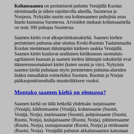
Koltansaamea
on perinteisesti puhuttu Venäjällä Kuolan
niemimaalla ja siihen rajoittuvilla alueilla, Suomessa ja
Norjassa. Nykyään suurin osa koltansaamen puhujista asuu
Inarin kunnassa Suomessa. Arvioiden mukaan koltansaamella
on noin 300 puhujaa Suomessa.
Saamen kielet ovat alkuperäiskansakieliä. Saamen kielten
perinteinen puhuma-alue ulottuu Keski-Ruotsin Taalainmaalta
Kuolan niemimaan itäisimpään kärkeen saakka Venäjällä.
Saamen kielet kuuluvat uralilaisen kielikunnan suomalais-
ugrilaiseen haaraan ja saamen kielten lähimpiä sukukieliä ovat
itämerensuomalaiset kielet (kuten suomi ja viro). Nykyisin
saamen kieliä puhutaan myös perinteisten puhuma-alueiden
lisäksi muuallakin esimerkiksi Suomen, Ruotsin ja Norjan
pääkaupunkiseuduilla muuttoliikkeen vuoksi.
Montako saamen kieltä on olemassa?
Saamen kieliä on tällä hetkellä yhdeksän: turjansaame
(Venäjä),
kildininsaame
(Venäjä), koltansaame (Suomi,
Venäjä, Norja), inarinsaame (Suomi), pohjoissaame (Suomi,
Ruotsi, Norja), luulajansaame (Ruotsi, Norja), piitimensaame
(Ruotsi, Norja), uumajansaame (Ruotsi, Norja) ja eteläsaame
(Ruotsi, Norja). Venäjällä puhutun akkalansaamen katsotaan