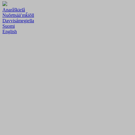
Anarâškielâ
Nuõrttsääʹmǩiõll
Davvisámegiella
Suomi
English