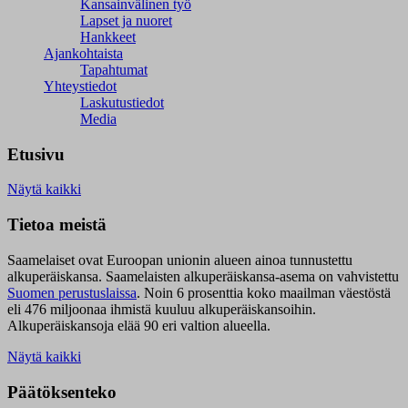
Kansainvälinen työ
Lapset ja nuoret
Hankkeet
Ajankohtaista
Tapahtumat
Yhteystiedot
Laskutustiedot
Media
Etusivu
Näytä kaikki
Tietoa meistä
Saamelaiset ovat Euroopan unionin alueen ainoa tunnustettu
alkuperäiskansa. Saamelaisten alkuperäiskansa-asema on vahvistettu
Suomen perustuslaissa
.
Noin 6 prosenttia koko maailman väestöstä
eli 476 miljoonaa ihmistä kuuluu alkuperäiskansoihin.
Alkuperäiskansoja elää 90 eri valtion alueella.
Näytä kaikki
Päätöksenteko