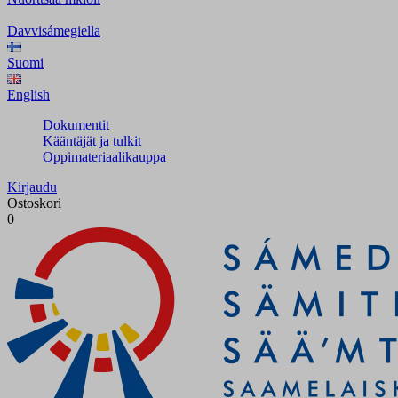
Davvisámegiella
Suomi
English
Dokumentit
Kääntäjät ja tulkit
Oppimateriaalikauppa
Kirjaudu
Ostoskori
0