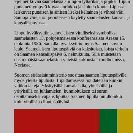
Fjellner kuvaa saamelaisia auringon tyttäriksi ja pojiksi. Lipun
punainen ympyrä kuvaa aurinkoa ja sininen kuuta. Lipussa
leiskuvat punaisen ja sinisen lisäksi keltainen ja vihreä väri.
Samoja värejä on perinteisesti käytetty saamelaisten kansan- ja
kansallispuvussa.
Lippu hyväksyttiin saamelaisten viralliseksi symboliksi
saamelaisten 13. pohjoismaisessa konferenssissa Åressa 15.
elokuuta 1986. Samalla hyväksyttiin myös Saamen suvun
laulu. Saamelaisten liputuspäiviä on kaksitoista, joista tärkein
on Saamen kansallispäivä 6. helmikuuta. Sillä muistetaan
ensimmäistä saamelaisten yhteistä kokousta Trondheimissa,
Norjassa.
Suomen sisäasiainministeriö suosittaa saamen liputuspäiville
myös yleistä liputusta. Liputtamisessa noudatetaan kunkin
valtion lakeja. Yksityisillä kansalaisilla, yhteisöillä ja
yrityksillä on juhlamielen, kunnioituksen tai surun
osoittamiseksi vapaus liputtaa Saamen lipulla muulloinkin
kuin virallisina liputuspäivinä.