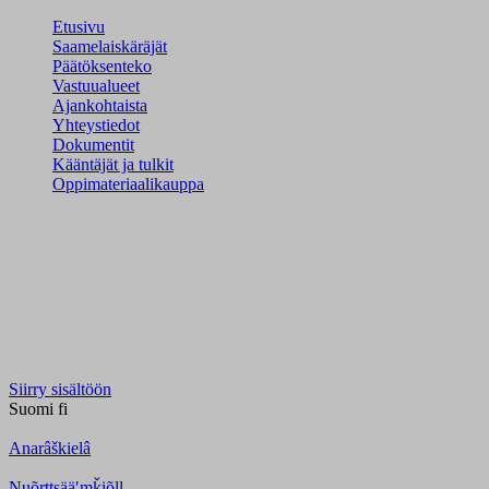
Etusivu
Saamelaiskäräjät
Päätöksenteko
Vastuualueet
Ajankohtaista
Yhteystiedot
Dokumentit
Kääntäjät ja tulkit
Oppimateriaalikauppa
Siirry sisältöön
Suomi
fi
Anarâškielâ
Nuõrttsääʹmǩiõll