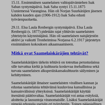
15.11. Ensimmäisen saamelaisen valtiopäivämiehen Isak
Saban syntymäpäivä. Isak Saba syntyi 15.11.1875
Uuniemessä Varangissa. Hän oli Norjan Suurkäräjien jäsenen
kahden kauden ajan (1906-1912) Isak Saba edusti
työväenpuoluetta.
29.11. Elsa Laula Renbergin syntymäpäivä. Elsa Laula
Renbergiä (s. 1877) pidetään rajat ylittävän saamelaisten
yhteistyön käynnistäjänä. Hän oli saamelaisen naisjärjestön
aktiivi ja vaikutti Tronheimissa Norjassa 6.2.1917 järjestetyn
ensimmäisen kokouksen aikaansaamiseen.
Mitkä ovat Saamelaiskäräjien tehtävät?
Saamelaiskäräjien tärkein tehtävä on toteuttaa perustuslaissa
sille turvattua kieltä ja kulttuuria koskevaa itsehallintoa sekä
turvata saamelaisen alkuperäiskansakulttuurin säilyminen ja
kehittyminen.
Saamelaiskäräjät ilmaisee saamelaisten virallisen kannan ja
edustaa saamelaisia tehtäviinsä kuuluvissa kansallisissa ja
kansainvälisissä yhteyksissä. Saamelaiskäräjät käyttää
itsenäistä päätösvaltaa. Saamelaiskäräjät voi antaa esityksiä,
aloitteita ja lausuntoja viranomaisille. Lisäksi Saamelaiskäräjät
nimeää edustajia useisiin eri työryhmiin. Toinen pääasiallinen