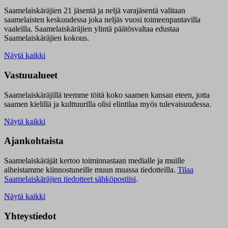
Saamelaiskäräjien 21 jäsentä ja neljä varajäsentä valitaan
saamelaisten keskuudessa joka neljäs vuosi toimeenpantavilla
vaaleilla. Saamelaiskäräjien ylintä päätösvaltaa edustaa
Saamelaiskäräjien kokous.
Näytä kaikki
Vastuualueet
Saamelaiskäräjillä t
eemme töitä koko saamen kansan eteen, jotta
saamen kielillä ja kulttuurilla olisi elintilaa myös tulevaisuudessa.
Näytä kaikki
Ajankohtaista
Saamelaiskäräjät kertoo toiminnastaan medialle ja muille
aiheistamme kiinnostuneille muun muassa tiedotteilla.
Tilaa
Saamelaiskäräjien tiedotteet sähköpostiisi
.
Näytä kaikki
Yhteystiedot