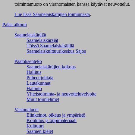
toimintamuoto on viranomaisten kanssa käytävät neuvottelut.
Lue lisää Saamelaiskäräjien toiminnasta
.
Palaa alkuun
Saamelaiskäräjät
Saamelaiskäräjät
Töissä Saamelaiskäräjillä
Saamelaiskulttuuri­keskus Sajos
Päätöksenteko
Saamelaiskäräjien kokous
Hallitus
Puheenjohtaja
Lautakunnat
Hallinto
Yhteistoiminta- ja neuvotteluvelvoite
Muut toimielimet
Vastuualueet
Elinkeinot, oikeus ja ympäristö
Koulutus ja oppimateriaali
Kulttuuri
Saamen kielet