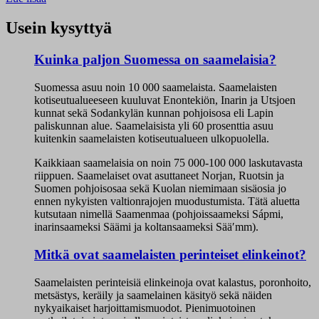
Usein kysyttyä
Kuinka paljon Suomessa on saamelaisia?
Suomessa asuu noin 10 000 saamelaista. Saamelaisten
kotiseutualueeseen kuuluvat Enontekiön, Inarin ja Utsjoen
kunnat sekä Sodankylän kunnan pohjoisosa eli Lapin
paliskunnan alue. Saamelaisista yli 60 prosenttia asuu
kuitenkin saamelaisten kotiseutualueen ulkopuolella.
Kaikkiaan saamelaisia on noin 75 000-100 000 laskutavasta
riippuen. Saamelaiset ovat asuttaneet Norjan, Ruotsin ja
Suomen pohjoisosaa sekä Kuolan niemimaan sisäosia jo
ennen nykyisten valtionrajojen muodustumista. Tätä aluetta
kutsutaan nimellä Saamenmaa (pohjoissaameksi Sápmi,
inarinsaameksi Säämi ja koltansaameksi Sääʹmm).
Mitkä ovat saamelaisten perinteiset elinkeinot?
Saamelaisten perinteisiä elinkeinoja ovat kalastus, poronhoito,
metsästys, keräily ja saamelainen käsityö sekä näiden
nykyaikaiset harjoittamismuodot. Pienimuotoinen