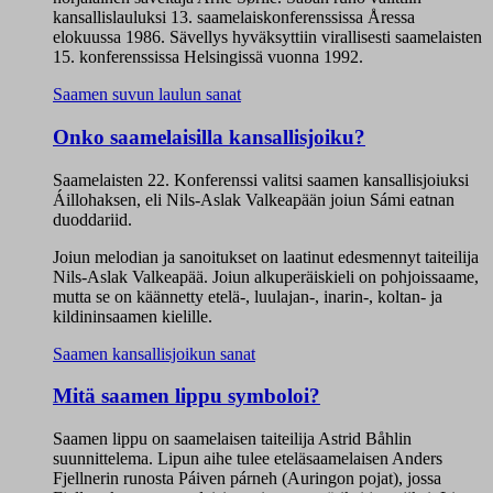
kansallislauluksi 13. saamelaiskonferenssissa Åressa
elokuussa 1986. Sävellys hyväksyttiin virallisesti saamelaisten
15. konferenssissa Helsingissä vuonna 1992.
Saamen suvun laulun sanat
Onko saamelaisilla kansallisjoiku?
Saamelaisten 22. Konferenssi valitsi saamen kansallisjoiuksi
Áillohaksen, eli Nils-Aslak Valkeapään joiun Sámi eatnan
duoddariid.
Joiun melodian ja sanoitukset on laatinut edesmennyt taiteilija
Nils-Aslak Valkeapää. Joiun alkuperäiskieli on pohjoissaame,
mutta se on käännetty etelä-, luulajan-, inarin-, koltan- ja
kildininsaamen kielille.
Saamen kansallisjoikun sanat
Mitä saamen lippu symboloi?
Saamen lippu on saamelaisen taiteilija Astrid Båhlin
suunnittelema. Lipun aihe tulee eteläsaamelaisen Anders
Fjellnerin runosta Páiven párneh (Auringon pojat), jossa