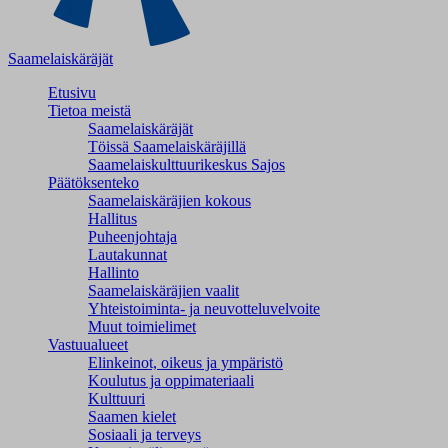
Saamelaiskäräjät
Etusivu
Tietoa meistä
Saamelaiskäräjät
Töissä Saamelaiskäräjillä
Saamelaiskulttuuri­keskus Sajos
Päätöksenteko
Saamelaiskäräjien kokous
Hallitus
Puheenjohtaja
Lautakunnat
Hallinto
Saamelaiskäräjien vaalit
Yhteistoiminta- ja neuvotteluvelvoite
Muut toimielimet
Vastuualueet
Elinkeinot, oikeus ja ympäristö
Koulutus ja oppimateriaali
Kulttuuri
Saamen kielet
Sosiaali ja terveys