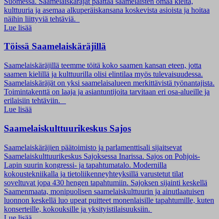
Suomessa. Saamelaiskäräjät päättää saamelaisten omaa kieltä,
kulttuuria ja asemaa alkuperäiskansana koskevista asioista ja hoitaa
näihin liittyviä tehtäviä.
Lue lisää
Töissä Saamelaiskäräjillä
Saamelaiskäräjillä teemme töitä koko saamen kansan eteen, jotta
saamen kielillä ja kulttuurilla olisi elintilaa myös tulevaisuudessa.
Saamelaiskäräjät on yksi saamelaisalueen merkittävistä työnantajista.
Toimintakenttä on laaja ja asiantuntijoita tarvitaan eri osa-alueille ja
erilaisiin tehtäviin.
Lue lisää
Saamelaiskulttuuri­keskus Sajos
Saamelaiskäräjien päätoimisto ja parlamenttisali sijaitsevat
Saamelaiskulttuurikeskus Sajoksessa Inarissa. Sajos on Pohjois-
Lapin suurin kongressi- ja tapahtumatalo. Modernilla
kokoustekniikalla ja tietoliikenneyhteyksillä varustetut tilat
soveltuvat jopa 430 hengen tapahtumiin. Sajoksen sijainti keskellä
Saamenmaata, monipuolisen saamelaiskulttuurin ja ainutlaatuisen
luonnon keskellä luo upeat puitteet monenlaisille tapahtumille, kuten
konserteille, kokouksille ja yksityistilaisuuksiin.
Lue lisää