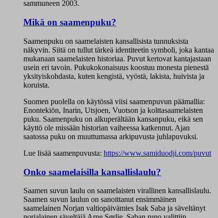
sammuneen 2003.
Mikä on saamenpuku?
Saamenpuku on saamelaisten kansallisista tunnuksista
näkyvin. Siitä on tullut tärkeä identiteetin symboli, joka kantaa
mukanaan saamelaisten historiaa. Puvut kertovat kantajastaan
usein eri tavoin. Pukukokonaisuus koostuu monesta pienestä
yksityiskohdasta, kuten kengistä, vyöstä, lakista, huivista ja
koruista.
Suomen puolella on käytössä viisi saamenpuvun päämallia:
Enontekiön, Inarin, Utsjoen, Vuotson ja kolttasaamelaisten
puku. Saamenpuku on alkuperältään kansanpuku, eikä sen
käyttö ole missään historian vaiheessa katkennut. Ajan
saatossa puku on muuttumassa arkipuvusta juhlapuvuksi.
Lue lisää saamenpuvusta:
https://www.samiduodji.com/puvut
Onko saamelaisilla kansallislaulu?
Saamen suvun laulu
on saamelaisten virallinen kansallislaulu.
Saamen suvun laulun on sanoittanut ensimmäinen
saamelainen Norjan valtiopäivämies Isak Saba ja säveltänyt
norjalainen säveltäjä Arne Sørlie.
Saban runo valittiin