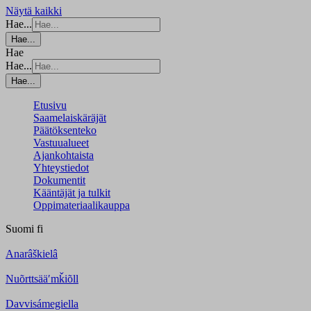
Näytä kaikki
Hae...
Hae...
Hae
Hae...
Hae...
Etusivu
Saamelaiskäräjät
Päätöksenteko
Vastuualueet
Ajankohtaista
Yhteystiedot
Dokumentit
Kääntäjät ja tulkit
Oppimateriaalikauppa
Suomi
fi
Anarâškielâ
Nuõrttsääʹmǩiõll
Davvisámegiella