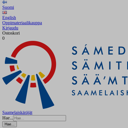
Suomi
English
Oppimateriaalikauppa
Kirjaudu
Ostoskori
0
Saamelaiskäräjät
Hae...
Hae...