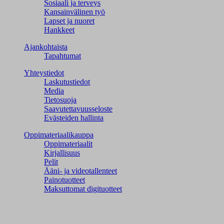
Sosiaali ja terveys
Kansainvälinen työ
Lapset ja nuoret
Hankkeet
Ajankohtaista
Tapahtumat
Yhteystiedot
Laskutustiedot
Media
Tietosuoja
Saavutettavuusseloste
Evästeiden hallinta
Oppimateriaalikauppa
Oppimateriaalit
Kirjallisuus
Pelit
Ääni- ja videotallenteet
Painotuotteet
Maksuttomat digituotteet