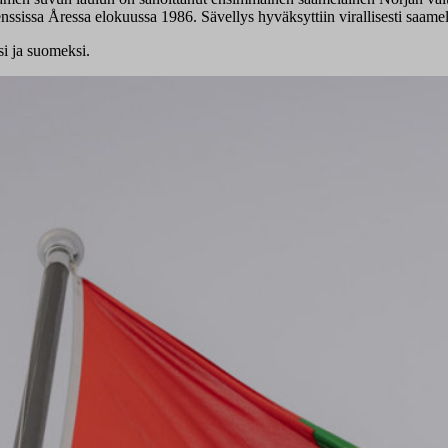
enssissa Åressa elokuussa 1986. Sävellys hyväksyttiin virallisesti saam
si ja suomeksi.