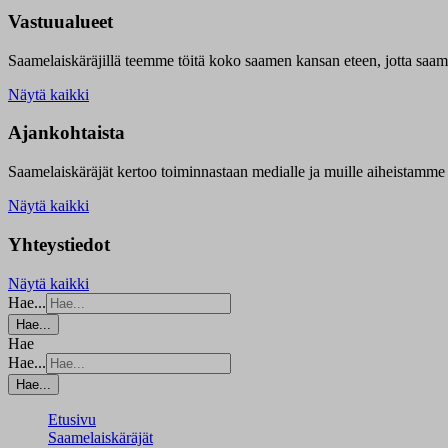
Vastuualueet
Saamelaiskäräjillä t
eemme töitä koko saamen kansan eteen, jotta saamen 
Näytä kaikki
Ajankohtaista
Saamelaiskäräjät kertoo toiminnastaan medialle ja muille aiheistamme 
Näytä kaikki
Yhteystiedot
Näytä kaikki
Hae...
Hae...
Hae
Hae...
Hae...
Etusivu
Saamelaiskäräjät