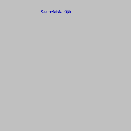
Saamelaiskäräjät