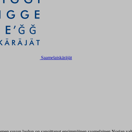
Saamelaiskäräjät
Saamen suvun laulun on sanoittanut ensimmäinen saamelainen Norjan valt