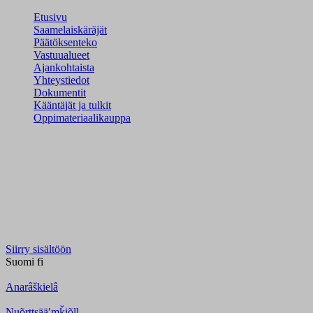
Etusivu
Saamelaiskäräjät
Päätöksenteko
Vastuualueet
Ajankohtaista
Yhteystiedot
Dokumentit
Kääntäjät ja tulkit
Oppimateriaalikauppa
Siirry sisältöön
Suomi
fi
Anarâškielâ
Nuõrttsääʹmǩiõll