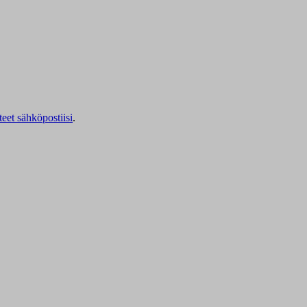
teet sähköpostiisi
.