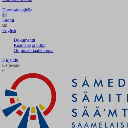
Davvisámegiella
Suomi
English
Dokumentit
Kääntäjät ja tulkit
Oppimateriaalikauppa
Kirjaudu
Ostoskori
0