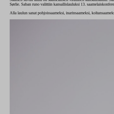
Sørlie.
Saban runo valittiin kansallislauluksi 13. saamelaiskonfer
Alla laulun sanat pohjoissaameksi, inarinsaameksi, koltansaamek