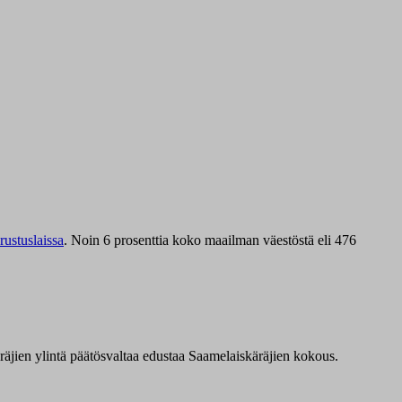
ustuslaissa
.
Noin 6 prosenttia koko maailman väestöstä eli 476
äräjien ylintä päätösvaltaa edustaa Saamelaiskäräjien kokous.