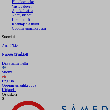
Päätöksenteko
Vastuualueet
Ajankohtaista
Yhteystiedot
Dokumentit
Kääntäjät ja tulkit
Oppimateriaalikauppa
Suomi
fi
Anarâškielâ
Nuõrttsääʹmǩiõll
Davvisámegiella
Suomi
English
Oppimateriaalikauppa
Kirjaudu
Ostoskori
0