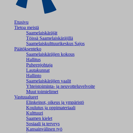
Etusivu
Tietoa meistä
Saamelaiskäräjät
Töissä Saamelaiskäräjillä
Saamelaiskulttuuri­keskus Sajos
Päätöksenteko
Saamelaiskäräjien kokous
Hallitus
Puheenjohtaja
Lautakunnat
Hallinto
Saamelaiskäräjien vaalit
Yhteistoiminta- ja neuvotteluvelvoite
Muut toimielimet
Vastuualueet
Elinkeinot, oikeus ja ympäristö
Koulutus ja oppimateriaali
Kulttuuri
Saamen kielet
Sosiaali ja terveys
Kansainvälinen työ