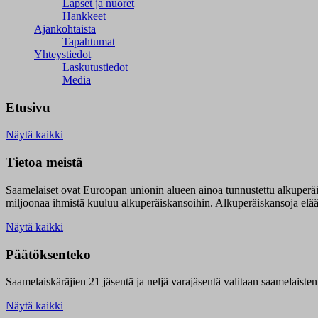
Lapset ja nuoret
Hankkeet
Ajankohtaista
Tapahtumat
Yhteystiedot
Laskutustiedot
Media
Etusivu
Näytä kaikki
Tietoa meistä
Saamelaiset ovat Euroopan unionin alueen ainoa tunnustettu alkuperä
miljoonaa ihmistä kuuluu alkuperäiskansoihin. Alkuperäiskansoja elää 9
Näytä kaikki
Päätöksenteko
Saamelaiskäräjien 21 jäsentä ja neljä varajäsentä valitaan saamelaiste
Näytä kaikki