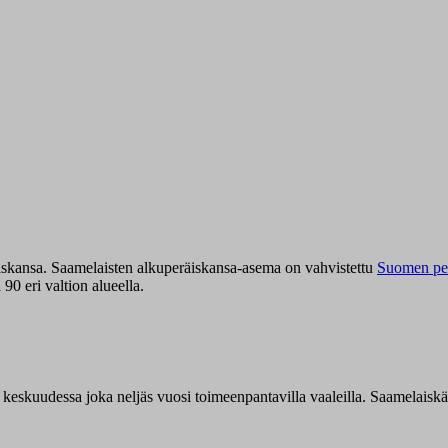
iskansa. Saamelaisten alkuperäiskansa-asema on vahvistettu
Suomen per
0 eri valtion alueella.
n keskuudessa joka neljäs vuosi toimeenpantavilla vaaleilla. Saamelaisk