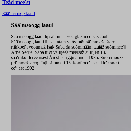
Teâđ meeʹst
Sääʹmsooǥǥ laaul
Sääʹmsooǥǥ laaul
Sääʹmsooǥǥ laaul lij säʹmmlai veerǥlaž meersažlaaul.
Sääʹmsooǥǥ laulli lij sääʹntam vuõssmõs säʹmmlaž Taarr
riikkpeiʹvvooumaž Isak Saba da suõmmääm taajâž suõmmeeʹjj
Arne Sørlie. Saba tiivt vaʹlljeeš meersažlaullʼjen 13.
sääʹmkonfereeʹnsest Årest påʹrǧǧmannust 1986. Suõmmõõzz
priʹmmeš veerǥlânji säʹmmlai 15. konfereeʹnsest Heʹlssnest
eeʹjjest 1992.