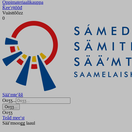
Oppimateriaalikauppa
Ǩeeʹrjtõõđ
Vuästtõõzz
0
Sääʹmteʹǧǧ
Ooʒʒ...
Ooʒʒ...
Ooʒʒ
Teâđ meeʹst
Sääʹmsooǥǥ laaul