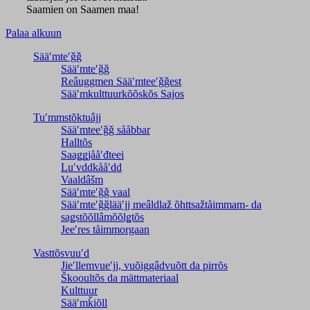
Saamien on Saamen maa!
Palaa alkuun
Sääʹmteʹǧǧ
Sääʹmteʹǧǧ
Reâuggmen Sääʹmteeʹǧǧest
Sääʹmkulttuurkõõskõs Sajos
Tuʹmmstõktuâjj
Sääʹmteeʹǧǧ sååbbar
Halltõs
Saaǥǥjååʹđteei
Luʹvddkååʹdd
Vaaldâšm
Sääʹmteʹǧǧ vaal
Sääʹmteʹǧǧlääʹjj meâldlaž õhttsažtåimmam- da
saǥstõõllâmõõlǥtõs
Jeeʹres tåimmorgaan
Vasttõsvuuʹd
Jieʹllemvueʹjj, vuõiggâdvuõtt da pirrõs
Škooultõs da mättmateriaal
Kulttuur
Sääʹmǩiõll