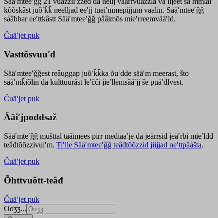
Sääʹmteeʹǧǧ 21 vuäzzliʹžžed da nellj väärrvuäzzla vaʹlljeet säʹmmlai
kõõskâst juõʹǩǩ neelljad eeʹjj tueiʹmmepijjum vaalin. Sääʹmteeʹǧǧ
sååbbar eeʹttkâstt Sääʹmteeʹǧǧ pââimõs mieʹrreemvääʹld.
Čuäʹjet puk
Vasttõsvuuʹd
Sääʹmteeʹǧǧest
reâuggap
juõʹǩǩka
õuʹdde
sääʹm meer
ast
, što
sääʹmǩiõlin da kulttuurâst leʹčči jieʹllemsââʹjj še puäʹđlvest.
Čuäʹjet puk
Ääiʹjpoddsaž
Sääʹmteʹǧǧ mušttal tååimees pirr mediaaʹje da jeärrsid jeäʹrbi mieʹldd
teâđtõõzzivuiʹm.
Tiʹlle Sääʹmteeʹǧǧ teâđtõõzzid jiijjad neʹttpååšta
.
Čuäʹjet puk
Õhttvuõtt-teâđ
Čuäʹjet puk
Ooʒʒ...