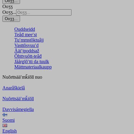
Ooʒʒ...
Ooʒʒ
Ooʒʒ...
Ooʒʒ...
Ouddseidd
Teâđ meeʹst
Tuʹmmstõktuâjj
Vasttõsvuuʹd
Ääiʹjpoddsaž
Õhttvuõtt-teâđ
Jåårǥlõʹtti da tuulk
Mättmateriaalkaupp
Nuõrttsääʹmǩiõll
nuo
Anarâškielâ
Nuõrttsääʹmǩiõll
Davvisámegiella
Suomi
English