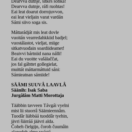
Dearvva dutnje, sitkes sohka!
Dearvva dutnje, ráfi ruohtas!
Eai leat doarut dorrojuvvon,
eai leat vieljain varat vardán
Sámi siivo soga sis.
Máttarádját mis leat dovle
vuoitán vearredahkkiid badjel;
vuostálastot, vieljat, miige
sitkatvuođain soardiideamet!
Beaivvi bártniid nana nálli!
Eai du vuoitte vašálaččat,
jos fal gáhttet gollegielat,
muittát máttarmáttuid sáni:
Sámieatnan sámiide!
SÄÄMI SUUVÂ LAAVLÂ
Säänih: Isak Saba
Jurgâlâm Matti Morottaja
Tääbbin tavveen Távgái vyelni
mist lii stuorrâ Säämieennâm.
Tuodâr liäbbáá tuoddâr tyehin,
jävri šiärráá jäävri alda.
Čoheh čielgijn, čoroh čuumâin
alanedeh alme vuástá.