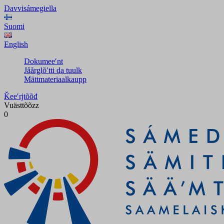
Davvisámegiella
Suomi
English
Dokumeeʹnt
Jåårǥlõʹtti da tuulk
Mättmateriaalkaupp
Ǩeeʹrjtõõđ
Vuästtõõzz
0