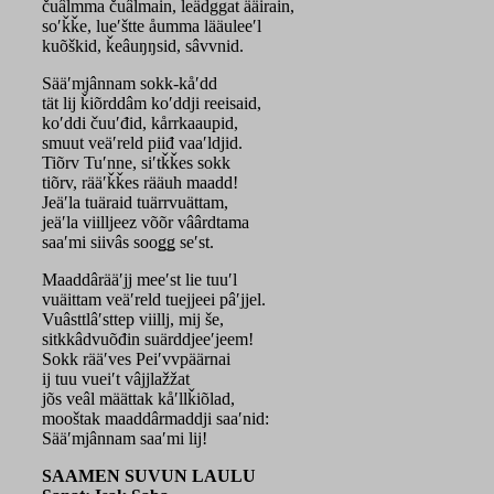
čuâlmma čuâlmain, leädggat ääirain,
soʹǩǩe, lueʹštte åumma lääuleeʹl
kuõškid, ǩeâuŋŋsid, sâvvnid.
Sääʹmjânnam sokk-kåʹdd
tät lij ǩiõrddâm koʹddji reeisaid,
koʹddi čuuʹđid, kårrkaaupid,
smuut veäʹreld piiđ vaaʹldjid.
Tiõrv Tuʹnne, siʹtǩǩes sokk
tiõrv, rääʹǩǩes rääuh maadd!
Jeäʹla tuäraid tuärrvuättam,
jeäʹla viilljeez võõr vâârdtama
saaʹmi siivâs sooǥǥ seʹst.
Maaddârääʹjj meeʹst lie tuuʹl
vuäittam veäʹreld tuejjeei pâʹjjel.
Vuâsttlâʹsttep viillj, mij še,
sitkkâdvuõđin suärddjeeʹjeem!
Sokk rääʹves Peiʹvvpäärnai
ij tuu vueiʹt vâjjlažžat
jõs veâl määttak kåʹllǩiõlad,
mooštak maaddârmaddji saaʹnid:
Sääʹmjânnam saaʹmi lij!
SAAMEN SUVUN LAULU