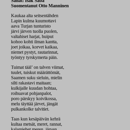
Sanat: Isak Saba
Suomentanut Otto Manninen
Kaukaa alta seitsentähden
Lapin kulma kuumottavi
aava Turjan tunturisto
järvi järven tuolla puolen,
valtahiset harjat, huiput
kohoo kohti ilman kantta,
joet joikaa, korvet kaikaa,
niemet pystyt, rautarinnat,
työntyy tyrskymerta päin.
Tuimat tääl’ on talven viimat,
tuulet, tuiskut määrättömät,
Saamen suku sieluin, mielin
silti rakastavi maitaan;
kulkijalle kuudan hohtaa,
roihuavat pohjanpalot,
poro pärskyy koivikossa,
melu täyttää järvet, jängät
pulkankolke talvitiet.
Taas kun kesäpäivän kehrä
kultaa metsät, meret, rannat,
kalamiehet meren, järven