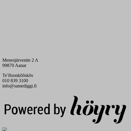
Menesjärventie 2 A
99870 Aanar
Teʹlfoonkõõskõs
010 839 3100
info@samediggi.fi
Digi- ja mainostoimisto Höyry Rovaniemi ja Oulu