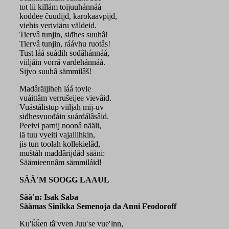
tot lii killám toijuuhánnáá
koddee čuuđijd, karokaavpijd,
viehis veriviäru väldeid.
Tiervâ tunjin, siđhes suuhâ!
Tiervâ tunjin, ráávhu ruotâs!
Tust láá suáđih sođâhánnáá,
viiljâin vorrâ vardehánnáá.
Sijvo suuhâ sämmilâš!
Madâräijiheh láá tovle
vuáittâm verrušeijee vievâid.
Vuástálistup viiljah mij-uv
siđhesvuođáin suárdálâsâid.
Peeivi parnij noonâ nääli,
iä tuu vyeiti vajaliihkin,
jis tun toolah kollekielâd,
muštáh maddârijdâd sääni:
Säämieennâm sämmiláid!
SÄÄʹM SOOǤǤ LAAUL
Sääʹn: Isak Saba
Säämas Sinikka Semenoja da Anni Feodoroff
Kuʹǩǩen tâʹvven Juuʹse vueʹlnn,