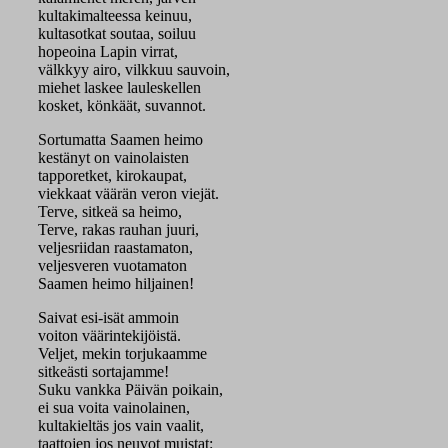
kultakimalteessa keinuu,
kultasotkat soutaa, soiluu
hopeoina Lapin virrat,
välkkyy airo, vilkkuu sauvoin,
miehet laskee lauleskellen
kosket, könkäät, suvannot.
Sortumatta Saamen heimo
kestänyt on vainolaisten
tapporetket, kirokaupat,
viekkaat väärän veron viejät.
Terve, sitkeä sa heimo,
Terve, rakas rauhan juuri,
veljesriidan raastamaton,
veljesveren vuotamaton
Saamen heimo hiljainen!
Saivat esi-isät ammoin
voiton väärintekijöistä.
Veljet, mekin torjukaamme
sitkeästi sortajamme!
Suku vankka Päivän poikain,
ei sua voita vainolainen,
kultakieltäs jos vain vaalit,
taattojen jos neuvot muistat: