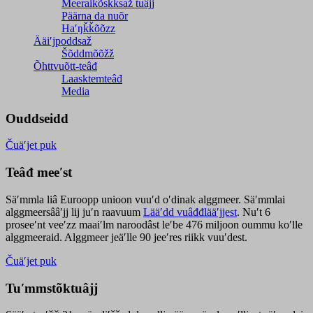
Meeraikõskksaž tuâjj
Päärna da nuõr
Haʹŋǩǩõõzz
Ääiʹjpoddsaž
Šõddmõõžž
Õhttvuõtt-teâđ
Laasktemteâđ
Media
Ouddseidd
Čuäʹjet puk
Teâđ meeʹst
Säʹmmla liâ Euroopp unioon vuuʹd oʹdinak alggmeer. Säʹmmlai
alggmeersââʹjj lij juʹn raavuum
Lääʹdd vuâđđlääʹjjest
. Nuʹt 6
proseeʹnt veeʹzz maaiʹlm naroodâst leʹbe 476 miljoon oummu koʹlle
alggmeeraid. Alggmeer jeäʹlle 90 jeeʹres riikk vuuʹdest.
Čuäʹjet puk
Tuʹmmstõktuâjj