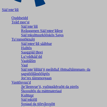
Sääʹmteʹǧǧ
Ouddseidd
Teâđ meeʹst
Sääʹmteʹǧǧ
Reâuggmen Sääʹmteeʹǧǧest
Sääʹmkulttuurkõõskõs Sajos
Tuʹmmstõktuâjj
Sääʹmteeʹǧǧ sååbbar
Halltõs
Saaǥǥjååʹđteei
Luʹvddkååʹdd
Vaaldâšm
Vaal
Sääʹmteʹǧǧlääʹjj meâldlaž õhttsažtåimmam- da
saǥstõõllâmõõlǥtõs
Jeeʹres tåimmorgaan
Vasttõsvuuʹd
Jieʹllemvueʹjj, vuõiggâdvuõtt da pirrõs
Škooultõs da mättmateriaal
Kulttuur
Sääʹmǩiõll
Sosiaal da tiõrvâsvuõtt