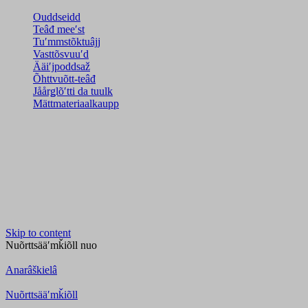
Ouddseidd
Teâđ meeʹst
Tuʹmmstõktuâjj
Vasttõsvuuʹd
Ääiʹjpoddsaž
Õhttvuõtt-teâđ
Jåårǥlõʹtti da tuulk
Mättmateriaalkaupp
Skip to content
Nuõrttsääʹmǩiõll
nuo
Anarâškielâ
Nuõrttsääʹmǩiõll