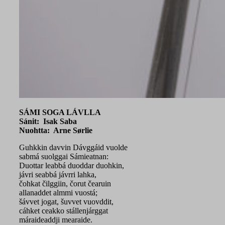
SÁMI SOGA LÁVLLA
Sánit: Isak Saba
Nuohtta: Arne Sørlie
Guhkkin davvin Dávggáid vuolde
sabmá suolggai Sámieatnan:
Duottar leabbá duoddar duohkin,
jávri seabbá jávrri lahka,
čohkat čilggiin, čorut čearuin
allanaddet almmi vuostá;
šávvet jogat, šuvvet vuovddit,
cáhket ceakko stállenjárggat
máraideaddji mearaide.