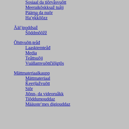
Sosiaal da tiõrvâsvuõtt
Meeraikõskksaž tuâjj
Päärna da nuõr
Haʹŋǩǩõõzz
Ääiʹjpoddsaž
Šõddmõõžž
Õhttvuõtt-teâđ
Laasktemteâđ
Media
Teâttsuõjj
Vuällamvuõttčiõlǥtõs
Mättmateriaalkaupp
Mättmateriaal
Ǩeerjlažvuõtt
Siõr
Jiõnn- da videoruâkk
Tiõddumouddaz
Määusteʹmes digiouddaz