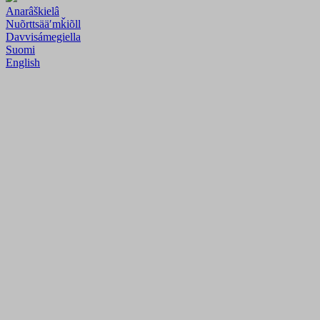
Anarâškielâ
Nuõrttsääʹmǩiõll
Davvisámegiella
Suomi
English