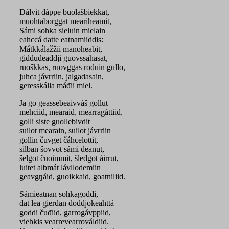
Dálvit dáppe buolašbiekkat,
muohtaborggat meariheamit,
Sámi sohka sieluin mielain
eahccá datte eatnamiiddis:
Mátkkálažžii manoheabit,
giđđudeaddji guovssahasat,
ruoškkas, ruovggas rođuin gullo,
juhca jávrriin, jalgadasain,
geresskálla máđii miel.
Ja go geassebeaivváš gollut
mehciid, mearaid, mearragáttiid,
golli siste guollebivdit
suilot mearain, suilot jávrriin
gollin čuvget čáhcelottit,
silban šovvot sámi deanut,
šelgot čuoimmit, šleđgot áirrut,
luitet albmát lávllodemiin
geavgŋáid, guoikkaid, goatniliid.
Sámieatnan sohkagoddi,
dat lea gierdan doddjokeahttá
goddi čuđiid, garrogávppiid,
viehkis vearrevearrováldiid.