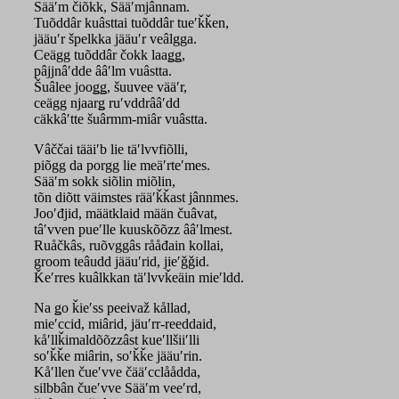
Sääʹm čiõkk, Sääʹmjânnam.
Tuõddâr kuâsttai tuõddâr tueʹǩǩen,
jääuʹr špelkka jääuʹr veâlgga.
Ceägg tuõddâr čokk laaǥǥ,
pâjjnâʹdde ââʹlm vuâstta.
Šuâlee jooǥǥ, šuuvee vääʹr,
ceägg njaarǥ ruʹvddrââʹdd
cäkkâʹtte šuârmm-miâr vuâstta.
Vâččai tääiʹb lie täʹlvvfiõlli,
piõgg da porgg lie meäʹrteʹmes.
Sääʹm sokk siõlin miõlin,
tõn diõtt väimstes rääʹǩǩast jânnmes.
Jooʹđjid, määtklaid mään čuâvat,
tâʹvven pueʹlle kuuskõõzz ââʹlmest.
Ruåčkâs, ruõvggâs rååđain kollai,
groom teâudd jääuʹrid, jieʹǧǧid.
Ǩeʹrres kuâlkkan täʹlvvǩeäin mieʹldd.
Na ǥo ǩieʹss peeivaž kållad,
mieʹccid, miârid, jäuʹrr-reeddaid,
kåʹllǩimaldõõzzâst kueʹllšiiʹlli
soʹǩǩe miârin, soʹǩǩe jääuʹrin.
Kåʹllen čueʹvve čääʹcclåådda,
silbbân čueʹvve Sääʹm veeʹrd,